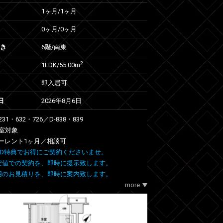
1ヶ月
/
1ヶ月
0ヶ月
/
0ヶ月
向き
6階/南東
2
1LDK/55.00m
即入居可
日
2026年8月6日
231・632・726／D-838・839
号室対象
ーレント1ヶ月／相談可
 FIND特典でお得にご契約くださいませ。
安値での契約を、即時に提示致します。
用のお見積りを、即時に案内致します。
more