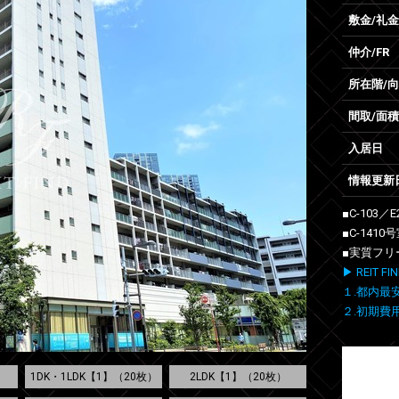
敷金/礼金
仲介/FR
所在階/
間取/面積
入居日
情報更新
■C-103／E
■C-1410
■実質フリ
▶ REIT
１.都内最
２.初期費
1DK・1LDK【1】（20枚）
2LDK【1】（20枚）