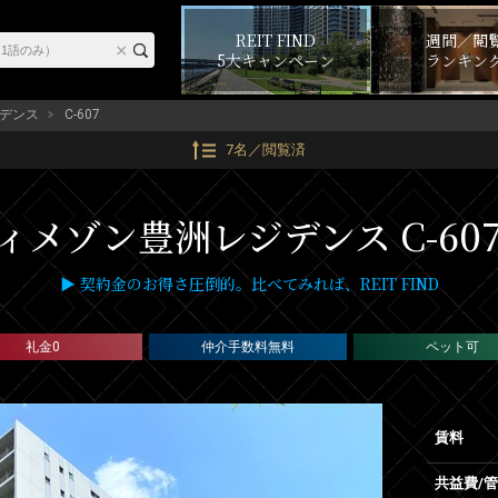
REIT FIND
週間／閲
5大キャンペーン
ランキン
デンス
C-607
7名／閲覧済
ィメゾン豊洲レジデンス C-60
▶ 契約金のお得さ圧倒的。比べてみれば、REIT FIND
礼金0
仲介手数料無料
ペット可
賃料
共益費/