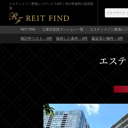
エスティメゾン豊洲レジデンス C-607｜仲介料無料の賃貸情
報
REIT FIND
江東区賃貸マンション一覧
エスティメゾン豊洲レジ
検討中リスト：
0
件
保存した条件：
0
件
最近見た物件：
0
件
エステ