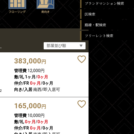
ブランドマンション検索
区検索
路線・駅検索
フリーレント検索
。
383,000
円
管理費
12,000円
敷/礼
1ヶ月
/
0ヶ月
仲介/FR
0ヶ月
/
0ヶ月
向き/入居
南西/即入居可
2
165,000
円
管理費
10,000円
敷/礼
0ヶ月
/
0ヶ月
仲介/FR
0ヶ月
/
0ヶ月