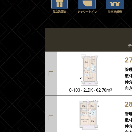
チ
2
管
敷/
仲介
向き
2
C-103 - 2LDK - 62.70m
2
管
敷/
仲介