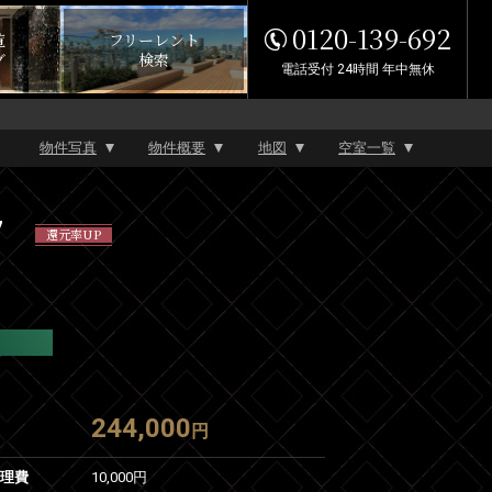
0120-139-692
覧
フリーレント
グ
検索
電話受付 24時間 年中無休
物件写真
物件概要
地図
空室一覧
7
還元率UP
244,000
円
管理費
10,000円