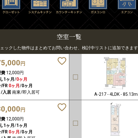
空室一覧
ェックした物件はまとめてお問い合わせ、検討中リストに追加できます
75,000
円
理費
12,000円
礼
1ヶ月
/
0ヶ月
/FR
0ヶ月
/
0ヶ月
/入居
南東/即入居可
A-217 - 4LDK - 85.13m
80,000
円
理費
12,000円
礼
1ヶ月
/
1ヶ月
/FR
0ヶ月
/
0ヶ月