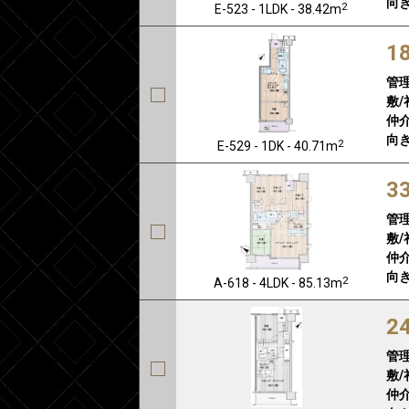
向き
2
E-523 - 1LDK - 38.42m
1
管
敷/
仲介
向き
2
E-529 - 1DK - 40.71m
3
管
敷/
仲介
向き
2
A-618 - 4LDK - 85.13m
2
管
敷/
仲介