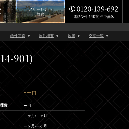
0120-139-692
覧
フリーレント
グ
検索
電話受付 24時間 年中無休
物件写真
物件概要
地図
空室一覧
-901)
---
円
管理費
---円
---ヶ月
/
---ヶ月
---ヶ月
/
---ヶ月