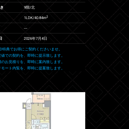
向き
9階/北
2
1LDK/40.84m
---
日
2026年7月4日
 FIND特典でお得にご契約くださいませ。
安値での契約を、即時に提示致します。
用のお見積りを、即時に案内致します。
リモート内覧を、即時に提案致します。