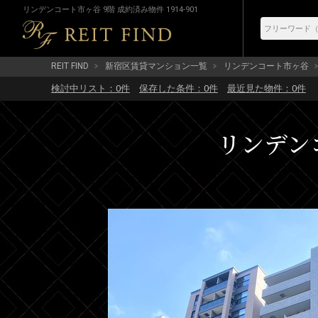
リンデンコート市ヶ谷 9階 成約済み物件 1914-901
REIT FIND
新宿区賃貸マンション一覧
リンデンコート市ヶ谷
検討中リスト：
0
件
保存した条件：
0
件
最近見た物件：
0
件
リンデンコ