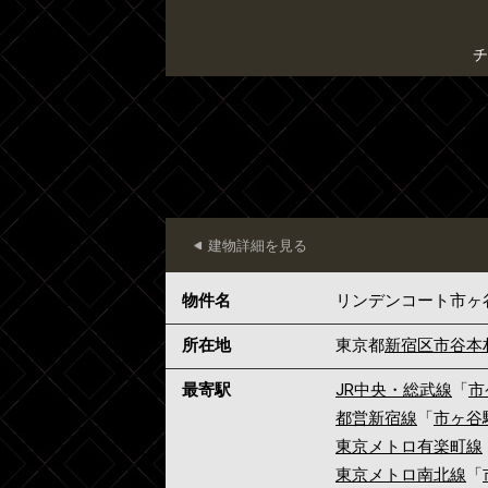
チ
建物詳細を見る
物件名
リンデンコート市ヶ
所在地
東京都
新宿区
市谷本
最寄駅
JR中央・総武線
「
市
都営新宿線
「
市ヶ谷
東京メトロ有楽町線
東京メトロ南北線
「