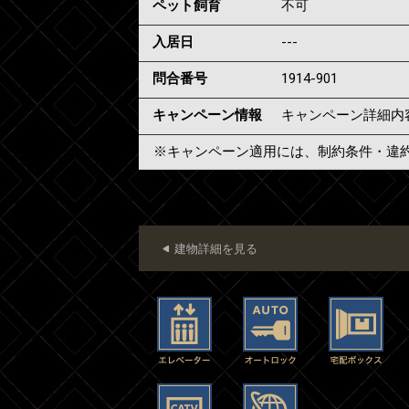
ペット飼育
不可
入居日
---
問合番号
1914-901
キャンペーン情報
キャンペーン詳細内
※キャンペーン適用には、制約条件・違
建物詳細を見る