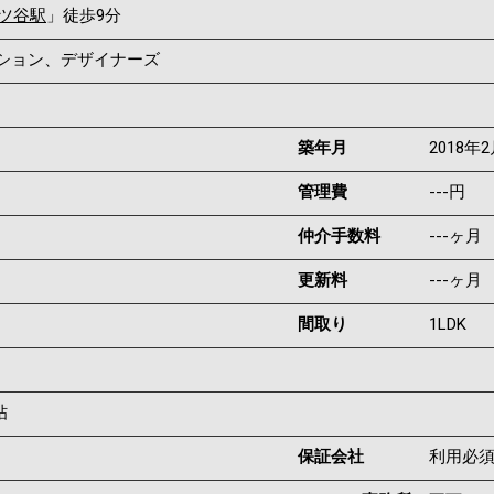
ツ谷駅
」徒歩9分
ンション、デザイナーズ
築年月
2018年
管理費
---円
仲介手数料
---ヶ月
更新料
---ヶ月
間取り
1LDK
帖
保証会社
利用必