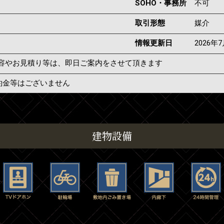
SOHO・事務所
不可
取引形態
媒介
情報更新日
2026年
容やお見積り等は、即日ご案内をさせて頂きます
約金等はございません
建物設備