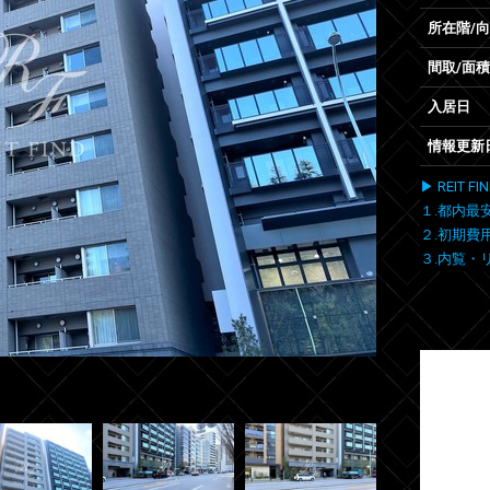
所在階/
間取/面積
入居日
情報更新
▶ REIT
１.都内最
２.初期費
３.内覧・