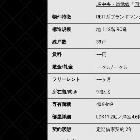
JR中央・総武線
「
四
物件特徴
REIT系ブランドマ
構造規模
地上12階 RC造
総戸数
39戸
賃料
---
円
敷金/礼金
---ヶ月
/
---ヶ月
フリーレント
---ヶ月
所在階/向き
9階/北
2
専有面積
40.84m
部屋詳細
LDK11.2帖／洋室4.6
契約形態
定期借家契約 2年