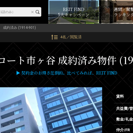
REIT FIND
週間／閲
5大キャンペーン
ランキン
成約済み (1914-901)
4名／閲覧済
ート市ヶ谷 成約済み物件 (1914
▶ 契約金のお得さ圧倒的。比べてみれば、REIT FIND
賃料
共益費/
敷金/礼金
仲介/FR