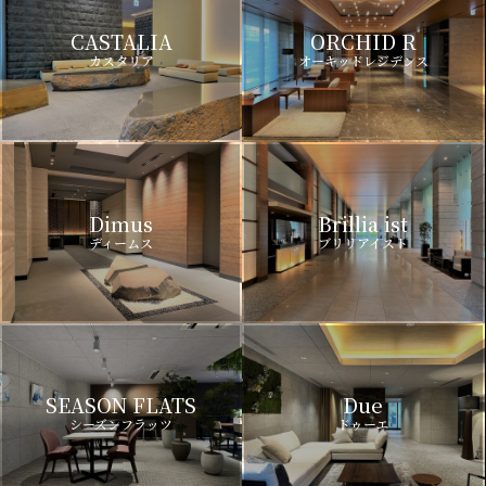
CASTALIA
ORCHID R
カスタリア
オーキッドレジデンス
Dimus
Brillia ist
ディームス
ブリリアイスト
SEASON FLATS
Due
シーズンフラッツ
ドゥーエ