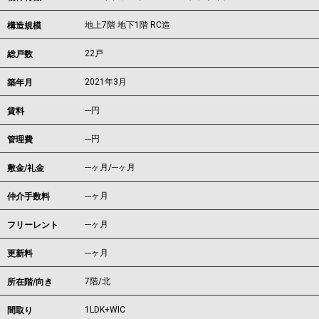
地上7階 地下1階 RC造
構造規模
22戸
総戸数
2021年3月
築年月
---
円
賃料
---円
管理費
---ヶ月
/
---ヶ月
敷金/礼金
---ヶ月
仲介手数料
---ヶ月
フリーレント
---ヶ月
更新料
7階/北
所在階/向き
1LDK+WIC
間取り