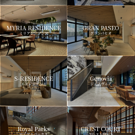
MYRIA RESIDENCE
GRAN PASEO
ミリアレジデンス
グランパセオ
S-RESIDENCE
Genovia
エスレジデンス
ジェノヴィア
Royal Parks
CREST COURT
ロイヤルパークス
クレストコート