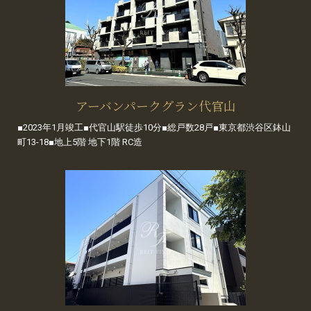
アーバンパークグラン代官山
■2023年1月竣工■代官山駅徒歩10分■総戸数28戸■東京都渋谷区鉢山
町13-18■地上5階 地下1階 RC造