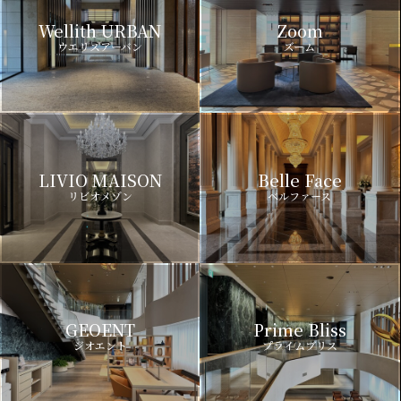
Wellith URBAN
Zoom
ウエリスアーバン
ズーム
LIVIO MAISON
Belle Face
リビオメゾン
ベルファース
GEOENT
Prime Bliss
ジオエント
プライムブリス