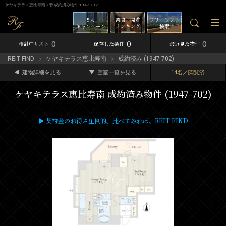
ケヤキテラス恵比寿南 7階 成約済み物件 1947-702
5大
週間／閲覧
フリーレント
キャンペーン
ランキング
検索
0
0
0
検討中リスト
保存した条件
最近見た物件
REIT FIND
ケヤキテラス恵比寿南
成約済み (1947-702)
建物詳細を見る
空室一覧を見る
14名／閲覧済
ケヤキテラス恵比寿南 成約済み物件 (1947-702)
▶ 契約金のお得さ圧倒的。比べてみれば、REIT FIND