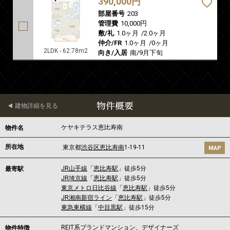
390,000円
部屋番号
203
管理費
10,000円
敷/礼
1.0ヶ月
/
2.0ヶ月
仲介/FR
1.0ヶ月
/
0ヶ月
2LDK - 62.78m2
向き/入居
南/9月下旬
物件概要
建物詳細を見る
ケヤキテラス恵比寿南
物件名
所在地
東京都
渋谷区
恵比寿南
1-19-11
MAP
JR山手線
「
恵比寿駅
」徒歩5分
最寄駅
JR埼京線
「
恵比寿駅
」徒歩5分
東京メトロ日比谷線
「
恵比寿駅
」徒歩5分
JR湘南新宿ライン
「
恵比寿駅
」徒歩5分
東急東横線
「
中目黒駅
」徒歩15分
REIT系ブランドマンション、デザイナーズ
物件特徴