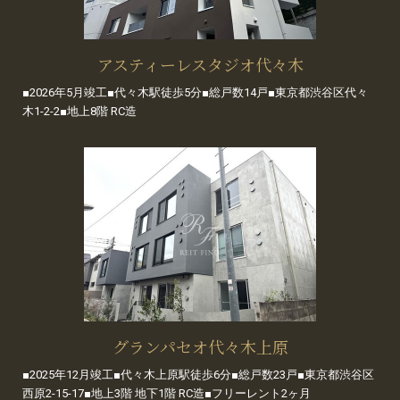
アスティーレスタジオ代々木
■2026年5月竣工■代々木駅徒歩5分■総戸数14戸■東京都渋谷区代々
木1-2-2■地上8階 RC造
グランパセオ代々木上原
■2025年12月竣工■代々木上原駅徒歩6分■総戸数23戸■東京都渋谷区
西原2-15-17■地上3階 地下1階 RC造■フリーレント2ヶ月