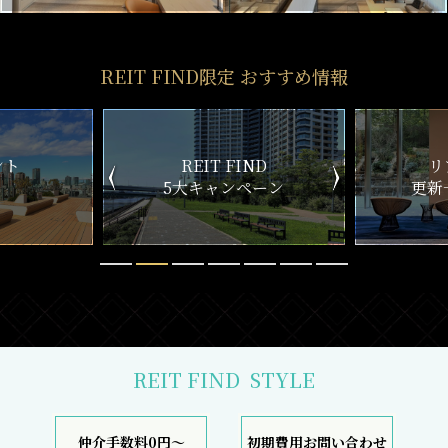
REIT FIND限定 おすすめ情報
ND
リアルタイム
新
ペーン
更新一覧チェック
REIT FIND
STYLE
仲介手数料0円～
初期費用お問い合わせ