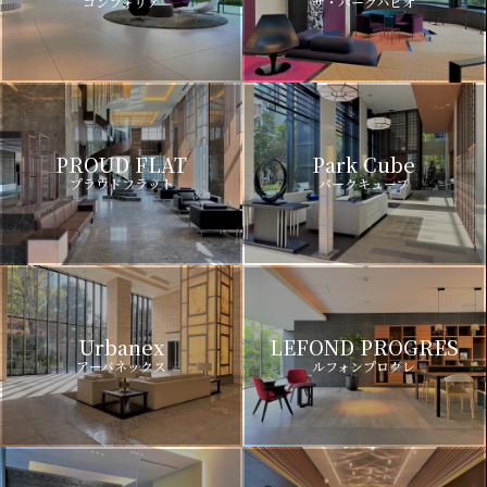
コンフォリア
ザ・パークハビオ
PROUD FLAT
Park Cube
プラウドフラット
パークキューブ
Urbanex
LEFOND PROGRES
アーバネックス
ルフォンプログレ