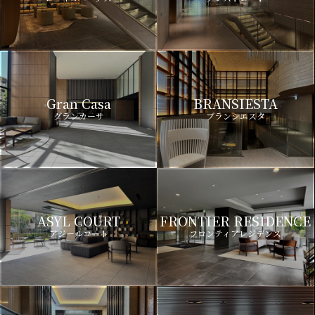
Gran Casa
BRANSIESTA
グランカーサ
ブランシエスタ
ASYL COURT
FRONTIER RESIDENCE
アジールコート
フロンティアレジデンス