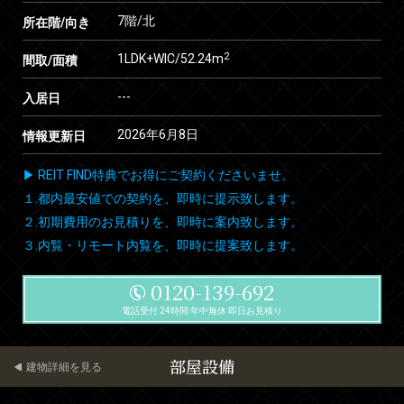
7階/北
所在階/向き
2
1LDK+WIC/52.24m
間取/面積
---
入居日
2026年6月8日
情報更新日
▶ REIT FIND特典でお得にご契約くださいませ。
１.都内最安値での契約を、即時に提示致します。
２.初期費用のお見積りを、即時に案内致します。
３.内覧・リモート内覧を、即時に提案致します。
0120-139-692
電話受付 24時間 年中無休 即日お見積り
部屋設備
建物詳細を見る