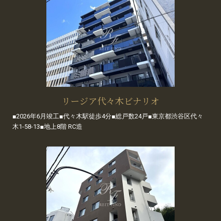
リージア代々木ビナリオ
■2026年6月竣工■代々木駅徒歩4分■総戸数24戸■東京都渋谷区代々
木1-58-13■地上8階 RC造