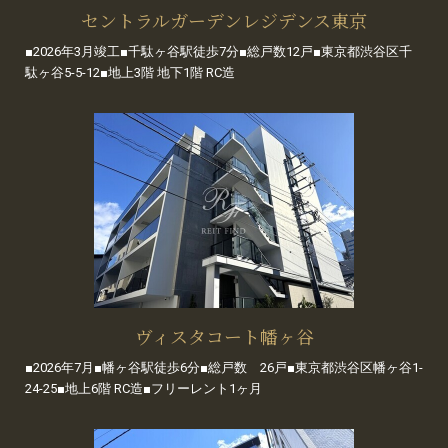
セントラルガーデンレジデンス東京
■2026年3月竣工■千駄ヶ谷駅徒歩7分■総戸数12戸■東京都渋谷区千
駄ヶ谷5-5-12■地上3階 地下1階 RC造
ヴィスタコート幡ヶ谷
■2026年7月■幡ヶ谷駅徒歩6分■総戸数 26戸■東京都渋谷区幡ヶ谷1-
24-25■地上6階 RC造■フリーレント1ヶ月