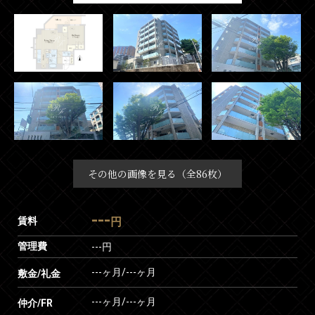
その他の画像を見る（全86枚）
---
賃料
円
管理費
---円
---ヶ月
/
---ヶ月
敷金/礼金
---ヶ月
/
---ヶ月
仲介/FR