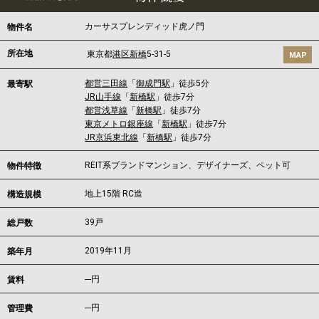
カーサスプレンディッド虎ノ門
物件名
所在地
東京都
港区
新橋
5-31-5
MAP
都営三田線
「
御成門駅
」徒歩5分
最寄駅
JR山手線
「
新橋駅
」徒歩7分
都営浅草線
「
新橋駅
」徒歩7分
東京メトロ銀座線
「
新橋駅
」徒歩7分
JR京浜東北線
「
新橋駅
」徒歩7分
REIT系ブランドマンション、デザイナーズ、ペット可
物件特徴
地上15階 RC造
構造規模
39戸
総戸数
2019年11月
築年月
---
円
賃料
---円
管理費