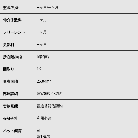
---ヶ月
/
---ヶ月
敷金/礼金
---ヶ月
仲介手数料
---ヶ月
フリーレント
---ヶ月
更新料
5階/南西
所在階/向き
1K
間取り
2
25.84m
専有面積
洋室8帖／K2帖
部屋詳細
普通賃貸借契約
契約形態
利用必須
保証会社
可
ペット飼育
敷1積増