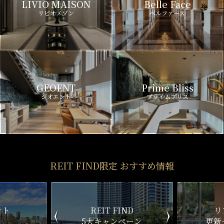
LIVIO MAISON
Belle Face
リビオメゾン
ベルファース
GEOENT
Prime Bliss
ジオエント
プライムブリス
REIT FIND限定 おすすめ情報
ND
リアルタイム
新
ペーン
更新一覧チェック