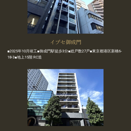
イプセ御成門
■2025年10月竣工■御成門駅徒歩3分■総戸数27戸■東京都港区新橋6-
18-3■地上15階 RC造