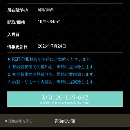
5階/南西
所在階/向き
2
1K/25.84m
間取/面積
---
入居日
2026年7月24日
情報更新日
▶ REIT FIND特典でお得にご契約くださいませ。
１.都内最安値での契約を、即時に提示致します。
２.初期費用のお見積りを、即時に案内致します。
３.内覧・リモート内覧を、即時に提案致します。
0120-139-692
電話受付 24時間 年中無休 即日お見積り
部屋設備
建物詳細を見る