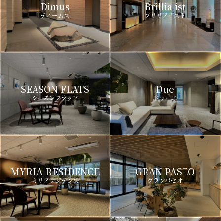
Dimus
Brillia ist
ディームス
ブリリアイスト
SEASON FLATS
Due
シーズンフラッツ
ドゥーエ
MYRIA RESIDENCE
GRAN PASEO
ミリアレジデンス
グランパセオ