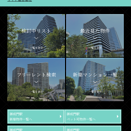
検討中リスト
最近見た物件
一覧を表示
一覧を表示
フリーレント検索
新築マンション一覧
一覧を表示
一覧を表示
御成門駅
御成門駅
新築物件一覧へ
ペット可物件一覧へ
御成門駅
御成門駅