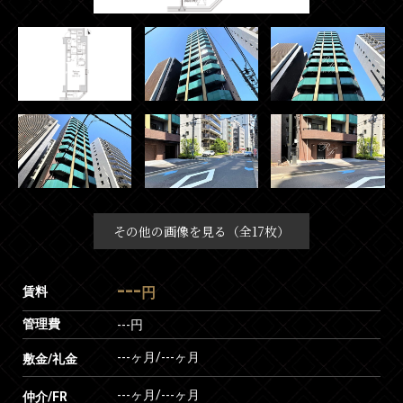
その他の画像を見る（全17枚）
---
賃料
円
管理費
---円
---ヶ月
/
---ヶ月
敷金/礼金
---ヶ月
/
---ヶ月
仲介/FR