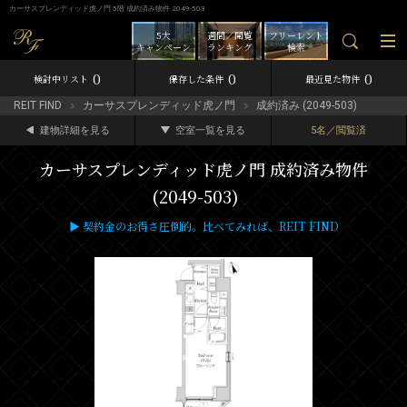
カーサスプレンディッド虎ノ門 5階 成約済み物件 2049-503
5大
週間／閲覧
フリーレント
キャンペーン
ランキング
検索
0
0
0
検討中リスト
保存した条件
最近見た物件
REIT FIND
カーサスプレンディッド虎ノ門
成約済み (2049-503)
建物詳細を見る
空室一覧を見る
5名／閲覧済
カーサスプレンディッド虎ノ門 成約済み物件
(2049-503)
▶ 契約金のお得さ圧倒的。比べてみれば、REIT FIND