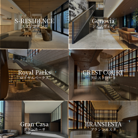
S-RESIDENCE
Genovia
エスレジデンス
ジェノヴィア
Royal Parks
CREST COURT
ロイヤルパークス
クレストコート
Gran Casa
BRANSIESTA
グランカーサ
ブランシエスタ