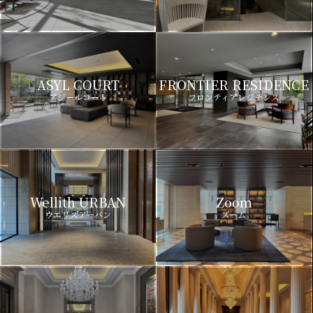
ASYL COURT
FRONTIER RESIDENCE
アジールコート
フロンティアレジデンス
Wellith URBAN
Zoom
ウエリスアーバン
ズーム