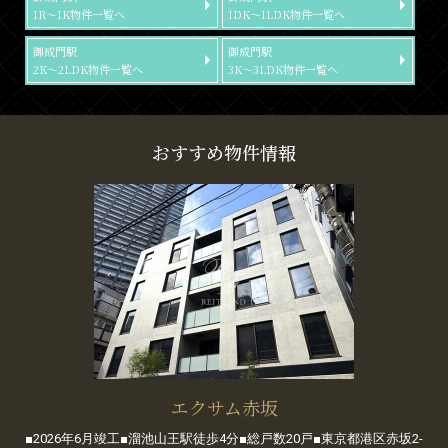
1R～1K物件一覧へ
1DK～1LDK物件一覧へ
御成門駅
御成門駅
2K～2LDK物件一覧へ
3K～3LDK物件一覧へ
おすすめ物件情報
エクサム赤坂
■2026年6月竣工■溜池山王駅徒歩4分■総戸数20戸■東京都港区赤坂2-