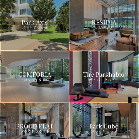
Park Axis
RESIDIA
パークアクシス
レジディア
COMFORIA
The Parkhabio
コンフォリア
ザ・パークハビオ
PROUD FLAT
Park Cube
プラウドフラット
パークキューブ