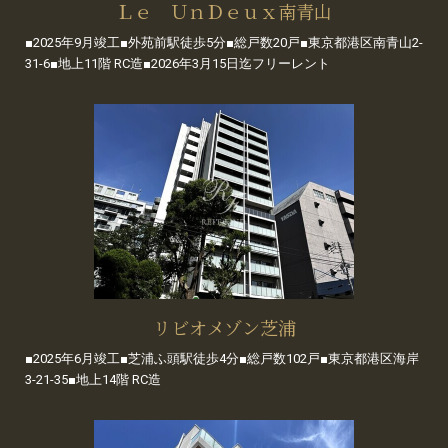
Ｌｅ ＵｎＤｅｕｘ南青山
■2025年9月竣工■外苑前駅徒歩5分■総戸数20戸■東京都港区南青山2-
31-6■地上11階 RC造■2026年3月15日迄フリーレント
リビオメゾン芝浦
■2025年6月竣工■芝浦ふ頭駅徒歩4分■総戸数102戸■東京都港区海岸
3-21-35■地上14階 RC造