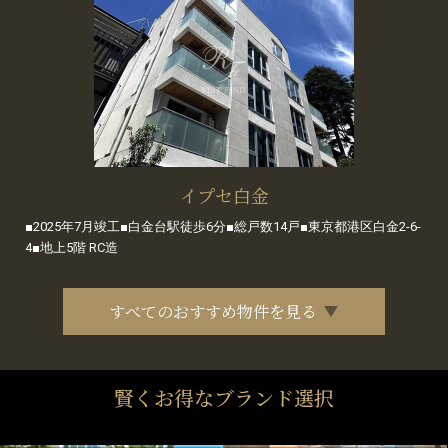
イプセ白金
■2025年7月竣工■白金台駅徒歩6分■総戸数14戸■東京都港区白金2-6-
4■地上5階 RC造
すべてのおすすめ物件を見る
賢くお得なブランド選択