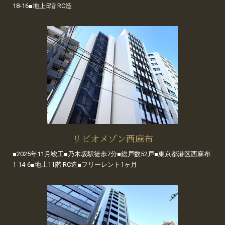
18-16■地上5階 RC造
リビオメゾン西麻布
■2025年11月竣工■乃木坂駅徒歩7分■総戸数52戸■東京都港区西麻布
1-14-6■地上11階 RC造■フリーレント1ヶ月