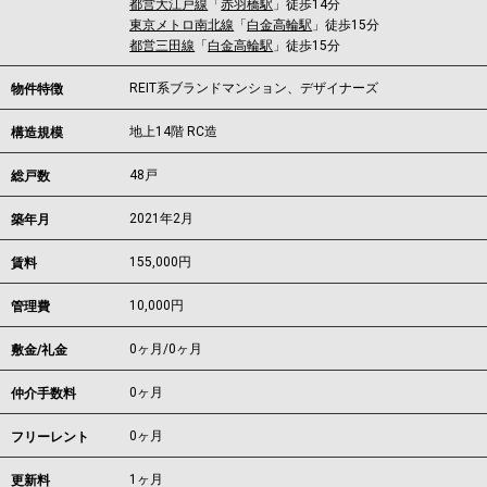
都営大江戸線
「
赤羽橋駅
」徒歩14分
東京メトロ南北線
「
白金高輪駅
」徒歩15分
都営三田線
「
白金高輪駅
」徒歩15分
REIT系ブランドマンション、デザイナーズ
物件特徴
地上14階 RC造
構造規模
48戸
総戸数
2021年2月
築年月
155,000
円
賃料
10,000円
管理費
0ヶ月
/
0ヶ月
敷金/礼金
0ヶ月
仲介手数料
0ヶ月
フリーレント
1ヶ月
更新料