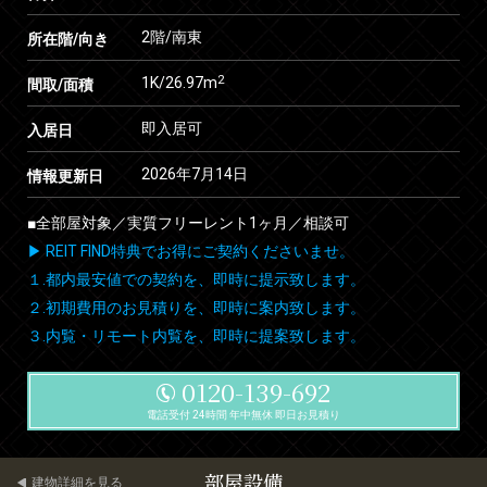
2階/南東
所在階/向き
2
1K/26.97m
間取/面積
即入居可
入居日
2026年7月14日
情報更新日
■全部屋対象／実質フリーレント1ヶ月／相談可
▶ REIT FIND特典でお得にご契約くださいませ。
１.都内最安値での契約を、即時に提示致します。
２.初期費用のお見積りを、即時に案内致します。
３.内覧・リモート内覧を、即時に提案致します。
0120-139-692
電話受付 24時間 年中無休 即日お見積り
部屋設備
建物詳細を見る