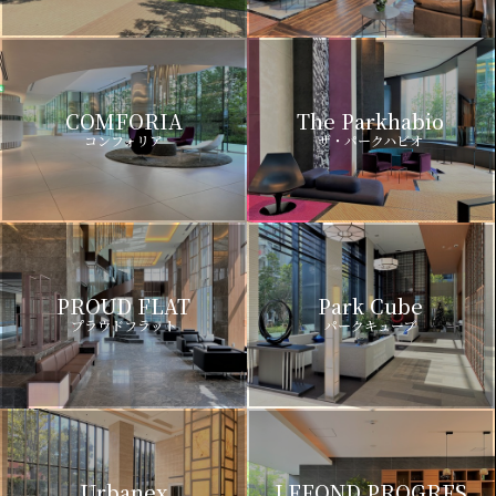
COMFORIA
The Parkhabio
コンフォリア
ザ・パークハビオ
PROUD FLAT
Park Cube
プラウドフラット
パークキューブ
Urbanex
LEFOND PROGRES