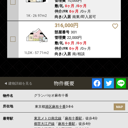
管理費
10,000円
敷/礼
0ヶ月
/
0ヶ月
仲介/FR
0ヶ月
/
0ヶ月
1K - 26.97m2
向き/入居
南東/即入居可
316,000円
部屋番号
301
管理費
22,000円
敷/礼
0ヶ月
/
0ヶ月
仲介/FR
0ヶ月
/
0ヶ月
1LDK - 57.71m2
向き/入居
南/相談
物件概要
建物詳細を見る
グランパセオ麻布十番
物件名
所在地
東京都
港区
麻布十番
3-8-6
MAP
東京メトロ南北線
「
麻布十番駅
」徒歩4分
最寄駅
都営大江戸線
「
麻布十番駅
」徒歩4分