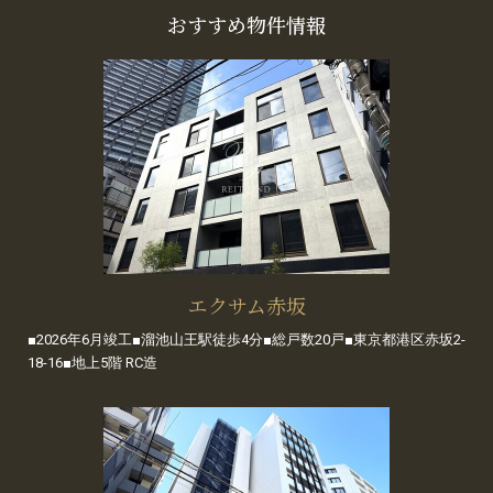
おすすめ物件情報
エクサム赤坂
■2026年6月竣工■溜池山王駅徒歩4分■総戸数20戸■東京都港区赤坂2-
18-16■地上5階 RC造