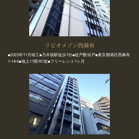
リビオメゾン西麻布
■2025年11月竣工■乃木坂駅徒歩7分■総戸数52戸■東京都港区西麻布
1-14-6■地上11階 RC造■フリーレント1ヶ月