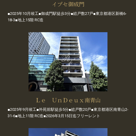
イプセ御成門
■2025年10月竣工■御成門駅徒歩3分■総戸数27戸■東京都港区新橋6-
18-3■地上15階 RC造
Ｌｅ ＵｎＤｅｕｘ南青山
■2025年9月竣工■外苑前駅徒歩5分■総戸数20戸■東京都港区南青山2-
31-6■地上11階 RC造■2026年3月15日迄フリーレント