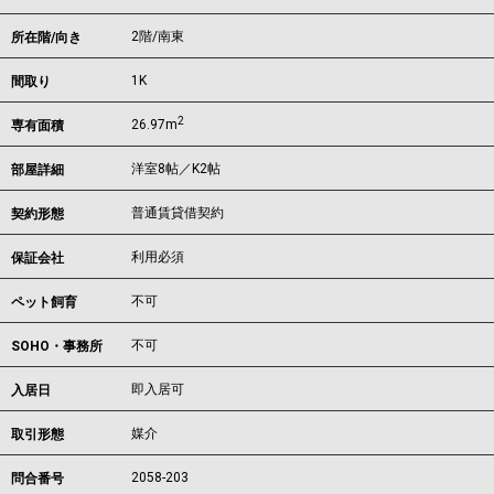
2階/南東
所在階/向き
1K
間取り
2
26.97m
専有面積
洋室8帖／K2帖
部屋詳細
普通賃貸借契約
契約形態
利用必須
保証会社
不可
ペット飼育
不可
SOHO・事務所
即入居可
入居日
媒介
取引形態
2058-203
問合番号