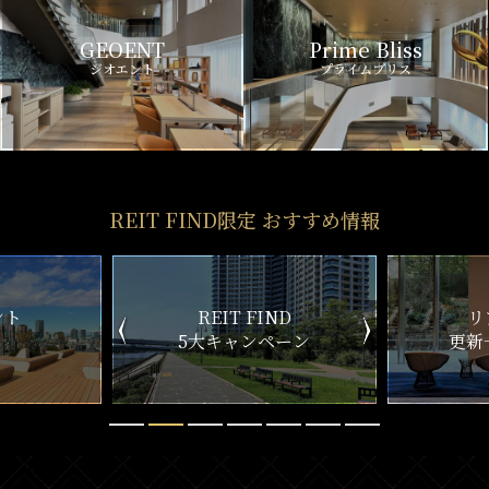
GEOENT
Prime Bliss
ジオエント
プライムブリス
REIT FIND限定 おすすめ情報
ND
リアルタイム
新
ペーン
更新一覧チェック