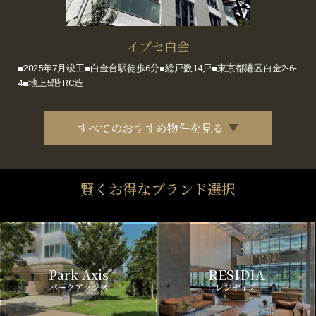
イプセ白金
■2025年7月竣工■白金台駅徒歩6分■総戸数14戸■東京都港区白金2-6-
4■地上5階 RC造
すべてのおすすめ物件を見る
賢くお得なブランド選択
Park Axis
RESIDIA
パークアクシス
レジディア