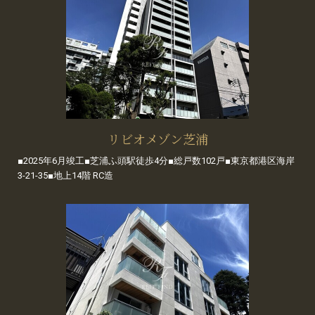
リビオメゾン芝浦
■2025年6月竣工■芝浦ふ頭駅徒歩4分■総戸数102戸■東京都港区海岸
3-21-35■地上14階 RC造