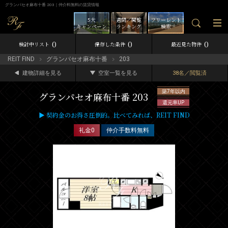
グランパセオ麻布十番 203｜仲介料無料の賃貸情報
5大
週間／閲覧
フリーレント
キャンペーン
ランキング
検索
0
0
0
検討中リスト
保存した条件
最近見た物件
REIT FIND
グランパセオ麻布十番
203
建物詳細を見る
空室一覧を見る
38名／閲覧済
築7年以内
グランパセオ麻布十番 203
還元率UP
▶ 契約金のお得さ圧倒的。比べてみれば、REIT FIND
礼金0
仲介手数料無料