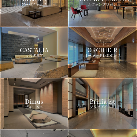
アーバネックス
ルフォンプログレ
CASTALIA
ORCHID R
カスタリア
オーキッドレジデンス
Dimus
Brillia ist
ディームス
ブリリアイスト