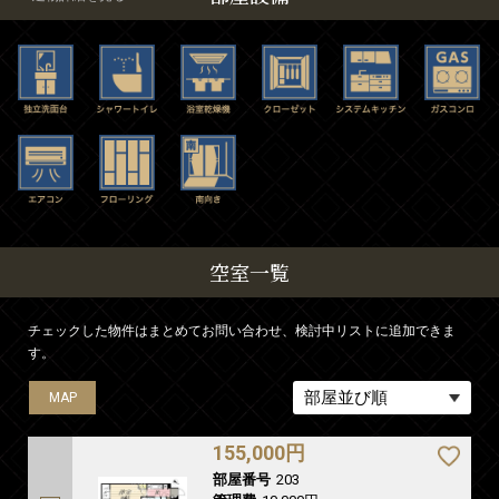
空室一覧
チェックした物件はまとめてお問い合わせ、検討中リストに追加できま
す。
MAP
MAP
155,000円
部屋番号
203