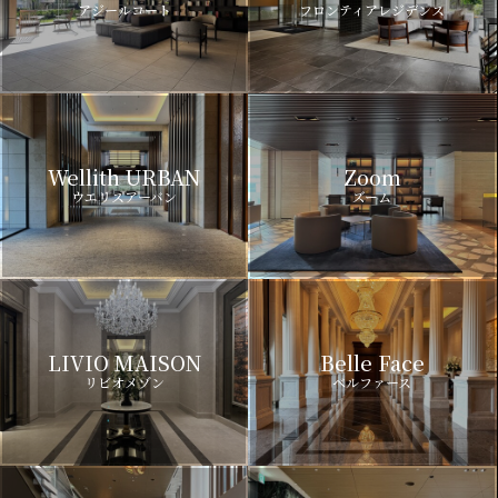
アジールコート
フロンティアレジデンス
Wellith URBAN
Zoom
ウエリスアーバン
ズーム
LIVIO MAISON
Belle Face
リビオメゾン
ベルファース