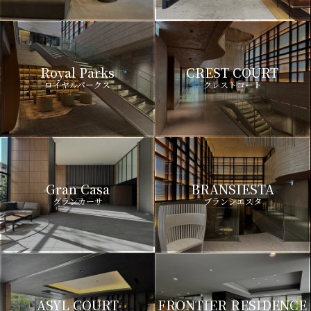
Royal Parks
CREST COURT
ロイヤルパークス
クレストコート
Gran Casa
BRANSIESTA
グランカーサ
ブランシエスタ
ASYL COURT
FRONTIER RESIDENCE