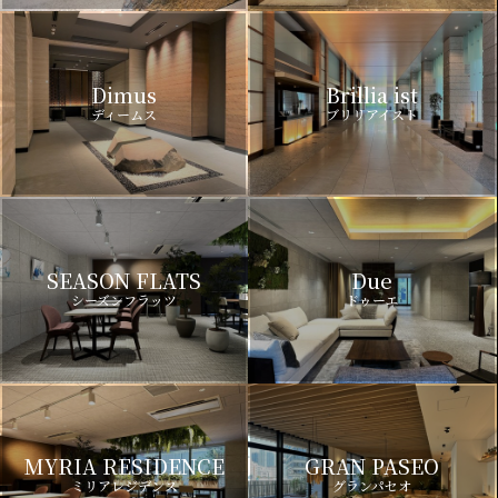
Dimus
Brillia ist
ディームス
ブリリアイスト
SEASON FLATS
Due
シーズンフラッツ
ドゥーエ
MYRIA RESIDENCE
GRAN PASEO
ミリアレジデンス
グランパセオ