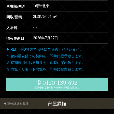
16階/北東
所在階/向き
2
2LDK/54.01m
間取/面積
---
入居日
2026年7月27日
情報更新日
▶ REIT FIND特典でお得にご契約くださいませ。
１.都内最安値での契約を、即時に提示致します。
２.初期費用のお見積りを、即時に案内致します。
３.内覧・リモート内覧を、即時に提案致します。
0120-139-692
電話受付 24時間 年中無休 即日お見積り
部屋設備
建物詳細を見る