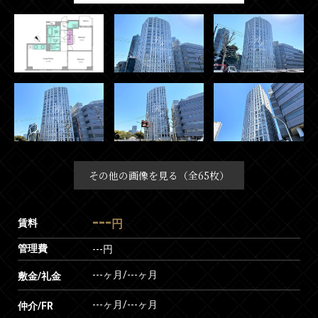
その他の画像を見る（全65枚）
---
賃料
円
管理費
---円
---ヶ月
/
---ヶ月
敷金/礼金
---ヶ月
/
---ヶ月
仲介/FR