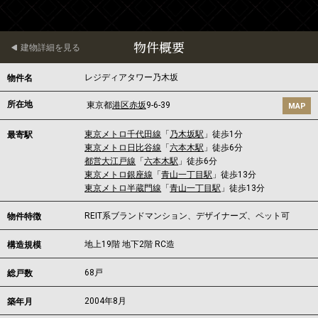
物件概要
建物詳細を見る
レジディアタワー乃木坂
物件名
所在地
東京都
港区
赤坂
9-6-39
MAP
東京メトロ千代田線
「
乃木坂駅
」徒歩1分
最寄駅
東京メトロ日比谷線
「
六本木駅
」徒歩6分
都営大江戸線
「
六本木駅
」徒歩6分
東京メトロ銀座線
「
青山一丁目駅
」徒歩13分
東京メトロ半蔵門線
「
青山一丁目駅
」徒歩13分
REIT系ブランドマンション、デザイナーズ、ペット可
物件特徴
地上19階 地下2階 RC造
構造規模
68戸
総戸数
2004年8月
築年月