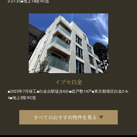
3-21-35■地上14階 RC造
イプセ白金
■2025年7月竣工■白金台駅徒歩6分■総戸数14戸■東京都港区白金2-6-
4■地上5階 RC造
すべてのおすすめ物件を見る