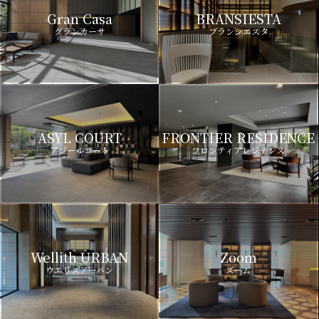
Gran Casa
BRANSIESTA
グランカーサ
ブランシエスタ
ASYL COURT
FRONTIER RESIDENCE
アジールコート
フロンティアレジデンス
Wellith URBAN
Zoom
ウエリスアーバン
ズーム