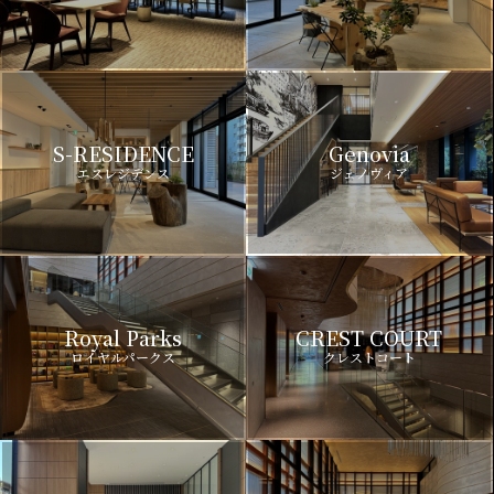
S-RESIDENCE
Genovia
エスレジデンス
ジェノヴィア
Royal Parks
CREST COURT
ロイヤルパークス
クレストコート