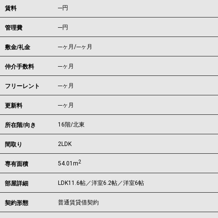
---
円
賃料
---円
管理費
---ヶ月
/
---ヶ月
敷金/礼金
---ヶ月
仲介手数料
---ヶ月
フリーレント
---ヶ月
更新料
16階/北東
所在階/向き
2LDK
間取り
2
54.01m
専有面積
LDK11.6帖／洋室6.2帖／洋室6帖
部屋詳細
普通賃貸借契約
契約形態