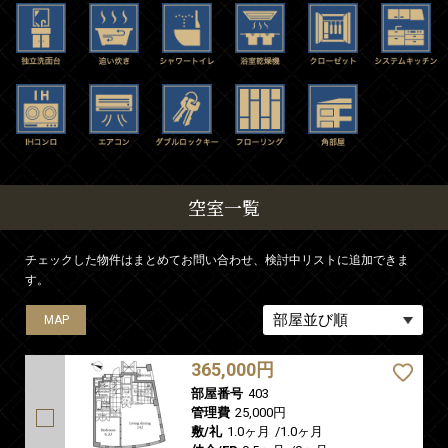
空室一覧
チェックした物件はまとめてお問い合わせ、検討中リストに追加できま
す。
MAP
MAP
MAP
MAP
365,000円
部屋番号
403
管理費
25,000円
敷/礼
1.0ヶ月
/
1.0ヶ月