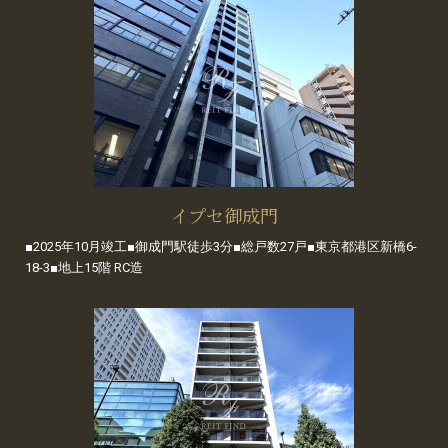
イプセ御成門
■2025年10月竣工■御成門駅徒歩3分■総戸数27戸■東京都港区新橋6-
18-3■地上15階 RC造