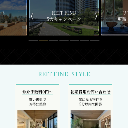
ND
リアルタイム
新
ペーン
更新一覧チェック
REIT FIND
STYLE
仲介手数料0円～
初期費用お問い合わせ
賢い選択で
気になる物件を
お得に契約
5分以内で回答