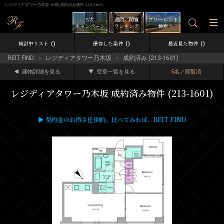
レジディアタワー乃木坂 16階 成約済み物件 213-1601
5大
週間／閲覧
フリーレント
キャンペーン
ランキング
検索
0
0
0
検討中リスト
保存した条件
最近見た物件
REIT FIND
レジディアタワー乃木坂
成約済み (213-1601)
建物詳細を見る
空室一覧を見る
5名／閲覧済
レジディアタワー乃木坂 成約済み物件 (213-1601)
▶ 契約金のお得さ圧倒的。比べてみれば、REIT FIND