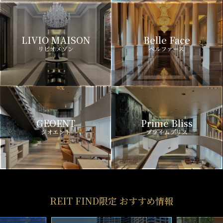
LIVIO MAISON
Belle Face
リビオメゾン
ベルファース
GEOENT
Prime Bliss
ジオエント
プライムブリス
REIT FIND限定 おすすめ情報