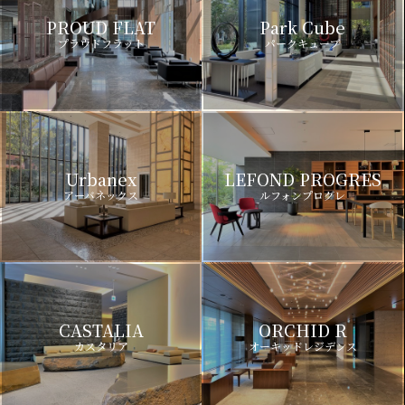
PROUD FLAT
Park Cube
プラウドフラット
パークキューブ
Urbanex
LEFOND PROGRES
アーバネックス
ルフォンプログレ
CASTALIA
ORCHID R
カスタリア
オーキッドレジデンス