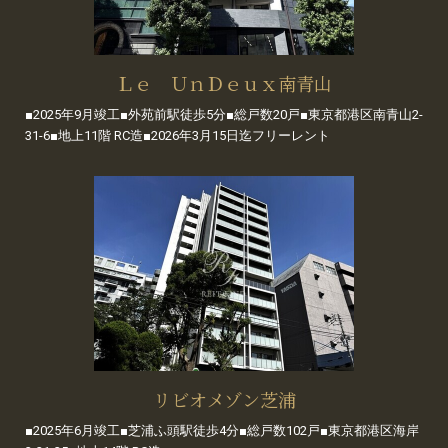
Ｌｅ ＵｎＤｅｕｘ南青山
■2025年9月竣工■外苑前駅徒歩5分■総戸数20戸■東京都港区南青山2-
31-6■地上11階 RC造■2026年3月15日迄フリーレント
リビオメゾン芝浦
■2025年6月竣工■芝浦ふ頭駅徒歩4分■総戸数102戸■東京都港区海岸