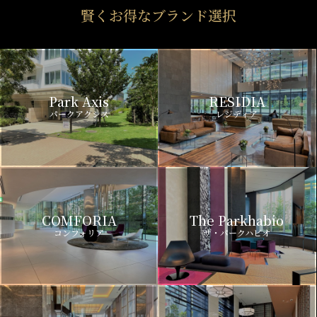
賢くお得なブランド選択
Park Axis
RESIDIA
パークアクシス
レジディア
COMFORIA
The Parkhabio
コンフォリア
ザ・パークハビオ