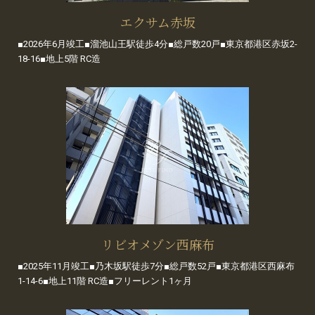
エクサム赤坂
■2026年6月竣工■溜池山王駅徒歩4分■総戸数20戸■東京都港区赤坂2-
18-16■地上5階 RC造
リビオメゾン西麻布
■2025年11月竣工■乃木坂駅徒歩7分■総戸数52戸■東京都港区西麻布
1-14-6■地上11階 RC造■フリーレント1ヶ月