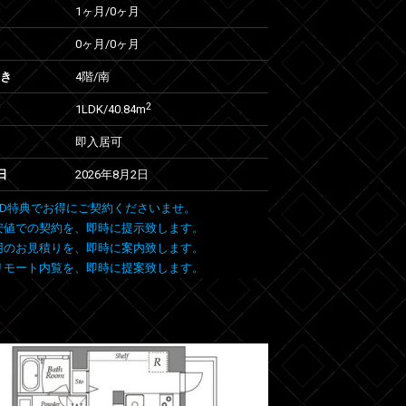
1ヶ月
/
0ヶ月
0ヶ月
/
0ヶ月
向き
4階/南
2
1LDK/40.84m
即入居可
日
2026年8月2日
 FIND特典でお得にご契約くださいませ。
安値での契約を、即時に提示致します。
用のお見積りを、即時に案内致します。
リモート内覧を、即時に提案致します。