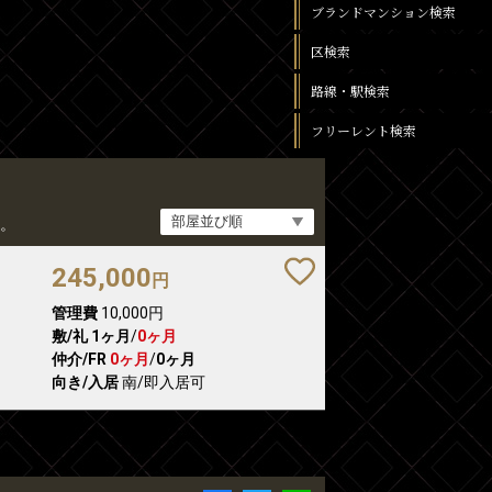
ブランドマンション検索
区検索
路線・駅検索
フリーレント検索
。
245,000
円
管理費
10,000円
敷/礼
1ヶ月
/
0ヶ月
仲介/FR
0ヶ月
/
0ヶ月
向き/入居
南/即入居可