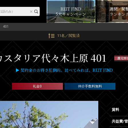
REIT FIND
週間／閲
5大キャンペーン
ランキン
401
11名／閲覧済
カスタリア代々木上原 401
還元率
▶ 契約金のお得さ圧倒的。比べてみれば、REIT FIND
礼金0
仲介手数料無料
賃料
共益費/