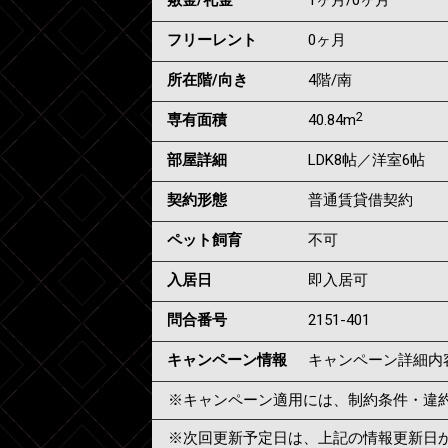
敷金/礼金
1ヶ月
/
0ヶ月
フリーレント
0ヶ月
所在階/向き
4階/南
2
専有面積
40.84m
部屋詳細
LDK8帖／洋室6帖
契約形態
普通賃貸借契約
ペット飼育
不可
入居日
即入居可
問合番号
2151-401
キャンペーン情報
キャンペーン詳細内
※キャンペーン適用には、制約条件・違
※次回更新予定日は、上記の情報更新日