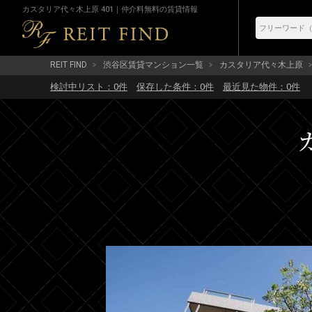
カスタリア代々木上原 401｜仲介料無料の賃貸情報
REIT FIND
渋谷区賃貸マンション一覧
カスタリア代々木上原
検討中リスト：
0
件
保存した条件：
0
件
最近見た物件：
0
件