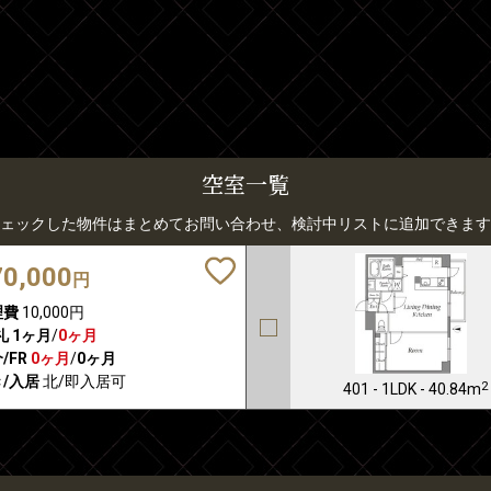
空室一覧
ェックした物件はまとめてお問い合わせ、検討中リストに追加できます
70,000
円
理費
10,000円
礼
1ヶ月
/
0ヶ月
/FR
0ヶ月
/
0ヶ月
/入居
北/即入居可
2
401 - 1LDK - 40.84m