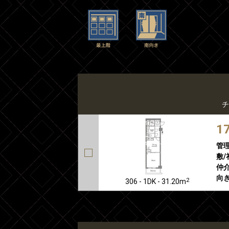
チ
1
管
敷/
仲介
向き
2
306 - 1DK - 31.20m