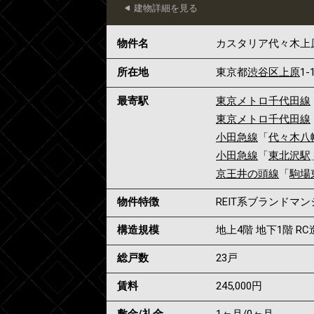
建物詳細を見る
物件名
カスタリア代々木上
所在地
東京都
渋谷区
上原
1-
最寄駅
東京メトロ千代田線
東京メトロ千代田線
小田急線
「
代々木八
小田急線
「
東北沢駅
京王井の頭線
「
駒場
物件特徴
REIT系ブランドマ
構造規模
地上4階 地下1階 RC
総戸数
23戸
賃料
245,000
円