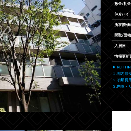
敷金/礼金
仲介/FR
所在階/
間取/面積
入居日
情報更新
▶ REIT
１.都内最
２.初期費
３.内覧・