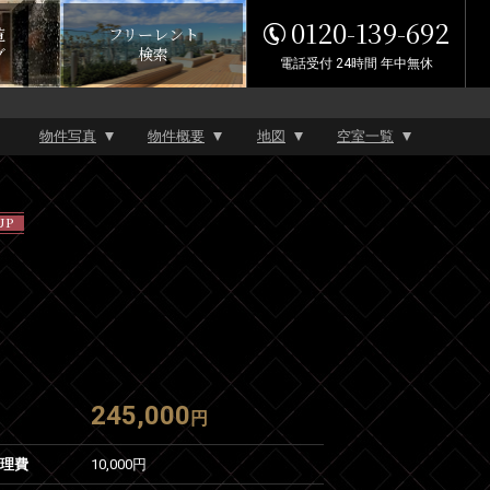
0120-139-692
覧
フリーレント
グ
検索
電話受付 24時間 年中無休
物件写真
物件概要
地図
空室一覧
UP
245,000
円
管理費
10,000円