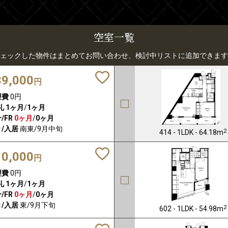
空室一覧
ェックした物件はまとめてお問い合わせ、検討中リストに追加できます
39,000
円
理費
0円
礼
1ヶ月
/
1ヶ月
/FR
0ヶ月
/
0ヶ月
/入居
南東/9月中旬
2
414 - 1LDK - 64.18m
10,000
円
理費
0円
礼
1ヶ月
/
1ヶ月
/FR
0ヶ月
/
0ヶ月
/入居
東/9月下旬
2
602 - 1LDK - 54.98m