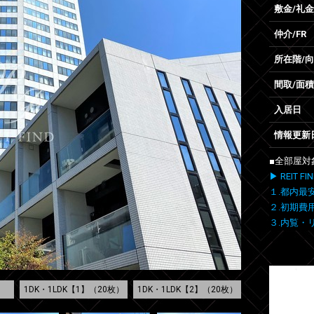
敷金/礼金
仲介/FR
所在階/
間取/面積
入居日
情報更新
■全部屋対
▶ REIT
１.都内最
２.初期費
３.内覧・
1DK・1LDK【1】（20枚）
1DK・1LDK【2】（20枚）