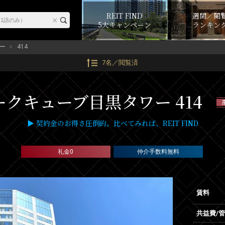
REIT FIND
週間／閲
5大キャンペーン
ランキン
ー
414
7名／閲覧済
ークキューブ目黒タワー 414
▶ 契約金のお得さ圧倒的。比べてみれば、REIT FIND
礼金0
仲介手数料無料
賃料
共益費/