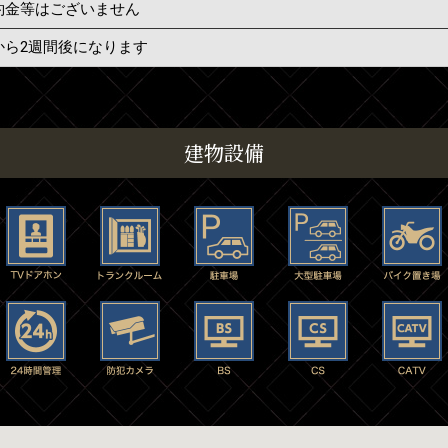
約金等はございません
から2週間後になります
建物設備