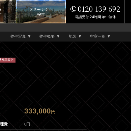
0120-139-692
覧
フリーレント
グ
検索
電話受付 24時間 年中無休
物件写真
物件概要
地図
空室一覧
還元率UP
333,000
円
管理費
0円