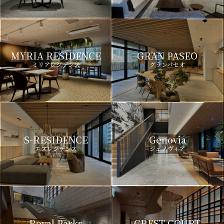
MYRIA RESIDENCE
GRAN PASEO
ミリアレジデンス
グランパセオ
S-RESIDENCE
Genovia
エスレジデンス
ジェノヴィア
Royal Parks
CREST COURT