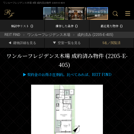
ワンルーフレジデンス木場 4階 成約済み物件 2205-E-405
5大
週間／閲覧
フリーレント
キャンペーン
ランキング
検索
0
0
0
検討中リスト
保存した条件
最近見た物件
REIT FIND
ワンルーフレジデンス木場
成約済み (2205-E-405)
建物詳細を見る
空室一覧を見る
5名／閲覧済
ワンルーフレジデンス木場 成約済み物件 (2205-E-
405)
▶ 契約金のお得さ圧倒的。比べてみれば、REIT FIND