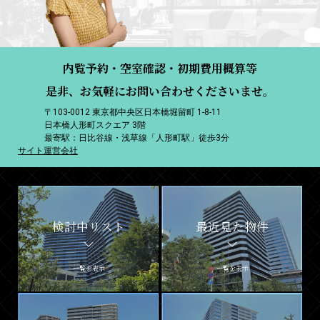
内覧予約・空室確認・初期費用概算等
是非、お気軽にお問い合わせくださいませ。
〒103-0012 東京都中央区日本橋堀留町 1-8-11
日本橋人形町スクエア 3階
最寄駅：日比谷線・浅草線「人形町駅」徒歩3分
サイト運営会社
検討中リスト
最近見た物件
一覧を表示
一覧を表示