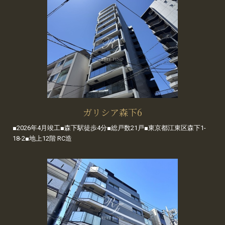
ガリシア森下6
■2026年4月竣工■森下駅徒歩4分■総戸数21戸■東京都江東区森下1-
18-2■地上12階 RC造