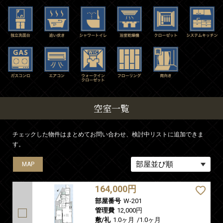
空室一覧
チェックした物件はまとめてお問い合わせ、検討中リストに追加できま
す。
MAP
MAP
MAP
MAP
MAP
164,000円
部屋番号
W-201
管理費
12,000円
敷/礼
1.0ヶ月
/
1.0ヶ月