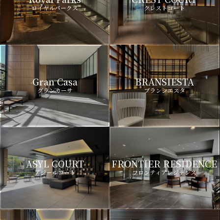
ロイヤルパークス
クレストコート
Gran Casa
BRANSIESTA
グランカーサ
ブランシエスタ
ASYL COURT
FRONTIER RESIDENCE
アジールコート
フロンティアレジデンス