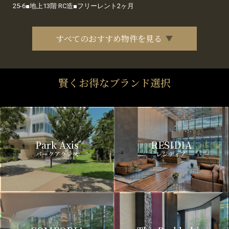
25-6■地上13階 RC造■フリーレント2ヶ月
すべてのおすすめ物件を見る
賢くお得なブランド選択
Park Axis
RESIDIA
パークアクシス
レジディア