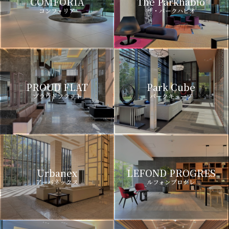
COMFORIA
The Parkhabio
コンフォリア
ザ・パークハビオ
PROUD FLAT
Park Cube
プラウドフラット
パークキューブ
Urbanex
LEFOND PROGRES
アーバネックス
ルフォンプログレ