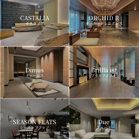
CASTALIA
ORCHID R
カスタリア
オーキッドレジデンス
Dimus
Brillia ist
ディームス
ブリリアイスト
SEASON FLATS
Due
シーズンフラッツ
ドゥーエ