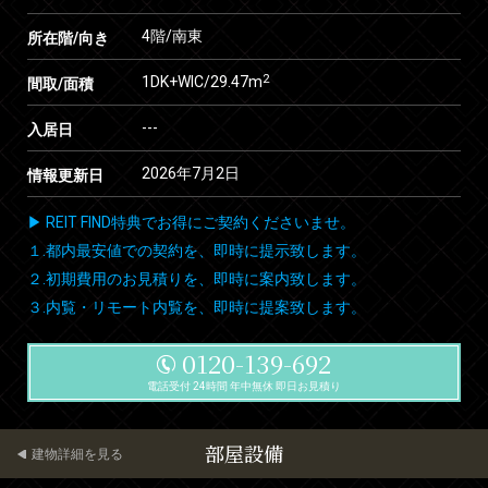
4階/南東
所在階/向き
2
1DK+WIC/29.47m
間取/面積
---
入居日
2026年7月2日
情報更新日
▶ REIT FIND特典でお得にご契約くださいませ。
１.都内最安値での契約を、即時に提示致します。
２.初期費用のお見積りを、即時に案内致します。
３.内覧・リモート内覧を、即時に提案致します。
0120-139-692
電話受付 24時間 年中無休 即日お見積り
部屋設備
建物詳細を見る