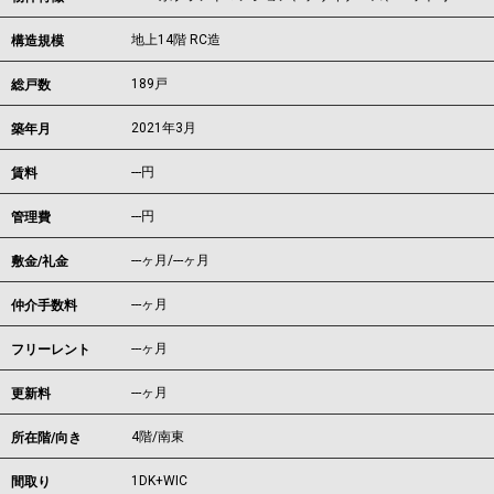
地上14階 RC造
構造規模
189戸
総戸数
2021年3月
築年月
---
円
賃料
---円
管理費
---ヶ月
/
---ヶ月
敷金/礼金
---ヶ月
仲介手数料
---ヶ月
フリーレント
---ヶ月
更新料
4階/南東
所在階/向き
1DK+WIC
間取り