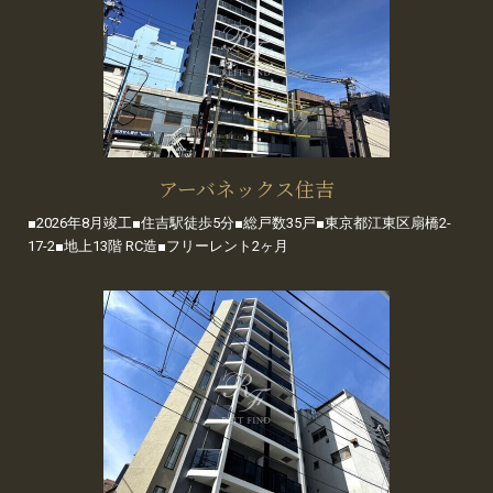
アーバネックス住吉
■2026年8月竣工■住吉駅徒歩5分■総戸数35戸■東京都江東区扇橋2-
17-2■地上13階 RC造■フリーレント2ヶ月