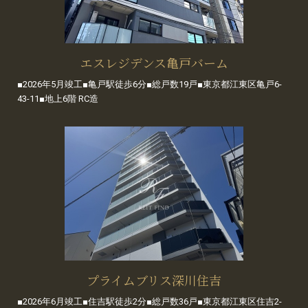
エスレジデンス亀戸バーム
■2026年5月竣工■亀戸駅徒歩6分■総戸数19戸■東京都江東区亀戸6-
43-11■地上6階 RC造
プライムブリス深川住吉
■2026年6月竣工■住吉駅徒歩2分■総戸数36戸■東京都江東区住吉2-