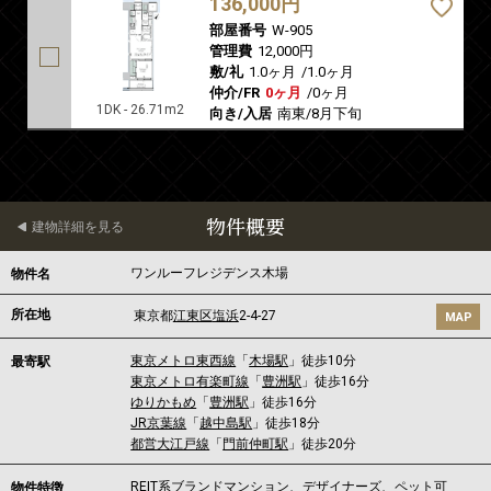
136,000円
部屋番号
W-905
管理費
12,000円
敷/礼
1.0ヶ月
/
1.0ヶ月
仲介/FR
0ヶ月
/
0ヶ月
1DK - 26.71m2
向き/入居
南東/8月下旬
物件概要
建物詳細を見る
ワンルーフレジデンス木場
物件名
所在地
東京都
江東区
塩浜
2-4-27
MAP
東京メトロ東西線
「
木場駅
」徒歩10分
最寄駅
東京メトロ有楽町線
「
豊洲駅
」徒歩16分
ゆりかもめ
「
豊洲駅
」徒歩16分
JR京葉線
「
越中島駅
」徒歩18分
都営大江戸線
「
門前仲町駅
」徒歩20分
REIT系ブランドマンション、デザイナーズ、ペット可
物件特徴