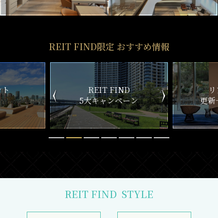
REIT FIND限定 おすすめ情報
ND
リアルタイム
新
ペーン
更新一覧チェック
REIT FIND
STYLE