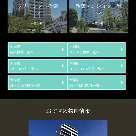
フリーレント検索
新築マンション一覧
一覧を表示
一覧を表示
木場駅
木場駅
新築物件一覧へ
ペット可物件一覧へ
木場駅
木場駅
1R～1K物件一覧へ
1DK～1LDK物件一覧へ
木場駅
木場駅
2K～2LDK物件一覧へ
3K～3LDK物件一覧へ
おすすめ物件情報