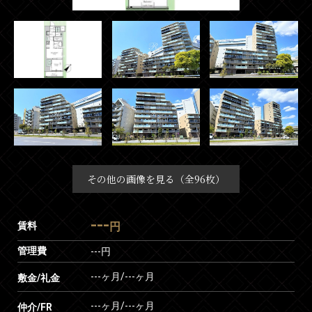
その他の画像を見る（全96枚）
---
賃料
円
管理費
---円
---ヶ月
/
---ヶ月
敷金/礼金
---ヶ月
/
---ヶ月
仲介/FR