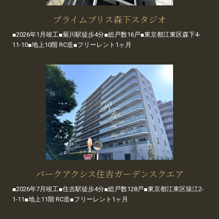
プライムブリス森下スタジオ
■2026年1月竣工■菊川駅徒歩4分■総戸数16戸■東京都江東区森下4-
11-10■地上10階 RC造■フリーレント1ヶ月
パークアクシス住吉ガーデンスクエア
■2026年7月竣工■住吉駅徒歩4分■総戸数128戸■東京都江東区猿江2-
1-11■地上11階 RC造■フリーレント1ヶ月