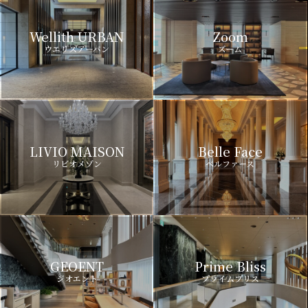
Wellith URBAN
Zoom
ウエリスアーバン
ズーム
LIVIO MAISON
Belle Face
リビオメゾン
ベルファース
GEOENT
Prime Bliss
ジオエント
プライムブリス