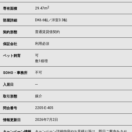
2
29.47m
専有面積
DK6.6帖／洋室3.3帖
部屋詳細
普通賃貸借契約
契約形態
利用必須
保証会社
可
ペット飼育
敷1積増
不可
SOHO・事務所
---
入居日
媒介
取引形態
2205-E-405
問合番号
2026年7月2日
情報更新日
キャンペーン詳細内容やお見積り等は、即日ご案内をさせ
キャンペーン情報