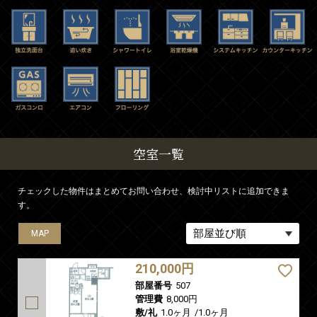
空室一覧
チェックした物件はまとめてお問い合わせ、検討中リストに追加できま
す。
MAP
MAP
MAP
MAP
MAP
210,000円
部屋番号
507
管理費
8,000円
敷/礼
1.0ヶ月
/
1.0ヶ月