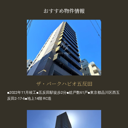
おすすめ物件情報
ザ・パークハビオ五反田
■2022年11月竣工■五反田駅徒歩2分■総戸数61戸■東京都品川区西五
反田2-17-6■地上14階 RC造