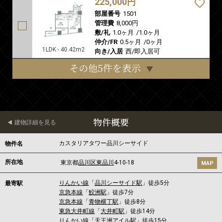
225,000円
部屋番号
1501
管理費
8,000円
敷/礼
1.0ヶ月
/
1.0ヶ月
仲介/FR
0.5ヶ月
/
0ヶ月
1LDK - 40.42m2
向き/入居
西/即入居可
その他5件を表示
物件概要
建物詳細を見る
カスタリアタワー品川シーサイド
物件名
所在地
東京都
品川区
東品川
4-10-18
MAP
りんかい線
「
品川シーサイド駅
」徒歩5分
最寄駅
京急本線
「
鮫洲駅
」徒歩7分
京急本線
「
青物横丁駅
」徒歩8分
東急大井町線
「
大井町駅
」徒歩14分
りんかい線
「
天王洲アイル駅
」徒歩15分