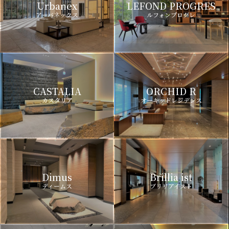
Urbanex
LEFOND PROGRES
アーバネックス
ルフォンプログレ
CASTALIA
ORCHID R
カスタリア
オーキッドレジデンス
Dimus
Brillia ist
ディームス
ブリリアイスト