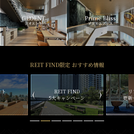
GEOENT
Prime Bliss
ジオエント
プライムブリス
REIT FIND限定 おすすめ情報
ND
リアルタイム
新
ペーン
更新一覧チェック