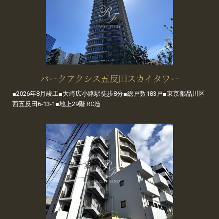
パークアクシス五反田スカイタワー
■2026年8月竣工■大崎広小路駅徒歩8分■総戸数183戸■東京都品川区
西五反田6-13-1■地上29階 RC造