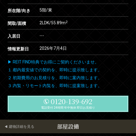
5階/東
所在階/向き
2
2LDK/55.89m
間取/面積
---
入居日
2026年7月4日
情報更新日
▶ REIT FIND特典でお得にご契約くださいませ。
１.都内最安値での契約を、即時に提示致します。
２.初期費用のお見積りを、即時に案内致します。
３.内覧・リモート内覧を、即時に提案致します。
0120-139-692
電話受付 24時間 年中無休 即日お見積り
部屋設備
建物詳細を見る