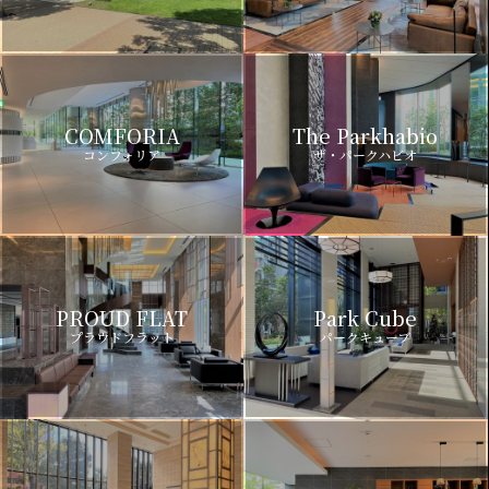
COMFORIA
The Parkhabio
コンフォリア
ザ・パークハビオ
PROUD FLAT
Park Cube
プラウドフラット
パークキューブ