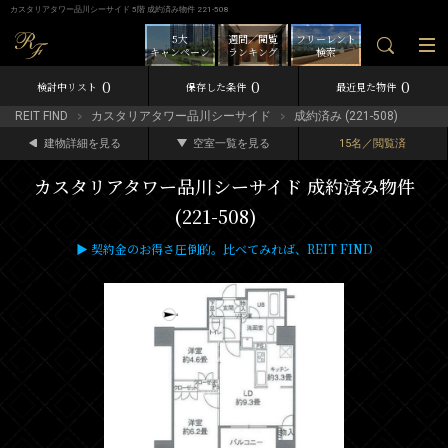
カスタリアタワー品川シーサイド 5階 成約済み物件 221-508
5大
週間／閲覧
フリーレント
キャンペーン
ランキング
検索
0
0
0
検討中リスト
保存した条件
最近見た物件
REIT FIND
カスタリアタワー品川シーサイド
成約済み (221-508)
建物詳細を見る
空室一覧を見る
15名／閲覧済
カスタリアタワー品川シーサイド 成約済み物件
(221-508)
▶ 契約金のお得さ圧倒的。比べてみれば、REIT FIND