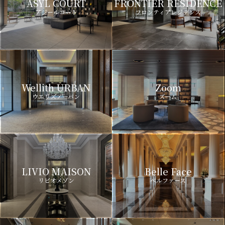
ASYL COURT
FRONTIER RESIDENCE
アジールコート
フロンティアレジデンス
Wellith URBAN
Zoom
ウエリスアーバン
ズーム
LIVIO MAISON
Belle Face
リビオメゾン
ベルファース