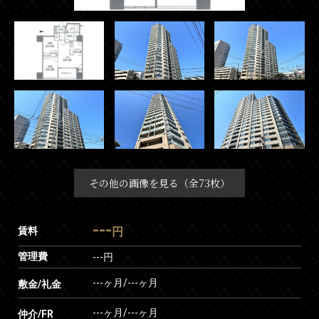
その他の画像を見る（全73枚）
---
賃料
円
管理費
---円
---ヶ月
/
---ヶ月
敷金/礼金
---ヶ月
/
---ヶ月
仲介/FR