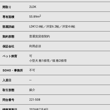
2LDK
間取り
2
55.89m
専有面積
LDK12.6帖／洋室6.2帖／洋室4.6帖
部屋詳細
普通賃貸借契約
契約形態
利用必須
保証会社
可
ペット飼育
小型犬:敷1積増／猫:敷2積増
不可
SOHO・事務所
---
入居日
媒介
取引形態
221-508
問合番号
2026年7月4日
情報更新日