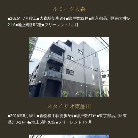
ルミーク大森
■2026年7月竣工■大森駅徒歩8分■総戸数32戸■東京都品川区南大井5-
21-8■地上8階 RC造■フリーレント1ヶ月
スタイリオ東品川
■2026年5月竣工■青物横丁駅徒歩8分■総戸数57戸■東京都品川区東
品川3-21-14■地上5階 RC造■フリーレント1ヶ月