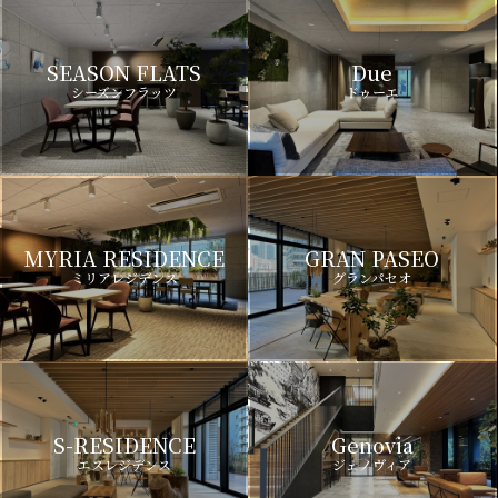
SEASON FLATS
Due
シーズンフラッツ
ドゥーエ
MYRIA RESIDENCE
GRAN PASEO
ミリアレジデンス
グランパセオ
S-RESIDENCE
Genovia
エスレジデンス
ジェノヴィア