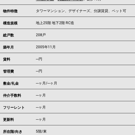
タワーマンション、デザイナーズ、分譲賃貸、ペット可
物件特徴
地上25階 地下2階 RC造
構造規模
208戸
総戸数
2005年11月
築年月
---
円
賃料
---円
管理費
---ヶ月
/
---ヶ月
敷金/礼金
---ヶ月
仲介手数料
---ヶ月
フリーレント
---ヶ月
更新料
5階/東
所在階/向き