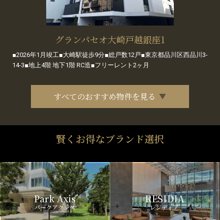
グランパセオ大崎戸越銀座1
■2026年1月竣工■大崎駅徒歩9分■総戸数12戸■東京都品川区西品川3-
14-3■地上4階 地下1階 RC造■フリーレント2ヶ月
すべてのおすすめ物件を見る
賢くお得なブランド選択
Park Axis
RESIDIA
パークアクシス
レジディア