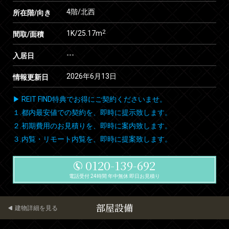
4階/北西
所在階/向き
2
1K/25.17m
間取/面積
---
入居日
2026年6月13日
情報更新日
▶ REIT FIND特典でお得にご契約くださいませ。
１.都内最安値での契約を、即時に提示致します。
２.初期費用のお見積りを、即時に案内致します。
３.内覧・リモート内覧を、即時に提案致します。
0120-139-692
電話受付 24時間 年中無休 即日お見積り
部屋設備
建物詳細を見る