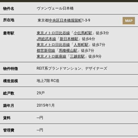
ヴァンヴェール日本橋
物件名
所在地
東京都
中央区
日本橋堀留町
1-3-9
MAP
東京メトロ日比谷線
「
小伝馬町駅
」徒歩3分
最寄駅
JR総武本線
「
新日本橋駅
」徒歩6分
東京メトロ日比谷線
「
人形町駅
」徒歩7分
都営新宿線
「
馬喰横山駅
」徒歩7分
東京メトロ銀座線
「
三越前駅
」徒歩9分
REIT系ブランドマンション、デザイナーズ
物件特徴
地上7階 RC造
構造規模
29戸
総戸数
2015年1月
築年月
---
円
賃料
---円
管理費