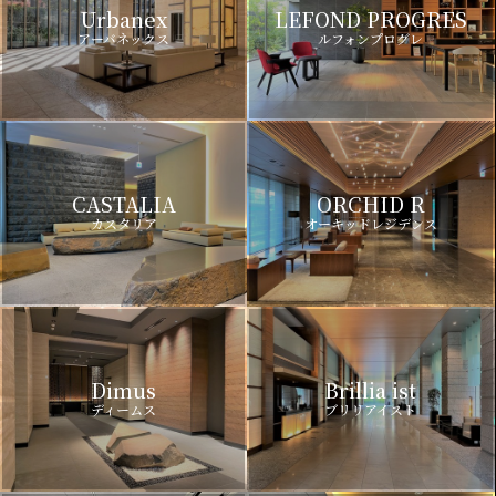
Urbanex
LEFOND PROGRES
アーバネックス
ルフォンプログレ
CASTALIA
ORCHID R
カスタリア
オーキッドレジデンス
Dimus
Brillia ist
ディームス
ブリリアイスト