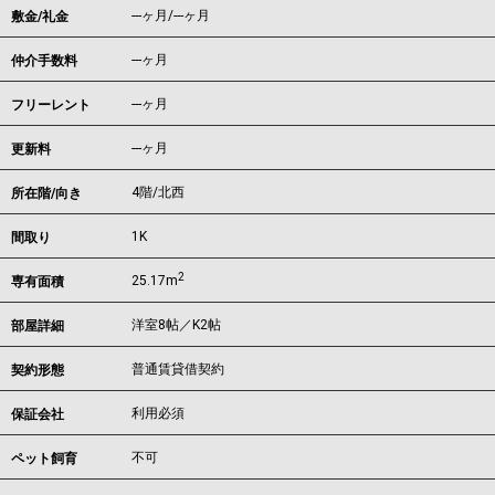
---ヶ月
/
---ヶ月
敷金/礼金
---ヶ月
仲介手数料
---ヶ月
フリーレント
---ヶ月
更新料
4階/北西
所在階/向き
1K
間取り
2
25.17m
専有面積
洋室8帖／K2帖
部屋詳細
普通賃貸借契約
契約形態
利用必須
保証会社
不可
ペット飼育