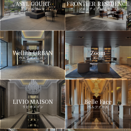
ASYL COURT
FRONTIER RESIDENCE
アジールコート
フロンティアレジデンス
Wellith URBAN
Zoom
ウエリスアーバン
ズーム
LIVIO MAISON
Belle Face
リビオメゾン
ベルファース