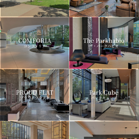
COMFORIA
The Parkhabio
コンフォリア
ザ・パークハビオ
PROUD FLAT
Park Cube
プラウドフラット
パークキューブ