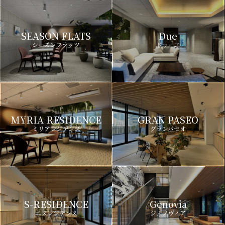
SEASON FLATS
Due
シーズンフラッツ
ドゥーエ
MYRIA RESIDENCE
GRAN PASEO
ミリアレジデンス
グランパセオ
S-RESIDENCE
Genovia
エスレジデンス
ジェノヴィア