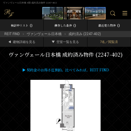
ヴァンヴェール日本橋 4階 成約済み物件 2247-402
5大
週間／閲覧
フリーレント
キャンペーン
ランキング
検索
0
0
0
検討中リスト
保存した条件
最近見た物件
REIT FIND
ヴァンヴェール日本橋
成約済み (2247-402)
建物詳細を見る
空室一覧を見る
7名／閲覧済
ヴァンヴェール日本橋 成約済み物件 (2247-402)
▶ 契約金のお得さ圧倒的。比べてみれば、REIT FIND