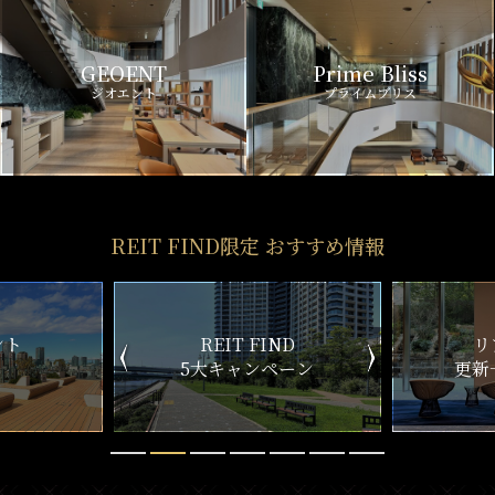
GEOENT
Prime Bliss
ジオエント
プライムブリス
REIT FIND限定 おすすめ情報
REIT FIND
リアルタイム
5大キャンペーン
更新一覧チェック