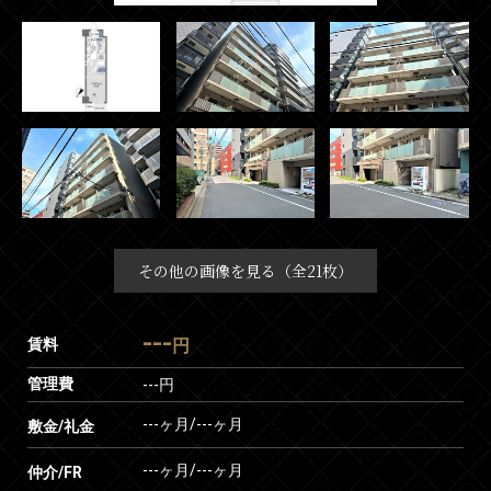
その他の画像を見る（全21枚）
---
賃料
円
管理費
---円
---ヶ月
/
---ヶ月
敷金/礼金
---ヶ月
/
---ヶ月
仲介/FR