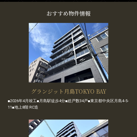
おすすめ物件情報
グランジット月島TOKYO BAY
■2026年4月竣工■月島駅徒歩4分■総戸数34戸■東京都中央区月島4-5-
11■地上8階 RC造