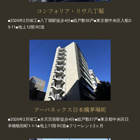
コンフォリア・リヴ八丁堀
■2026年2月竣工■八丁堀駅徒歩4分■総戸数53戸■東京都中央区入船2-
5-11■地上12階 RC造
アーバネックス日本橋茅場町
■2026年2月竣工■水天宮前駅徒歩4分■総戸数37戸■東京都中央区日
本橋蛎殻町1-1-1■地上11階 RC造■フリーレント2ヶ月