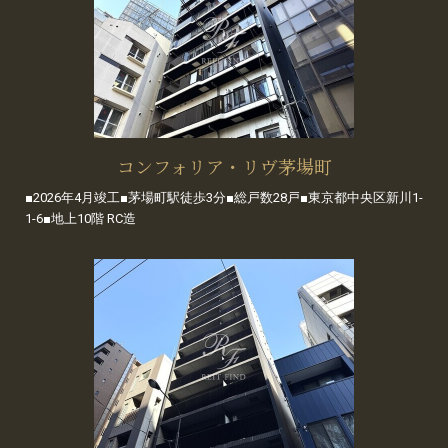
コンフォリア・リヴ茅場町
■2026年4月竣工■茅場町駅徒歩3分■総戸数28戸■東京都中央区新川1-
1-6■地上10階 RC造