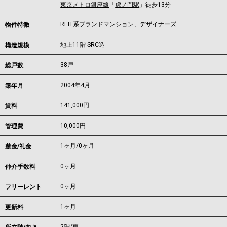
東京メトロ銀座線
「
虎ノ門駅
」徒歩13分
REIT系ブランドマンション、デザイナーズ
物件特徴
地上11階 SRC造
構造規模
38戸
総戸数
2004年4月
築年月
141,000
円
賃料
10,000円
管理費
1ヶ月
/
0ヶ月
敷金/礼金
0ヶ月
仲介手数料
0ヶ月
フリーレント
1ヶ月
更新料