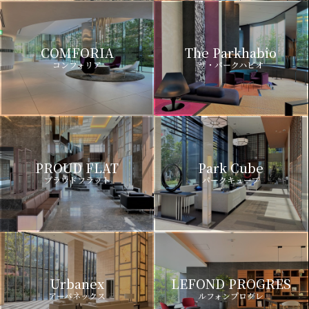
COMFORIA
The Parkhabio
コンフォリア
ザ・パークハビオ
PROUD FLAT
Park Cube
プラウドフラット
パークキューブ
Urbanex
LEFOND PROGRES
アーバネックス
ルフォンプログレ