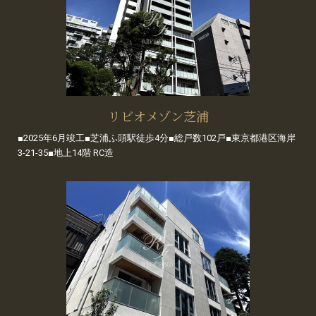
リビオメゾン芝浦
■2025年6月竣工■芝浦ふ頭駅徒歩4分■総戸数102戸■東京都港区海岸
3-21-35■地上14階 RC造