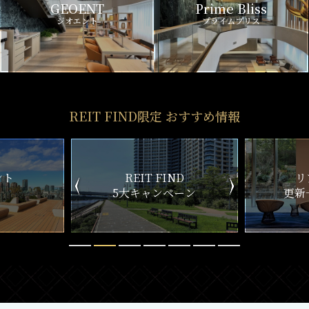
GEOENT
Prime Bliss
ジオエント
プライムブリス
REIT FIND限定 おすすめ情報
ND
リアルタイム
新
ペーン
更新一覧チェック