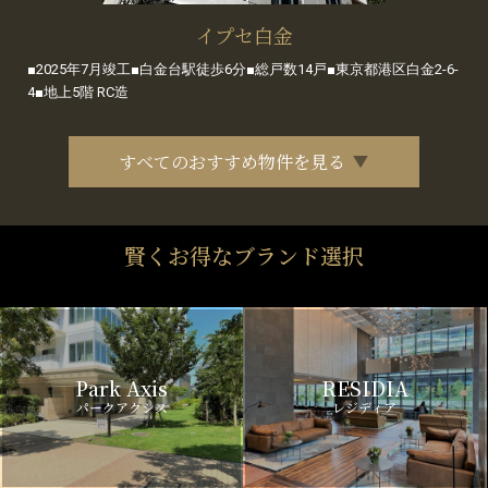
イプセ白金
■2025年7月竣工■白金台駅徒歩6分■総戸数14戸■東京都港区白金2-6-
4■地上5階 RC造
すべてのおすすめ物件を見る
賢くお得なブランド選択
Park Axis
RESIDIA
パークアクシス
レジディア