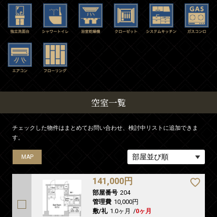
空室一覧
チェックした物件はまとめてお問い合わせ、検討中リストに追加できま
す。
MAP
MAP
141,000円
部屋番号
204
管理費
10,000円
敷/礼
1.0ヶ月
/
0ヶ月