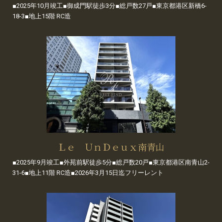
■2025年10月竣工■御成門駅徒歩3分■総戸数27戸■東京都港区新橋6-
18-3■地上15階 RC造
Ｌｅ ＵｎＤｅｕｘ南青山
■2025年9月竣工■外苑前駅徒歩5分■総戸数20戸■東京都港区南青山2-
31-6■地上11階 RC造■2026年3月15日迄フリーレント