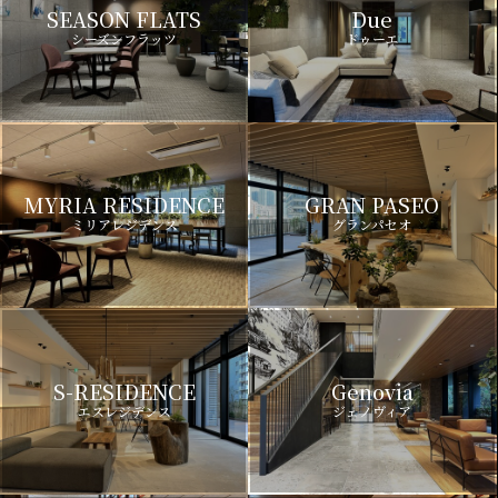
SEASON FLATS
Due
シーズンフラッツ
ドゥーエ
MYRIA RESIDENCE
GRAN PASEO
ミリアレジデンス
グランパセオ
S-RESIDENCE
Genovia
エスレジデンス
ジェノヴィア