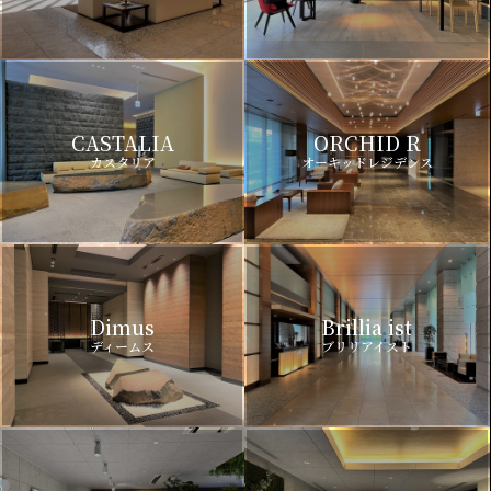
CASTALIA
ORCHID R
カスタリア
オーキッドレジデンス
Dimus
Brillia ist
ディームス
ブリリアイスト