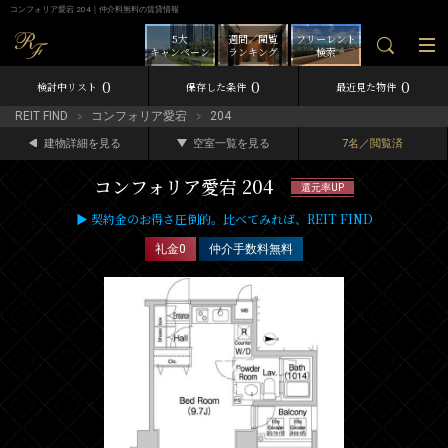
コンフォリア愛宕 204｜仲介料無料の賃貸情報
5大
週間／閲覧
フリーレント
キャンペーン
ランキング
検索
0
0
0
検討中リスト
保存した条件
最近見た物件
REIT FIND
コンフォリア愛宕
204
建物詳細を見る
空室一覧を見る
7名／閲覧済
コンフォリア愛宕 204
還元率UP
▶ 契約金のお得さ圧倒的。比べてみれば、REIT FIND
礼金0
仲介手数料無料