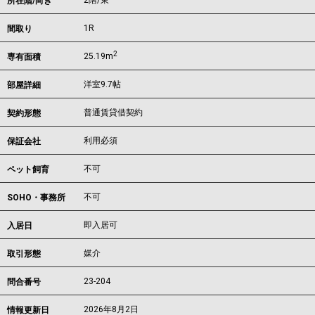
2階/東
所在階/向き
1R
間取り
2
25.19m
専有面積
洋室9.7帖
部屋詳細
普通賃貸借契約
契約形態
利用必須
保証会社
不可
ペット飼育
不可
SOHO・事務所
即入居可
入居日
媒介
取引形態
23-204
問合番号
2026年8月2日
情報更新日