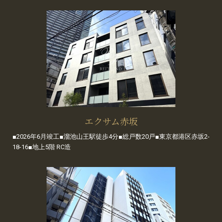
エクサム赤坂
■2026年6月竣工■溜池山王駅徒歩4分■総戸数20戸■東京都港区赤坂2-
18-16■地上5階 RC造