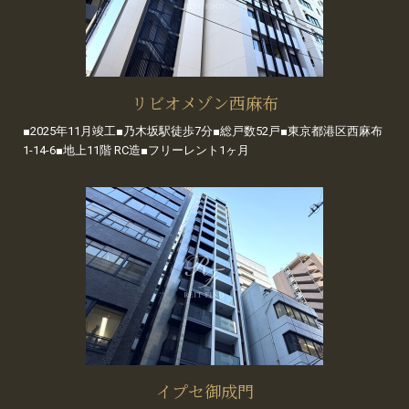
リビオメゾン西麻布
■2025年11月竣工■乃木坂駅徒歩7分■総戸数52戸■東京都港区西麻布
1-14-6■地上11階 RC造■フリーレント1ヶ月
イプセ御成門