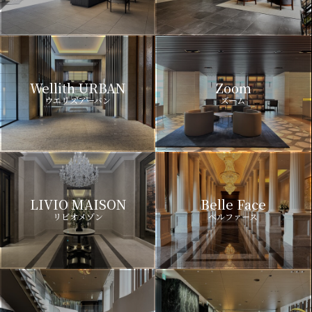
Wellith URBAN
Zoom
ウエリスアーバン
ズーム
LIVIO MAISON
Belle Face
リビオメゾン
ベルファース