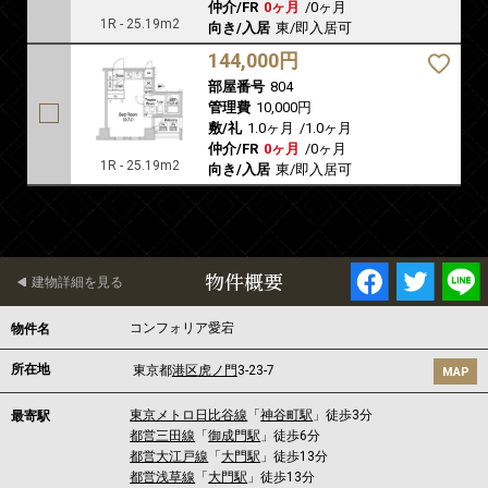
仲介/FR
0ヶ月
/
0ヶ月
1R - 25.19m2
向き/入居
東/即入居可
144,000円
部屋番号
804
管理費
10,000円
敷/礼
1.0ヶ月
/
1.0ヶ月
仲介/FR
0ヶ月
/
0ヶ月
1R - 25.19m2
向き/入居
東/即入居可
物件概要
建物詳細を見る
コンフォリア愛宕
物件名
所在地
東京都
港区
虎ノ門
3-23-7
MAP
東京メトロ日比谷線
「
神谷町駅
」徒歩3分
最寄駅
都営三田線
「
御成門駅
」徒歩6分
都営大江戸線
「
大門駅
」徒歩13分
都営浅草線
「
大門駅
」徒歩13分