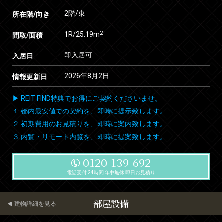
2階/東
所在階/向き
2
1R/25.19m
間取/面積
即入居可
入居日
2026年8月2日
情報更新日
▶ REIT FIND特典でお得にご契約くださいませ。
１.都内最安値での契約を、即時に提示致します。
２.初期費用のお見積りを、即時に案内致します。
３.内覧・リモート内覧を、即時に提案致します。
0120-139-692
電話受付 24時間 年中無休 即日お見積り
部屋設備
建物詳細を見る