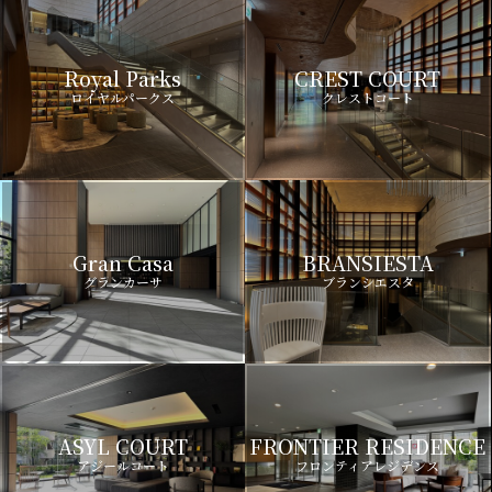
Royal Parks
CREST COURT
ロイヤルパークス
クレストコート
Gran Casa
BRANSIESTA
グランカーサ
ブランシエスタ
ASYL COURT
FRONTIER RESIDENCE
アジールコート
フロンティアレジデンス