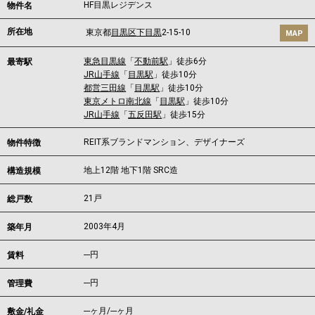
HF目黒レジデンス
物件名
所在地
東京都
目黒区
下目黒
2-15-10
MAP
東急目黒線
「
不動前駅
」徒歩6分
最寄駅
JR山手線
「
目黒駅
」徒歩10分
都営三田線
「
目黒駅
」徒歩10分
東京メトロ南北線
「
目黒駅
」徒歩10分
JR山手線
「
五反田駅
」徒歩15分
REIT系ブランドマンション、デザイナーズ
物件特徴
地上12階 地下1階 SRC造
構造規模
21戸
総戸数
2003年4月
築年月
---
円
賃料
---円
管理費
---ヶ月
/
---ヶ月
敷金/礼金