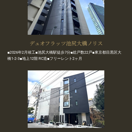
デュオフラッツ池尻大橋ノリス
■2026年2月竣工■池尻大橋駅徒歩7分■総戸数22戸■東京都目黒区大
橋1-2-3■地上12階 RC造■フリーレント2ヶ月