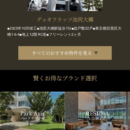
デュオフラッツ池尻大橋
■2025年10月竣工■池尻大橋駅徒歩7分■総戸数32戸■東京都目黒区大
橋1-6-4■地上12階 RC造■フリーレント2ヶ月
すべてのおすすめ物件を見る
賢くお得なブランド選択
Park Axis
RESIDIA
パークアクシス
レジディア