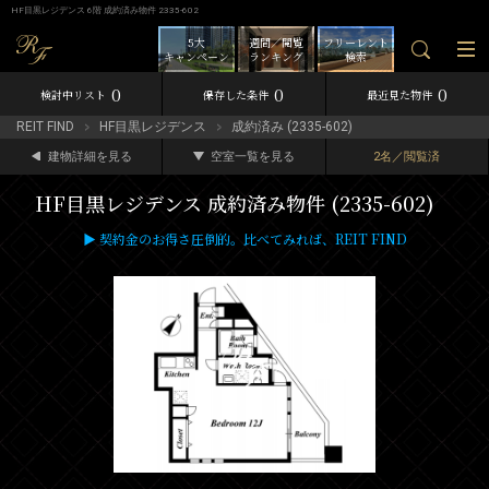
HF目黒レジデンス 6階 成約済み物件 2335-602
5大
週間／閲覧
フリーレント
キャンペーン
ランキング
検索
0
0
0
検討中リスト
保存した条件
最近見た物件
REIT FIND
HF目黒レジデンス
成約済み (2335-602)
建物詳細を見る
空室一覧を見る
2名／閲覧済
HF目黒レジデンス 成約済み物件 (2335-602)
▶ 契約金のお得さ圧倒的。比べてみれば、REIT FIND