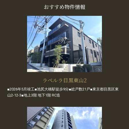
おすすめ物件情報
ラペルラ目黒東山2
■2026年5月竣工■池尻大橋駅徒歩9分■総戸数21戸■東京都目黒区東
山2-12-3■地上3階 地下1階 RC造