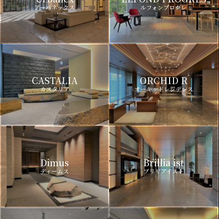
アーバネックス
ルフォンプログレ
CASTALIA
ORCHID R
カスタリア
オーキッドレジデンス
Dimus
Brillia ist
ディームス
ブリリアイスト