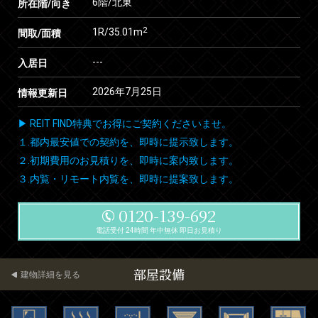
6階/北東
所在階/向き
2
1R/35.01m
間取/面積
---
入居日
2026年7月25日
情報更新日
▶ REIT FIND特典でお得にご契約くださいませ。
１.都内最安値での契約を、即時に提示致します。
２.初期費用のお見積りを、即時に案内致します。
３.内覧・リモート内覧を、即時に提案致します。
0120-139-692
電話受付 24時間 年中無休 即日お見積り
部屋設備
建物詳細を見る