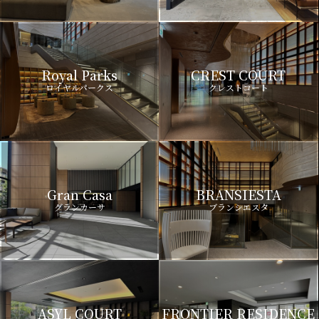
Royal Parks
CREST COURT
ロイヤルパークス
クレストコート
Gran Casa
BRANSIESTA
グランカーサ
ブランシエスタ
ASYL COURT
FRONTIER RESIDENCE