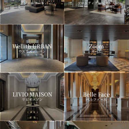
アジールコート
フロンティアレジデンス
Wellith URBAN
Zoom
ウエリスアーバン
ズーム
LIVIO MAISON
Belle Face
リビオメゾン
ベルファース