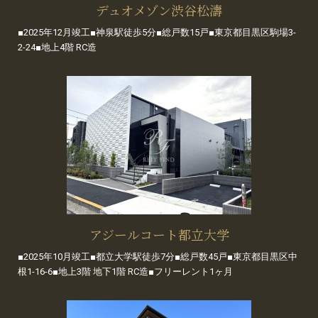
デュオメゾン渋谷松濤
■2025年12月竣工■神泉駅徒歩5分■総戸数15戸■東京都目黒区駒場3-
2-24■地上4階 RC造
アジールコート都立大学
■2025年10月竣工■都立大学駅徒歩7分■総戸数45戸■東京都目黒区中
根1-16-6■地上3階 地下1階 RC造■フリーレント1ヶ月