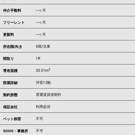
---ヶ月
仲介手数料
---ヶ月
フリーレント
---ヶ月
更新料
6階/北東
所在階/向き
1R
間取り
2
35.01m
専有面積
洋室12帖
部屋詳細
普通賃貸借契約
契約形態
利用必須
保証会社
不可
ペット飼育
不可
SOHO・事務所