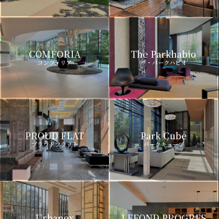
COMFORIA
The Parkhabio
コンフォリア
ザ・パークハビオ
PROUD FLAT
Park Cube
プラウドフラット
パークキューブ
Urbanex
LEFOND PROGRES