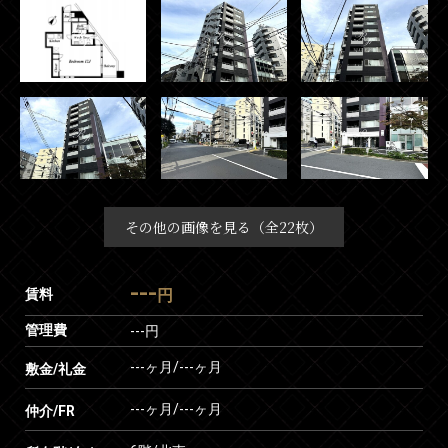
その他の画像を見る（全22枚）
---
賃料
円
管理費
---円
---ヶ月
/
---ヶ月
敷金/礼金
---ヶ月
/
---ヶ月
仲介/FR