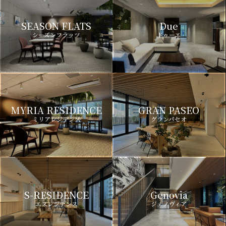
SEASON FLATS
Due
シーズンフラッツ
ドゥーエ
MYRIA RESIDENCE
GRAN PASEO
ミリアレジデンス
グランパセオ
S-RESIDENCE
Genovia
エスレジデンス
ジェノヴィア