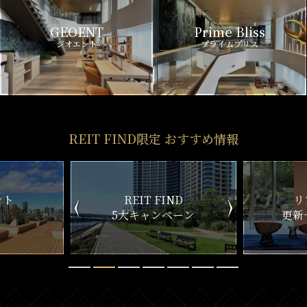
GEOENT
Prime Bliss
ジオエント
プライムブリス
REIT FIND限定 おすすめ情報
T FIND
リアルタイム
ャンペーン
更新一覧チェック