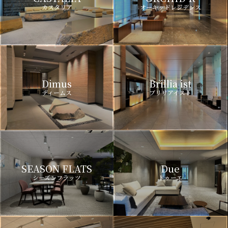
カスタリア
オーキッドレジデンス
Dimus
Brillia ist
ディームス
ブリリアイスト
SEASON FLATS
Due
シーズンフラッツ
ドゥーエ