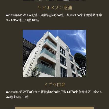
リビオメゾン芝浦
■2025年6月竣工■芝浦ふ頭駅徒歩4分■総戸数102戸■東京都港区海岸
3-21-35■地上14階 RC造
イプセ白金
■2025年7月竣工■白金台駅徒歩6分■総戸数14戸■東京都港区白金2-6-
4■地上5階 RC造