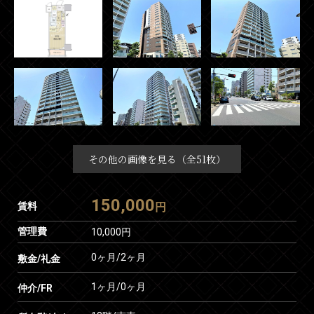
その他の画像を見る（全51枚）
150,000
賃料
円
管理費
10,000円
0ヶ月
/
2ヶ月
敷金/礼金
1ヶ月
/
0ヶ月
仲介/FR