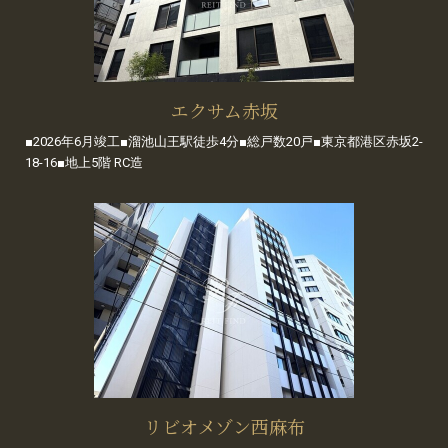
エクサム赤坂
■2026年6月竣工■溜池山王駅徒歩4分■総戸数20戸■東京都港区赤坂2-
18-16■地上5階 RC造
リビオメゾン西麻布