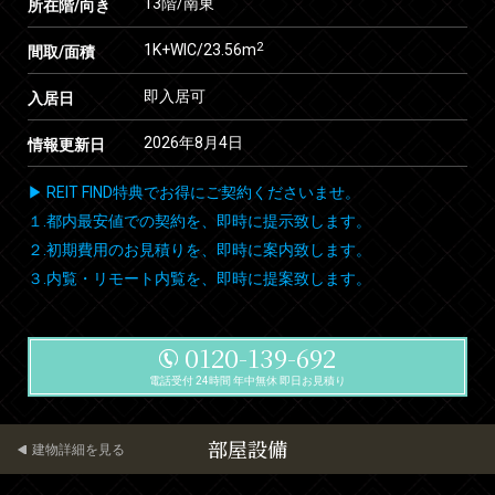
13階/南東
所在階/向き
2
1K+WIC/23.56m
間取/面積
即入居可
入居日
2026年8月4日
情報更新日
▶ REIT FIND特典でお得にご契約くださいませ。
１.都内最安値での契約を、即時に提示致します。
２.初期費用のお見積りを、即時に案内致します。
３.内覧・リモート内覧を、即時に提案致します。
0120-139-692
電話受付 24時間 年中無休 即日お見積り
部屋設備
建物詳細を見る