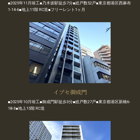
■2025年11月竣工■乃木坂駅徒歩7分■総戸数52戸■東京都港区西麻布
1-14-6■地上11階 RC造■フリーレント1ヶ月
イプセ御成門
■2025年10月竣工■御成門駅徒歩3分■総戸数27戸■東京都港区新橋6-
18-3■地上15階 RC造