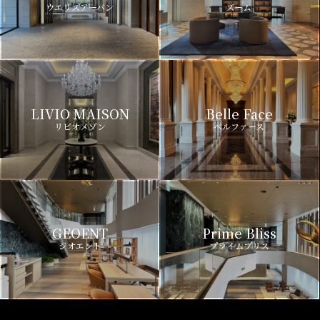
ウエリスアーバン
ズーム
LIVIO MAISON
Belle Face
リビオメゾン
ベルファース
GEOENT
Prime Bliss
ジオエント
プライムブリス