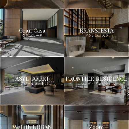
Gran Casa
BRANSIESTA
グランカーサ
ブランシエスタ
ASYL COURT
FRONTIER RESIDENCE
アジールコート
フロンティアレジデンス
Wellith URBAN
Zoom