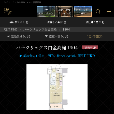
パークリュクス白金高輪 1304 の賃貸情報
5大
週間／閲覧
フリーレント
キャンペーン
ランキング
検索
0
0
0
検討中リスト
保存した条件
最近見た物件
REIT FIND
パークリュクス白金高輪
1304
建物詳細を見る
空室一覧を見る
1名／閲覧済
パークリュクス白金高輪 1304
還元率UP
▶ 契約金のお得さ圧倒的。比べてみれば、REIT FIND