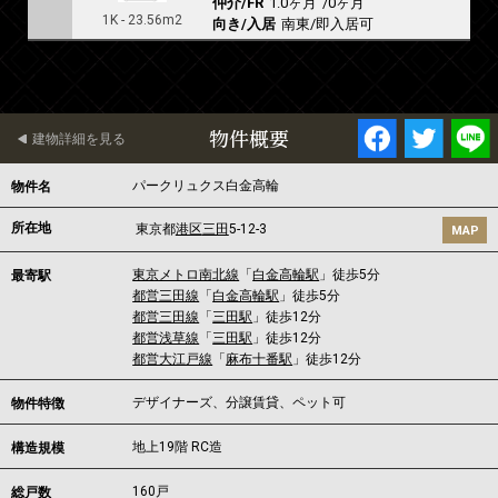
仲介/FR
1.0ヶ月
/
0ヶ月
1K - 23.56m2
向き/入居
南東/即入居可
物件概要
建物詳細を見る
パークリュクス白金高輪
物件名
所在地
東京都
港区
三田
5-12-3
MAP
東京メトロ南北線
「
白金高輪駅
」徒歩5分
最寄駅
都営三田線
「
白金高輪駅
」徒歩5分
都営三田線
「
三田駅
」徒歩12分
都営浅草線
「
三田駅
」徒歩12分
都営大江戸線
「
麻布十番駅
」徒歩12分
デザイナーズ、分譲賃貸、ペット可
物件特徴
地上19階 RC造
構造規模
160戸
総戸数