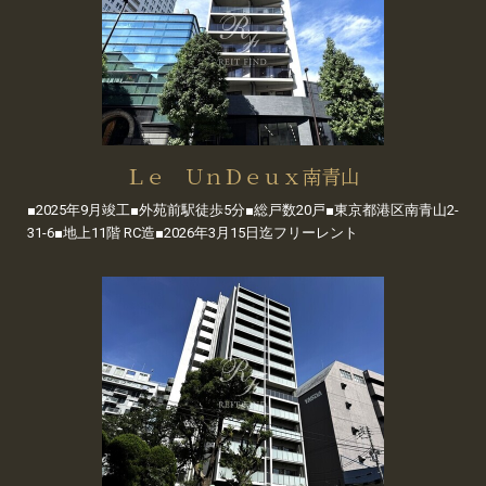
Ｌｅ ＵｎＤｅｕｘ南青山
■2025年9月竣工■外苑前駅徒歩5分■総戸数20戸■東京都港区南青山2-
31-6■地上11階 RC造■2026年3月15日迄フリーレント