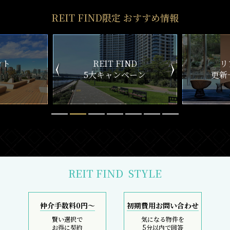
REIT FIND限定 おすすめ情報
ND
リアルタイム
新
ペーン
更新一覧チェック
REIT FIND
STYLE
仲介手数料0円～
初期費用お問い合わせ
賢い選択で
気になる物件を
お得に契約
5分以内で回答