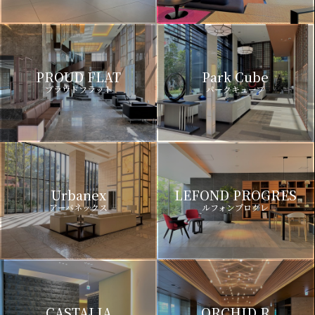
PROUD FLAT
Park Cube
プラウドフラット
パークキューブ
Urbanex
LEFOND PROGRES
アーバネックス
ルフォンプログレ
CASTALIA
ORCHID R