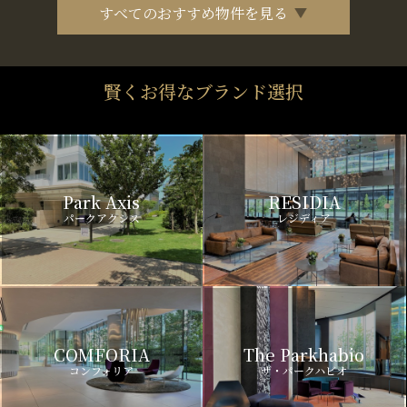
すべてのおすすめ物件を見る
賢くお得なブランド選択
Park Axis
RESIDIA
パークアクシス
レジディア
COMFORIA
The Parkhabio
コンフォリア
ザ・パークハビオ