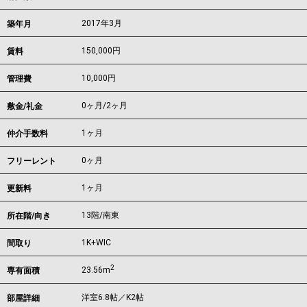
2017年3月
築年月
150,000
円
賃料
10,000円
管理費
0ヶ月
/
2ヶ月
敷金/礼金
1ヶ月
仲介手数料
0ヶ月
フリーレント
1ヶ月
更新料
13階/南東
所在階/向き
1K+WIC
間取り
2
23.56m
専有面積
洋室6.8帖／K2帖
部屋詳細