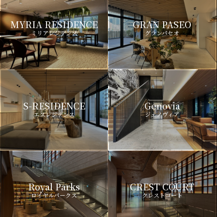
MYRIA RESIDENCE
GRAN PASEO
ミリアレジデンス
グランパセオ
S-RESIDENCE
Genovia
エスレジデンス
ジェノヴィア
Royal Parks
CREST COURT
ロイヤルパークス
クレストコート