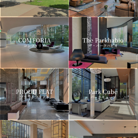
COMFORIA
The Parkhabio
コンフォリア
ザ・パークハビオ
PROUD FLAT
Park Cube
プラウドフラット
パークキューブ