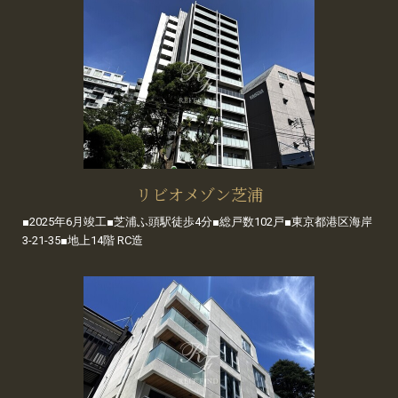
リビオメゾン芝浦
■2025年6月竣工■芝浦ふ頭駅徒歩4分■総戸数102戸■東京都港区海岸
3-21-35■地上14階 RC造