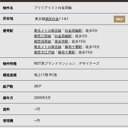
ブリリアイスト白金高輪
物件名
所在地
東京都
港区
白金
1-14-1
MAP
東京メトロ南北線
「
白金高輪駅
」徒歩2分
最寄駅
都営三田線
「
白金高輪駅
」徒歩2分
都営浅草線
「
泉岳寺駅
」徒歩15分
東京メトロ南北線
「
麻布十番駅
」徒歩15分
都営大江戸線
「
麻布十番駅
」徒歩15分
REIT系ブランドマンション、デザイナーズ
物件特徴
地上11階 RC造
構造規模
38戸
総戸数
2005年3月
築年月
---
円
賃料
---円
管理費