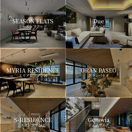
SEASON FLATS
Due
シーズンフラッツ
ドゥーエ
MYRIA RESIDENCE
GRAN PASEO
ミリアレジデンス
グランパセオ
S-RESIDENCE
Genovia
エスレジデンス
ジェノヴィア