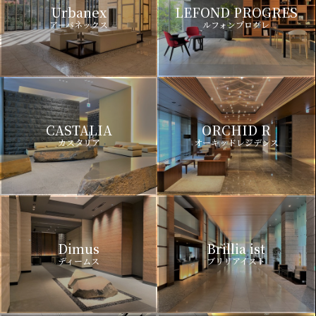
Urbanex
LEFOND PROGRES
アーバネックス
ルフォンプログレ
CASTALIA
ORCHID R
カスタリア
オーキッドレジデンス
Dimus
Brillia ist
ディームス
ブリリアイスト