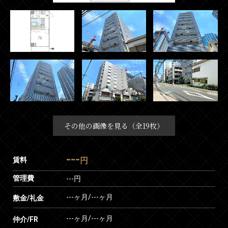
その他の画像を見る（全19枚）
---
賃料
円
管理費
---円
---ヶ月
/
---ヶ月
敷金/礼金
---ヶ月
/
---ヶ月
仲介/FR