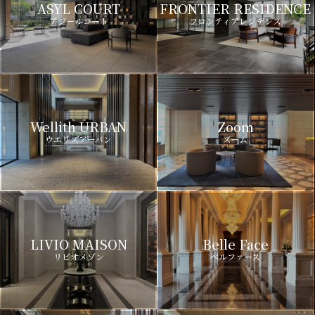
ASYL COURT
FRONTIER RESIDENCE
アジールコート
フロンティアレジデンス
Wellith URBAN
Zoom
ウエリスアーバン
ズーム
LIVIO MAISON
Belle Face
リビオメゾン
ベルファース