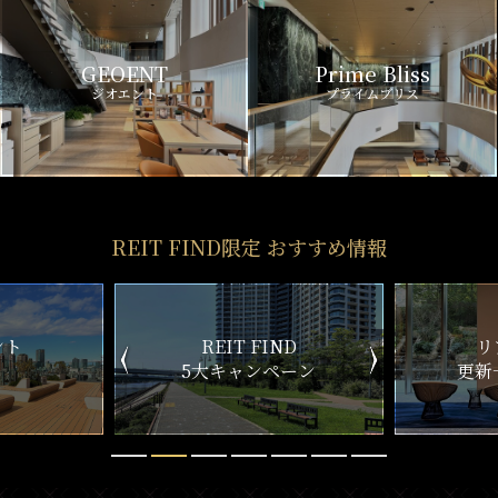
GEOENT
Prime Bliss
ジオエント
プライムブリス
REIT FIND限定 おすすめ情報
IND
リアルタイム
ンペーン
更新一覧チェック