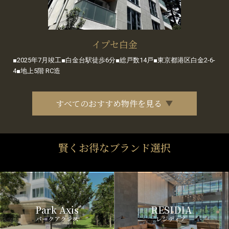
イプセ白金
■2025年7月竣工■白金台駅徒歩6分■総戸数14戸■東京都港区白金2-6-
4■地上5階 RC造
すべてのおすすめ物件を見る
賢くお得なブランド選択
Park Axis
RESIDIA
パークアクシス
レジディア