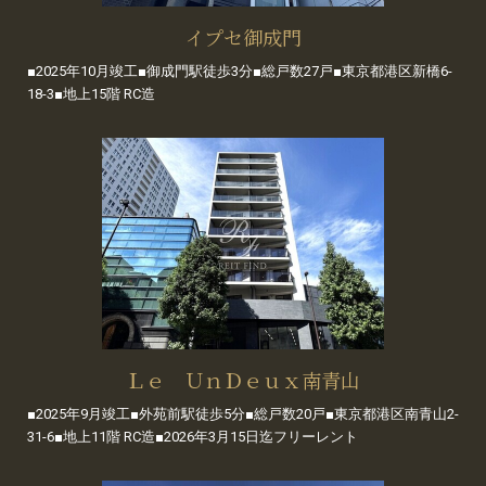
イプセ御成門
■2025年10月竣工■御成門駅徒歩3分■総戸数27戸■東京都港区新橋6-
18-3■地上15階 RC造
Ｌｅ ＵｎＤｅｕｘ南青山
■2025年9月竣工■外苑前駅徒歩5分■総戸数20戸■東京都港区南青山2-
31-6■地上11階 RC造■2026年3月15日迄フリーレント