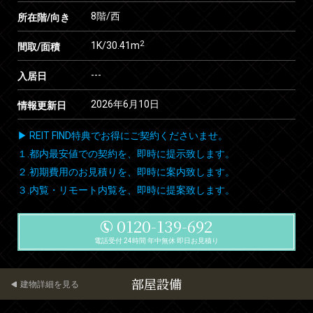
8階/西
所在階/向き
2
1K/30.41m
間取/面積
---
入居日
2026年6月10日
情報更新日
▶ REIT FIND特典でお得にご契約くださいませ。
１.都内最安値での契約を、即時に提示致します。
２.初期費用のお見積りを、即時に案内致します。
３.内覧・リモート内覧を、即時に提案致します。
0120-139-692
電話受付 24時間 年中無休 即日お見積り
部屋設備
建物詳細を見る