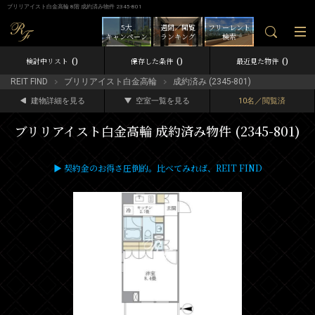
ブリリアイスト白金高輪 8階 成約済み物件 2345-801
5大
週間／閲覧
フリーレント
キャンペーン
ランキング
検索
0
0
0
検討中リスト
保存した条件
最近見た物件
REIT FIND
ブリリアイスト白金高輪
成約済み (2345-801)
建物詳細を見る
空室一覧を見る
10名／閲覧済
ブリリアイスト白金高輪 成約済み物件 (2345-801)
▶ 契約金のお得さ圧倒的。比べてみれば、REIT FIND