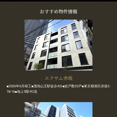
おすすめ物件情報
エクサム赤坂
■2026年6月竣工■溜池山王駅徒歩4分■総戸数20戸■東京都港区赤坂2-
18-16■地上5階 RC造