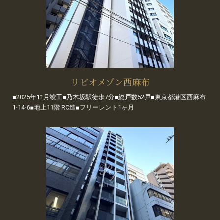
リビオメゾン西麻布
■2025年11月竣工■乃木坂駅徒歩7分■総戸数52戸■東京都港区西麻布
1-14-6■地上11階 RC造■フリーレント1ヶ月