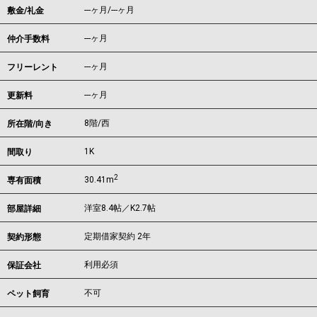
---ヶ月
/
---ヶ月
敷金/礼金
---ヶ月
仲介手数料
---ヶ月
フリーレント
---ヶ月
更新料
8階/西
所在階/向き
1K
間取り
2
30.41m
専有面積
洋室8.4帖／K2.7帖
部屋詳細
定期借家契約 2年
契約形態
利用必須
保証会社
不可
ペット飼育