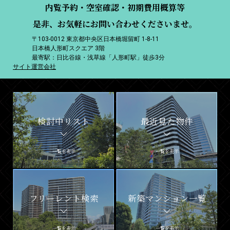
内覧予約・空室確認・初期費用概算等
是非、お気軽にお問い合わせくださいませ。
〒103-0012 東京都中央区日本橋堀留町 1-8-11
日本橋人形町スクエア 3階
最寄駅：日比谷線・浅草線「人形町駅」徒歩3分
サイト運営会社
検討中リスト
最近見た物件
一覧を表示
一覧を表示
フリーレント検索
新築マンション一覧
一覧を表示
一覧を表示