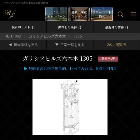
ガリシアヒルズ六本木 1305 の賃貸情報
5大
週間／閲覧
フリーレント
キャンペーン
ランキング
検索
0
0
0
検討中リスト
保存した条件
最近見た物件
REIT FIND
ガリシアヒルズ六本木
1305
建物詳細を見る
空室一覧を見る
2名／閲覧済
ガリシアヒルズ六本木 1305
還元率UP
▶ 契約金のお得さ圧倒的。比べてみれば、REIT FIND