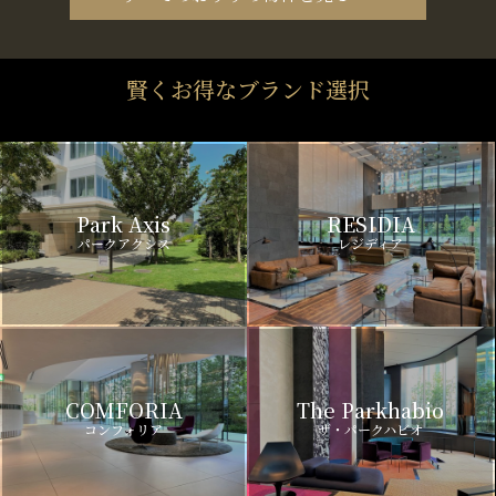
賢くお得なブランド選択
Park Axis
RESIDIA
パークアクシス
レジディア
COMFORIA
The Parkhabio
コンフォリア
ザ・パークハビオ