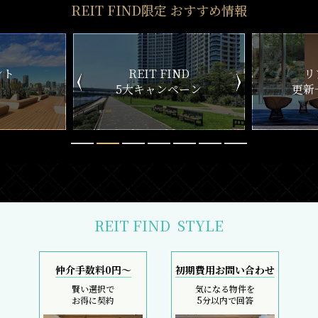
REIT FIND限定 おすすめ情報
ND
リアルタイム
新
ペーン
更新一覧チェック
REIT FIND
STYLE
仲介手数料0円～
初期費用お問い合わせ
賢い選択で
気になる物件を
お得に契約
5分以内で回答