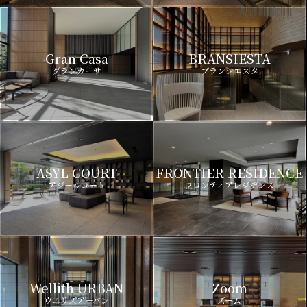
Gran Casa
BRANSIESTA
グランカーサ
ブランシエスタ
ASYL COURT
FRONTIER RESIDENCE
アジールコート
フロンティアレジデンス
Wellith URBAN
Zoom
ウエリスアーバン
ズーム