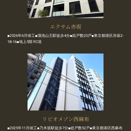
エクサム赤坂
■2026年6月竣工■溜池山王駅徒歩4分■総戸数20戸■東京都港区赤坂2-
18-16■地上5階 RC造
リビオメゾン西麻布
■2025年11月竣工■乃木坂駅徒歩7分■総戸数52戸■東京都港区西麻布