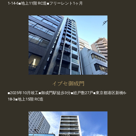
1-14-6■地上11階 RC造■フリーレント1ヶ月
イプセ御成門
■2025年10月竣工■御成門駅徒歩3分■総戸数27戸■東京都港区新橋6-
18-3■地上15階 RC造