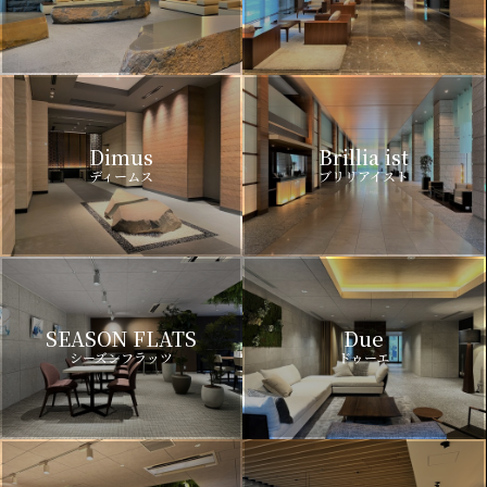
Dimus
Brillia ist
ディームス
ブリリアイスト
SEASON FLATS
Due
シーズンフラッツ
ドゥーエ