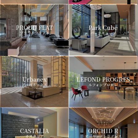
PROUD FLAT
Park Cube
プラウドフラット
パークキューブ
Urbanex
LEFOND PROGRES
アーバネックス
ルフォンプログレ
CASTALIA
ORCHID R
カスタリア
オーキッドレジデンス