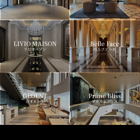
LIVIO MAISON
Belle Face
リビオメゾン
ベルファース
GEOENT
Prime Bliss
ジオエント
プライムブリス