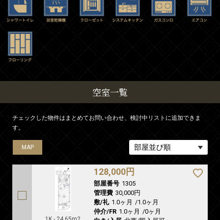
空室一覧
チェックした物件はまとめてお問い合わせ、検討中リストに追加できま
す。
MAP
128,000円
部屋番号
1305
管理費
30,000円
敷/礼
1.0ヶ月
/
1.0ヶ月
仲介/FR
1.0ヶ月
/
0ヶ月
1K - 24.65m2