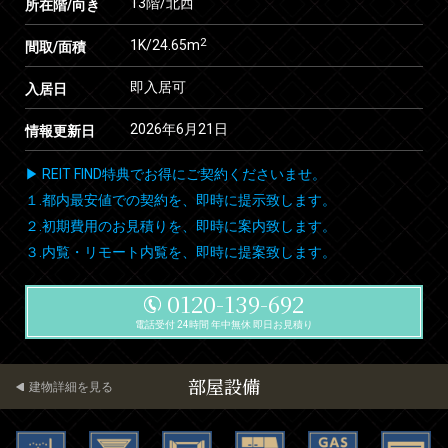
13階/北西
所在階/向き
2
1K/24.65m
間取/面積
即入居可
入居日
2026年6月21日
情報更新日
▶ REIT FIND特典でお得にご契約くださいませ。
１.都内最安値での契約を、即時に提示致します。
２.初期費用のお見積りを、即時に案内致します。
３.内覧・リモート内覧を、即時に提案致します。
0120-139-692
電話受付 24時間 年中無休 即日お見積り
部屋設備
建物詳細を見る