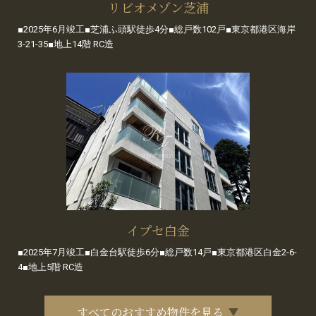
リビオメゾン芝浦
■2025年6月竣工■芝浦ふ頭駅徒歩4分■総戸数102戸■東京都港区海岸
3-21-35■地上14階 RC造
イプセ白金
■2025年7月竣工■白金台駅徒歩6分■総戸数14戸■東京都港区白金2-6-
4■地上5階 RC造
すべてのおすすめ物件を見る