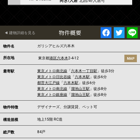
向き/入居
北西/即入居可
物件概要
建物詳細を見る
ガリシアヒルズ六本木
物件名
所在地
東京都
港区
六本木
2-4-12
MAP
東京メトロ南北線
「
六本木一丁目駅
」徒歩3分
最寄駅
東京メトロ日比谷線
「
六本木駅
」徒歩6分
都営大江戸線
「
六本木駅
」徒歩6分
東京メトロ南北線
「
溜池山王駅
」徒歩8分
東京メトロ銀座線
「
溜池山王駅
」徒歩8分
デザイナーズ、分譲賃貸、ペット可
物件特徴
地上15階 RC造
構造規模
84戸
総戸数