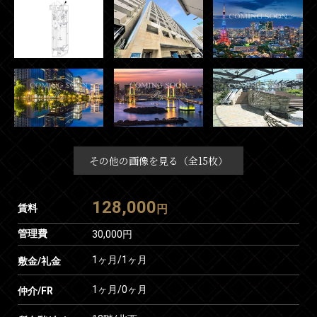
その他の画像を見る（全15枚）
128,000
賃料
円
管理費
30,000円
1ヶ月
/
1ヶ月
敷金/礼金
1ヶ月
/
0ヶ月
仲介/FR