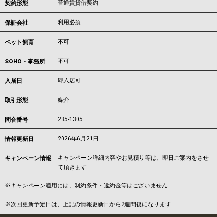
普通賃貸借契約
契約形態
利用必須
保証会社
不可
ペット飼育
不可
SOHO・事務所
即入居可
入居日
媒介
取引形態
235-1305
問合番号
2026年6月21日
情報更新日
キャンペーン詳細内容やお見積り等は、即日ご案内をさせ
キャンペーン情報
て頂きます
※キャンペーン適用には、制約条件・違約金等はございません
※次回更新予定日は、上記の情報更新日から2週間後になります