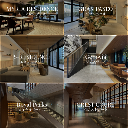
MYRIA RESIDENCE
GRAN PASEO
ミリアレジデンス
グランパセオ
S-RESIDENCE
Genovia
エスレジデンス
ジェノヴィア
Royal Parks
CREST COURT
ロイヤルパークス
クレストコート