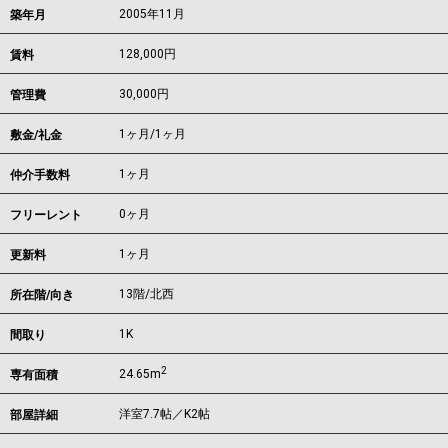
2005年11月
築年月
128,000
円
賃料
30,000円
管理費
1ヶ月
/
1ヶ月
敷金/礼金
1ヶ月
仲介手数料
0ヶ月
フリーレント
1ヶ月
更新料
13階/北西
所在階/向き
1K
間取り
2
24.65m
専有面積
洋室7.7帖／K2帖
部屋詳細