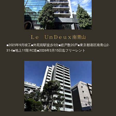
Ｌｅ ＵｎＤｅｕｘ南青山
■2025年9月竣工■外苑前駅徒歩5分■総戸数20戸■東京都港区南青山2-
31-6■地上11階 RC造■2026年3月15日迄フリーレント