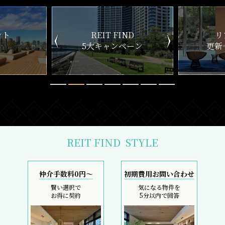
ND
リアルタイム
新
ペーン
更新一覧チェック
REIT FIND
STYLE
仲介手数料0円～
初期費用お問い合わせ
賢い選択で
気になる物件を
お得に契約
5分以内で回答