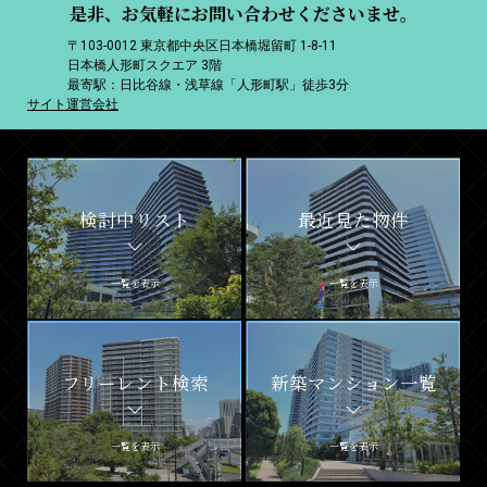
是非、お気軽にお問い合わせくださいませ。
〒103-0012 東京都中央区日本橋堀留町 1-8-11
日本橋人形町スクエア 3階
最寄駅：日比谷線・浅草線「人形町駅」徒歩3分
サイト運営会社
検討中リスト
最近見た物件
一覧を表示
一覧を表示
フリーレント検索
新築マンション一覧
一覧を表示
一覧を表示