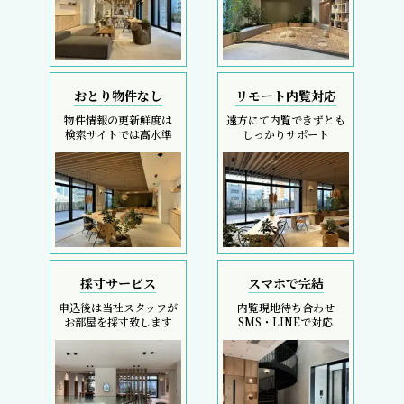
おとり物件なし
リモート内覧対応
物件情報の更新鮮度は
遠方にて内覧できずとも
検索サイトでは高水準
しっかりサポート
採寸サービス
スマホで完結
申込後は当社スタッフが
内覧現地待ち合わせ
お部屋を採寸致します
SMS・LINEで対応