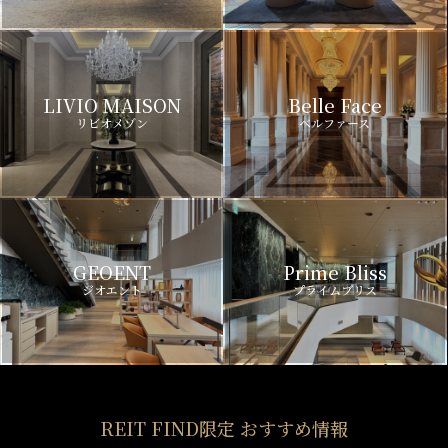
LIVIO MAISON
Belle Face
リビオメゾン
ベルファース
GEOENT
Prime Bliss
ジオエント
プライムブリス
REIT FIND限定 おすすめ情報