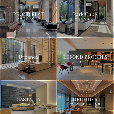
PROUD FLAT
Park Cube
プラウドフラット
パークキューブ
Urbanex
LEFOND PROGRES
アーバネックス
ルフォンプログレ
CASTALIA
ORCHID R
カスタリア
オーキッドレジデンス