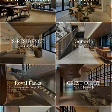
ミリアレジデンス
グランパセオ
S-RESIDENCE
Genovia
エスレジデンス
ジェノヴィア
Royal Parks
CREST COURT
ロイヤルパークス
クレストコート