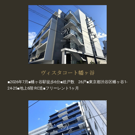
ヴィスタコート幡ヶ谷
■2026年7月■幡ヶ谷駅徒歩6分■総戸数 26戸■東京都渋谷区幡ヶ谷1-
24-25■地上6階 RC造■フリーレント1ヶ月