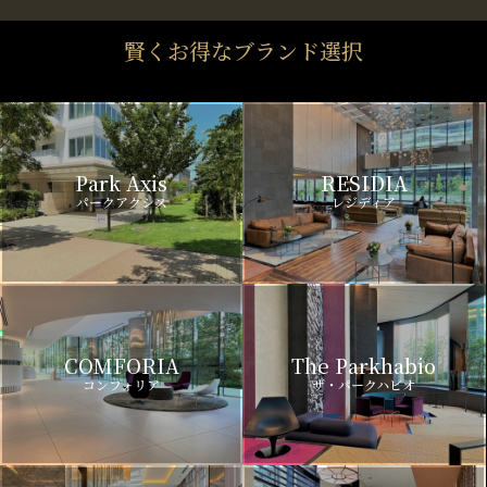
賢くお得なブランド選択
Park Axis
RESIDIA
パークアクシス
レジディア
COMFORIA
The Parkhabio
コンフォリア
ザ・パークハビオ