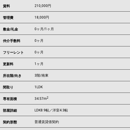
210,000
円
賃料
18,000円
管理費
0ヶ月
/
1ヶ月
敷金/礼金
0ヶ月
仲介手数料
0ヶ月
フリーレント
1ヶ月
更新料
3階/南東
所在階/向き
1LDK
間取り
2
34.57m
専有面積
LDK8.9帖／洋室4.3帖
部屋詳細
普通賃貸借契約
契約形態