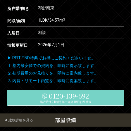
3階/南東
所在階/向き
2
1LDK/34.57m
間取/面積
相談
入居日
2026年7月1日
情報更新日
▶ REIT FIND特典でお得にご契約くださいませ。
１.都内最安値での契約を、即時に提示致します。
２.初期費用のお見積りを、即時に案内致します。
３.内覧・リモート内覧を、即時に提案致します。
0120-139-692
電話受付 24時間 年中無休 即日お見積り
部屋設備
建物詳細を見る