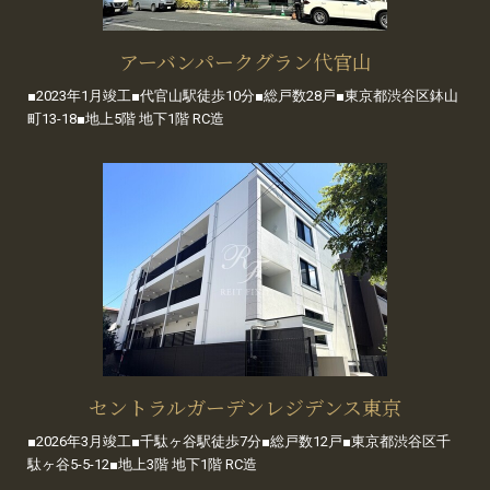
アーバンパークグラン代官山
■2023年1月竣工■代官山駅徒歩10分■総戸数28戸■東京都渋谷区鉢山
町13-18■地上5階 地下1階 RC造
セントラルガーデンレジデンス東京
■2026年3月竣工■千駄ヶ谷駅徒歩7分■総戸数12戸■東京都渋谷区千
駄ヶ谷5-5-12■地上3階 地下1階 RC造