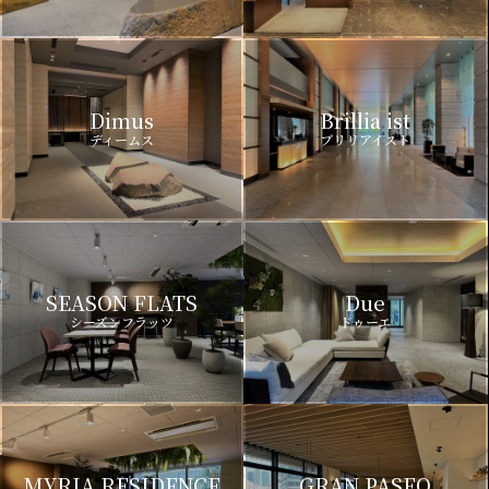
Dimus
Brillia ist
ディームス
ブリリアイスト
SEASON FLATS
Due
シーズンフラッツ
ドゥーエ
MYRIA RESIDENCE
GRAN PASEO