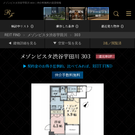
メゾンビスタ渋谷宇田川 303｜仲介料無料の賃貸情報
5大
週間／閲覧
フリーレント
キャンペーン
ランキング
検索
0
0
0
検討中リスト
保存した条件
最近見た物件
REIT FIND
メゾンビスタ渋谷宇田川
303
建物詳細を見る
空室一覧を見る
2名／閲覧済
メゾンビスタ渋谷宇田川 303
還元率UP
▶ 契約金のお得さ圧倒的。比べてみれば、REIT FIND
仲介手数料無料