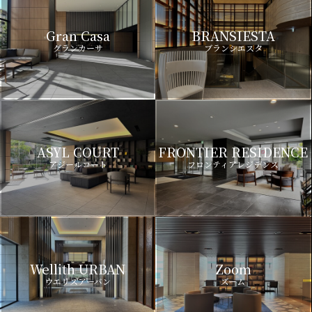
Gran Casa
BRANSIESTA
グランカーサ
ブランシエスタ
ASYL COURT
FRONTIER RESIDENCE
アジールコート
フロンティアレジデンス
Wellith URBAN
Zoom
ウエリスアーバン
ズーム