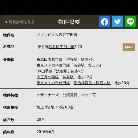
物件概要
建物詳細を見る
メゾンビスタ渋谷宇田川
物件名
所在地
東京都
渋谷区
宇田川町
6-20
MAP
東急田園都市線
「
渋谷駅
」徒歩7分
最寄駅
東京メトロ半蔵門線
「
渋谷駅
」徒歩7分
JR山手線
「
渋谷駅
」徒歩9分
京王井の頭線
「
神泉駅
」徒歩12分
東京メトロ千代田線
「
明治神宮前（原宿）駅
」徒歩13分
デザイナーズ、分譲賃貸、ペット可
物件特徴
地上7階 地下1階 RC造
構造規模
28戸
総戸数
2016年6月
築年月