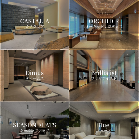
CASTALIA
ORCHID R
カスタリア
オーキッドレジデンス
Dimus
Brillia ist
ディームス
ブリリアイスト
SEASON FLATS
Due
シーズンフラッツ
ドゥーエ