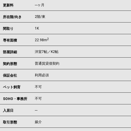
---ヶ月
更新料
2階/東
所在階/向き
1K
間取り
2
22.98m
専有面積
洋室7帖／K2帖
部屋詳細
普通賃貸借契約
契約形態
利用必須
保証会社
不可
ペット飼育
不可
SOHO・事務所
---
入居日
媒介
取引形態