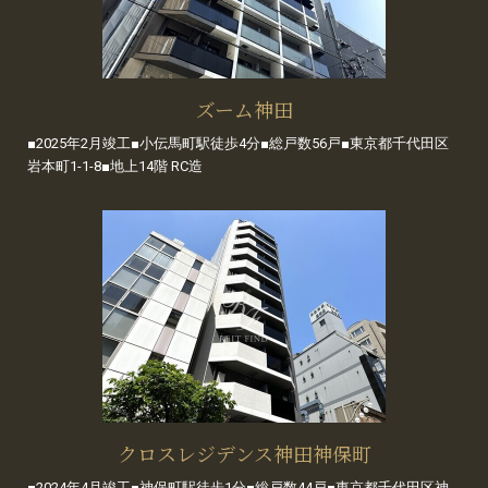
ズーム神田
■2025年2月竣工■小伝馬町駅徒歩4分■総戸数56戸■東京都千代田区
岩本町1-1-8■地上14階 RC造
クロスレジデンス神田神保町
■2024年4月竣工■神保町駅徒歩1分■総戸数44戸■東京都千代田区神