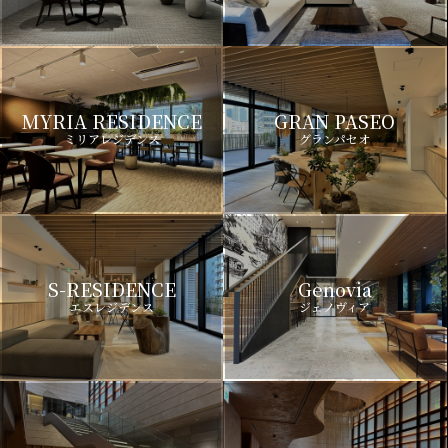
MYRIA RESIDENCE
GRAN PASEO
ミリアレジデンス
グランパセオ
S-RESIDENCE
Genovia
エスレジデンス
ジェノヴィア