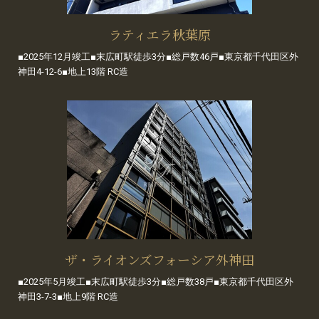
ラティエラ秋葉原
■2025年12月竣工■末広町駅徒歩3分■総戸数46戸■東京都千代田区外
神田4-12-6■地上13階 RC造
ザ・ライオンズフォーシア外神田
■2025年5月竣工■末広町駅徒歩3分■総戸数38戸■東京都千代田区外
神田3-7-3■地上9階 RC造