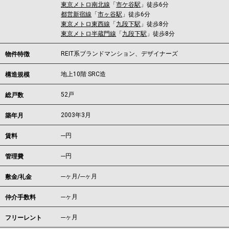
東京メトロ南北線
「
市ケ谷駅
」徒歩6分
都営新宿線
「
市ヶ谷駅
」徒歩6分
東京メトロ東西線
「
九段下駅
」徒歩8分
東京メトロ半蔵門線
「
九段下駅
」徒歩8分
REIT系ブランドマンション、デザイナーズ
物件特徴
地上10階 SRC造
構造規模
52戸
総戸数
2003年3月
築年月
---
円
賃料
---円
管理費
---ヶ月
/
---ヶ月
敷金/礼金
---ヶ月
仲介手数料
---ヶ月
フリーレント