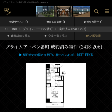
プライムアーバン番町 2階 成約済み物件 2418-206
5大
週間／閲覧
フリーレント
キャンペーン
ランキング
検索
0
0
0
検討中リスト
保存した条件
最近見た物件
REIT FIND
プライムアーバン番町
成約済み (2418-206)
建物詳細を見る
空室一覧を見る
3名／閲覧済
プライムアーバン番町 成約済み物件 (2418-206)
▶ 契約金のお得さ圧倒的。比べてみれば、REIT FIND