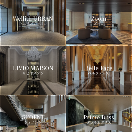
Wellith URBAN
Zoom
ウエリスアーバン
ズーム
LIVIO MAISON
Belle Face
リビオメゾン
ベルファース
GEOENT
Prime Bliss
ジオエント
プライムブリス