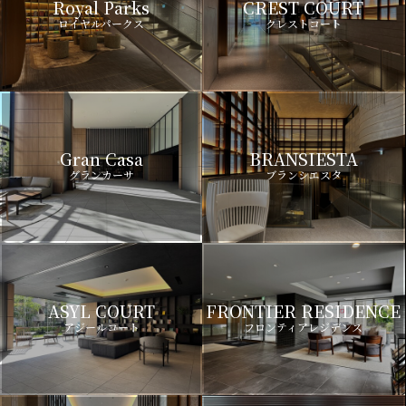
Royal Parks
CREST COURT
ロイヤルパークス
クレストコート
Gran Casa
BRANSIESTA
グランカーサ
ブランシエスタ
ASYL COURT
FRONTIER RESIDENCE
アジールコート
フロンティアレジデンス