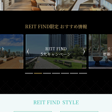
REIT FIND限定 おすすめ情報
ND
リアルタイム
新
ペーン
更新一覧チェック
REIT FIND
STYLE