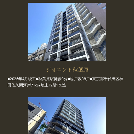
ジオエント秋葉原
■2025年4月竣工■秋葉原駅徒歩3分■総戸数38戸■東京都千代田区神
田佐久間河岸71-2■地上12階 RC造