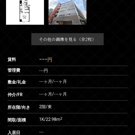
その他の画像を見る（全2枚）
---
賃料
円
管理費
---円
---ヶ月
/
---ヶ月
敷金/礼金
---ヶ月
/
---ヶ月
仲介/FR
2階/東
所在階/向き
2
1K/22.98m
間取/面積
---
入居日