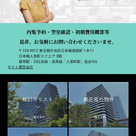
内覧予約・空室確認・初期費用概算等
是非、お気軽にお問い合わせくださいませ。
〒103-0012 東京都中央区日本橋堀留町 1-8-11
日本橋人形町スクエア 3階
最寄駅：日比谷線・浅草線「人形町駅」徒歩3分
サイト運営会社
検討中リスト
最近見た物件
一覧を表示
一覧を表示