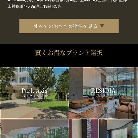
田神保町1-5-8■地上13階 RC造
すべてのおすすめ物件を見る
賢くお得なブランド選択
Park Axis
RESIDIA
パークアクシス
レジディア