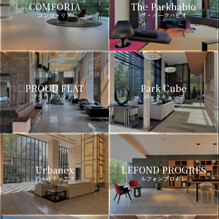
COMFORIA
The Parkhabio
コンフォリア
ザ・パークハビオ
PROUD FLAT
Park Cube
プラウドフラット
パークキューブ
Urbanex
LEFOND PROGRES
アーバネックス
ルフォンプログレ