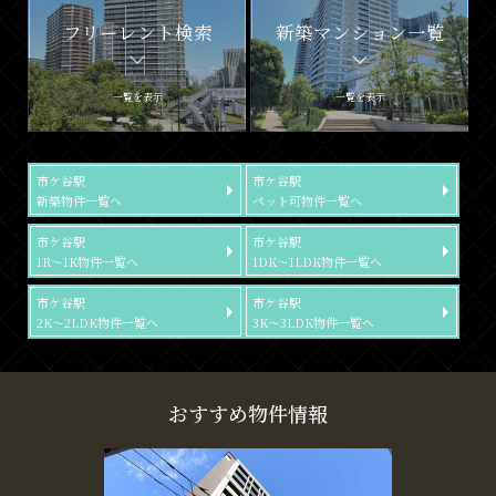
フリーレント検索
新築マンション一覧
一覧を表示
一覧を表示
市ケ谷駅
市ケ谷駅
新築物件一覧へ
ペット可物件一覧へ
市ケ谷駅
市ケ谷駅
1R～1K物件一覧へ
1DK～1LDK物件一覧へ
市ケ谷駅
市ケ谷駅
2K～2LDK物件一覧へ
3K～3LDK物件一覧へ
おすすめ物件情報