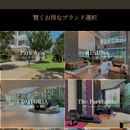
賢くお得なブランド選択
Park Axis
RESIDIA
パークアクシス
レジディア
COMFORIA
The Parkhabio
コンフォリア
ザ・パークハビオ