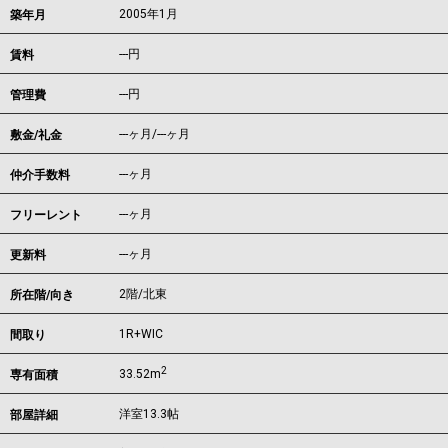
2005年1月
築年月
---
円
賃料
---円
管理費
---ヶ月
/
---ヶ月
敷金/礼金
---ヶ月
仲介手数料
---ヶ月
フリーレント
---ヶ月
更新料
2階/北東
所在階/向き
1R+WIC
間取り
2
33.52m
専有面積
洋室13.3帖
部屋詳細