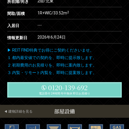
2階/北東
所在階/向き
2
1R+WIC/33.52m
間取/面積
---
入居日
2026年6月24日
情報更新日
▶ REIT FIND特典でお得にご契約くださいませ。
１.都内最安値での契約を、即時に提示致します。
２.初期費用のお見積りを、即時に案内致します。
３.内覧・リモート内覧を、即時に提案致します。
0120-139-692
電話受付 24時間 年中無休 即日お見積り
部屋設備
建物詳細を見る