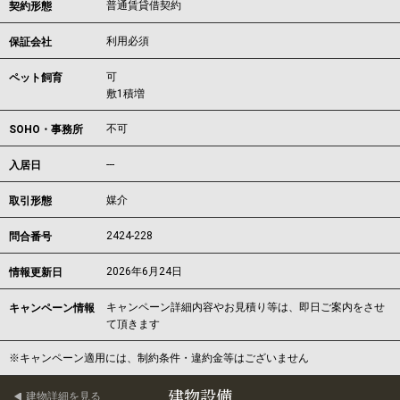
普通賃貸借契約
契約形態
利用必須
保証会社
可
ペット飼育
敷1積増
不可
SOHO・事務所
---
入居日
媒介
取引形態
2424-228
問合番号
2026年6月24日
情報更新日
キャンペーン詳細内容やお見積り等は、即日ご案内をさせ
キャンペーン情報
て頂きます
※キャンペーン適用には、制約条件・違約金等はございません
建物設備
建物詳細を見る