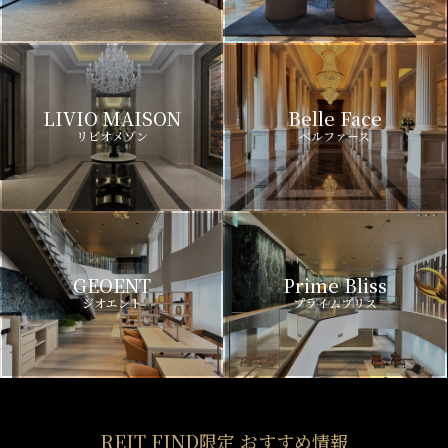
LIVIO MAISON
Belle Face
リビオメゾン
ベルファース
GEOENT
Prime Bliss
ジオエント
プライムブリス
REIT FIND限定 おすすめ情報