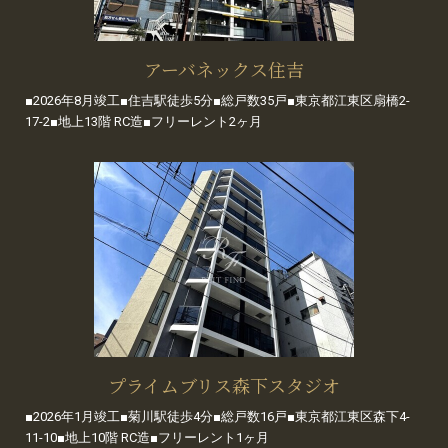
アーバネックス住吉
■2026年8月竣工■住吉駅徒歩5分■総戸数35戸■東京都江東区扇橋2-
17-2■地上13階 RC造■フリーレント2ヶ月
プライムブリス森下スタジオ
■2026年1月竣工■菊川駅徒歩4分■総戸数16戸■東京都江東区森下4-
11-10■地上10階 RC造■フリーレント1ヶ月