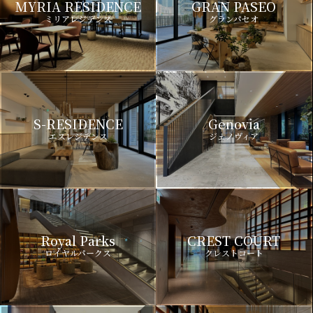
MYRIA RESIDENCE
GRAN PASEO
ミリアレジデンス
グランパセオ
S-RESIDENCE
Genovia
エスレジデンス
ジェノヴィア
Royal Parks
CREST COURT
ロイヤルパークス
クレストコート