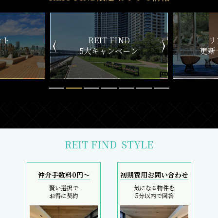
ND
リアルタイム
新
ペーン
更新一覧チェック
REIT FIND
STYLE
仲介手数料0円～
初期費用お問い合わせ
賢い選択で
気になる物件を
お得に契約
5分以内で回答