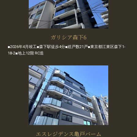
ガリシア森下6
■2026年4月竣工■森下駅徒歩4分■総戸数21戸■東京都江東区森下1-
18-2■地上12階 RC造
エスレジデンス亀戸バーム