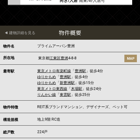
向き/入居
南東/即入居可
物件概要
建物詳細を見る
プライムアーバン豊洲
物件名
所在地
東京都
江東区
豊洲
4-8-8
MAP
東京メトロ有楽町線
「
豊洲駅
」徒歩4分
最寄駅
ゆりかもめ
「
豊洲駅
」徒歩4分
ゆりかもめ
「
新豊洲駅
」徒歩15分
東京メトロ東西線
「
木場駅
」徒歩24分
りんかい線
「
東雲駅
」徒歩25分
REIT系ブランドマンション、デザイナーズ、ペット可
物件特徴
地上9階 RC造
構造規模
224戸
総戸数