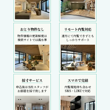
おとり物件なし
リモート内覧対応
物件情報の更新鮮度は
遠方にて内覧できずとも
検索サイトでは高水準
しっかりサポート
採寸サービス
スマホで完結
申込後は当社スタッフが
内覧現地待ち合わせ
お部屋を採寸致します
SMS・LINEで対応