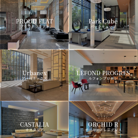
PROUD FLAT
Park Cube
プラウドフラット
パークキューブ
Urbanex
LEFOND PROGRES
アーバネックス
ルフォンプログレ
CASTALIA
ORCHID R
カスタリア
オーキッドレジデンス