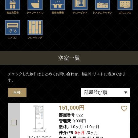
空室一覧
チェックした物件はまとめてお問い合わせ、検討中リストに追加できま
す。
MAP
151,000円
部屋番号
322
管理費
9,000円
敷/礼
1.0ヶ月
/
1.0ヶ月
仲介/FR
0ヶ月
/
0ヶ月
1R - 37.75m2