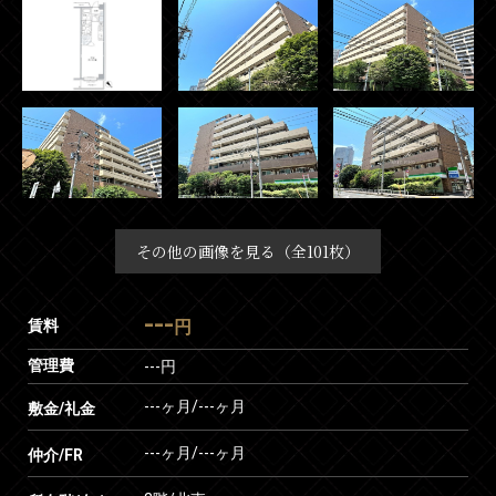
その他の画像を見る（全101枚）
---
賃料
円
管理費
---円
---ヶ月
/
---ヶ月
敷金/礼金
---ヶ月
/
---ヶ月
仲介/FR