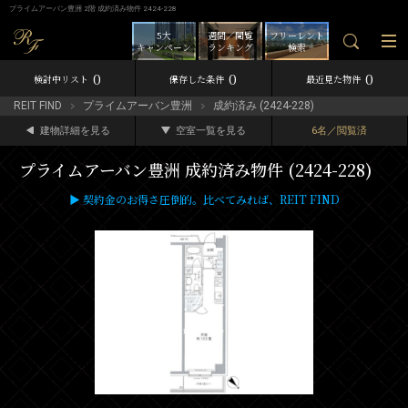
プライムアーバン豊洲 2階 成約済み物件 2424-228
5大
週間／閲覧
フリーレント
キャンペーン
ランキング
検索
0
0
0
検討中リスト
保存した条件
最近見た物件
REIT FIND
プライムアーバン豊洲
成約済み (2424-228)
建物詳細を見る
空室一覧を見る
6名／閲覧済
プライムアーバン豊洲 成約済み物件 (2424-228)
▶ 契約金のお得さ圧倒的。比べてみれば、REIT FIND