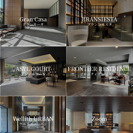
Gran Casa
BRANSIESTA
グランカーサ
ブランシエスタ
ASYL COURT
FRONTIER RESIDENCE
アジールコート
フロンティアレジデンス
Wellith URBAN
Zoom
ウエリスアーバン
ズーム