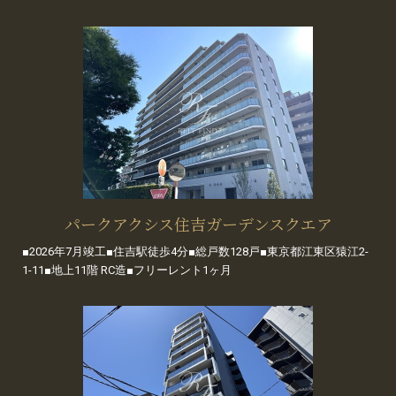
パークアクシス住吉ガーデンスクエア
■2026年7月竣工■住吉駅徒歩4分■総戸数128戸■東京都江東区猿江2-
1-11■地上11階 RC造■フリーレント1ヶ月