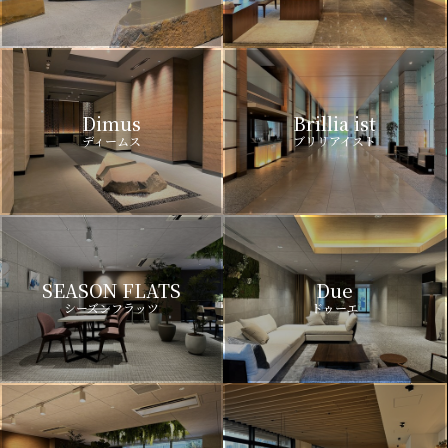
Dimus
Brillia ist
ディームス
ブリリアイスト
SEASON FLATS
Due
シーズンフラッツ
ドゥーエ