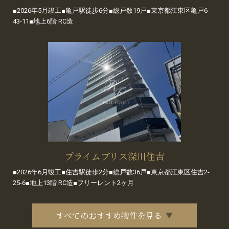
■2026年5月竣工■亀戸駅徒歩6分■総戸数19戸■東京都江東区亀戸6-
43-11■地上6階 RC造
プライムブリス深川住吉
■2026年6月竣工■住吉駅徒歩2分■総戸数36戸■東京都江東区住吉2-
25-6■地上13階 RC造■フリーレント2ヶ月
すべてのおすすめ物件を見る