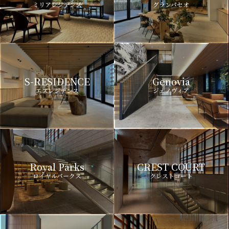
ミリアレジデンス
グランパセオ
S-RESIDENCE
Genovia
エスレジデンス
ジェノヴィア
Royal Parks
CREST COURT
ロイヤルパークス
クレストコート