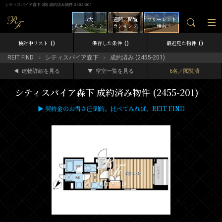
シティスパイア森下 2階 成約済み物件 2455-201
5大
週間／閲覧
フリーレント
キャンペーン
ランキング
検索
0
0
0
検討中リスト
保存した条件
最近見た物件
REIT FIND
シティスパイア森下
成約済み (2455-201)
建物詳細を見る
空室一覧を見る
6名／閲覧済
シティスパイア森下 成約済み物件 (2455-201)
▶ 契約金のお得さ圧倒的。比べてみれば、REIT FIND