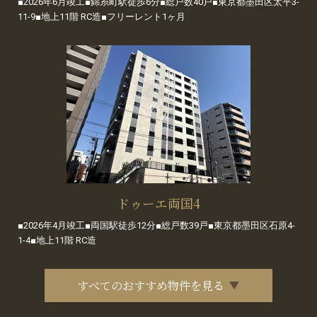
■2026年6月竣工■錦糸町駅徒歩6分■総戸数40戸■東京都墨田区太平3-
11-9■地上11階 RC造■フリーレント1ヶ月
ドゥーエ両国4
■2026年4月竣工■両国駅徒歩12分■総戸数39戸■東京都墨田区石原4-
1-4■地上11階 RC造
すべてのおすすめ物件を見る