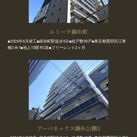
ルミーク錦糸町
■2026年6月竣工■錦糸町駅徒歩5分■総戸数93戸■東京都墨田区江東
橋2-8-7■地上15階 RC造■フリーレント2ヶ月
アーバネックス錦糸公園3