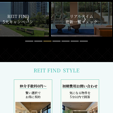
ND
リアルタイム
新
ペーン
更新一覧チェック
REIT FIND
STYLE
仲介手数料0円～
初期費用お問い合わせ
賢い選択で
気になる物件を
お得に契約
5分以内で回答