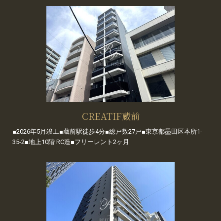
CREATIF蔵前
■2026年5月竣工■蔵前駅徒歩4分■総戸数27戸■東京都墨田区本所1-
35-2■地上10階 RC造■フリーレント2ヶ月