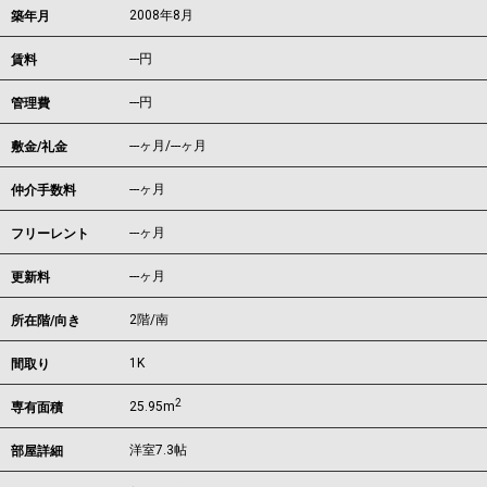
2008年8月
築年月
---
円
賃料
---円
管理費
---ヶ月
/
---ヶ月
敷金/礼金
---ヶ月
仲介手数料
---ヶ月
フリーレント
---ヶ月
更新料
2階/南
所在階/向き
1K
間取り
2
25.95m
専有面積
洋室7.3帖
部屋詳細