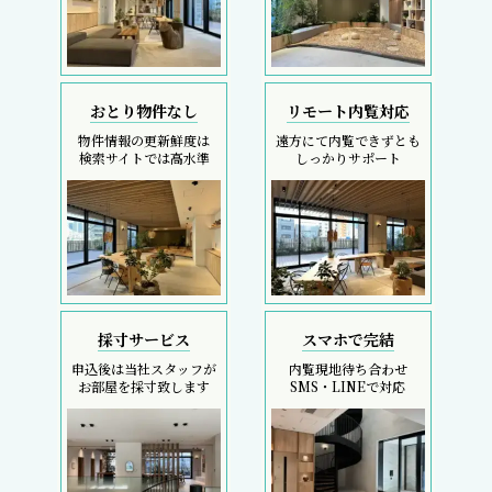
おとり物件なし
リモート内覧対応
物件情報の更新鮮度は
遠方にて内覧できずとも
検索サイトでは高水準
しっかりサポート
採寸サービス
スマホで完結
申込後は当社スタッフが
内覧現地待ち合わせ
お部屋を採寸致します
SMS・LINEで対応