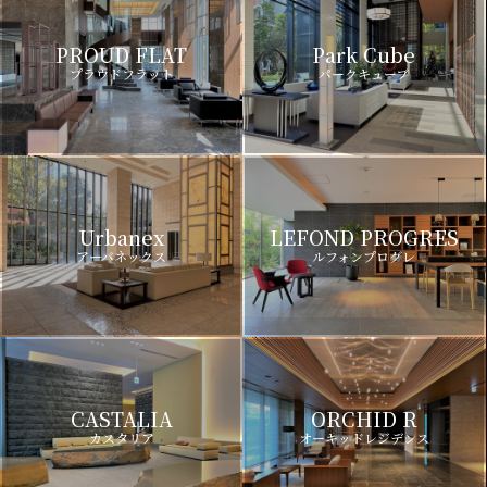
PROUD FLAT
Park Cube
プラウドフラット
パークキューブ
Urbanex
LEFOND PROGRES
アーバネックス
ルフォンプログレ
CASTALIA
ORCHID R
カスタリア
オーキッドレジデンス