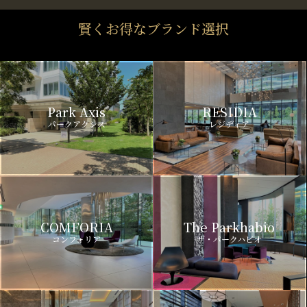
賢くお得なブランド選択
Park Axis
RESIDIA
パークアクシス
レジディア
COMFORIA
The Parkhabio
コンフォリア
ザ・パークハビオ