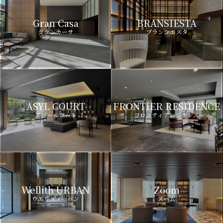
Gran Casa
BRANSIESTA
グランカーサ
ブランシエスタ
ASYL COURT
FRONTIER RESIDENCE
アジールコート
フロンティアレジデンス
Wellith URBAN
Zoom
ウエリスアーバン
ズーム