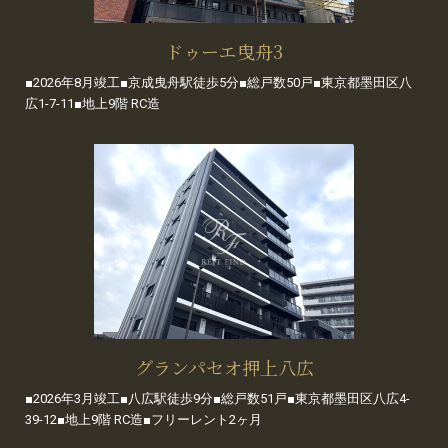
ドゥーエ曳舟3
■2026年8月竣工■京成曳舟駅徒歩5分■総戸数50戸■東京都墨田区八
広1-7-11■地上9階 RC造
グランパセオ押上八広
■2026年3月竣工■八広駅徒歩9分■総戸数51戸■東京都墨田区八広4-
39-12■地上9階 RC造■フリーレント2ヶ月