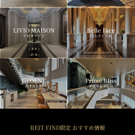
LIVIO MAISON
Belle Face
リビオメゾン
ベルファース
GEOENT
Prime Bliss
ジオエント
プライムブリス
REIT FIND限定 おすすめ情報