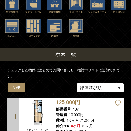
空室一覧
チェックした物件はまとめてお問い合わせ、検討中リストに追加できま
す。
MAP
125,000円
部屋番号
407
管理費
10,000円
敷/礼
1.0ヶ月
/
1.0ヶ月
仲介/FR
0ヶ月
/
0ヶ月
1K - 30.01m2