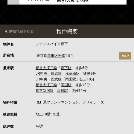
向き/入居
南/相談
物件概要
建物詳細を見る
シティスパイア森下
物件名
所在地
東京都
墨田区
千歳
1-5-1
MAP
都営大江戸線
「
森下駅
」徒歩6分
最寄駅
JR中央・総武線
「
浅草橋駅
」徒歩9分
JR中央・総武線
「
両国駅
」徒歩10分
都営大江戸線
「
両国駅
」徒歩10分
都営新宿線
「
浜町駅
」徒歩11分
REIT系ブランドマンション、デザイナーズ
物件特徴
地上10階 RC造
構造規模
49戸
総戸数