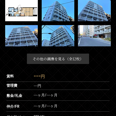
その他の画像を見る（全12枚）
---
賃料
円
管理費
---円
---ヶ月
/
---ヶ月
敷金/礼金
---ヶ月
/
---ヶ月
仲介/FR