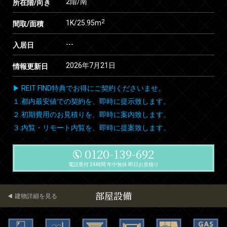
2階/南
所在階/向き
2
1K/25.95m
間取/面積
---
入居日
2026年7月21日
情報更新日
▶ REIT FIND特典でお得にご契約くださいませ。
１.都内最安値での契約を、即時に提示致します。
２.初期費用のお見積りを、即時に案内致します。
３.内覧・リモート内覧を、即時に提案致します。
0120-139-692
電話受付 24時間 年中無休 即日お見積り
部屋設備
建物詳細を見る