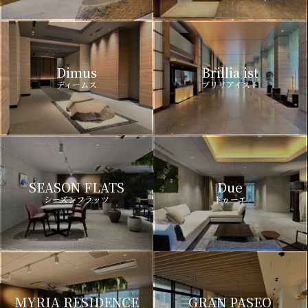
Dimus
Brillia ist
ディームス
ブリリアイスト
SEASON FLATS
Due
シーズンフラッツ
ドゥーエ
MYRIA RESIDENCE
GRAN PASEO