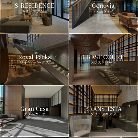
S-RESIDENCE
Genovia
エスレジデンス
ジェノヴィア
Royal Parks
CREST COURT
ロイヤルパークス
クレストコート
Gran Casa
BRANSIESTA
グランカーサ
ブランシエスタ