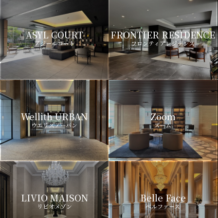
ASYL COURT
FRONTIER RESIDENCE
アジールコート
フロンティアレジデンス
Wellith URBAN
Zoom
ウエリスアーバン
ズーム
LIVIO MAISON
Belle Face
リビオメゾン
ベルファース