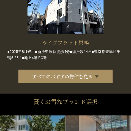
ライブフラット巣鴨
■2025年8月竣工■新庚申塚駅徒歩4分■総戸数14戸■東京都豊島区巣
鴨5-25-1■地上4階 RC造
すべてのおすすめ物件を見る
賢くお得なブランド選択