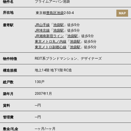
プライムアーバン池袋
物件名
所在地
東京都
豊島区
池袋
2-50-4
MAP
JR山手線
「
池袋駅
」徒歩5分
最寄駅
JR埼京線
「
池袋駅
」徒歩5分
JR湘南新宿ライン
「
池袋駅
」徒歩5分
東京メトロ丸ノ内線
「
池袋駅
」徒歩5分
東京メトロ副都心線
「
池袋駅
」徒歩5分
REIT系ブランドマンション、デザイナーズ
物件特徴
地上14階 地下1階 RC造
構造規模
130戸
総戸数
2007年1月
築年月
---
円
賃料
---円
管理費
---ヶ月
/
---ヶ月
敷金/礼金