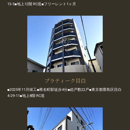
13-5■地上12階 RC造■フリーレント1ヶ月
プラティーク目白
■2025年11月竣工■椎名町駅徒歩4分■総戸数22戸■東京都豊島区目白
4-29-11■地上8階 RC造