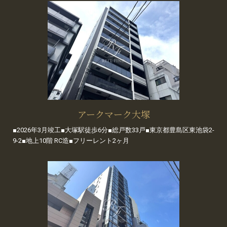
アークマーク大塚
■2026年3月竣工■大塚駅徒歩6分■総戸数33戸■東京都豊島区東池袋2-
9-2■地上10階 RC造■フリーレント2ヶ月