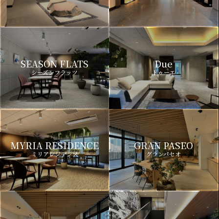
SEASON FLATS
Due
シーズンフラッツ
ドゥーエ
MYRIA RESIDENCE
GRAN PASEO
ミリアレジデンス
グランパセオ