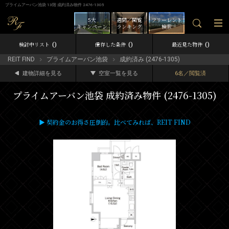
プライムアーバン池袋 13階 成約済み物件 2476-1305
5大
週間／閲覧
フリーレント
キャンペーン
ランキング
検索
0
0
0
検討中リスト
保存した条件
最近見た物件
REIT FIND
プライムアーバン池袋
成約済み (2476-1305)
建物詳細を見る
空室一覧を見る
6名／閲覧済
プライムアーバン池袋 成約済み物件 (2476-1305)
▶ 契約金のお得さ圧倒的。比べてみれば、REIT FIND