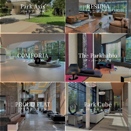
Park Axis
RESIDIA
パークアクシス
レジディア
COMFORIA
The Parkhabio
コンフォリア
ザ・パークハビオ
PROUD FLAT
Park Cube
プラウドフラット
パークキューブ