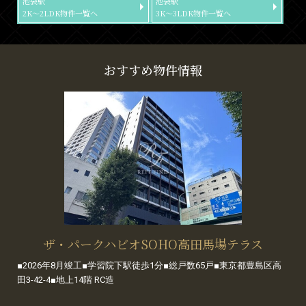
池袋駅
池袋駅
2K～2LDK物件一覧へ
3K～3LDK物件一覧へ
おすすめ物件情報
ザ・パークハビオSOHO高田馬場テラス
■2026年8月竣工■学習院下駅徒歩1分■総戸数65戸■東京都豊島区高
田3-42-4■地上14階 RC造