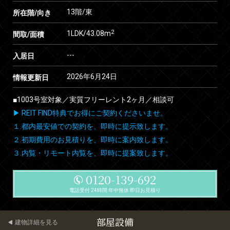
13階/東
所在階/向き
2
1LDK/43.08m
間取/面積
---
入居日
2026年6月24日
情報更新日
■1003号室対象／実質フリーレント2ヶ月／相談可
▶ REIT FIND特典でお得にご契約くださいませ。
１.都内最安値での契約を、即時に提示致します。
２.初期費用のお見積りを、即時に案内致します。
３.内覧・リモート内覧を、即時に提案致します。
0120-139-692
電話受付 24時間 年中無休 即日お見積り
部屋設備
建物詳細を見る