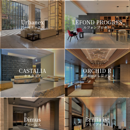
Urbanex
LEFOND PROGRES
アーバネックス
ルフォンプログレ
CASTALIA
ORCHID R
カスタリア
オーキッドレジデンス
Dimus
Brillia ist
ディームス
ブリリアイスト