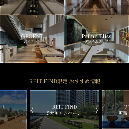
GEOENT
Prime Bliss
ジオエント
プライムブリス
REIT FIND限定 おすすめ情報
ND
リアルタイム
新
ペーン
更新一覧チェック