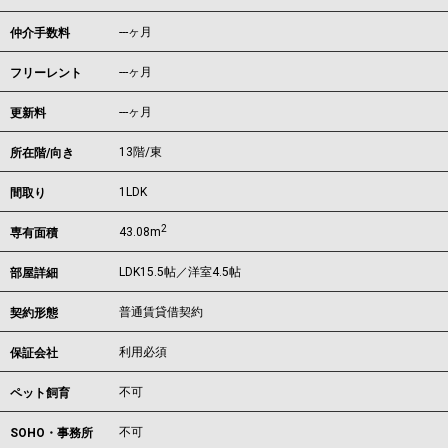
---ヶ月
仲介手数料
---ヶ月
フリーレント
---ヶ月
更新料
13階/東
所在階/向き
1LDK
間取り
2
43.08m
専有面積
LDK15.5帖／洋室4.5帖
部屋詳細
普通賃貸借契約
契約形態
利用必須
保証会社
不可
ペット飼育
不可
SOHO・事務所