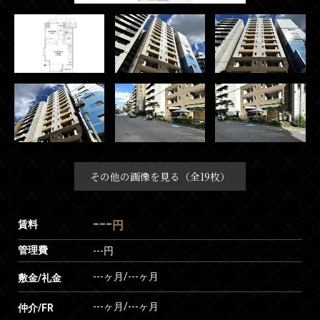
その他の画像を見る（全19枚）
---
賃料
円
管理費
---円
---ヶ月
/
---ヶ月
敷金/礼金
---ヶ月
/
---ヶ月
仲介/FR