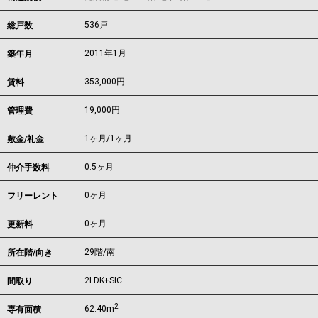
536戸
総戸数
2011年1月
築年月
353,000
円
賃料
19,000円
管理費
1ヶ月
/
1ヶ月
敷金/礼金
0.5ヶ月
仲介手数料
0ヶ月
フリーレント
0ヶ月
更新料
29階/南
所在階/向き
2LDK+SIC
間取り
2
62.40m
専有面積