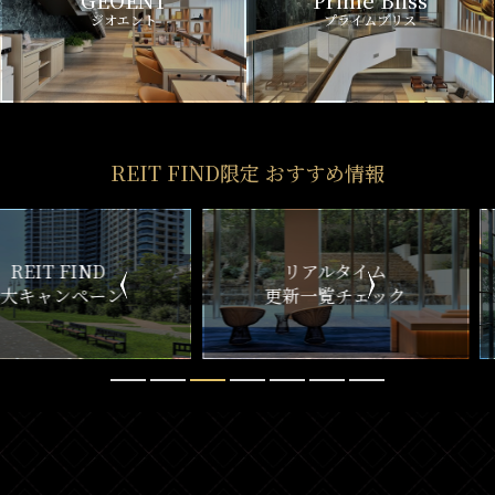
GEOENT
Prime Bliss
ジオエント
プライムブリス
REIT FIND限定 おすすめ情報
ND
リアルタイム
新
ペーン
更新一覧チェック