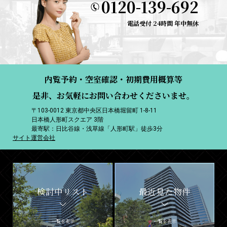
0120-139-692
電話受付 24時間 年中無休
内覧予約・空室確認・初期費用概算等
是非、お気軽にお問い合わせくださいませ。
〒103-0012 東京都中央区日本橋堀留町 1-8-11
日本橋人形町スクエア 3階
最寄駅：日比谷線・浅草線「人形町駅」徒歩3分
サイト運営会社
検討中リスト
最近見た物件
一覧を表示
一覧を表示