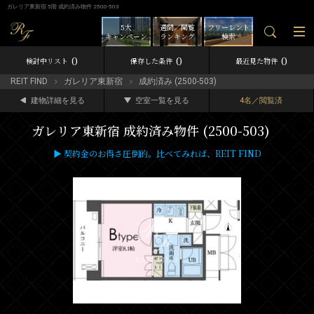
ガレリア東新宿 5階 成約済み物件 2500-503
5大
週間／閲覧
フリーレント
キャンペーン
ランキング
検索
0
0
0
検討中リスト
保存した条件
最近見た物件
REIT FIND
ガレリア東新宿
成約済み (2500-503)
建物詳細を見る
空室一覧を見る
4名／閲覧済
ガレリア東新宿 成約済み物件 (2500-503)
▶ 契約金のお得さ圧倒的。比べてみれば、REIT FIND