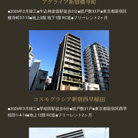
アグライア新宿横寺町
■2026年2月竣工■牛込神楽坂駅徒歩2分■総戸数33戸■東京都新宿区
横寺町37-15■地上3階 地下1階 RC造■フリーレント2ヶ月
コスモグラシア新宿西早稲田
■2026年3月竣工■早稲田駅徒歩6分■総戸数31戸■東京都新宿区西早
稲田1-4-14■地上12階 RC造■フリーレント2ヶ月