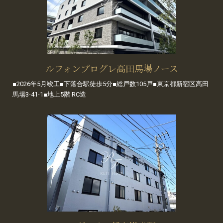
ルフォンプログレ高田馬場ノース
■2026年5月竣工■下落合駅徒歩5分■総戸数105戸■東京都新宿区高田
馬場3-41-1■地上5階 RC造