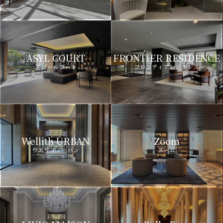
ASYL COURT
FRONTIER RESIDENCE
アジールコート
フロンティアレジデンス
Wellith URBAN
Zoom
ウエリスアーバン
ズーム