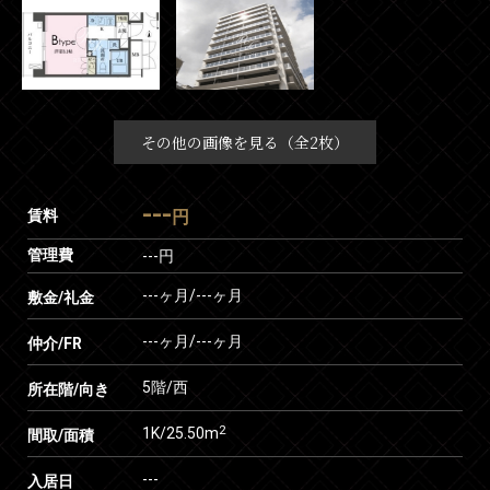
その他の画像を見る（全2枚）
---
賃料
円
管理費
---円
---ヶ月
/
---ヶ月
敷金/礼金
---ヶ月
/
---ヶ月
仲介/FR
5階/西
所在階/向き
2
1K/25.50m
間取/面積
---
入居日