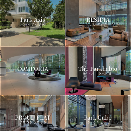
Park Axis
RESIDIA
パークアクシス
レジディア
COMFORIA
The Parkhabio
コンフォリア
ザ・パークハビオ
PROUD FLAT
Park Cube
プラウドフラット
パークキューブ