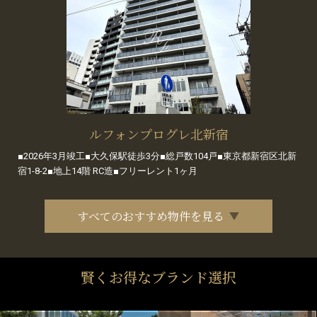
ルフォンプログレ北新宿
■2026年3月竣工■大久保駅徒歩3分■総戸数104戸■東京都新宿区北新
宿1-8-2■地上14階 RC造■フリーレント1ヶ月
すべてのおすすめ物件を見る
賢くお得なブランド選択