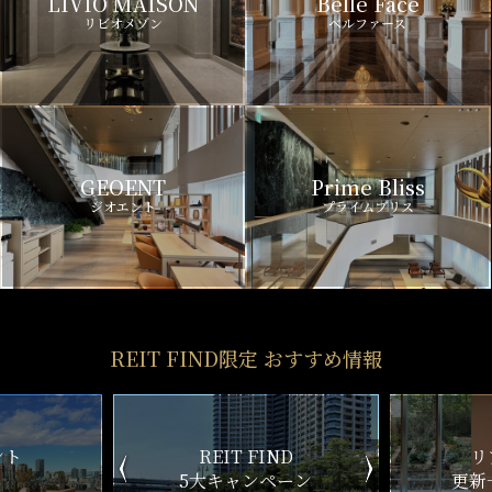
LIVIO MAISON
Belle Face
リビオメゾン
ベルファース
GEOENT
Prime Bliss
ジオエント
プライムブリス
REIT FIND限定 おすすめ情報
ND
リアルタイム
新
ペーン
更新一覧チェック