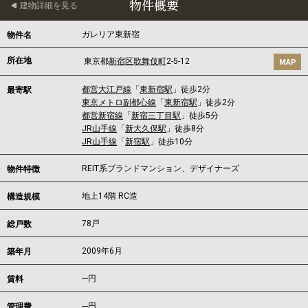
物件概要
建物詳細を見る
ガレリア東新宿
物件名
所在地
東京都
新宿区
歌舞伎町
2-5-12
MAP
都営大江戸線
「
東新宿駅
」徒歩2分
最寄駅
東京メトロ副都心線
「
東新宿駅
」徒歩2分
都営新宿線
「
新宿三丁目駅
」徒歩5分
JR山手線
「
新大久保駅
」徒歩8分
JR山手線
「
新宿駅
」徒歩10分
REIT系ブランドマンション、デザイナーズ
物件特徴
地上14階 RC造
構造規模
78戸
総戸数
2009年6月
築年月
---
円
賃料
---円
管理費