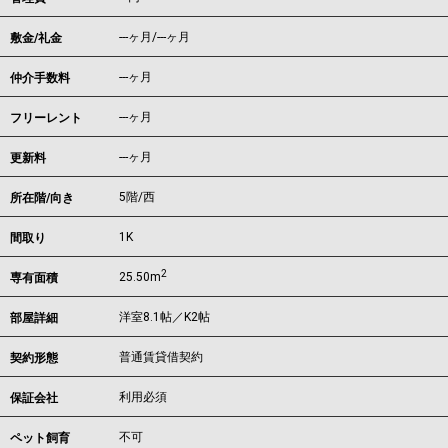
---ヶ月
/
---ヶ月
敷金/礼金
---ヶ月
仲介手数料
---ヶ月
フリーレント
---ヶ月
更新料
5階/西
所在階/向き
1K
間取り
2
25.50m
専有面積
洋室8.1帖／K2帖
部屋詳細
普通賃貸借契約
契約形態
利用必須
保証会社
不可
ペット飼育