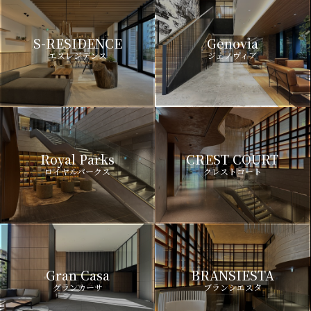
S-RESIDENCE
Genovia
エスレジデンス
ジェノヴィア
Royal Parks
CREST COURT
ロイヤルパークス
クレストコート
Gran Casa
BRANSIESTA
グランカーサ
ブランシエスタ