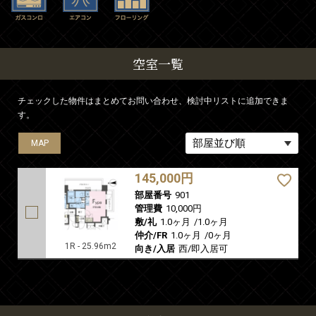
空室一覧
チェックした物件はまとめてお問い合わせ、検討中リストに追加できま
す。
MAP
145,000円
部屋番号
901
管理費
10,000円
敷/礼
1.0ヶ月
/
1.0ヶ月
仲介/FR
1.0ヶ月
/
0ヶ月
1R - 25.96m2
向き/入居
西/即入居可