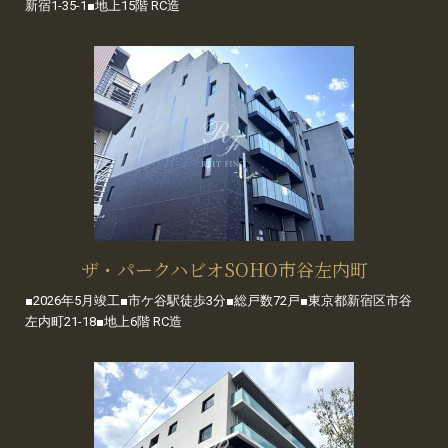
新宿1-35-1■地上15階 RC造
ザ・パークハビオSOHO市谷左内町
■2026年5月竣工■市ケ谷駅徒歩3分■総戸数72戸■東京都新宿区市谷
左内町21-18■地上6階 RC造