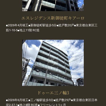
エスレジデンス新御徒町キアーロ
■2026年4月竣工■新御徒町駅徒歩5分■総戸数20戸■東京都台東区三
筋1-10-5■地上11階 RC造
ドゥーエ三ノ輪3
■2026年6月竣工■三ノ輪駅徒歩5分■総戸数29戸■東京都台東区日本
堤2-37-1■地上8階 RC造■フリーレント1ヶ月