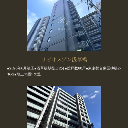
リビオメゾン浅草橋
■2026年6月竣工■浅草橋駅徒歩2分■総戸数80戸■東京都台東区柳橋2-
16-2■地上15階 RC造