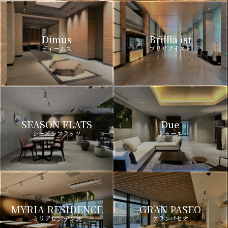
Dimus
Brillia ist
ディームス
ブリリアイスト
SEASON FLATS
Due
シーズンフラッツ
ドゥーエ
MYRIA RESIDENCE
GRAN PASEO
ミリアレジデンス
グランパセオ