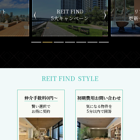
ND
リアルタイム
新
ペーン
更新一覧チェック
REIT FIND
STYLE
仲介手数料0円～
初期費用お問い合わせ
賢い選択で
気になる物件を
お得に契約
5分以内で回答