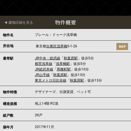
物件概要
建物詳細を見る
プレール・ドゥーク浅草橋
物件名
所在地
東京都
台東区
浅草橋
5-1-26
MAP
JR中央・総武線
「
秋葉原駅
」徒歩5分
最寄駅
都営浅草線
「
浅草橋駅
」徒歩5分
JR総武本線
「
馬喰町駅
」徒歩10分
JR山手線
「
秋葉原駅
」徒歩13分
東京メトロ日比谷線
「
秋葉原駅
」徒歩13分
デザイナーズ、分譲賃貸、ペット可
物件特徴
地上14階 RC造
構造規模
39戸
総戸数
2017年11月
築年月