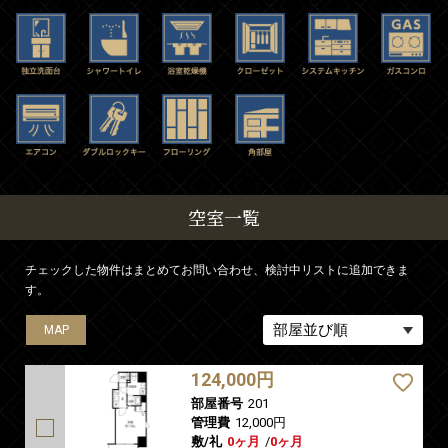
空室一覧
チェックした物件はまとめてお問い合わせ、検討中リストに追加できま
す。
MAP
MAP
MAP
MAP
124,000円
部屋番号
201
管理費
12,000円
敷/礼
0ヶ月
/
0ヶ月