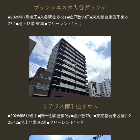
ブランシエスタ入谷グランデ
■2026年7月竣工■入谷駅徒歩6分■総戸数98戸■東京都台東区千束2-
27-2■地上13階 RC造■フリーレント1ヶ月
リテラス南千住サウス
■2026年6月竣工■南千住駅徒歩9分■総戸数78戸■東京都台東区清川2-
25-12■地上11階 RC造■フリーレント1ヶ月