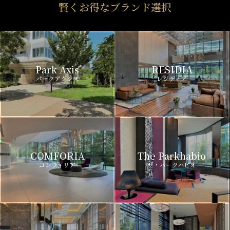
賢くお得なブランド選択
Park Axis
RESIDIA
パークアクシス
レジディア
COMFORIA
The Parkhabio
コンフォリア
ザ・パークハビオ