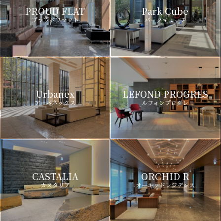
PROUD FLAT
Park Cube
プラウドフラット
パークキューブ
Urbanex
LEFOND PROGRES
アーバネックス
ルフォンプログレ
CASTALIA
ORCHID R
カスタリア
オーキッドレジデンス