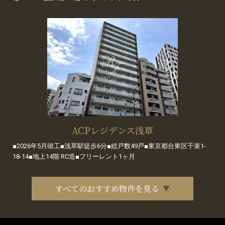
ACPレジデンス浅草
■2026年5月竣工■浅草駅徒歩6分■総戸数49戸■東京都台東区千束1-
18-14■地上14階 RC造■フリーレント1ヶ月
すべてのおすすめ物件を見る