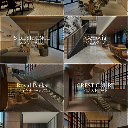
S-RESIDENCE
Genovia
エスレジデンス
ジェノヴィア
Royal Parks
CREST COURT
ロイヤルパークス
クレストコート