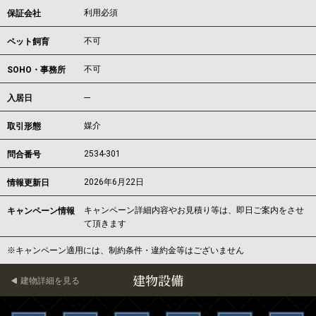
利用必須
保証会社
不可
ペット飼育
不可
SOHO・事務所
---
入居日
媒介
取引形態
2534-301
問合番号
2026年6月22日
情報更新日
キャンペーン詳細内容やお見積り等は、即日ご案内をさせ
キャンペーン情報
て頂きます
※キャンペーン適用には、制約条件・違約金等はございません
建物設備
建物詳細を見る