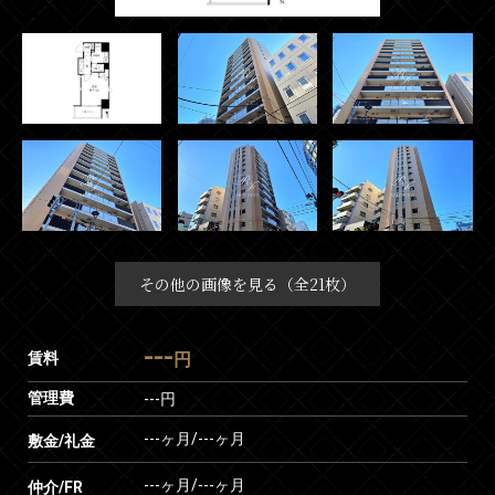
その他の画像を見る（全21枚）
---
賃料
円
管理費
---円
---ヶ月
/
---ヶ月
敷金/礼金
---ヶ月
/
---ヶ月
仲介/FR