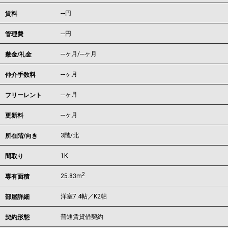
---
円
賃料
---円
管理費
---ヶ月
/
---ヶ月
敷金/礼金
---ヶ月
仲介手数料
---ヶ月
フリーレント
---ヶ月
更新料
3階/北
所在階/向き
1K
間取り
2
25.83m
専有面積
洋室7.4帖／K2帖
部屋詳細
普通賃貸借契約
契約形態