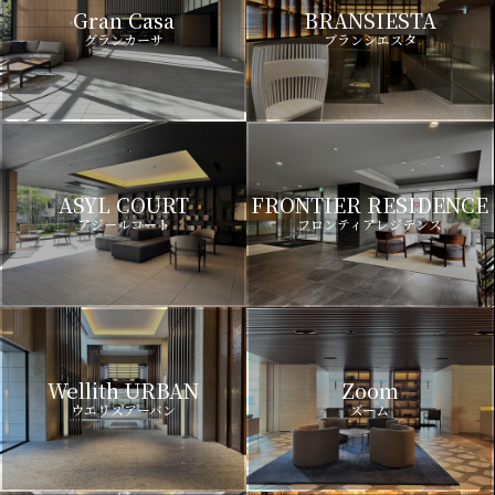
Gran Casa
BRANSIESTA
グランカーサ
ブランシエスタ
ASYL COURT
FRONTIER RESIDENCE
アジールコート
フロンティアレジデンス
Wellith URBAN
Zoom
ウエリスアーバン
ズーム