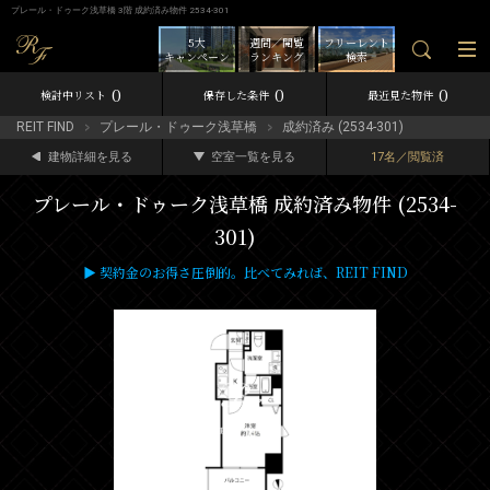
プレール・ドゥーク浅草橋 3階 成約済み物件 2534-301
5大
週間／閲覧
フリーレント
キャンペーン
ランキング
検索
0
0
0
検討中リスト
保存した条件
最近見た物件
REIT FIND
プレール・ドゥーク浅草橋
成約済み (2534-301)
建物詳細を見る
空室一覧を見る
17名／閲覧済
プレール・ドゥーク浅草橋 成約済み物件 (2534-
301)
▶ 契約金のお得さ圧倒的。比べてみれば、REIT FIND