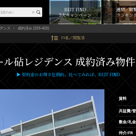
REIT FIND
週間／閲
5大キャンペーン
ランキン
デンス
成約済み (255-425)
11名／閲覧済
ル砧レジデンス 成約済み物件 (2
▶ 契約金のお得さ圧倒的。比べてみれば、REIT FIND
賃料
共益費/
敷金/礼金
仲介/FR