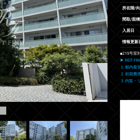
所在階/
間取/面積
入居日
情報更新
■215号
▶ REIT
１.都内最
２.初期費
３.内覧・