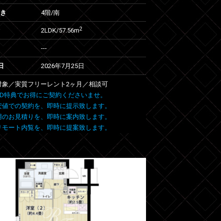
向き
4階/南
2
2LDK/57.56m
---
日
2026年7月25日
室対象／実質フリーレント2ヶ月／相談可
 FIND特典でお得にご契約くださいませ。
安値での契約を、即時に提示致します。
用のお見積りを、即時に案内致します。
リモート内覧を、即時に提案致します。