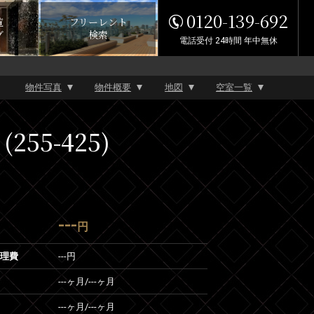
0120-139-692
覧
フリーレント
グ
検索
電話受付 24時間 年中無休
物件写真
物件概要
地図
空室一覧
55-425)
---
円
管理費
---円
---ヶ月
/
---ヶ月
---ヶ月
/
---ヶ月