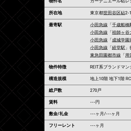
物件名
ガーデニエール砧レ
所在地
東京都
世田谷区
砧
2-
最寄駅
小田急線
「
千歳船橋
小田急線
「
祖師ヶ谷
小田急線
「
成城学園
小田急線
「
経堂駅
」
東急田園都市線
「
用
物件特徴
REIT系ブランドマ
構造規模
地上10階 地下1階 R
総戸数
270戸
賃料
---
円
敷金/礼金
---ヶ月
/
---ヶ月
フリーレント
---ヶ月