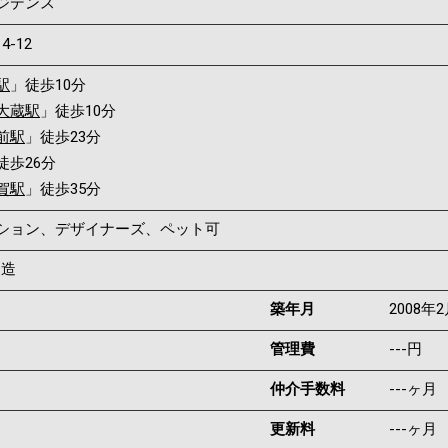
ジデンス
14-12
駅
」徒歩10分
大蔵駅
」徒歩10分
前駅
」徒歩23分
徒歩26分
賀駅
」徒歩35分
ンション、デザイナーズ、ペット可
C造
築年月
2008年
管理費
---円
仲介手数料
---ヶ月
更新料
---ヶ月