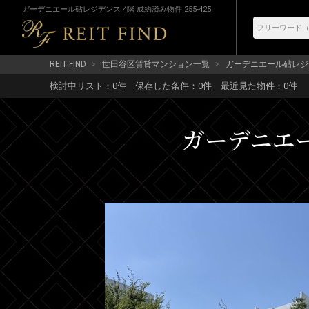
ガーデニエール砧レジデンス 4階 成約済み物件 255-425
REIT FIND
世田谷区賃貸マンション一覧
ガーデニエール砧レジ
検討中リスト：
0
件
保存した条件：
0
件
最近見た物件：
0
件
ガーデニエー