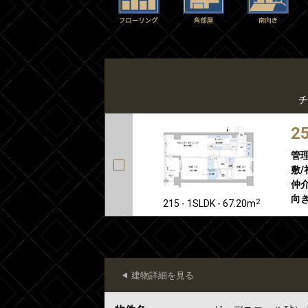
チ
2
管
敷/
仲介
向き
2
215 - 1SLDK - 67.20m
建物詳細を見る