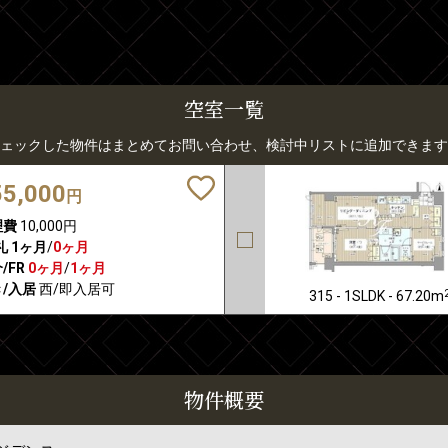
空室一覧
ェックした物件はまとめてお問い合わせ、検討中リストに追加できます
55,000
円
理費
10,000円
礼
1ヶ月
/
0ヶ月
/FR
0ヶ月
/
1ヶ月
/入居
西/即入居可
315 - 1SLDK - 67.20m
物件概要