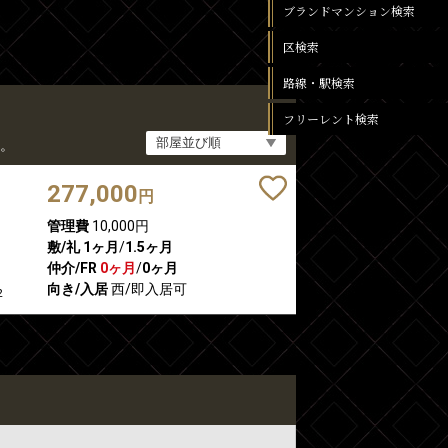
ブランドマンション検索
区検索
路線・駅検索
フリーレント検索
。
277,000
円
管理費
10,000円
敷/礼
1ヶ月
/
1.5ヶ月
仲介/FR
0ヶ月
/
0ヶ月
向き/入居
西/即入居可
2