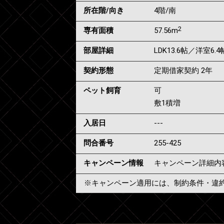
所在階/向き
4階/南
2
専有面積
57.56m
部屋詳細
LDK13.6帖／洋室6.
契約形態
定期借家契約 2年
ペット飼育
可
敷1積増
入居日
---
問合番号
255-425
キャンペーン情報
キャンペーン詳細内
※キャンペーン適用には、制約条件・違