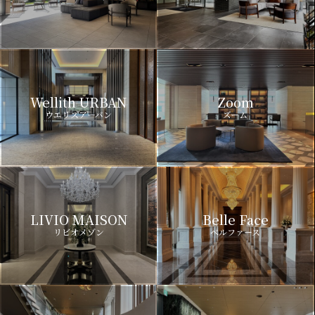
Wellith URBAN
Zoom
ウエリスアーバン
ズーム
LIVIO MAISON
Belle Face
リビオメゾン
ベルファース