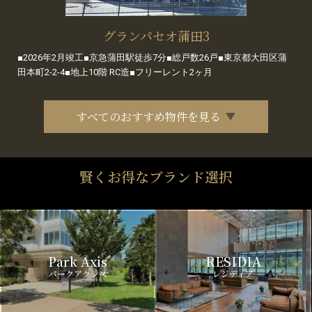
グランパセオ蒲田3
■2026年2月竣工■京急蒲田駅徒歩7分■総戸数26戸■東京都大田区蒲
田本町2-2-4■地上10階 RC造■フリーレント2ヶ月
すべてのおすすめ物件を見る
賢くお得なブランド選択
Park Axis
RESIDIA
パークアクシス
レジディア