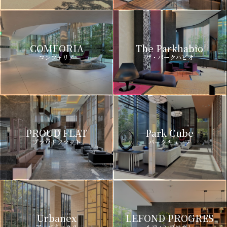
COMFORIA
The Parkhabio
コンフォリア
ザ・パークハビオ
PROUD FLAT
Park Cube
プラウドフラット
パークキューブ
Urbanex
LEFOND PROGRES
アーバネックス
ルフォンプログレ