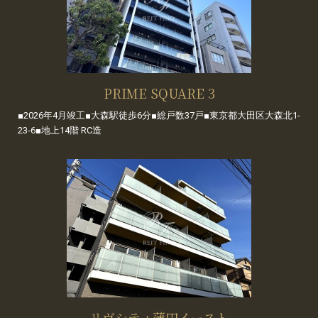
PRIME SQUARE 3
■2026年4月竣工■大森駅徒歩6分■総戸数37戸■東京都大田区大森北1-
23-6■地上14階 RC造
リヴシティ蒲田イースト