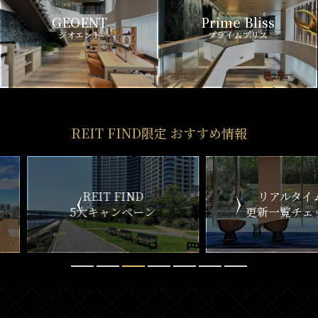
GEOENT
Prime Bliss
ジオエント
プライムブリス
REIT FIND限定 おすすめ情報
ND
リアルタイム
新
ペーン
更新一覧チェック