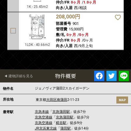
仲介/FR
0ヶ月
/
1.0ヶ月
1K - 25.45m2
向き/入居
西/相談
208,000円
部屋番号
901
管理費
15,000円
敷/礼
0ヶ月
/
0ヶ月
仲介/FR
0ヶ月
/
0ヶ月
1LDK - 40.66m2
向き/入居
西/9月上旬
物件概要
建物詳細を見る
ジェノヴィア蒲田2スカイガーデン
物件名
所在地
東京都
大田区
南蒲田
2-11-23
MAP
京急本線
「
京急蒲田駅
」徒歩7分
最寄駅
京急空港線
「
京急蒲田駅
」徒歩7分
京急空港線
「
糀谷駅
」徒歩9分
JR京浜東北線
「
蒲田駅
」徒歩14分