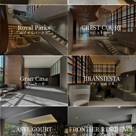
Royal Parks
CREST COURT
ロイヤルパークス
クレストコート
Gran Casa
BRANSIESTA
グランカーサ
ブランシエスタ
ASYL COURT
FRONTIER RESIDENCE
アジールコート
フロンティアレジデンス