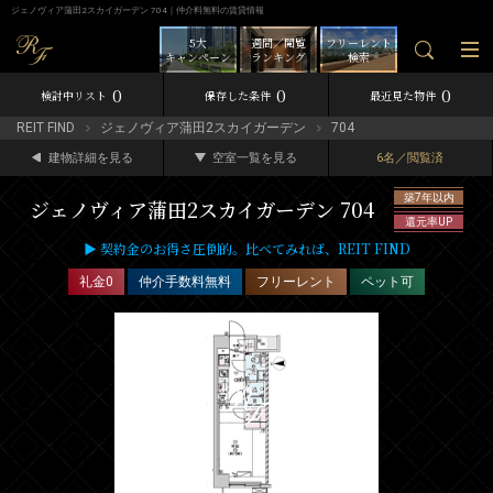
ジェノヴィア蒲田2スカイガーデン 704｜仲介料無料の賃貸情報
5大
週間／閲覧
フリーレント
キャンペーン
ランキング
検索
0
0
0
検討中リスト
保存した条件
最近見た物件
REIT FIND
ジェノヴィア蒲田2スカイガーデン
704
建物詳細を見る
空室一覧を見る
6名／閲覧済
築7年以内
ジェノヴィア蒲田2スカイガーデン 704
還元率UP
▶ 契約金のお得さ圧倒的。比べてみれば、REIT FIND
礼金0
仲介手数料無料
フリーレント
ペット可