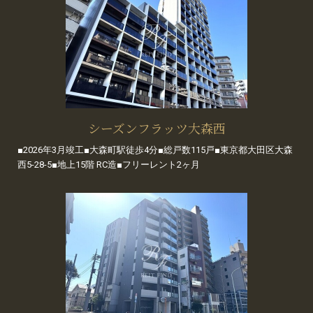
シーズンフラッツ大森西
■2026年3月竣工■大森町駅徒歩4分■総戸数115戸■東京都大田区大森
西5-28-5■地上15階 RC造■フリーレント2ヶ月