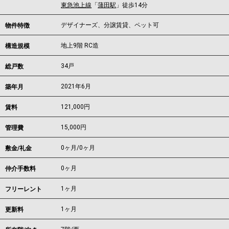
東急池上線
「
蒲田駅
」徒歩14分
デザイナーズ、分譲賃貸、ペット可
物件特徴
地上9階 RC造
構造規模
34戸
総戸数
2021年6月
築年月
121,000
円
賃料
15,000円
管理費
0ヶ月
/
0ヶ月
敷金/礼金
0ヶ月
仲介手数料
1ヶ月
フリーレント
1ヶ月
更新料