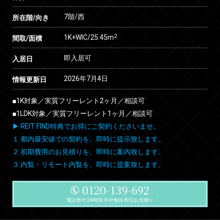
7階/西
所在階/向き
2
1K+WIC/25.45m
間取/面積
即入居可
入居日
2026年7月4日
情報更新日
■1K対象／実質フリーレント2ヶ月／相談可
■1LDK対象／実質フリーレント1ヶ月／相談可
▶ REIT FIND特典でお得にご契約くださいませ。
１.都内最安値での契約を、即時に提示致します。
２.初期費用のお見積りを、即時に案内致します。
３.内覧・リモート内覧を、即時に提案致します。
0120-139-692
電話受付 24時間 年中無休 即日お見積り