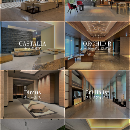
CASTALIA
ORCHID R
カスタリア
オーキッドレジデンス
Dimus
Brillia ist
ディームス
ブリリアイスト