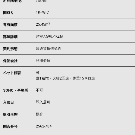
7階/西
所在階/向き
1K+WIC
間取り
2
25.45m
専有面積
洋室7.5帖／K2帖
部屋詳細
普通賃貸借契約
契約形態
利用必須
保証会社
可
ペット飼育
敷1積増・犬猫2匹迄・体重15キロ迄
不可
SOHO・事務所
即入居可
入居日
媒介
取引形態
2562-704
問合番号