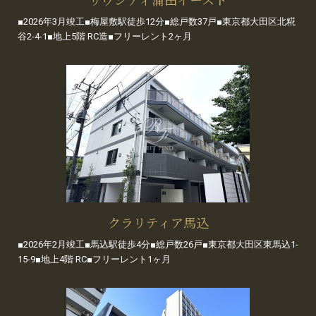
■2026年3月竣工■梅屋敷駅徒歩12分■総戸数37戸■東京都大田区北糀
谷2-4-1■地上5階 RC造■フリーレント2ヶ月
クラリティア馬込
■2026年2月竣工■馬込駅徒歩4分■総戸数26戸■東京都大田区東馬込1-
15-9■地上4階 RC■フリーレント1ヶ月