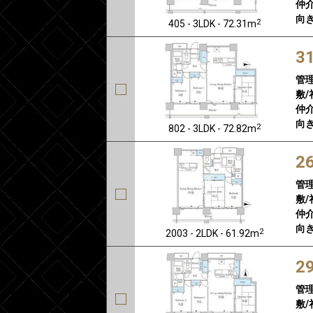
仲介
向き
2
405 - 3LDK - 72.31m
3
管
敷/
仲介
向き
2
802 - 3LDK - 72.82m
2
管
敷/
仲介
向き
2
2003 - 2LDK - 61.92m
2
管
敷/