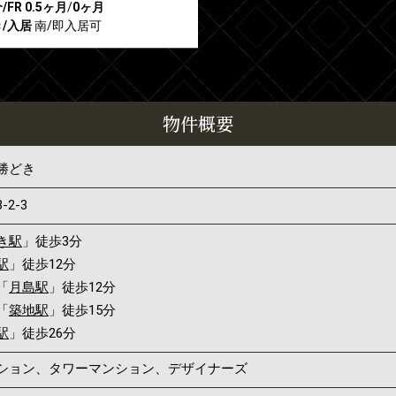
/FR
0.5ヶ月
/
0ヶ月
/入居
南/即入居可
物件概要
勝どき
3-2-3
き駅
」徒歩3分
駅
」徒歩12分
「
月島駅
」徒歩12分
「
築地駅
」徒歩15分
駅
」徒歩26分
ンション、タワーマンション、デザイナーズ