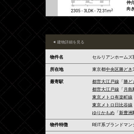
仲介
向き
2
2305 - 3LDK - 72.31m
建物詳細を見る
物件名
セルリアンホームズ
所在地
東京都
中央区
勝どき
最寄駅
都営大江戸線
「
勝ど
都営大江戸線
「
月島
東京メトロ有楽町線
東京メトロ日比谷線
ゆりかもめ
「
新豊洲
物件特徴
REIT系ブランドマ