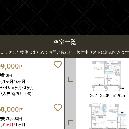
空室一覧
ェックした物件はまとめてお問い合わせ、検討中リストに追加できます
09,000
円
理費
0円
礼
1ヶ月
/
2ヶ月
/FR
0.5ヶ月
/
0ヶ月
/入居
南/9月下旬
2
207 - 2LDK - 61.92m
68,000
円
理費
20,000円
礼
0ヶ月
/
1ヶ月