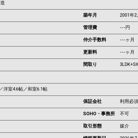
C造
築年月
2001年
管理費
---円
仲介手数料
---ヶ月
更新料
---ヶ月
間取り
3LDK+SI
帖／洋室4.6帖／和室6.1帖
保証会社
利用必
SOHO・事務所
不可
取引形態
媒介