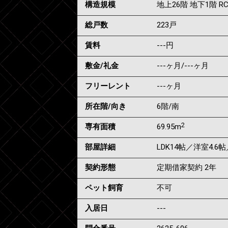
構造規模
地上26階 地下1階 R
総戸数
223戸
賃料
---
円
敷金/礼金
---ヶ月
/
---ヶ月
フリーレント
---ヶ月
所在階/向き
6階/南
2
専有面積
69.95m
部屋詳細
LDK14帖／洋室4.6
契約形態
定期借家契約 2年
ペット飼育
不可
入居日
---