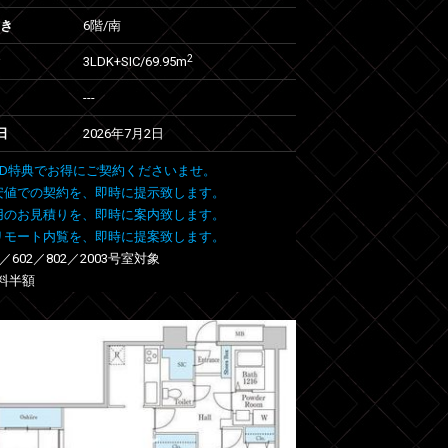
向き
6階/南
2
3LDK+SIC/69.95m
---
日
2026年7月2日
 FIND特典でお得にご契約くださいませ。
安値での契約を、即時に提示致します。
用のお見積りを、即時に案内致します。
リモート内覧を、即時に提案致します。
7／602／802／2003号室対象
料半額