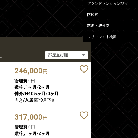
ブランドマンション検索
区検索
路線・駅検索
フリーレント検索
。
246,000
円
管理費
0円
敷/礼
1ヶ月
/
2ヶ月
仲介/FR
0.5ヶ月
/
0ヶ月
向き/入居
西/9月下旬
317,000
円
管理費
0円
敷/礼
1ヶ月
/
2ヶ月