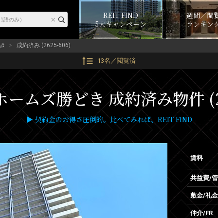
REIT FIND
週間／閲
5大キャンペーン
ランキン
き
成約済み (2625-606)
13名／閲覧済
ームズ勝どき 成約済み物件 (26
▶ 契約金のお得さ圧倒的。比べてみれば、REIT FIND
賃料
共益費/
敷金/礼金
仲介/FR