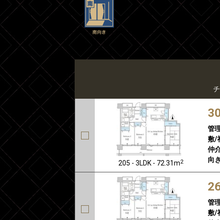
チ
3
管
敷/
仲介
向き
2
205 - 3LDK - 72.31m
2
管
敷/