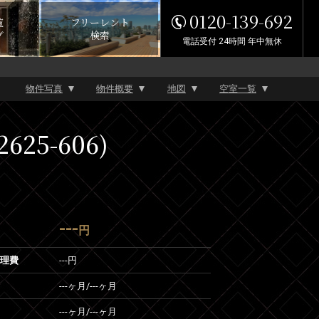
0120-139-692
覧
フリーレント
グ
検索
電話受付 24時間 年中無休
物件写真
物件概要
地図
空室一覧
25-606)
---
円
管理費
---円
---ヶ月
/
---ヶ月
---ヶ月
/
---ヶ月