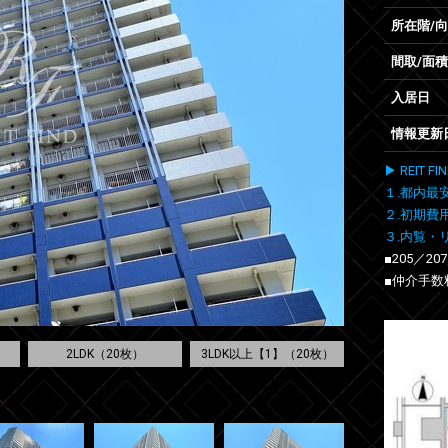
所在階/
間取/面積
入居日
情報更新
▶ REIT
１.都内最
２.初期費
３.内覧・
■205／20
■仲介手数
2LDK（20枚）
3LDK以上【1】（20枚）