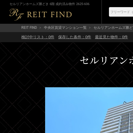
セルリアンホームズ勝どき 6階 成約済み物件 2625-606
REIT FIND
中央区賃貸マンション一覧
セルリアンホームズ勝ど
検討中リスト：
0
件
保存した条件：
0
件
最近見た物件：
0
件
セルリアンホ