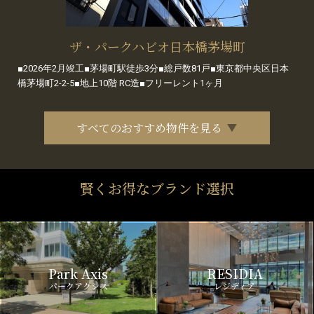
ザ・パークハビオ日本橋茅場町
■2026年2月竣工■茅場町駅徒歩3分■総戸数81戸■東京都中央区日本
橋茅場町2-2-5■地上10階 RC造■フリーレント1ヶ月
すべてのおすすめ物件を見る
賢くお得なブランド選択
Park Axis
RESIDIA
パークアクシス
レジディア