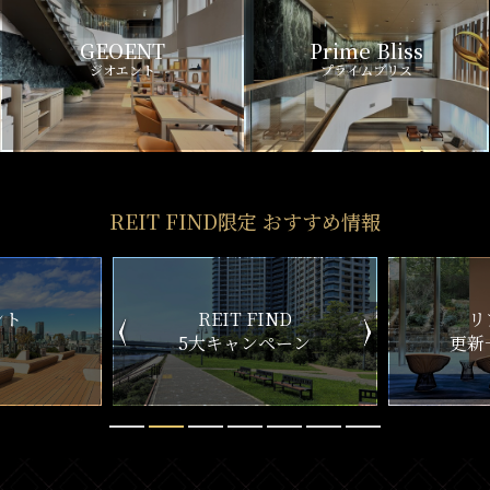
GEOENT
Prime Bliss
ジオエント
プライムブリス
REIT FIND限定 おすすめ情報
ND
リアルタイム
新
ペーン
更新一覧チェック