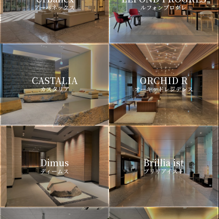
アーバネックス
ルフォンプログレ
CASTALIA
ORCHID R
カスタリア
オーキッドレジデンス
Dimus
Brillia ist
ディームス
ブリリアイスト