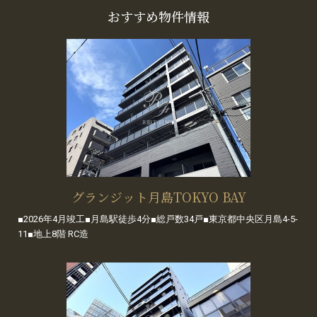
おすすめ物件情報
グランジット月島TOKYO BAY
■2026年4月竣工■月島駅徒歩4分■総戸数34戸■東京都中央区月島4-5-
11■地上8階 RC造