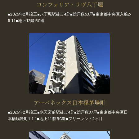
コンフォリア・リヴ八丁堀
■2026年2月竣工■八丁堀駅徒歩4分■総戸数53戸■東京都中央区入船2-
5-11■地上12階 RC造
アーバネックス日本橋茅場町
■2026年2月竣工■水天宮前駅徒歩4分■総戸数37戸■東京都中央区日
本橋蛎殻町1-1-1■地上11階 RC造■フリーレント2ヶ月