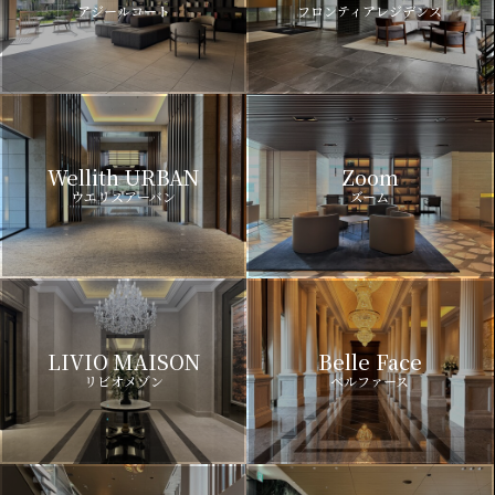
アジールコート
フロンティアレジデンス
Wellith URBAN
Zoom
ウエリスアーバン
ズーム
LIVIO MAISON
Belle Face
リビオメゾン
ベルファース