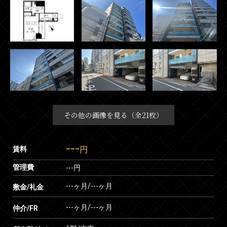
その他の画像を見る（全21枚）
---
賃料
円
管理費
---円
---ヶ月
/
---ヶ月
敷金/礼金
---ヶ月
/
---ヶ月
仲介/FR