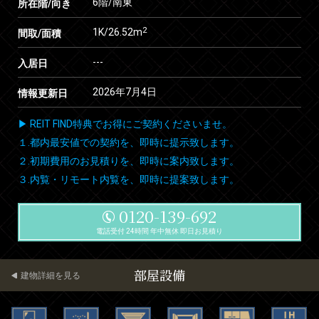
6階/南東
所在階/向き
2
1K/26.52m
間取/面積
---
入居日
2026年7月4日
情報更新日
▶ REIT FIND特典でお得にご契約くださいませ。
１.都内最安値での契約を、即時に提示致します。
２.初期費用のお見積りを、即時に案内致します。
３.内覧・リモート内覧を、即時に提案致します。
0120-139-692
電話受付 24時間 年中無休 即日お見積り
部屋設備
建物詳細を見る