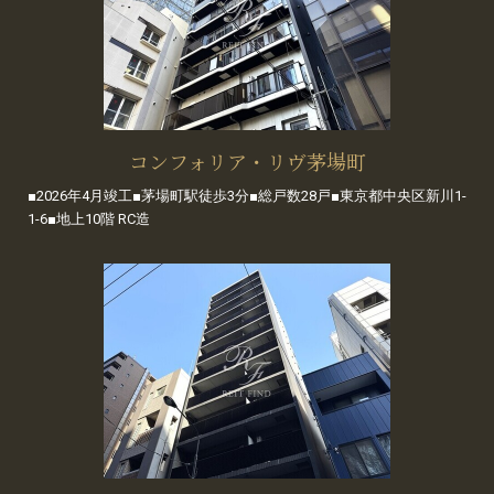
コンフォリア・リヴ茅場町
■2026年4月竣工■茅場町駅徒歩3分■総戸数28戸■東京都中央区新川1-
1-6■地上10階 RC造