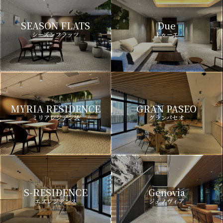
SEASON FLATS
Due
シーズンフラッツ
ドゥーエ
MYRIA RESIDENCE
GRAN PASEO
ミリアレジデンス
グランパセオ
S-RESIDENCE
Genovia
エスレジデンス
ジェノヴィア