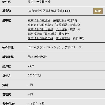
ラフィーネ日本橋
物件名
所在地
東京都
中央区
日本橋茅場町
3-12-5
MAP
東京メトロ東西線
「
茅場町駅
」徒歩1分
最寄駅
東京メトロ日比谷線
「
茅場町駅
」徒歩3分
東京メトロ日比谷線
「
八丁堀駅
」徒歩5分
都営浅草線
「
日本橋駅
」徒歩8分
東京メトロ半蔵門線
「
水天宮前駅
」徒歩10分
REIT系ブランドマンション、デザイナーズ
物件特徴
地上10階 RC造
構造規模
24戸
総戸数
2015年2月
築年月
---
円
賃料
---円
管理費
---ヶ月
/
---ヶ月
敷金/礼金