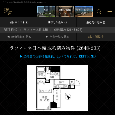
ラフィーネ日本橋 6階 成約済み物件 2648-603
5大
週間／閲覧
フリーレント
キャンペーン
ランキング
検索
0
0
0
検討中リスト
保存した条件
最近見た物件
REIT FIND
ラフィーネ日本橋
成約済み (2648-603)
建物詳細を見る
空室一覧を見る
9名／閲覧済
ラフィーネ日本橋 成約済み物件 (2648-603)
▶ 契約金のお得さ圧倒的。比べてみれば、REIT FIND