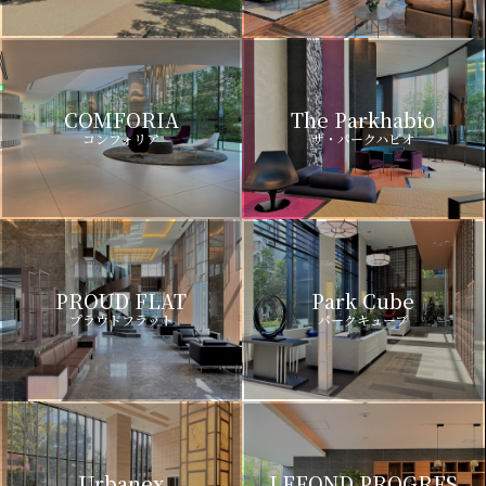
COMFORIA
The Parkhabio
コンフォリア
ザ・パークハビオ
PROUD FLAT
Park Cube
プラウドフラット
パークキューブ
Urbanex
LEFOND PROGRES