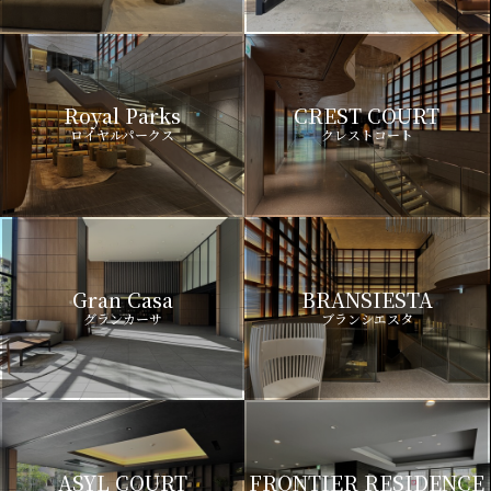
Royal Parks
CREST COURT
ロイヤルパークス
クレストコート
Gran Casa
BRANSIESTA
グランカーサ
ブランシエスタ
ASYL COURT
FRONTIER RESIDENCE