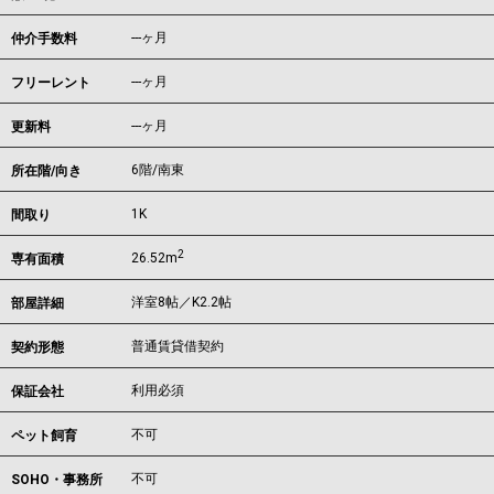
---ヶ月
仲介手数料
---ヶ月
フリーレント
---ヶ月
更新料
6階/南東
所在階/向き
1K
間取り
2
26.52m
専有面積
洋室8帖／K2.2帖
部屋詳細
普通賃貸借契約
契約形態
利用必須
保証会社
不可
ペット飼育
不可
SOHO・事務所