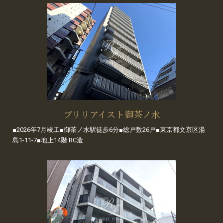
ブリリアイスト御茶ノ水
■2026年7月竣工■御茶ノ水駅徒歩6分■総戸数26戸■東京都文京区湯
島1-11-7■地上14階 RC造