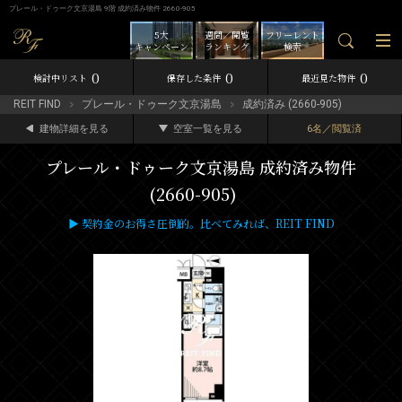
プレール・ドゥーク文京湯島 9階 成約済み物件 2660-905
5大
週間／閲覧
フリーレント
キャンペーン
ランキング
検索
0
0
0
検討中リスト
保存した条件
最近見た物件
REIT FIND
プレール・ドゥーク文京湯島
成約済み (2660-905)
建物詳細を見る
空室一覧を見る
6名／閲覧済
プレール・ドゥーク文京湯島 成約済み物件
(2660-905)
▶ 契約金のお得さ圧倒的。比べてみれば、REIT FIND