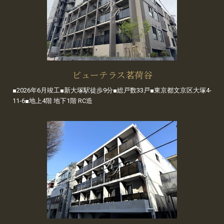
ビューテラス茗荷谷
■2026年6月竣工■新大塚駅徒歩9分■総戸数33戸■東京都文京区大塚4-
11-6■地上4階 地下1階 RC造