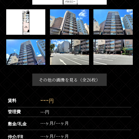
その他の画像を見る（全26枚）
---
賃料
円
管理費
---円
---ヶ月
/
---ヶ月
敷金/礼金
---ヶ月
/
---ヶ月
仲介/FR