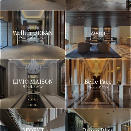
Wellith URBAN
Zoom
ウエリスアーバン
ズーム
LIVIO MAISON
Belle Face
リビオメゾン
ベルファース
GEOENT
Prime Bliss