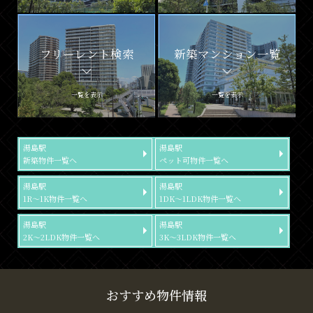
フリーレント検索
新築マンション一覧
一覧を表示
一覧を表示
湯島駅
湯島駅
新築物件一覧へ
ペット可物件一覧へ
湯島駅
湯島駅
1R～1K物件一覧へ
1DK～1LDK物件一覧へ
湯島駅
湯島駅
2K～2LDK物件一覧へ
3K～3LDK物件一覧へ
おすすめ物件情報