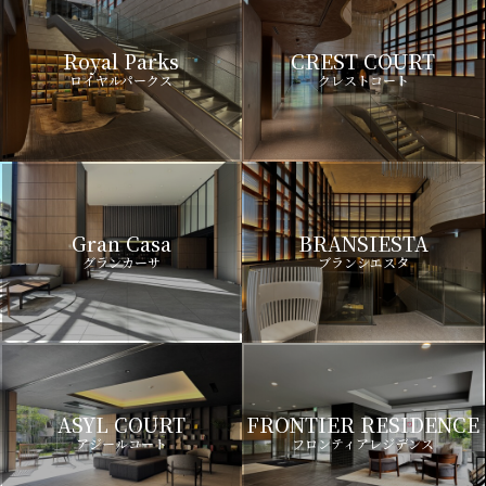
Royal Parks
CREST COURT
ロイヤルパークス
クレストコート
Gran Casa
BRANSIESTA
グランカーサ
ブランシエスタ
ASYL COURT
FRONTIER RESIDENCE
アジールコート
フロンティアレジデンス