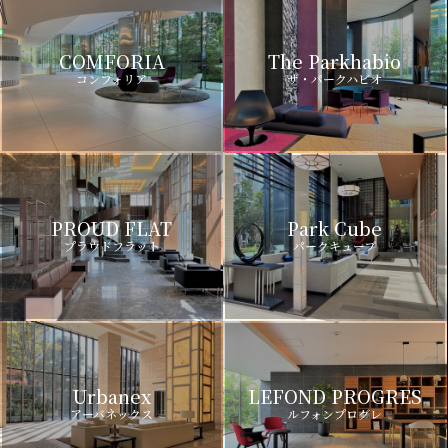
COMFORIA
The Parkhabio
コンフォリア
ザ・パークハビオ
PROUD FLAT
Park Cube
プラウドフラット
パークキューブ
Urbanex
LEFOND PROGRES
アーバネックス
ルフォンプログレ