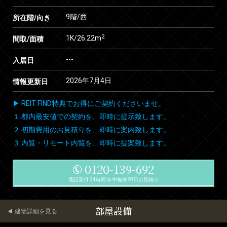
9階/西
所在階/向き
2
1K/26.22m
間取/面積
---
入居日
2026年7月4日
情報更新日
▶ REIT FIND特典でお得にご契約くださいませ。
１.都内最安値での契約を、即時に提示致します。
２.初期費用のお見積りを、即時に案内致します。
３.内覧・リモート内覧を、即時に提案致します。
0120-139-692
電話受付 24時間 年中無休 即日お見積り
部屋設備
建物詳細を見る