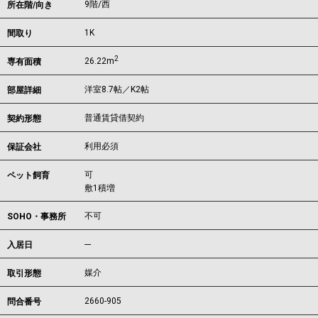
9階/西
所在階/向き
1K
間取り
2
26.22m
専有面積
洋室8.7帖／K2帖
部屋詳細
普通賃貸借契約
契約形態
利用必須
保証会社
可
ペット飼育
敷1積増
不可
SOHO・事務所
---
入居日
媒介
取引形態
2660-905
問合番号