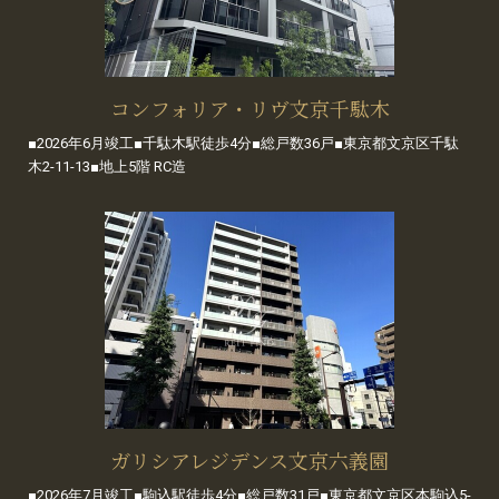
コンフォリア・リヴ文京千駄木
■2026年6月竣工■千駄木駅徒歩4分■総戸数36戸■東京都文京区千駄
木2-11-13■地上5階 RC造
ガリシアレジデンス文京六義園
■2026年7月竣工■駒込駅徒歩4分■総戸数31戸■東京都文京区本駒込5-