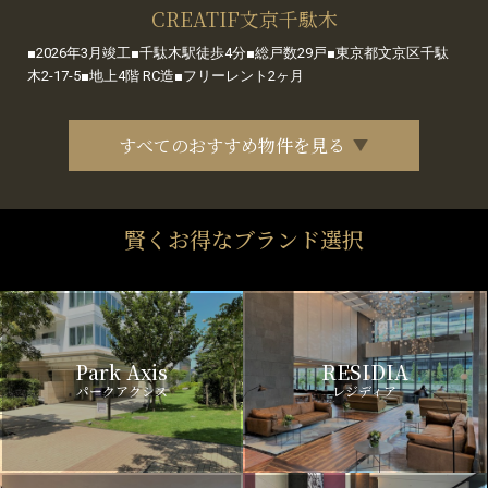
CREATIF文京千駄木
■2026年3月竣工■千駄木駅徒歩4分■総戸数29戸■東京都文京区千駄
木2-17-5■地上4階 RC造■フリーレント2ヶ月
すべてのおすすめ物件を見る
賢くお得なブランド選択
Park Axis
RESIDIA
パークアクシス
レジディア