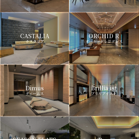
CASTALIA
ORCHID R
カスタリア
オーキッドレジデンス
Dimus
Brillia ist
ディームス
ブリリアイスト