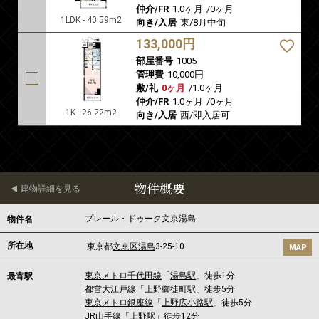
仲介/FR
1.0ヶ月
/
0ヶ月
1LDK - 40.59m2
向き/入居
東/8月中旬
133,000円
部屋番号
1005
管理費
10,000円
敷/礼
0ヶ月
/
1.0ヶ月
仲介/FR
1.0ヶ月
/
0ヶ月
1K - 26.22m2
向き/入居
西/即入居可
物件概要
建物詳細を見る
プレール・ドゥーク文京湯島
物件名
所在地
東京都
文京区
湯島
3-25-10
MAP
東京メトロ千代田線
「
湯島駅
」徒歩1分
最寄駅
都営大江戸線
「
上野御徒町駅
」徒歩5分
東京メトロ銀座線
「
上野広小路駅
」徒歩5分
JR山手線
「
上野駅
」徒歩12分