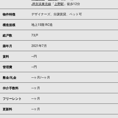
JR京浜東北線
「
上野駅
」徒歩12分
デザイナーズ、分譲賃貸、ペット可
物件特徴
地上15階 RC造
構造規模
73戸
総戸数
2021年7月
築年月
---
円
賃料
---円
管理費
---ヶ月
/
---ヶ月
敷金/礼金
---ヶ月
仲介手数料
---ヶ月
フリーレント
---ヶ月
更新料