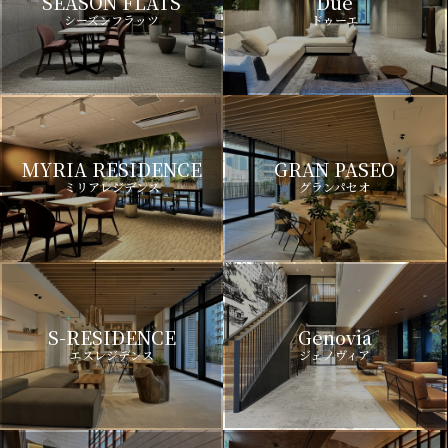
SEASON FLATS
Due
シーズンフラッツ
ドゥーエ
MYRIA RESIDENCE
GRAN PASEO
ミリアレジデンス
グランパセオ
S-RESIDENCE
Genovia
エスレジデンス
ジェノヴィア