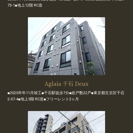
73-1■地上12階 RC造
Aglaia 千石 Deux
■2025年年11月竣工■千石駅徒歩7分■総戸数22戸■東京都文京区千石
2-37-4■地上5階 RC造■フリーレント2ヶ月