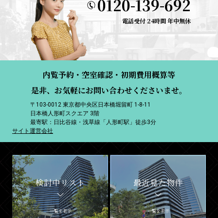
0120-139-692
電話受付 24時間 年中無休
内覧予約・空室確認・初期費用概算等
是非、お気軽にお問い合わせくださいませ。
〒103-0012 東京都中央区日本橋堀留町 1-8-11
日本橋人形町スクエア 3階
最寄駅：日比谷線・浅草線「人形町駅」徒歩3分
サイト運営会社
検討中リスト
最近見た物件
一覧を表示
一覧を表示