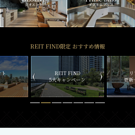
ジオエント
プライムブリス
REIT FIND限定 おすすめ情報
ND
リアルタイム
新
ペーン
更新一覧チェック