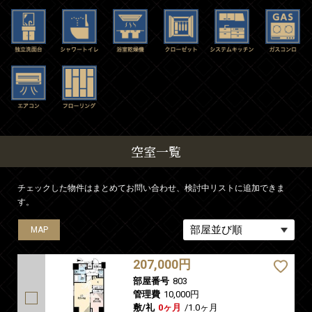
空室一覧
チェックした物件はまとめてお問い合わせ、検討中リストに追加できま
す。
MAP
MAP
207,000円
部屋番号
803
管理費
10,000円
敷/礼
0ヶ月
/
1.0ヶ月