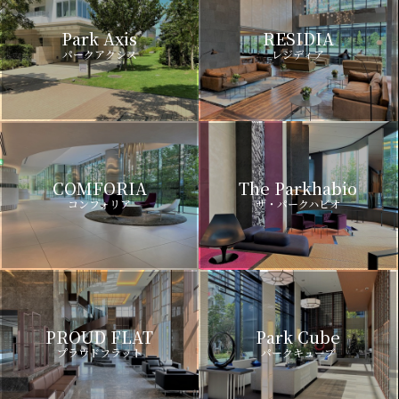
Park Axis
RESIDIA
パークアクシス
レジディア
COMFORIA
The Parkhabio
コンフォリア
ザ・パークハビオ
PROUD FLAT
Park Cube
プラウドフラット
パークキューブ