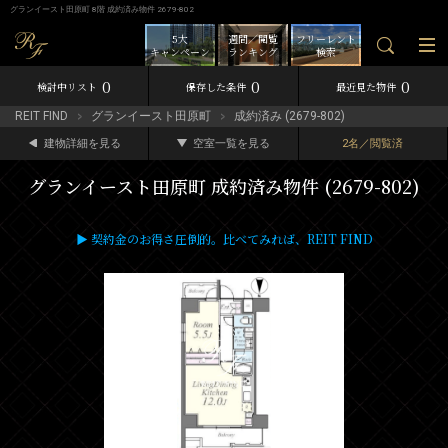
グランイースト田原町 8階 成約済み物件 2679-802
5大
週間／閲覧
フリーレント
キャンペーン
ランキング
検索
0
0
0
検討中リスト
保存した条件
最近見た物件
REIT FIND
グランイースト田原町
成約済み (2679-802)
建物詳細を見る
空室一覧を見る
2名／閲覧済
グランイースト田原町 成約済み物件 (2679-802)
▶ 契約金のお得さ圧倒的。比べてみれば、REIT FIND