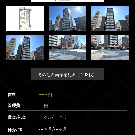
その他の画像を見る（全18枚）
---
賃料
円
管理費
---円
---ヶ月
/
---ヶ月
敷金/礼金
---ヶ月
/
---ヶ月
仲介/FR