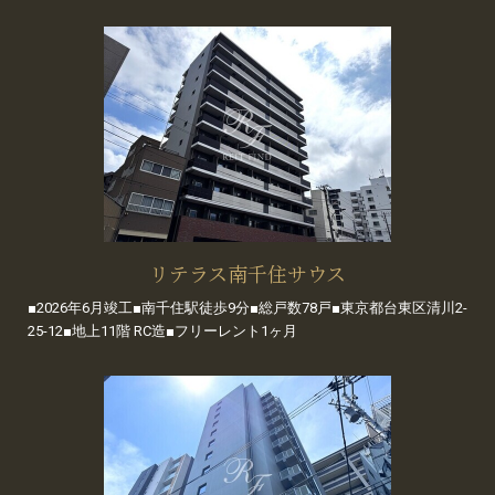
リテラス南千住サウス
■2026年6月竣工■南千住駅徒歩9分■総戸数78戸■東京都台東区清川2-
25-12■地上11階 RC造■フリーレント1ヶ月