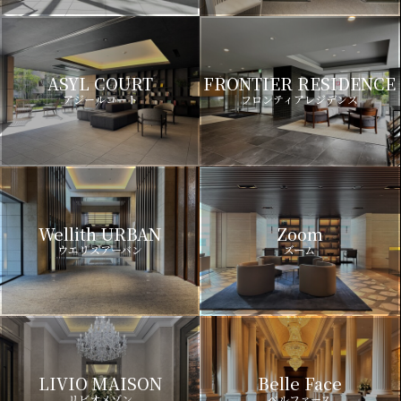
ASYL COURT
FRONTIER RESIDENCE
アジールコート
フロンティアレジデンス
Wellith URBAN
Zoom
ウエリスアーバン
ズーム
LIVIO MAISON
Belle Face
リビオメゾン
ベルファース