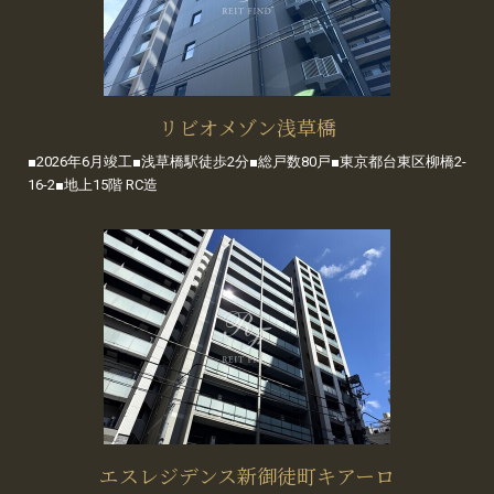
リビオメゾン浅草橋
■2026年6月竣工■浅草橋駅徒歩2分■総戸数80戸■東京都台東区柳橋2-
16-2■地上15階 RC造
エスレジデンス新御徒町キアーロ