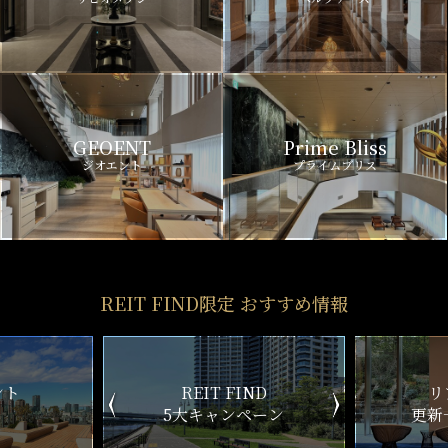
GEOENT
Prime Bliss
ジオエント
プライムブリス
REIT FIND限定 おすすめ情報
IND
リアルタイム
新
ペーン
更新一覧チェック