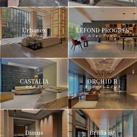
Urbanex
LEFOND PROGRES
アーバネックス
ルフォンプログレ
CASTALIA
ORCHID R
カスタリア
オーキッドレジデンス
Dimus
Brillia ist