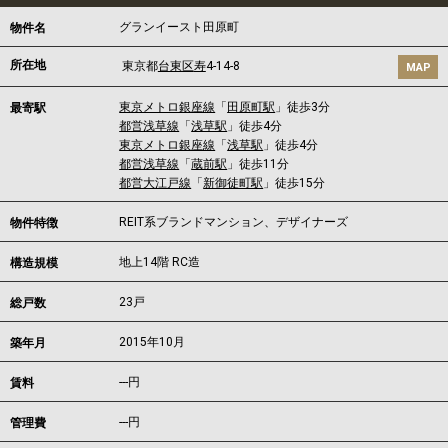
グランイースト田原町
物件名
所在地
東京都
台東区
寿
4-14-8
MAP
東京メトロ銀座線
「
田原町駅
」徒歩3分
最寄駅
都営浅草線
「
浅草駅
」徒歩4分
東京メトロ銀座線
「
浅草駅
」徒歩4分
都営浅草線
「
蔵前駅
」徒歩11分
都営大江戸線
「
新御徒町駅
」徒歩15分
REIT系ブランドマンション、デザイナーズ
物件特徴
地上14階 RC造
構造規模
23戸
総戸数
2015年10月
築年月
---
円
賃料
---円
管理費