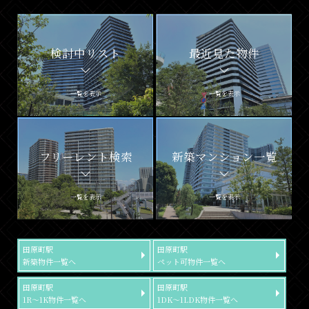
検討中リスト
最近見た物件
一覧を表示
一覧を表示
フリーレント検索
新築マンション一覧
一覧を表示
一覧を表示
田原町駅
田原町駅
新築物件一覧へ
ペット可物件一覧へ
田原町駅
田原町駅
1R～1K物件一覧へ
1DK～1LDK物件一覧へ