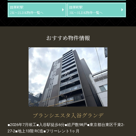
田原町駅
田原町駅
2K～2LDK物件一覧へ
3K～3LDK物件一覧へ
おすすめ物件情報
ブランシエスタ入谷グランデ
■2026年7月竣工■入谷駅徒歩6分■総戸数98戸■東京都台東区千束2-
27-2■地上13階 RC造■フリーレント1ヶ月