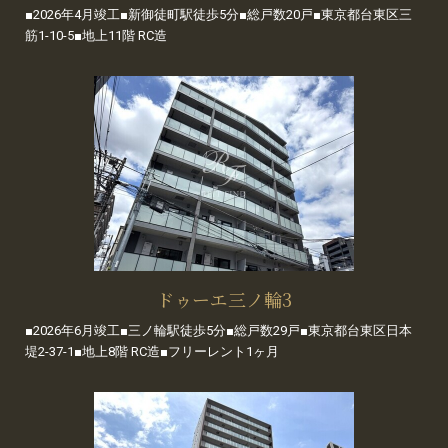
■2026年4月竣工■新御徒町駅徒歩5分■総戸数20戸■東京都台東区三
筋1-10-5■地上11階 RC造
ドゥーエ三ノ輪3
■2026年6月竣工■三ノ輪駅徒歩5分■総戸数29戸■東京都台東区日本
堤2-37-1■地上8階 RC造■フリーレント1ヶ月