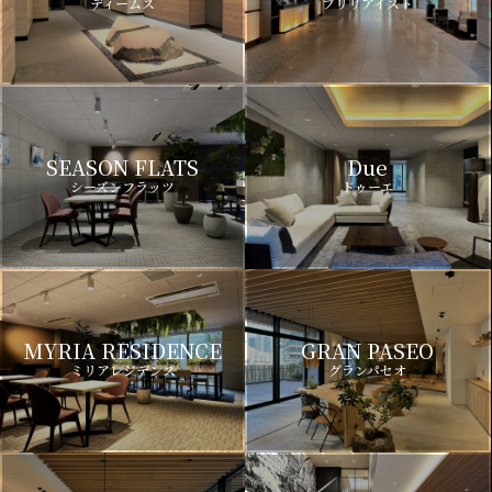
ディームス
ブリリアイスト
SEASON FLATS
Due
シーズンフラッツ
ドゥーエ
MYRIA RESIDENCE
GRAN PASEO
ミリアレジデンス
グランパセオ