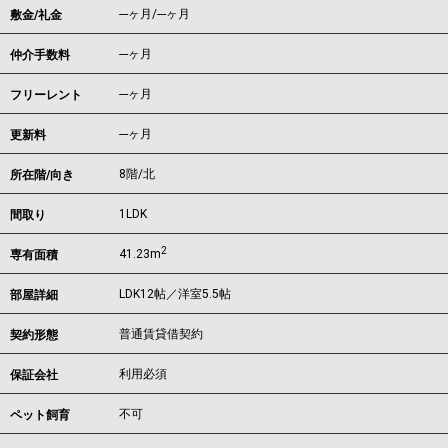
---ヶ月
/
---ヶ月
敷金/礼金
---ヶ月
仲介手数料
---ヶ月
フリーレント
---ヶ月
更新料
8階/北
所在階/向き
1LDK
間取り
2
41.23m
専有面積
LDK12帖／洋室5.5帖
部屋詳細
普通賃貸借契約
契約形態
利用必須
保証会社
不可
ペット飼育