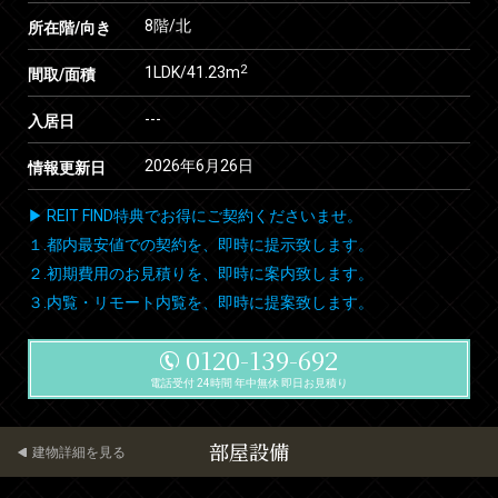
8階/北
所在階/向き
2
1LDK/41.23m
間取/面積
---
入居日
2026年6月26日
情報更新日
▶ REIT FIND特典でお得にご契約くださいませ。
１.都内最安値での契約を、即時に提示致します。
２.初期費用のお見積りを、即時に案内致します。
３.内覧・リモート内覧を、即時に提案致します。
0120-139-692
電話受付 24時間 年中無休 即日お見積り
部屋設備
建物詳細を見る