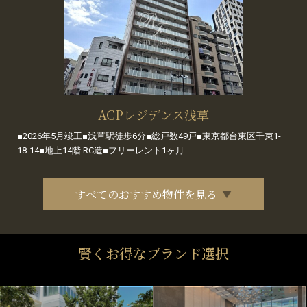
ACPレジデンス浅草
■2026年5月竣工■浅草駅徒歩6分■総戸数49戸■東京都台東区千束1-
18-14■地上14階 RC造■フリーレント1ヶ月
すべてのおすすめ物件を見る
賢くお得なブランド選択