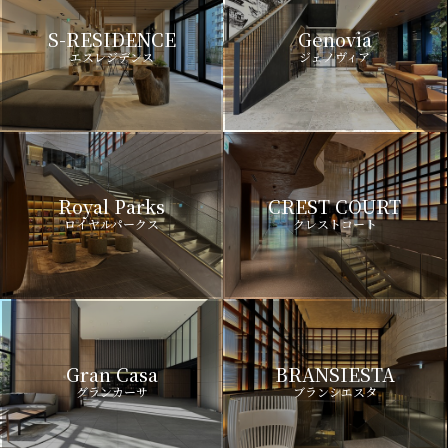
S-RESIDENCE
Genovia
エスレジデンス
ジェノヴィア
Royal Parks
CREST COURT
ロイヤルパークス
クレストコート
Gran Casa
BRANSIESTA
グランカーサ
ブランシエスタ