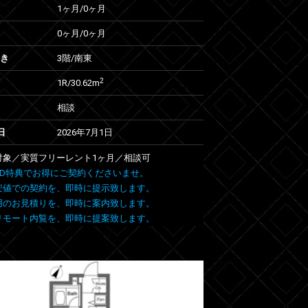
1ヶ月
/
0ヶ月
0ヶ月
/
0ヶ月
向き
3階/南東
2
1R/30.62m
相談
日
2026年7月1日
室対象／実質フリーレント1ヶ月／相談可
 FIND特典でお得にご契約くださいませ。
安値での契約を、即時に提示致します。
用のお見積りを、即時に案内致します。
リモート内覧を、即時に提案致します。