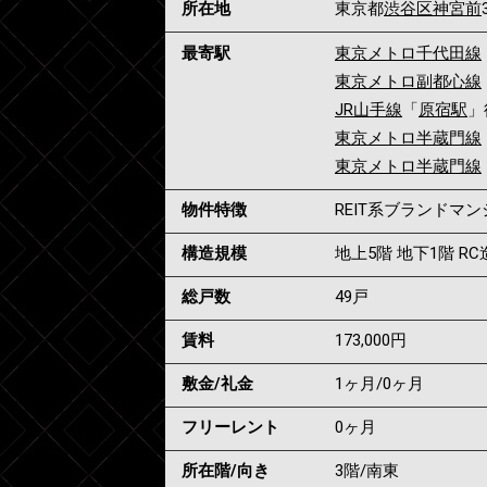
所在地
東京都
渋谷区
神宮前
最寄駅
東京メトロ千代田線
東京メトロ副都心線
JR山手線
「
原宿駅
」
東京メトロ半蔵門線
東京メトロ半蔵門線
物件特徴
REIT系ブランドマ
構造規模
地上5階 地下1階 RC
総戸数
49戸
賃料
173,000
円
敷金/礼金
1ヶ月
/
0ヶ月
フリーレント
0ヶ月
所在階/向き
3階/南東