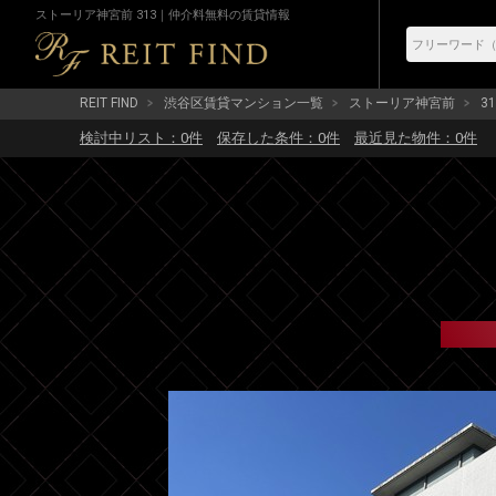
ストーリア神宮前 313｜仲介料無料の賃貸情報
REIT FIND
渋谷区賃貸マンション一覧
ストーリア神宮前
31
検討中リスト：
0
件
保存した条件：
0
件
最近見た物件：
0
件