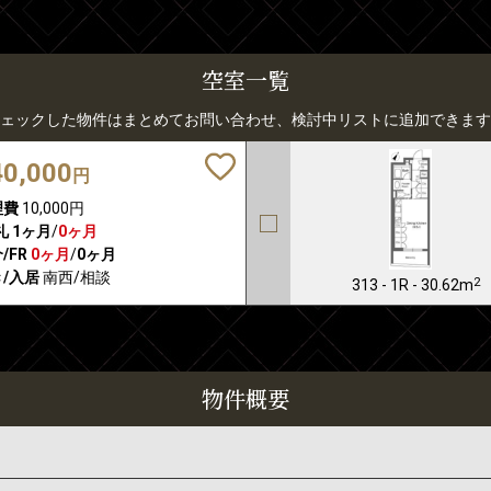
空室一覧
ェックした物件はまとめてお問い合わせ、検討中リストに追加できます
40,000
円
理費
10,000円
礼
1ヶ月
/
0ヶ月
/FR
0ヶ月
/
0ヶ月
/入居
南西/相談
2
313 - 1R - 30.62m
物件概要