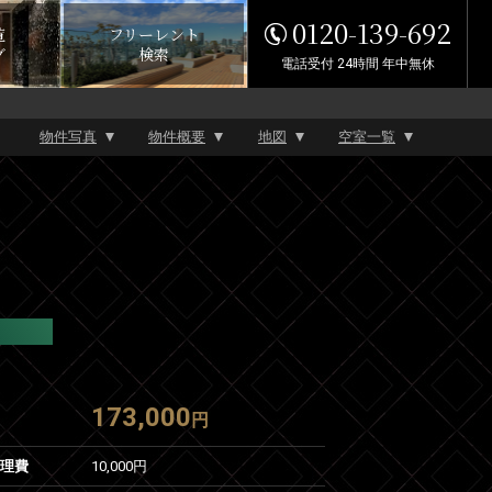
0120-139-692
覧
フリーレント
グ
検索
電話受付 24時間 年中無休
物件写真
物件概要
地図
空室一覧
173,000
円
管理費
10,000円