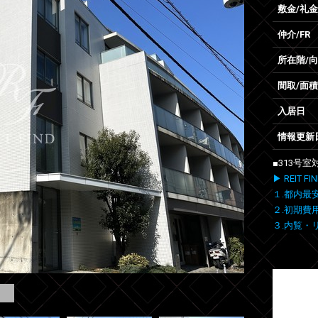
敷金/礼金
仲介/FR
所在階/
間取/面積
入居日
情報更新
■313号
▶ REIT
１.都内最
２.初期費
３.内覧・