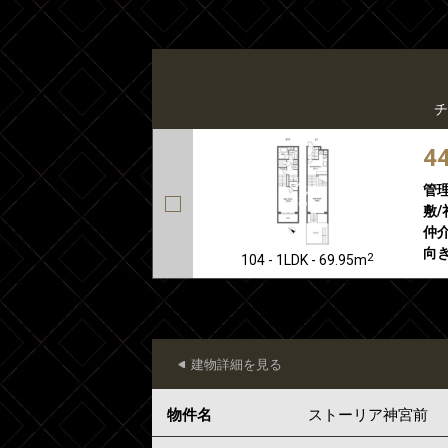
チ
4
管
敷/
仲介
向き
2
104 - 1LDK - 69.95m
建物詳細を見る
物件名
ストーリア神宮前