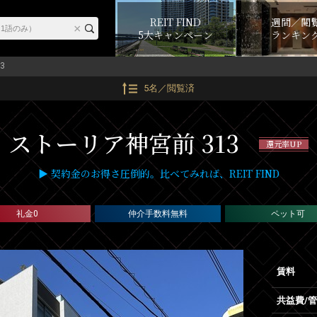
REIT FIND
週間／閲
5大キャンペーン
ランキン
3
5名／閲覧済
ストーリア神宮前 313
還元率UP
▶ 契約金のお得さ圧倒的。比べてみれば、REIT FIND
礼金0
仲介手数料無料
ペット可
賃料
共益費/