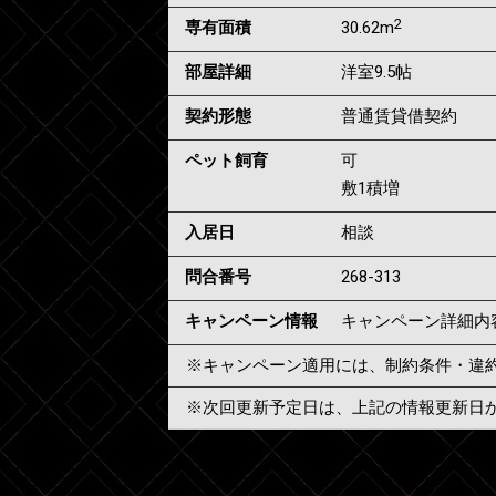
2
専有面積
30.62m
部屋詳細
洋室9.5帖
契約形態
普通賃貸借契約
ペット飼育
可
敷1積増
入居日
相談
問合番号
268-313
キャンペーン情報
キャンペーン詳細内
※キャンペーン適用には、制約条件・違
※次回更新予定日は、上記の情報更新日