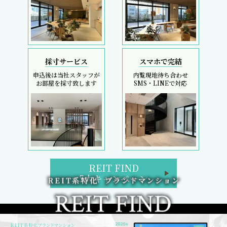
採寸サービス
スマホで完結
申込後は当社スタッフが
内覧現地待ち合わせ
お部屋を採寸致します
SMS・LINEで対応
REIT FIND
5大キャンペーン