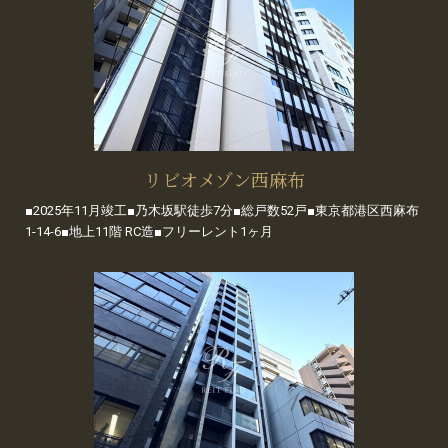
リビオメゾン西麻布
■2025年11月竣工■乃木坂駅徒歩7分■総戸数52戸■東京都港区西麻布
1-14-6■地上11階 RC造■フリーレント1ヶ月