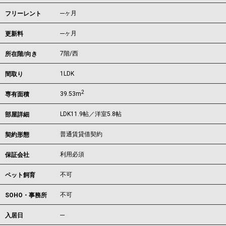
---ヶ月
フリーレント
---ヶ月
更新料
7階/西
所在階/向き
1LDK
間取り
2
39.53m
専有面積
LDK11.9帖／洋室5.8帖
部屋詳細
普通賃貸借契約
契約形態
利用必須
保証会社
不可
ペット飼育
不可
SOHO・事務所
---
入居日