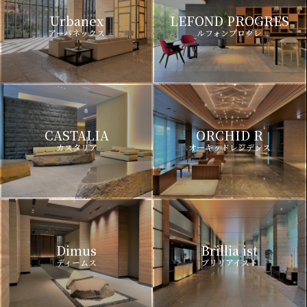
Urbanex
LEFOND PROGRES
アーバネックス
ルフォンプログレ
CASTALIA
ORCHID R
カスタリア
オーキッドレジデンス
Dimus
Brillia ist
ディームス
ブリリアイスト