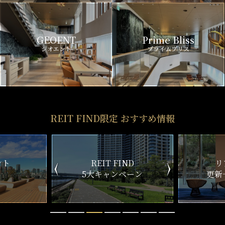
GEOENT
Prime Bliss
ジオエント
プライムブリス
REIT FIND限定 おすすめ情報
ND
リアルタイム
新
ペーン
更新一覧チェック