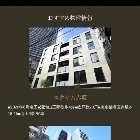
おすすめ物件情報
エクサム赤坂
■2026年6月竣工■溜池山王駅徒歩4分■総戸数20戸■東京都港区赤坂2-
18-16■地上5階 RC造