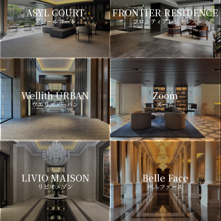
ASYL COURT
FRONTIER RESIDENCE
アジールコート
フロンティアレジデンス
Wellith URBAN
Zoom
ウエリスアーバン
ズーム
LIVIO MAISON
Belle Face
リビオメゾン
ベルファース