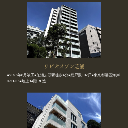
リビオメゾン芝浦
■2025年6月竣工■芝浦ふ頭駅徒歩4分■総戸数102戸■東京都港区海岸
3-21-35■地上14階 RC造