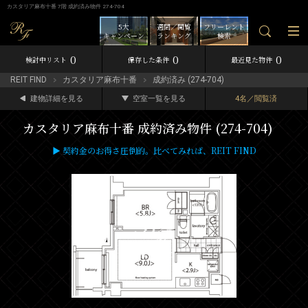
カスタリア麻布十番 7階 成約済み物件 274-704
5大
週間／閲覧
フリーレント
キャンペーン
ランキング
検索
0
0
0
検討中リスト
保存した条件
最近見た物件
REIT FIND
カスタリア麻布十番
成約済み (274-704)
建物詳細を見る
空室一覧を見る
4名／閲覧済
カスタリア麻布十番 成約済み物件 (274-704)
▶ 契約金のお得さ圧倒的。比べてみれば、REIT FIND