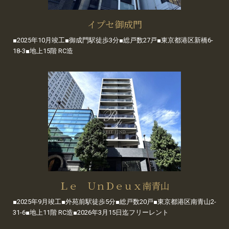
イプセ御成門
■2025年10月竣工■御成門駅徒歩3分■総戸数27戸■東京都港区新橋6-
18-3■地上15階 RC造
Ｌｅ ＵｎＤｅｕｘ南青山
■2025年9月竣工■外苑前駅徒歩5分■総戸数20戸■東京都港区南青山2-
31-6■地上11階 RC造■2026年3月15日迄フリーレント