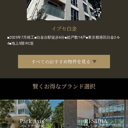
イプセ白金
■2025年7月竣工■白金台駅徒歩6分■総戸数14戸■東京都港区白金2-6-
4■地上5階 RC造
すべてのおすすめ物件を見る
賢くお得なブランド選択
Park Axis
RESIDIA
パークアクシス
レジディア