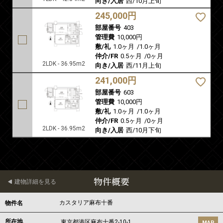
向き/入居
西/10月上旬
245,000円
部屋番号
403
管理費
10,000円
敷/礼
1.0ヶ月
/
1.0ヶ月
仲介/FR
0.5ヶ月
/
0ヶ月
2LDK - 36.95m2
向き/入居
西/11月上旬
241,000円
部屋番号
603
管理費
10,000円
敷/礼
1.0ヶ月
/
1.0ヶ月
仲介/FR
0.5ヶ月
/
0ヶ月
2LDK - 36.95m2
向き/入居
西/10月下旬
物件概要
建物詳細を見る
カスタリア麻布十番
物件名
所在地
東京都
港区
麻布十番
2-10-1
MAP