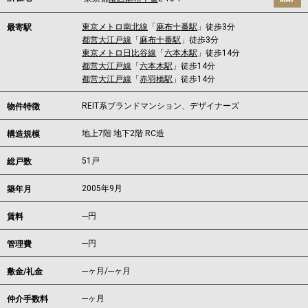
東京メトロ南北線
「
麻布十番駅
」徒歩3分
最寄駅
都営大江戸線
「
麻布十番駅
」徒歩3分
東京メトロ日比谷線
「
六本木駅
」徒歩14分
都営大江戸線
「
六本木駅
」徒歩14分
都営大江戸線
「
赤羽橋駅
」徒歩14分
REIT系ブランドマンション、デザイナーズ
物件特徴
地上7階 地下2階 RC造
構造規模
51戸
総戸数
2005年9月
築年月
---
円
賃料
---円
管理費
---ヶ月
/
---ヶ月
敷金/礼金
---ヶ月
仲介手数料