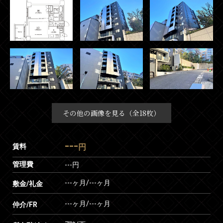
その他の画像を見る（全18枚）
---
賃料
円
管理費
---円
---ヶ月
/
---ヶ月
敷金/礼金
---ヶ月
/
---ヶ月
仲介/FR