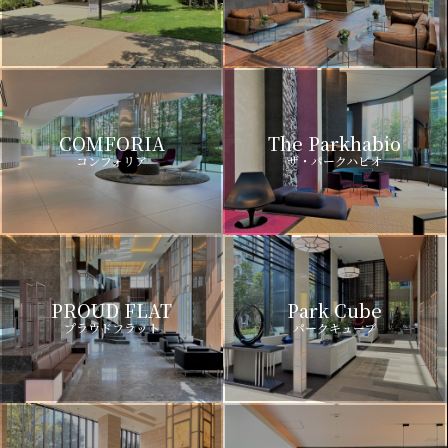
COMFORIA
The Parkhabio
コンフォリア
ザ・パークハビオ
PROUD FLAT
Park Cube
プラウドフラット
パークキューブ