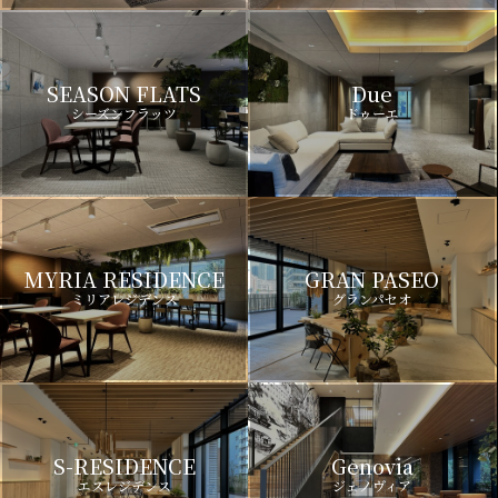
SEASON FLATS
Due
シーズンフラッツ
ドゥーエ
MYRIA RESIDENCE
GRAN PASEO
ミリアレジデンス
グランパセオ
S-RESIDENCE
Genovia
エスレジデンス
ジェノヴィア