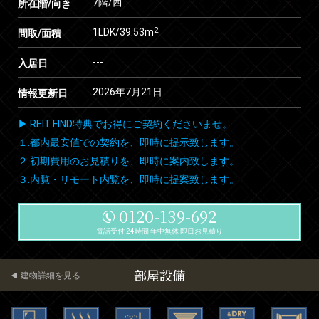
7階/西
所在階/向き
2
1LDK/39.53m
間取/面積
---
入居日
2026年7月21日
情報更新日
▶ REIT FIND特典でお得にご契約くださいませ。
１.都内最安値での契約を、即時に提示致します。
２.初期費用のお見積りを、即時に案内致します。
３.内覧・リモート内覧を、即時に提案致します。
0120-139-692
電話受付 24時間 年中無休 即日お見積り
部屋設備
建物詳細を見る