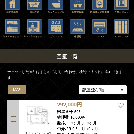
空室一覧
チェックした物件はまとめてお問い合わせ、検討中リストに追加できま
す。
MAP
MAP
MAP
292,000円
部屋番号
505
管理費
10,000円
敷/礼
1.0ヶ月
/
1.0ヶ月
仲介/FR
0.5ヶ月
/
0ヶ月
1LDK - 42.84m2