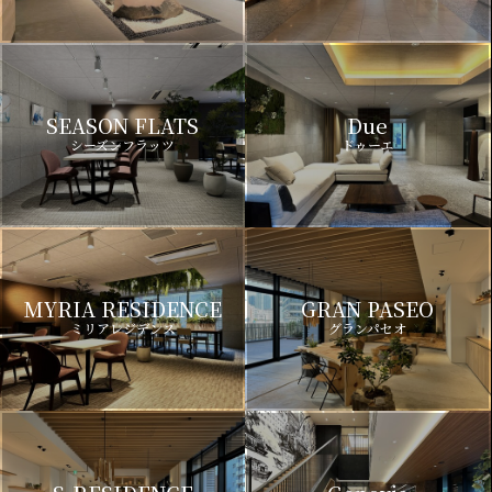
SEASON FLATS
Due
シーズンフラッツ
ドゥーエ
MYRIA RESIDENCE
GRAN PASEO
ミリアレジデンス
グランパセオ