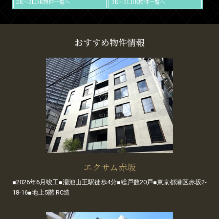
2K～2LDK物件一覧へ
3K～3LDK物件一覧へ
おすすめ物件情報
エクサム赤坂
■2026年6月竣工■溜池山王駅徒歩4分■総戸数20戸■東京都港区赤坂2-
18-16■地上5階 RC造