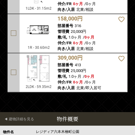
仲介/FR
0ヶ月
/
0ヶ月
1LDK - 31.15m2
向き/入居
北東/相談
158,000円
部屋番号
316
管理費
20,000円
敷/礼
1.0ヶ月
/
0ヶ月
仲介/FR
0ヶ月
/
0ヶ月
1R - 30.60m2
向き/入居
北東/相談
309,000円
部屋番号
413
管理費
25,000円
敷/礼
1.0ヶ月
/
0ヶ月
仲介/FR
0ヶ月
/
0ヶ月
2LDK - 59.35m2
向き/入居
北東/即入居可
物件概要
建物詳細を見る
レジディア六本木檜町公園
物件名