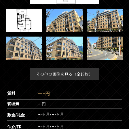
その他の画像を見る（全18枚）
---
賃料
円
管理費
---円
---ヶ月
/
---ヶ月
敷金/礼金
---ヶ月
/
---ヶ月
仲介/FR