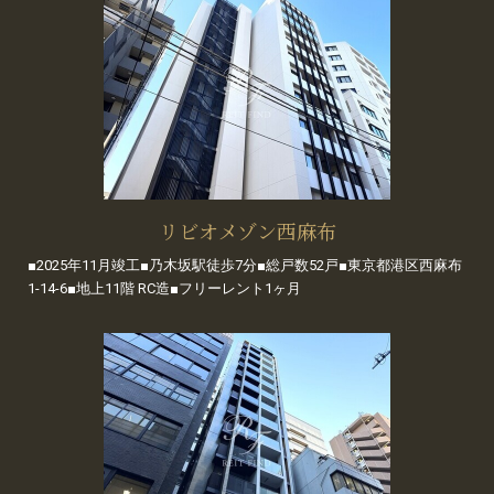
リビオメゾン西麻布
■2025年11月竣工■乃木坂駅徒歩7分■総戸数52戸■東京都港区西麻布
1-14-6■地上11階 RC造■フリーレント1ヶ月