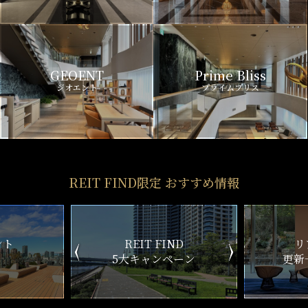
GEOENT
Prime Bliss
ジオエント
プライムブリス
REIT FIND限定 おすすめ情報
ND
リアルタイム
新
ペーン
更新一覧チェック