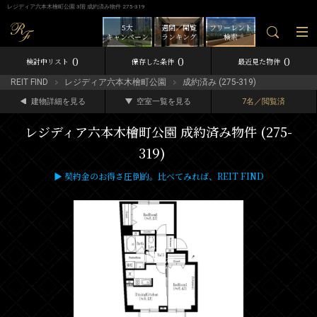
レジディア六本木檜町公園 3階 成約済み物件 275-319
5大
週間／閲覧
フリーレント
キャンペーン
ランキング
検索
0
0
0
検討中リスト
保存した条件
最近見た物件
REIT FIND
レジディア六本木檜町公園
成約済み (275-319)
建物詳細を見る
空室一覧を見る
7名／閲覧済
レジディア六本木檜町公園 成約済み物件 (275-
319)
▶ 契約金のお得さ圧倒的。比べてみれば、REIT FIND