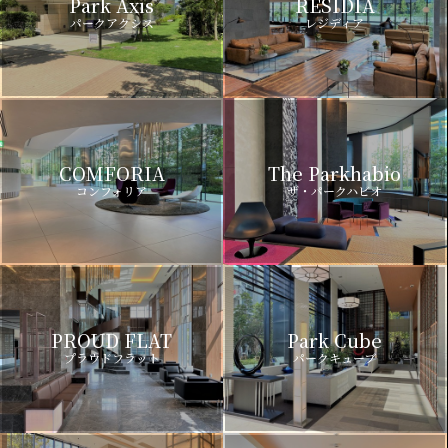
Park Axis
RESIDIA
パークアクシス
レジディア
COMFORIA
The Parkhabio
コンフォリア
ザ・パークハビオ
PROUD FLAT
Park Cube
プラウドフラット
パークキューブ