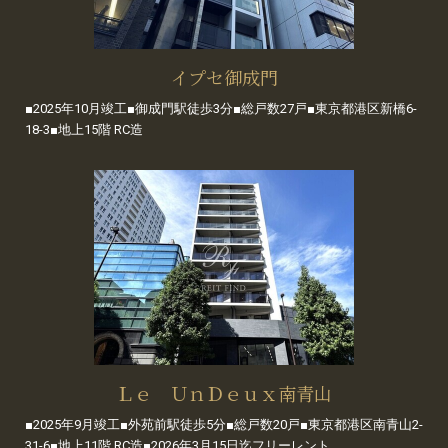
イプセ御成門
■2025年10月竣工■御成門駅徒歩3分■総戸数27戸■東京都港区新橋6-
18-3■地上15階 RC造
Ｌｅ ＵｎＤｅｕｘ南青山
■2025年9月竣工■外苑前駅徒歩5分■総戸数20戸■東京都港区南青山2-
31-6■地上11階 RC造■2026年3月15日迄フリーレント