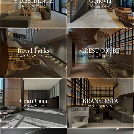
S-RESIDENCE
Genovia
エスレジデンス
ジェノヴィア
Royal Parks
CREST COURT
ロイヤルパークス
クレストコート
Gran Casa
BRANSIESTA
グランカーサ
ブランシエスタ