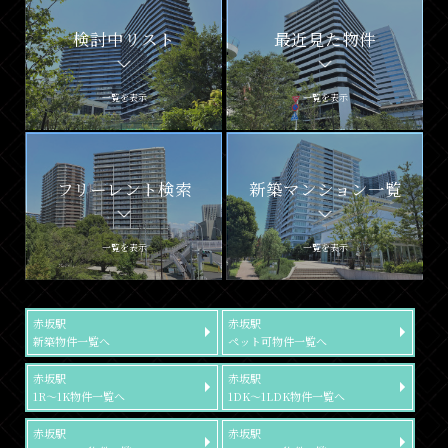
検討中リスト
最近見た物件
一覧を表示
一覧を表示
フリーレント検索
新築マンション一覧
一覧を表示
一覧を表示
赤坂駅
赤坂駅
新築物件一覧へ
ペット可物件一覧へ
赤坂駅
赤坂駅
1R～1K物件一覧へ
1DK～1LDK物件一覧へ
赤坂駅
赤坂駅