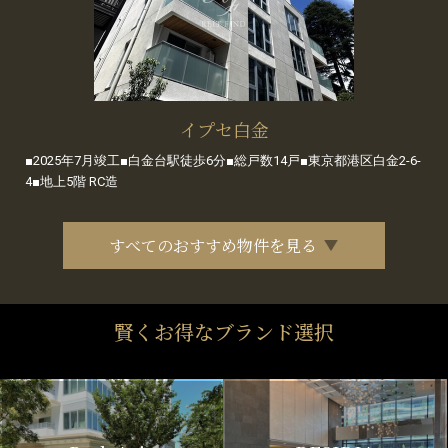
イプセ白金
■2025年7月竣工■白金台駅徒歩6分■総戸数14戸■東京都港区白金2-6-
4■地上5階 RC造
すべてのおすすめ物件を見る
賢くお得なブランド選択