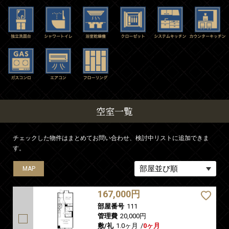
空室一覧
チェックした物件はまとめてお問い合わせ、検討中リストに追加できま
す。
MAP
MAP
MAP
167,000円
部屋番号
111
管理費
20,000円
敷/礼
1.0ヶ月
/
0ヶ月