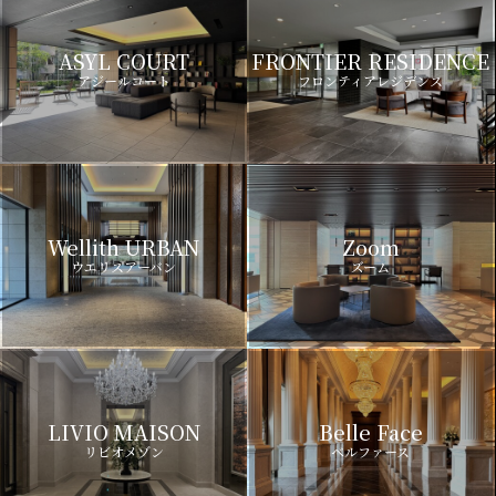
ASYL COURT
FRONTIER RESIDENCE
アジールコート
フロンティアレジデンス
Wellith URBAN
Zoom
ウエリスアーバン
ズーム
LIVIO MAISON
Belle Face
リビオメゾン
ベルファース