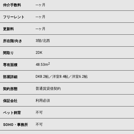
---ヶ月
仲介手数料
---ヶ月
フリーレント
---ヶ月
更新料
3階/北西
所在階/向き
2DK
間取り
2
48.53m
専有面積
DK8.2帖／洋室8.4帖／洋室6.2帖
部屋詳細
普通賃貸借契約
契約形態
利用必須
保証会社
不可
ペット飼育
不可
SOHO・事務所