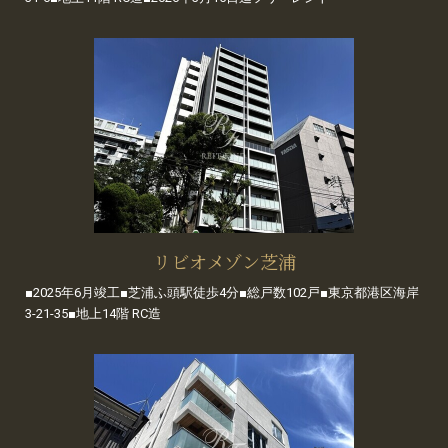
リビオメゾン芝浦
■2025年6月竣工■芝浦ふ頭駅徒歩4分■総戸数102戸■東京都港区海岸
3-21-35■地上14階 RC造