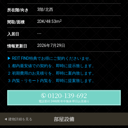
3階/北西
所在階/向き
2
2DK/48.53m
間取/面積
---
入居日
2026年7月29日
情報更新日
▶ REIT FIND特典でお得にご契約くださいませ。
１.都内最安値での契約を、即時に提示致します。
２.初期費用のお見積りを、即時に案内致します。
３.内覧・リモート内覧を、即時に提案致します。
0120-139-692
電話受付 24時間 年中無休 即日お見積り
部屋設備
建物詳細を見る