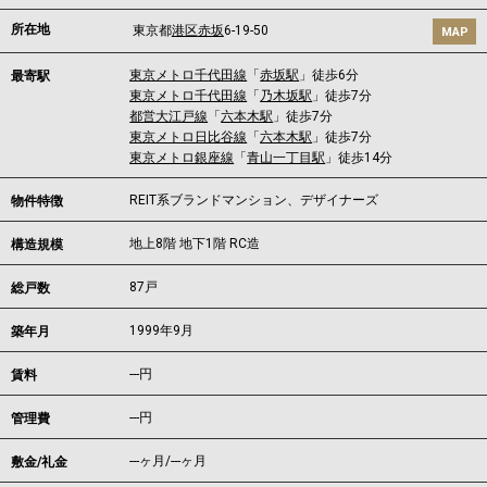
所在地
東京都
港区
赤坂
6-19-50
MAP
東京メトロ千代田線
「
赤坂駅
」徒歩6分
最寄駅
東京メトロ千代田線
「
乃木坂駅
」徒歩7分
都営大江戸線
「
六本木駅
」徒歩7分
東京メトロ日比谷線
「
六本木駅
」徒歩7分
東京メトロ銀座線
「
青山一丁目駅
」徒歩14分
REIT系ブランドマンション、デザイナーズ
物件特徴
地上8階 地下1階 RC造
構造規模
87戸
総戸数
1999年9月
築年月
---
円
賃料
---円
管理費
---ヶ月
/
---ヶ月
敷金/礼金