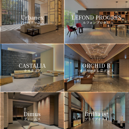
Urbanex
LEFOND PROGRES
アーバネックス
ルフォンプログレ
CASTALIA
ORCHID R
カスタリア
オーキッドレジデンス
Dimus
Brillia ist
ディームス
ブリリアイスト