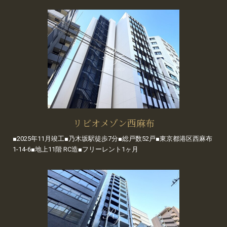
リビオメゾン西麻布
■2025年11月竣工■乃木坂駅徒歩7分■総戸数52戸■東京都港区西麻布
1-14-6■地上11階 RC造■フリーレント1ヶ月