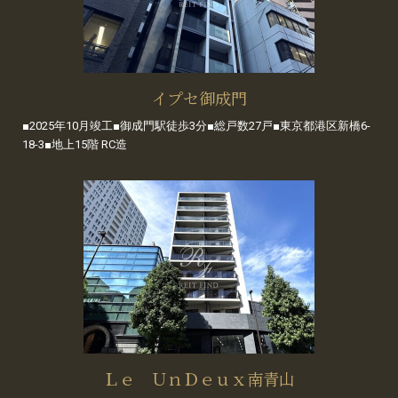
イプセ御成門
■2025年10月竣工■御成門駅徒歩3分■総戸数27戸■東京都港区新橋6-
18-3■地上15階 RC造
Ｌｅ ＵｎＤｅｕｘ南青山