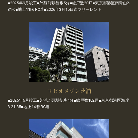
■2025年9月竣工■外苑前駅徒歩5分■総戸数20戸■東京都港区南青山2-
31-6■地上11階 RC造■2026年3月15日迄フリーレント
リビオメゾン芝浦
■2025年6月竣工■芝浦ふ頭駅徒歩4分■総戸数102戸■東京都港区海岸
3-21-35■地上14階 RC造