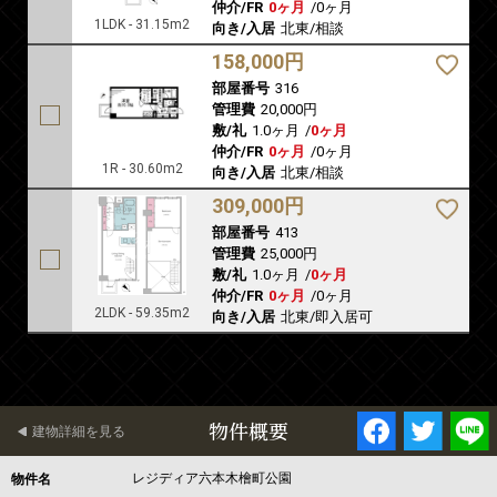
仲介/FR
0ヶ月
/
0ヶ月
1LDK - 31.15m2
向き/入居
北東/相談
158,000円
部屋番号
316
管理費
20,000円
敷/礼
1.0ヶ月
/
0ヶ月
仲介/FR
0ヶ月
/
0ヶ月
1R - 30.60m2
向き/入居
北東/相談
309,000円
部屋番号
413
管理費
25,000円
敷/礼
1.0ヶ月
/
0ヶ月
仲介/FR
0ヶ月
/
0ヶ月
2LDK - 59.35m2
向き/入居
北東/即入居可
物件概要
建物詳細を見る
レジディア六本木檜町公園
物件名