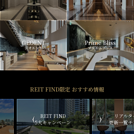
GEOENT
Prime Bliss
ジオエント
プライムブリス
REIT FIND限定 おすすめ情報
ND
リアルタイム
新
ペーン
更新一覧チェック