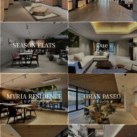
SEASON FLATS
Due
シーズンフラッツ
ドゥーエ
MYRIA RESIDENCE
GRAN PASEO
ミリアレジデンス
グランパセオ