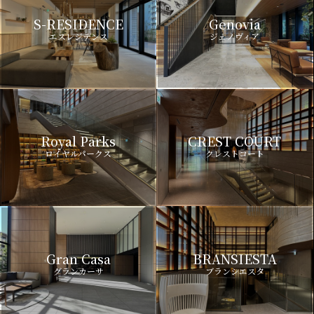
S-RESIDENCE
Genovia
エスレジデンス
ジェノヴィア
Royal Parks
CREST COURT
ロイヤルパークス
クレストコート
Gran Casa
BRANSIESTA
グランカーサ
ブランシエスタ