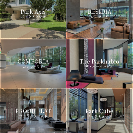
Park Axis
RESIDIA
パークアクシス
レジディア
COMFORIA
The Parkhabio
コンフォリア
ザ・パークハビオ
PROUD FLAT
Park Cube
プラウドフラット
パークキューブ