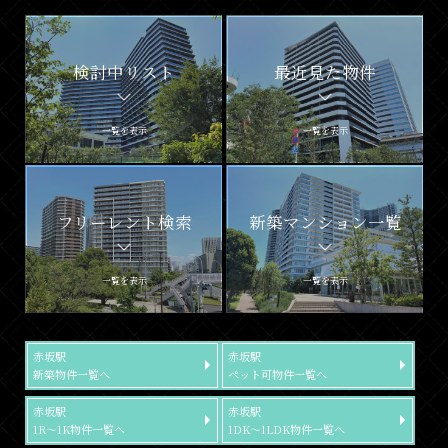
検討中リスト
最近見た物件
一覧を表示
一覧を表示
フリーレント検索
新築マンション一覧
一覧を表示
一覧を表示
赤坂駅
赤坂駅
新築物件一覧へ
ペット可物件一覧へ
赤坂駅
赤坂駅
1R～1K物件一覧へ
1DK～1LDK物件一覧へ