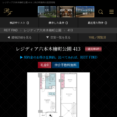
レジディア六本木檜町公園 413｜仲介料無料の賃貸情報
5大
週間／閲覧
フリーレント
キャンペーン
ランキング
検索
0
0
0
検討中リスト
保存した条件
最近見た物件
REIT FIND
レジディア六本木檜町公園
413
建物詳細を見る
空室一覧を見る
10名／閲覧済
レジディア六本木檜町公園 413
還元率UP
▶ 契約金のお得さ圧倒的。比べてみれば、REIT FIND
礼金0
仲介手数料無料