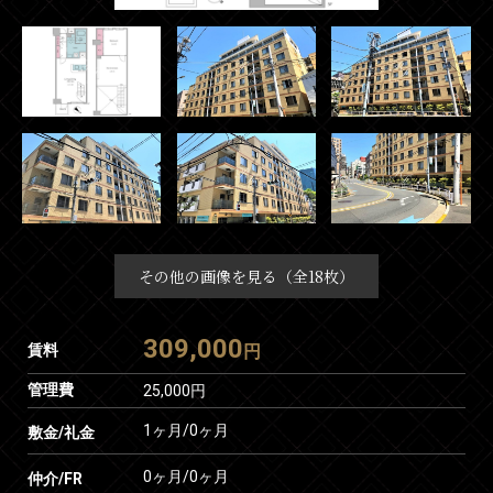
その他の画像を見る（全18枚）
309,000
賃料
円
管理費
25,000円
1ヶ月
/
0ヶ月
敷金/礼金
0ヶ月
/
0ヶ月
仲介/FR