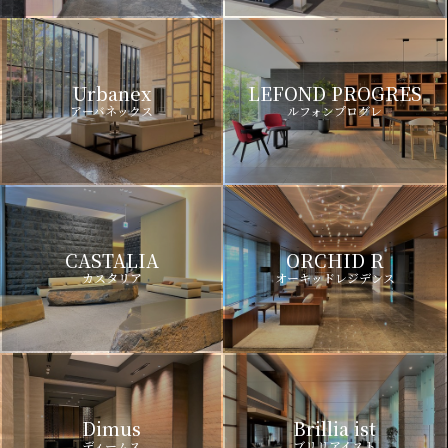
Urbanex
LEFOND PROGRES
アーバネックス
ルフォンプログレ
CASTALIA
ORCHID R
カスタリア
オーキッドレジデンス
Dimus
Brillia ist
ディームス
ブリリアイスト