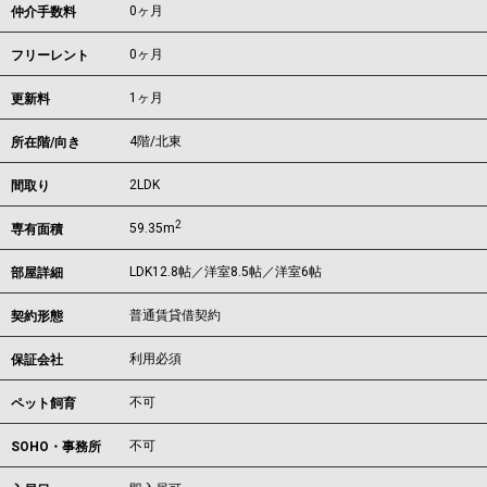
0ヶ月
仲介手数料
0ヶ月
フリーレント
1ヶ月
更新料
4階/北東
所在階/向き
2LDK
間取り
2
59.35m
専有面積
LDK12.8帖／洋室8.5帖／洋室6帖
部屋詳細
普通賃貸借契約
契約形態
利用必須
保証会社
不可
ペット飼育
不可
SOHO・事務所