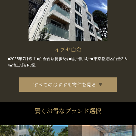
イプセ白金
■2025年7月竣工■白金台駅徒歩6分■総戸数14戸■東京都港区白金2-6-
4■地上5階 RC造
すべてのおすすめ物件を見る
賢くお得なブランド選択