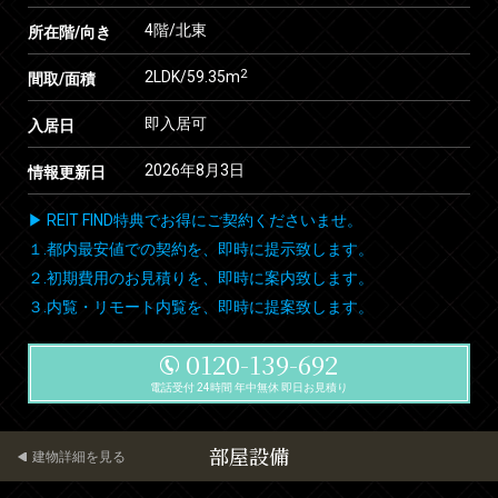
4階/北東
所在階/向き
2
2LDK/59.35m
間取/面積
即入居可
入居日
2026年8月3日
情報更新日
▶ REIT FIND特典でお得にご契約くださいませ。
１.都内最安値での契約を、即時に提示致します。
２.初期費用のお見積りを、即時に案内致します。
３.内覧・リモート内覧を、即時に提案致します。
0120-139-692
電話受付 24時間 年中無休 即日お見積り
部屋設備
建物詳細を見る