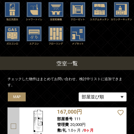
空室一覧
チェックした物件はまとめてお問い合わせ、検討中リストに追加できま
す。
MAP
MAP
MAP
167,000円
部屋番号
111
管理費
20,000円
敷/礼
1.0ヶ月
/
0ヶ月