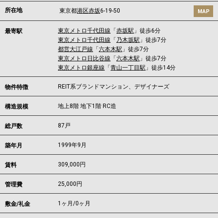
所在地
東京都
港区
赤坂
6-19-50
MAP
東京メトロ千代田線
「
赤坂駅
」徒歩6分
最寄駅
東京メトロ千代田線
「
乃木坂駅
」徒歩7分
都営大江戸線
「
六本木駅
」徒歩7分
東京メトロ日比谷線
「
六本木駅
」徒歩7分
東京メトロ銀座線
「
青山一丁目駅
」徒歩14分
REIT系ブランドマンション、デザイナーズ
物件特徴
地上8階 地下1階 RC造
構造規模
87戸
総戸数
1999年9月
築年月
309,000
円
賃料
25,000円
管理費
1ヶ月
/
0ヶ月
敷金/礼金