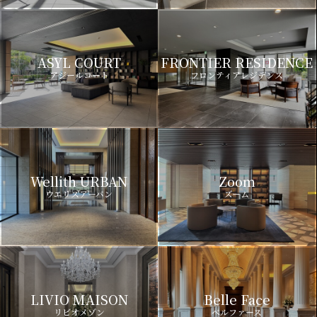
ASYL COURT
FRONTIER RESIDENCE
アジールコート
フロンティアレジデンス
Wellith URBAN
Zoom
ウエリスアーバン
ズーム
LIVIO MAISON
Belle Face
リビオメゾン
ベルファース