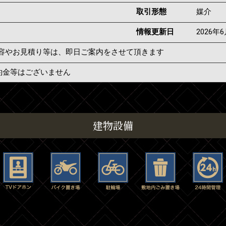
取引形態
媒介
情報更新日
2026年
容やお見積り等は、即日ご案内をさせて頂きます
約金等はございません
建物設備