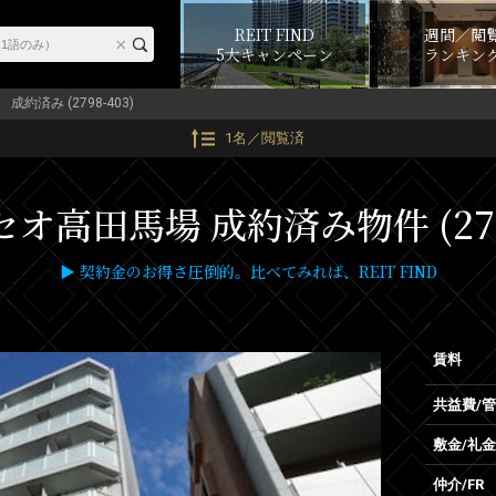
REIT FIND
週間／閲
5大キャンペーン
ランキン
成約済み (2798-403)
1名／閲覧済
オ高田馬場 成約済み物件 (2798
▶ 契約金のお得さ圧倒的。比べてみれば、REIT FIND
賃料
共益費/
敷金/礼金
仲介/FR