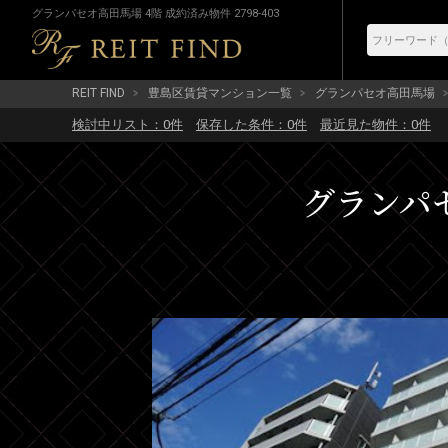
グランパセオ高田馬場 4階 成約済み物件 2798-403
REIT FIND
豊島区賃貸マンション一覧
グランパセオ高田馬場
検討中リスト：
0
件
保存した条件：
0
件
最近見た物件：
0
件
グランパセ