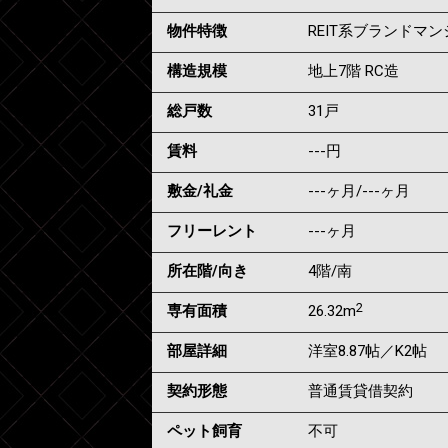
物件特徴
REIT系ブランドマ
構造規模
地上7階 RC造
総戸数
31戸
賃料
---
円
敷金/礼金
---ヶ月
/
---ヶ月
フリーレント
---ヶ月
所在階/向き
4階/南
2
専有面積
26.32m
部屋詳細
洋室8.87帖／K2帖
契約形態
普通賃貸借契約
ペット飼育
不可