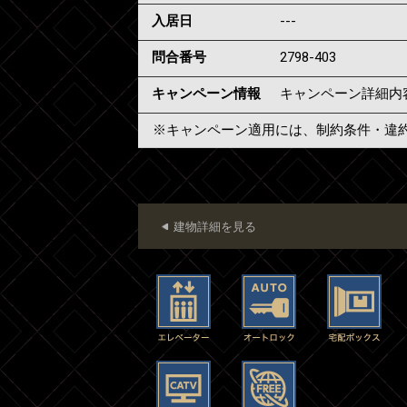
入居日
---
問合番号
2798-403
キャンペーン情報
キャンペーン詳細内
※キャンペーン適用には、制約条件・違
建物詳細を見る