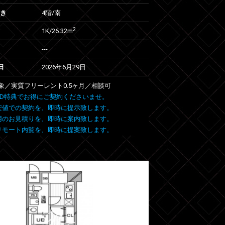
向き
4階/南
2
1K/26.32m
---
日
2026年6月29日
象／実質フリーレント0.5ヶ月／相談可
 FIND特典でお得にご契約くださいませ。
安値での契約を、即時に提示致します。
用のお見積りを、即時に案内致します。
リモート内覧を、即時に提案致します。