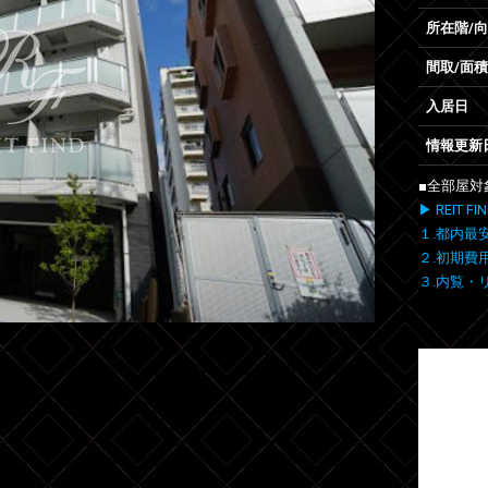
所在階/
間取/面積
入居日
情報更新
■全部屋対
▶ REIT
１.都内最
２.初期費
３.内覧・