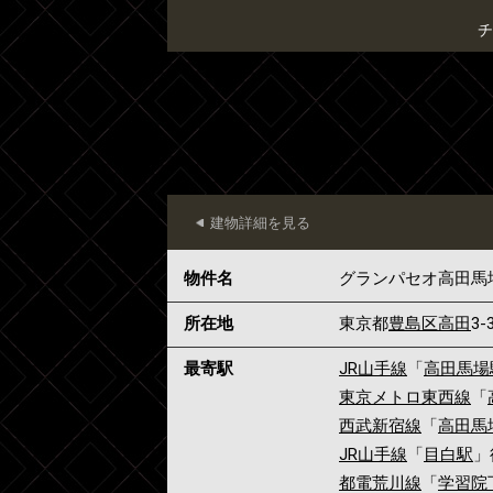
チ
建物詳細を見る
物件名
グランパセオ高田馬
所在地
東京都
豊島区
高田
3-
最寄駅
JR山手線
「
高田馬場
東京メトロ東西線
「
西武新宿線
「
高田馬
JR山手線
「
目白駅
」
都電荒川線
「
学習院