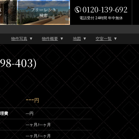
0120-139-692
覧
フリーレント
グ
検索
電話受付 24時間 年中無休
物件写真
物件概要
地図
空室一覧
-403)
---
円
管理費
---円
---ヶ月
/
---ヶ月
---ヶ月
/
---ヶ月