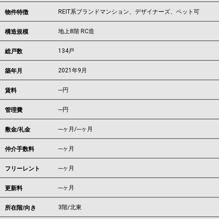
REIT系ブランドマンション、デザイナーズ、ペット可
物件特徴
地上8階 RC造
構造規模
134戸
総戸数
2021年9月
築年月
---
円
賃料
---円
管理費
---ヶ月
/
---ヶ月
敷金/礼金
---ヶ月
仲介手数料
---ヶ月
フリーレント
---ヶ月
更新料
3階/北東
所在階/向き