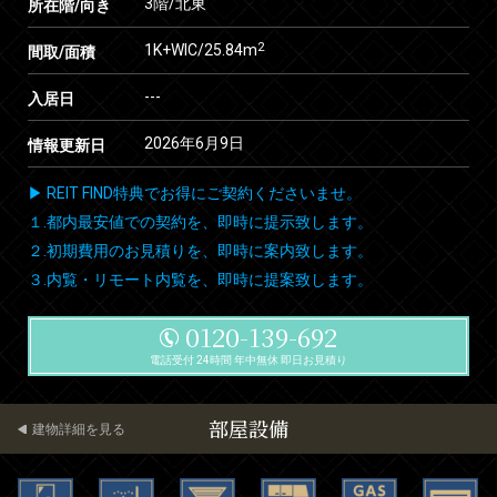
3階/北東
所在階/向き
2
1K+WIC/25.84m
間取/面積
---
入居日
2026年6月9日
情報更新日
▶ REIT FIND特典でお得にご契約くださいませ。
１.都内最安値での契約を、即時に提示致します。
２.初期費用のお見積りを、即時に案内致します。
３.内覧・リモート内覧を、即時に提案致します。
0120-139-692
電話受付 24時間 年中無休 即日お見積り
部屋設備
建物詳細を見る