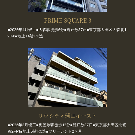
PRIME SQUARE 3
■2026年4月竣工■大森駅徒歩6分■総戸数37戸■東京都大田区大森北1-
23-6■地上14階 RC造
リヴシティ蒲田イースト
■2026年3月竣工■梅屋敷駅徒歩12分■総戸数37戸■東京都大田区北糀
谷2-4-1■地上5階 RC造■フリーレント2ヶ月