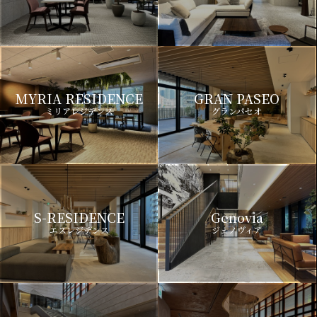
MYRIA RESIDENCE
GRAN PASEO
ミリアレジデンス
グランパセオ
S-RESIDENCE
Genovia
エスレジデンス
ジェノヴィア