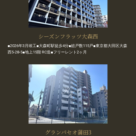
シーズンフラッツ大森西
■2026年3月竣工■大森町駅徒歩4分■総戸数115戸■東京都大田区大森
西5-28-5■地上15階 RC造■フリーレント2ヶ月
グランパセオ蒲田3