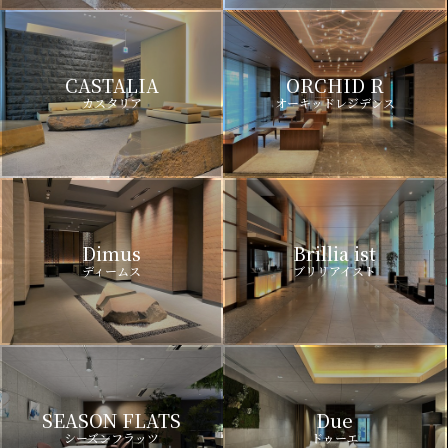
CASTALIA
ORCHID R
カスタリア
オーキッドレジデンス
Dimus
Brillia ist
ディームス
ブリリアイスト
SEASON FLATS
Due
シーズンフラッツ
ドゥーエ