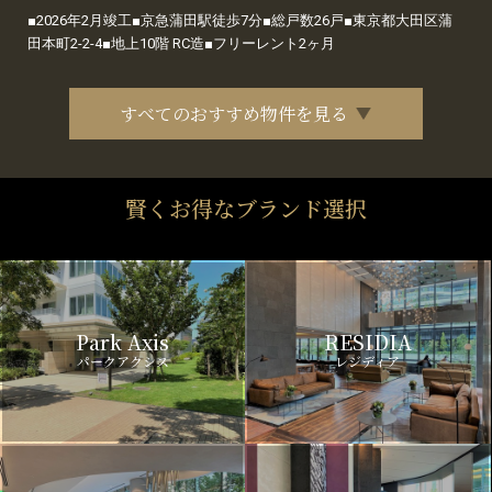
■2026年2月竣工■京急蒲田駅徒歩7分■総戸数26戸■東京都大田区蒲
田本町2-2-4■地上10階 RC造■フリーレント2ヶ月
すべてのおすすめ物件を見る
賢くお得なブランド選択
Park Axis
RESIDIA
パークアクシス
レジディア