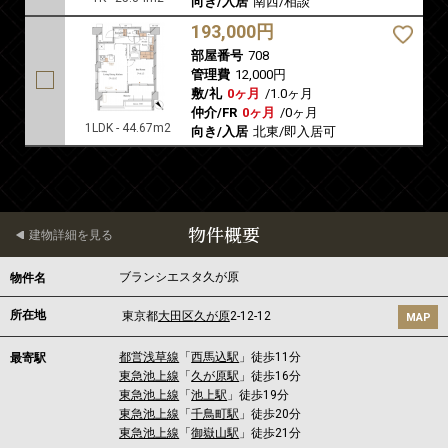
向き/入居
南西/相談
193,000円
部屋番号
708
管理費
12,000円
敷/礼
0ヶ月
/
1.0ヶ月
仲介/FR
0ヶ月
/
0ヶ月
1LDK - 44.67m2
向き/入居
北東/即入居可
物件概要
建物詳細を見る
ブランシエスタ久が原
物件名
所在地
東京都
大田区
久が原
2-12-12
MAP
都営浅草線
「
西馬込駅
」徒歩11分
最寄駅
東急池上線
「
久が原駅
」徒歩16分
東急池上線
「
池上駅
」徒歩19分
東急池上線
「
千鳥町駅
」徒歩20分
東急池上線
「
御嶽山駅
」徒歩21分