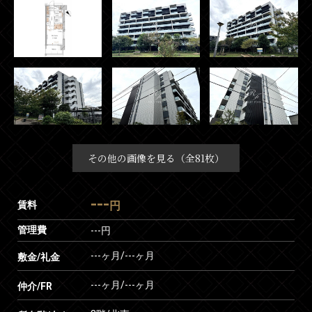
その他の画像を見る（全81枚）
---
賃料
円
管理費
---円
---ヶ月
/
---ヶ月
敷金/礼金
---ヶ月
/
---ヶ月
仲介/FR