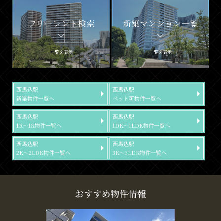
フリーレント検索
新築マンション一覧
一覧を表示
一覧を表示
西馬込駅
西馬込駅
新築物件一覧へ
ペット可物件一覧へ
西馬込駅
西馬込駅
1R～1K物件一覧へ
1DK～1LDK物件一覧へ
西馬込駅
西馬込駅
2K～2LDK物件一覧へ
3K～3LDK物件一覧へ
おすすめ物件情報