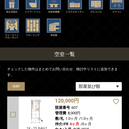
空室一覧
チェックした物件はまとめてお問い合わせ、検討中リストに追加できま
す。
MAP
MAP
120,000円
部屋番号
607
管理費
8,000円
敷/礼
1.0ヶ月
/
1.0ヶ月
仲介/FR
0ヶ月
/
0ヶ月
1K - 25.84m2