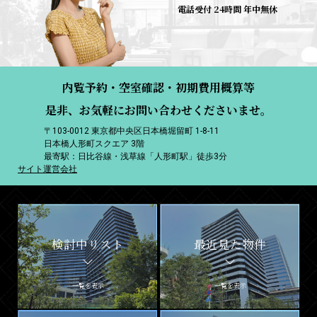
電話受付 24時間 年中無休
内覧予約・空室確認・初期費用概算等
是非、お気軽にお問い合わせくださいませ。
〒103-0012 東京都中央区日本橋堀留町 1-8-11
日本橋人形町スクエア 3階
最寄駅：日比谷線・浅草線「人形町駅」徒歩3分
サイト運営会社
検討中リスト
最近見た物件
一覧を表示
一覧を表示