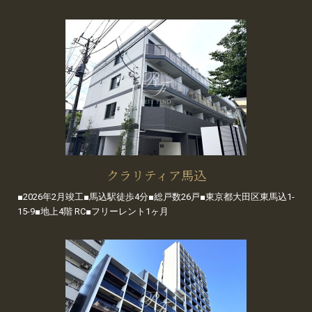
クラリティア馬込
■2026年2月竣工■馬込駅徒歩4分■総戸数26戸■東京都大田区東馬込1-
15-9■地上4階 RC■フリーレント1ヶ月