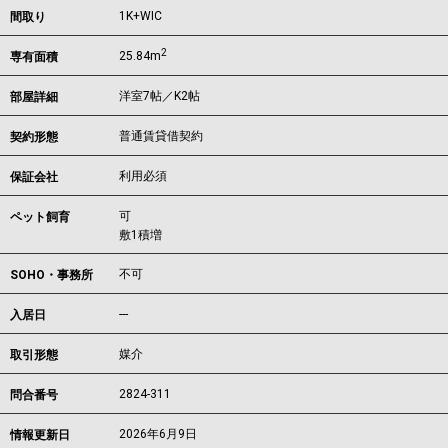
1K+WIC
間取り
2
25.84m
専有面積
洋室7帖／K2帖
部屋詳細
普通賃貸借契約
契約形態
利用必須
保証会社
可
ペット飼育
敷1積増
不可
SOHO・事務所
---
入居日
媒介
取引形態
2824-311
問合番号
2026年6月9日
情報更新日