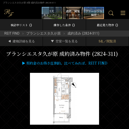
ブランシエスタ久が原 3階 成約済み物件 2824-311
5大
週間／閲覧
フリーレント
キャンペーン
ランキング
検索
0
0
0
検討中リスト
保存した条件
最近見た物件
REIT FIND
ブランシエスタ久が原
成約済み (2824-311)
建物詳細を見る
空室一覧を見る
5名／閲覧済
ブランシエスタ久が原 成約済み物件 (2824-311)
▶ 契約金のお得さ圧倒的。比べてみれば、REIT FIND