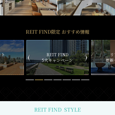
REIT FIND限定 おすすめ情報
ND
リアルタイム
新
ペーン
更新一覧チェック
REIT FIND
STYLE