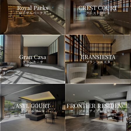
Royal Parks
CREST COURT
ロイヤルパークス
クレストコート
Gran Casa
BRANSIESTA
グランカーサ
ブランシエスタ
ASYL COURT
FRONTIER RESIDENCE
アジールコート
フロンティアレジデンス