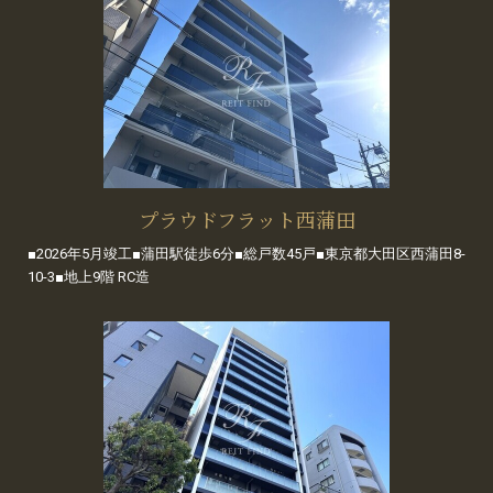
プラウドフラット西蒲田
■2026年5月竣工■蒲田駅徒歩6分■総戸数45戸■東京都大田区西蒲田8-
10-3■地上9階 RC造