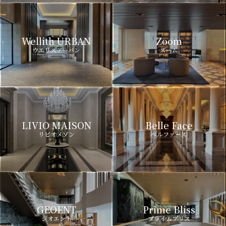
Wellith URBAN
Zoom
ウエリスアーバン
ズーム
LIVIO MAISON
Belle Face
リビオメゾン
ベルファース
GEOENT
Prime Bliss
ジオエント
プライムブリス