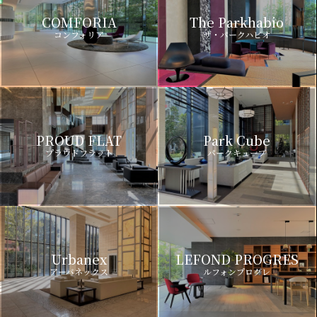
COMFORIA
The Parkhabio
コンフォリア
ザ・パークハビオ
PROUD FLAT
Park Cube
プラウドフラット
パークキューブ
Urbanex
LEFOND PROGRES
アーバネックス
ルフォンプログレ