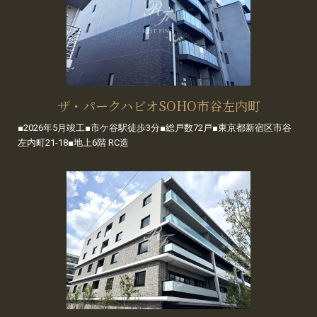
ザ・パークハビオSOHO市谷左内町
■2026年5月竣工■市ケ谷駅徒歩3分■総戸数72戸■東京都新宿区市谷
左内町21-18■地上6階 RC造