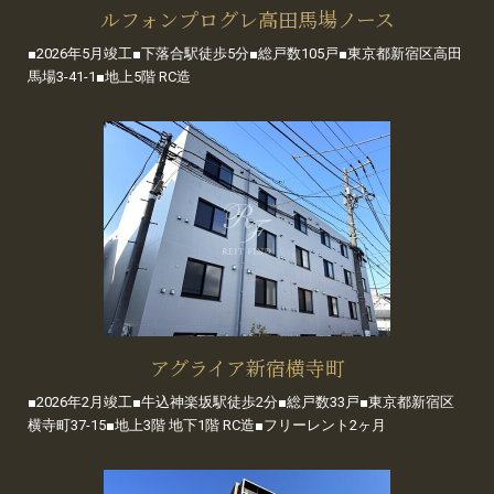
ルフォンプログレ高田馬場ノース
■2026年5月竣工■下落合駅徒歩5分■総戸数105戸■東京都新宿区高田
馬場3-41-1■地上5階 RC造
アグライア新宿横寺町
■2026年2月竣工■牛込神楽坂駅徒歩2分■総戸数33戸■東京都新宿区
横寺町37-15■地上3階 地下1階 RC造■フリーレント2ヶ月