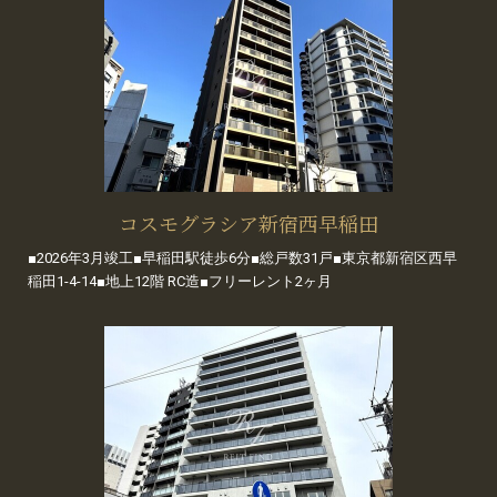
コスモグラシア新宿西早稲田
■2026年3月竣工■早稲田駅徒歩6分■総戸数31戸■東京都新宿区西早
稲田1-4-14■地上12階 RC造■フリーレント2ヶ月