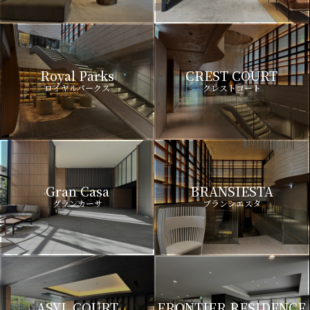
Royal Parks
CREST COURT
ロイヤルパークス
クレストコート
Gran Casa
BRANSIESTA
グランカーサ
ブランシエスタ
ASYL COURT
FRONTIER RESIDENCE