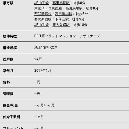
JR山手線
「
高田馬場駅
」徒歩8分
最寄駅
東京メトロ東西線
「
高田馬場駅
」徒歩8分
西武新宿線
「
高田馬場駅
」徒歩8分
西武新宿線
「
下落合駅
」徒歩9分
JR山手線
「
新大久保駅
」徒歩18分
REIT系ブランドマンション、デザイナーズ
物件特徴
地上13階 RC造
構造規模
94戸
総戸数
2017年1月
築年月
---
円
賃料
---円
管理費
---ヶ月
/
---ヶ月
敷金/礼金
---ヶ月
仲介手数料
---ヶ月
フリーレント