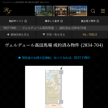
ヴェルデュール高田馬場 7階 成約済み物件 2834-704
5大
週間／閲覧
フリーレント
キャンペーン
ランキング
検索
0
0
0
検討中リスト
保存した条件
最近見た物件
REIT FIND
ヴェルデュール高田馬場
成約済み (2834-704)
建物詳細を見る
空室一覧を見る
9名／閲覧済
ヴェルデュール高田馬場 成約済み物件 (2834-704)
▶ 契約金のお得さ圧倒的。比べてみれば、REIT FIND