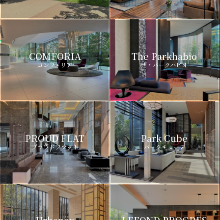
COMFORIA
The Parkhabio
コンフォリア
ザ・パークハビオ
PROUD FLAT
Park Cube
プラウドフラット
パークキューブ