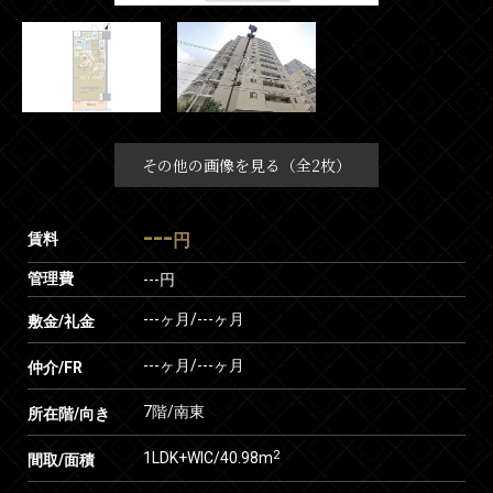
その他の画像を見る（全2枚）
---
賃料
円
管理費
---円
---ヶ月
/
---ヶ月
敷金/礼金
---ヶ月
/
---ヶ月
仲介/FR
7階/南東
所在階/向き
2
1LDK+WIC/40.98m
間取/面積