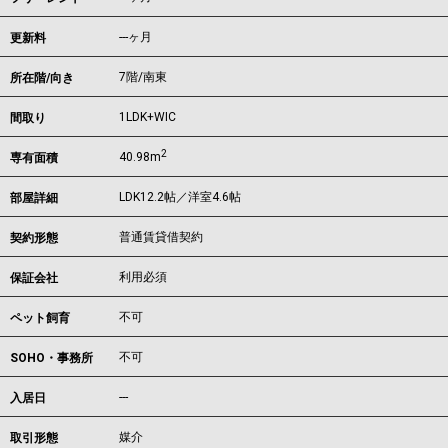
---ヶ月
更新料
7階/南東
所在階/向き
1LDK+WIC
間取り
2
40.98m
専有面積
LDK12.2帖／洋室4.6帖
部屋詳細
普通賃貸借契約
契約形態
利用必須
保証会社
不可
ペット飼育
不可
SOHO・事務所
---
入居日
媒介
取引形態