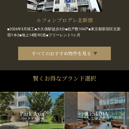
ルフォンプログレ北新宿
■2026年3月竣工■大久保駅徒歩3分■総戸数104戸■東京都新宿区北新
宿1-8-2■地上14階 RC造■フリーレント1ヶ月
すべてのおすすめ物件を見る
賢くお得なブランド選択
Park Axis
RESIDIA
パークアクシス
レジディア