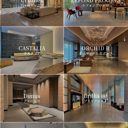
Urbanex
LEFOND PROGRES
アーバネックス
ルフォンプログレ
CASTALIA
ORCHID R
カスタリア
オーキッドレジデンス
Dimus
Brillia ist
ディームス
ブリリアイスト