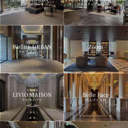
アジールコート
フロンティアレジデンス
Wellith URBAN
Zoom
ウエリスアーバン
ズーム
LIVIO MAISON
Belle Face
リビオメゾン
ベルファース