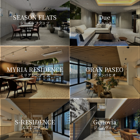
SEASON FLATS
Due
シーズンフラッツ
ドゥーエ
MYRIA RESIDENCE
GRAN PASEO
ミリアレジデンス
グランパセオ
S-RESIDENCE
Genovia
エスレジデンス
ジェノヴィア