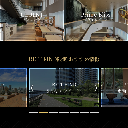
GEOENT
Prime Bliss
ジオエント
プライムブリス
REIT FIND限定 おすすめ情報
ND
リアルタイム
新
ペーン
更新一覧チェック