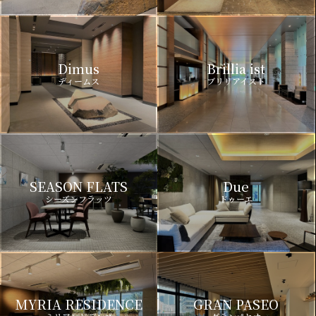
Dimus
Brillia ist
ディームス
ブリリアイスト
SEASON FLATS
Due
シーズンフラッツ
ドゥーエ
MYRIA RESIDENCE
GRAN PASEO