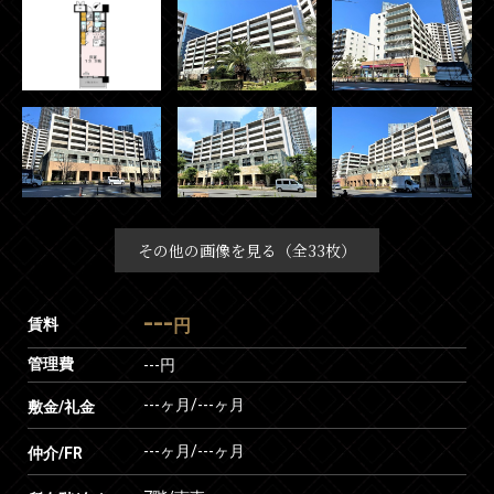
その他の画像を見る（全33枚）
---
賃料
円
管理費
---円
---ヶ月
/
---ヶ月
敷金/礼金
---ヶ月
/
---ヶ月
仲介/FR