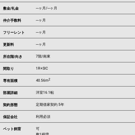
---ヶ月
/
---ヶ月
敷金/礼金
---ヶ月
仲介手数料
---ヶ月
フリーレント
---ヶ月
更新料
7階/南東
所在階/向き
1R+SIC
間取り
2
40.56m
専有面積
洋室16.1帖
部屋詳細
定期借家契約 5年
契約形態
利用必須
保証会社
可
ペット飼育
敷1積増