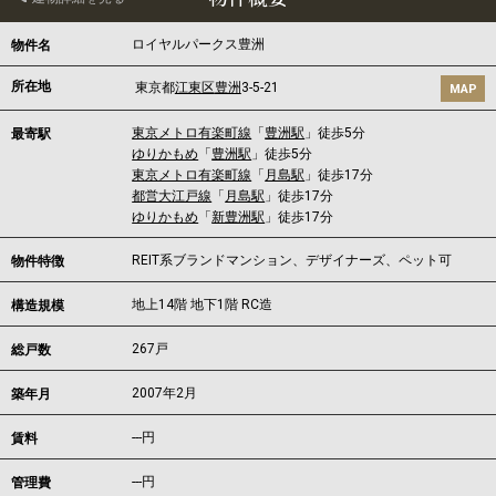
ロイヤルパークス豊洲
物件名
所在地
東京都
江東区
豊洲
3-5-21
MAP
東京メトロ有楽町線
「
豊洲駅
」徒歩5分
最寄駅
ゆりかもめ
「
豊洲駅
」徒歩5分
東京メトロ有楽町線
「
月島駅
」徒歩17分
都営大江戸線
「
月島駅
」徒歩17分
ゆりかもめ
「
新豊洲駅
」徒歩17分
REIT系ブランドマンション、デザイナーズ、ペット可
物件特徴
地上14階 地下1階 RC造
構造規模
267戸
総戸数
2007年2月
築年月
---
円
賃料
---円
管理費