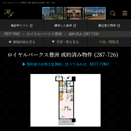
ロイヤルパークス豊洲 7階 成約済み物件 287-726
5大
週間／閲覧
フリーレント
キャンペーン
ランキング
検索
0
0
0
検討中リスト
保存した条件
最近見た物件
REIT FIND
ロイヤルパークス豊洲
成約済み (287-726)
建物詳細を見る
空室一覧を見る
11名／閲覧済
ロイヤルパークス豊洲 成約済み物件 (287-726)
▶ 契約金のお得さ圧倒的。比べてみれば、REIT FIND