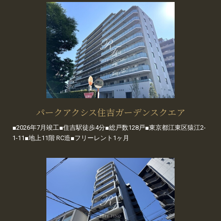
パークアクシス住吉ガーデンスクエア
■2026年7月竣工■住吉駅徒歩4分■総戸数128戸■東京都江東区猿江2-
1-11■地上11階 RC造■フリーレント1ヶ月