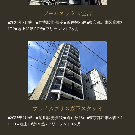
アーバネックス住吉
■2026年8月竣工■住吉駅徒歩5分■総戸数35戸■東京都江東区扇橋2-
17-2■地上13階 RC造■フリーレント2ヶ月
プライムブリス森下スタジオ
■2026年1月竣工■菊川駅徒歩4分■総戸数16戸■東京都江東区森下4-
11-10■地上10階 RC造■フリーレント1ヶ月