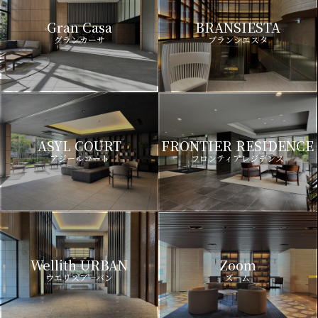
Gran Casa
BRANSIESTA
グランカーサ
ブランシエスタ
ASYL COURT
FRONTIER RESIDENCE
アジールコート
フロンティアレジデンス
Wellith URBAN
Zoom
ウエリスアーバン
ズーム