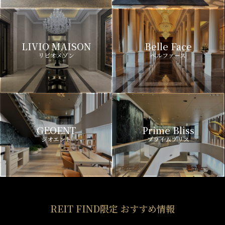
LIVIO MAISON
Belle Face
リビオメゾン
ベルファース
GEOENT
Prime Bliss
ジオエント
プライムブリス
REIT FIND限定 おすすめ情報