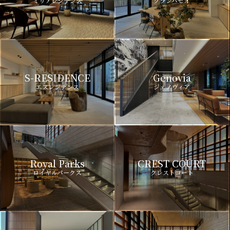
ミリアレジデンス
グランパセオ
S-RESIDENCE
Genovia
エスレジデンス
ジェノヴィア
Royal Parks
CREST COURT
ロイヤルパークス
クレストコート