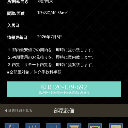
7階/南東
所在階/向き
2
1R+SIC/40.56m
間取/面積
---
入居日
2026年7月5日
情報更新日
１.都内最安値での契約を、即時に提示致します。
２.初期費用のお見積りを、即時に案内致します。
３.内覧・リモート内覧を、即時に提案致します。
■全部屋対象／仲介手数料半額
0120-139-692
電話受付 24時間 年中無休 即日お見積り
部屋設備
建物詳細を見る