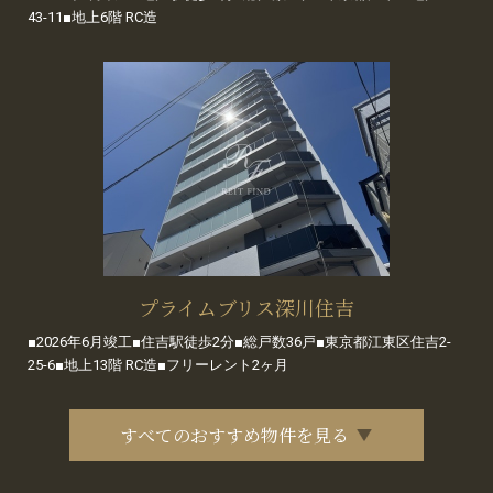
43-11■地上6階 RC造
プライムブリス深川住吉
■2026年6月竣工■住吉駅徒歩2分■総戸数36戸■東京都江東区住吉2-
25-6■地上13階 RC造■フリーレント2ヶ月
すべてのおすすめ物件を見る