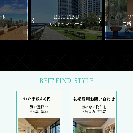
ND
リアルタイム
新
ペーン
更新一覧チェック
REIT FIND
STYLE
仲介手数料0円～
初期費用お問い合わせ
賢い選択で
気になる物件を
お得に契約
5分以内で回答