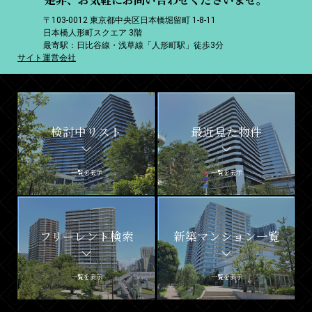
〒103-0012 東京都中央区日本橋堀留町 1-8-11
日本橋人形町スクエア 3階
最寄駅：日比谷線・浅草線「人形町駅」徒歩3分
サイト運営会社
検討中リスト
最近見た物件
一覧を表示
一覧を表示
フリーレント検索
新築マンション一覧
一覧を表示
一覧を表示