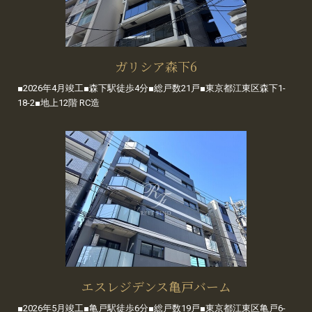
ガリシア森下6
■2026年4月竣工■森下駅徒歩4分■総戸数21戸■東京都江東区森下1-
18-2■地上12階 RC造
エスレジデンス亀戸バーム
■2026年5月竣工■亀戸駅徒歩6分■総戸数19戸■東京都江東区亀戸6-