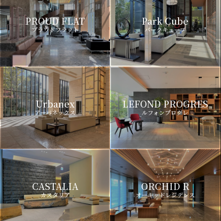
PROUD FLAT
Park Cube
プラウドフラット
パークキューブ
Urbanex
LEFOND PROGRES
アーバネックス
ルフォンプログレ
CASTALIA
ORCHID R
カスタリア
オーキッドレジデンス