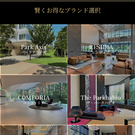
賢くお得なブランド選択
Park Axis
RESIDIA
パークアクシス
レジディア
COMFORIA
The Parkhabio
コンフォリア
ザ・パークハビオ