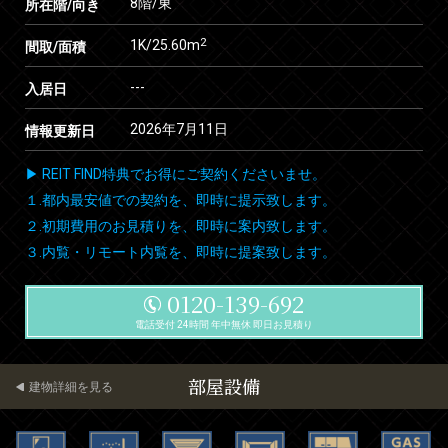
8階/東
所在階/向き
2
1K/25.60m
間取/面積
---
入居日
2026年7月11日
情報更新日
▶ REIT FIND特典でお得にご契約くださいませ。
１.都内最安値での契約を、即時に提示致します。
２.初期費用のお見積りを、即時に案内致します。
３.内覧・リモート内覧を、即時に提案致します。
0120-139-692
電話受付 24時間 年中無休 即日お見積り
部屋設備
建物詳細を見る