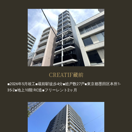
CREATIF蔵前
■2026年5月竣工■蔵前駅徒歩4分■総戸数27戸■東京都墨田区本所1-
35-2■地上10階 RC造■フリーレント2ヶ月