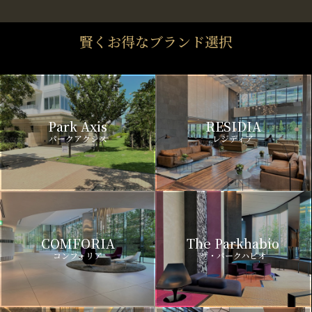
賢くお得なブランド選択
Park Axis
RESIDIA
パークアクシス
レジディア
COMFORIA
The Parkhabio
コンフォリア
ザ・パークハビオ