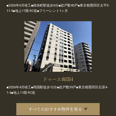
■2026年6月竣工■錦糸町駅徒歩6分■総戸数40戸■東京都墨田区太平3-
11-9■地上11階 RC造■フリーレント1ヶ月
ドゥーエ両国4
■2026年4月竣工■両国駅徒歩12分■総戸数39戸■東京都墨田区石原4-
1-4■地上11階 RC造
すべてのおすすめ物件を見る