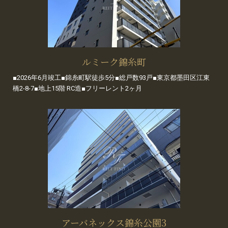
ルミーク錦糸町
■2026年6月竣工■錦糸町駅徒歩5分■総戸数93戸■東京都墨田区江東
橋2-8-7■地上15階 RC造■フリーレント2ヶ月
アーバネックス錦糸公園3