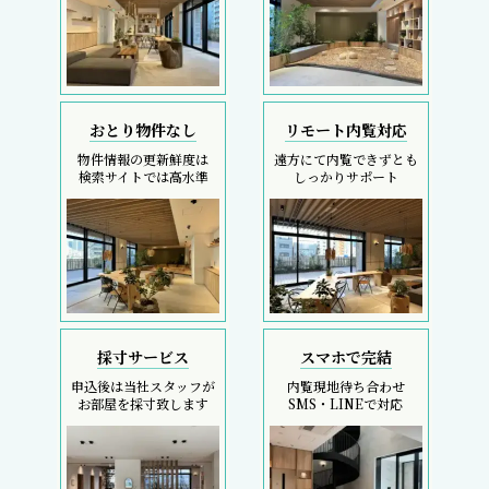
おとり物件なし
リモート内覧対応
物件情報の更新鮮度は
遠方にて内覧できずとも
検索サイトでは高水準
しっかりサポート
採寸サービス
スマホで完結
申込後は当社スタッフが
内覧現地待ち合わせ
お部屋を採寸致します
SMS・LINEで対応