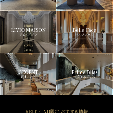
LIVIO MAISON
Belle Face
リビオメゾン
ベルファース
GEOENT
Prime Bliss
ジオエント
プライムブリス
REIT FIND限定 おすすめ情報