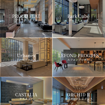
PROUD FLAT
Park Cube
プラウドフラット
パークキューブ
Urbanex
LEFOND PROGRES
アーバネックス
ルフォンプログレ
CASTALIA
ORCHID R
カスタリア
オーキッドレジデンス