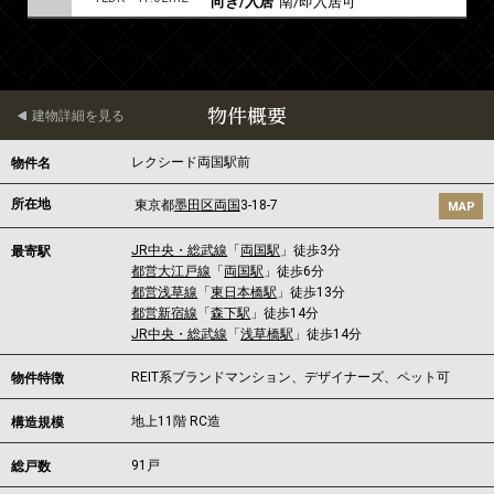
向き/入居
南/即入居可
物件概要
建物詳細を見る
レクシード両国駅前
物件名
所在地
東京都
墨田区
両国
3-18-7
MAP
JR中央・総武線
「
両国駅
」徒歩3分
最寄駅
都営大江戸線
「
両国駅
」徒歩6分
都営浅草線
「
東日本橋駅
」徒歩13分
都営新宿線
「
森下駅
」徒歩14分
JR中央・総武線
「
浅草橋駅
」徒歩14分
REIT系ブランドマンション、デザイナーズ、ペット可
物件特徴
地上11階 RC造
構造規模
91戸
総戸数