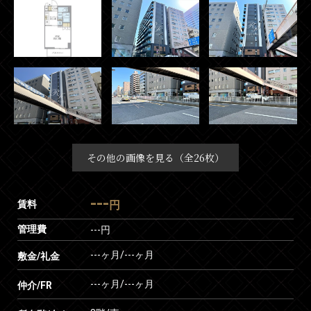
その他の画像を見る（全26枚）
---
賃料
円
管理費
---円
---ヶ月
/
---ヶ月
敷金/礼金
---ヶ月
/
---ヶ月
仲介/FR