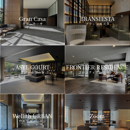
Gran Casa
BRANSIESTA
グランカーサ
ブランシエスタ
ASYL COURT
FRONTIER RESIDENCE
アジールコート
フロンティアレジデンス
Wellith URBAN
Zoom
ウエリスアーバン
ズーム