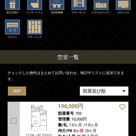
空室一覧
チェックした物件はまとめてお問い合わせ、検討中リストに追加できま
す。
MAP
196,000円
部屋番号
702
管理費
10,000円
敷/礼
1.0ヶ月
/
1.0ヶ月
仲介/FR
0ヶ月
/
0ヶ月
1LDK - 41.02m2