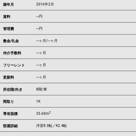
2016年2月
築年月
---
円
賃料
---円
管理費
---ヶ月
/
---ヶ月
敷金/礼金
---ヶ月
仲介手数料
---ヶ月
フリーレント
---ヶ月
更新料
8階/東
所在階/向き
1K
間取り
2
25.60m
専有面積
洋室8.3帖／K2.4帖
部屋詳細