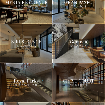
MYRIA RESIDENCE
GRAN PASEO
ミリアレジデンス
グランパセオ
S-RESIDENCE
Genovia
エスレジデンス
ジェノヴィア
Royal Parks
CREST COURT
ロイヤルパークス
クレストコート