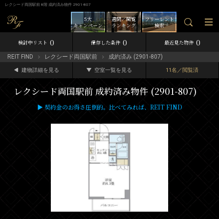
レクシード両国駅前 8階 成約済み物件 2901-807
5大
週間／閲覧
フリーレント
キャンペーン
ランキング
検索
0
0
0
検討中リスト
保存した条件
最近見た物件
REIT FIND
レクシード両国駅前
成約済み (2901-807)
建物詳細を見る
空室一覧を見る
11名／閲覧済
レクシード両国駅前 成約済み物件 (2901-807)
▶ 契約金のお得さ圧倒的。比べてみれば、REIT FIND