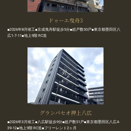
ドゥーエ曳舟3
■2026年8月竣工■京成曳舟駅徒歩5分■総戸数50戸■東京都墨田区八
広1-7-11■地上9階 RC造
グランパセオ押上八広
■2026年3月竣工■八広駅徒歩9分■総戸数51戸■東京都墨田区八広4-
39-12■地上9階 RC造■フリーレント2ヶ月