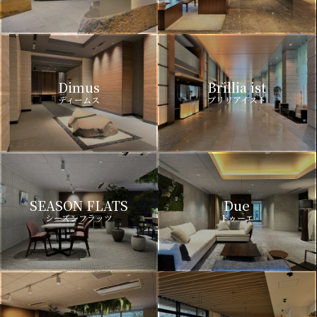
Dimus
Brillia ist
ディームス
ブリリアイスト
SEASON FLATS
Due
シーズンフラッツ
ドゥーエ