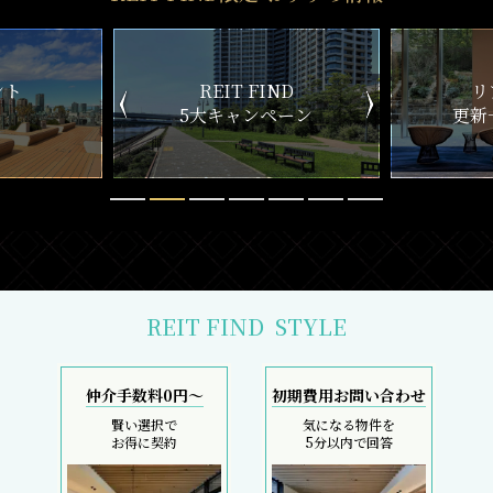
ND
リアルタイム
新
ペーン
更新一覧チェック
REIT FIND
STYLE
仲介手数料0円～
初期費用お問い合わせ
賢い選択で
気になる物件を
お得に契約
5分以内で回答