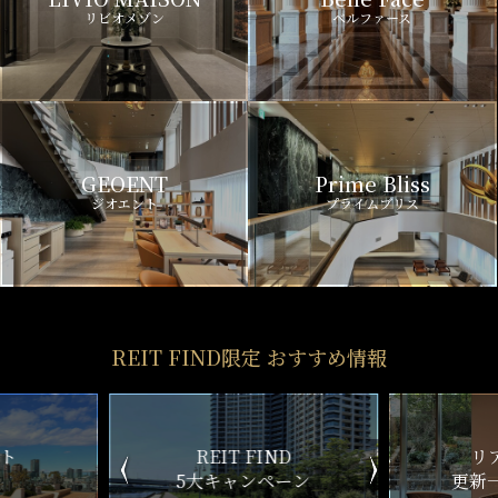
リビオメゾン
ベルファース
GEOENT
Prime Bliss
ジオエント
プライムブリス
REIT FIND限定 おすすめ情報
ND
リアルタイム
新
ペーン
更新一覧チェック