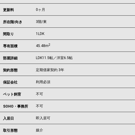
0ヶ月
更新料
3階/東
所在階/向き
1LDK
間取り
2
45.48m
専有面積
LDK11.5帖／洋室6.5帖
部屋詳細
定期借家契約 3年
契約形態
利用必須
保証会社
不可
ペット飼育
不可
SOHO・事務所
即入居可
入居日
媒介
取引形態