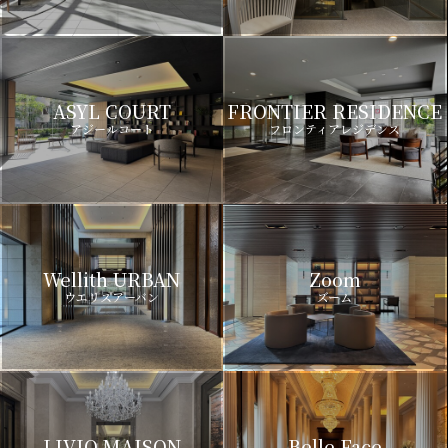
ASYL COURT
FRONTIER RESIDENCE
アジールコート
フロンティアレジデンス
Wellith URBAN
Zoom
ウエリスアーバン
ズーム
LIVIO MAISON
Belle Face