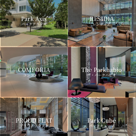
Park Axis
RESIDIA
パークアクシス
レジディア
COMFORIA
The Parkhabio
コンフォリア
ザ・パークハビオ
PROUD FLAT
Park Cube
プラウドフラット
パークキューブ