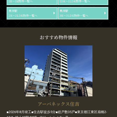
1R～1K物件一覧へ
1DK～1LDK物件一覧へ
豊洲駅
豊洲駅
2K～2LDK物件一覧へ
3K～3LDK物件一覧へ
おすすめ物件情報
アーバネックス住吉
■2026年8月竣工■住吉駅徒歩5分■総戸数35戸■東京都江東区扇橋2-