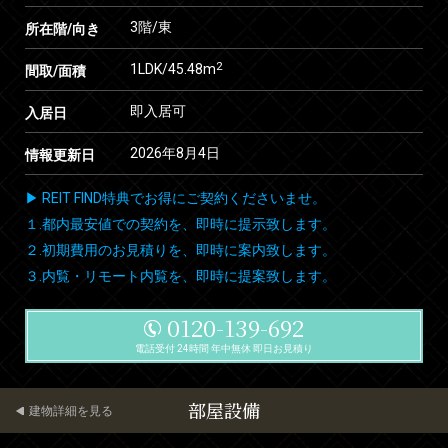
3階/東
所在階/向き
2
1LDK/45.48m
間取/面積
即入居可
入居日
2026年8月4日
情報更新日
▶ REIT FIND特典でお得にご契約くださいませ。
１.都内最安値での契約を、即時に提示致します。
２.初期費用のお見積りを、即時に案内致します。
３.内覧・リモート内覧を、即時に提案致します。
0120-139-692
電話受付 24時間 年中無休 即日お見積り
部屋設備
建物詳細を見る