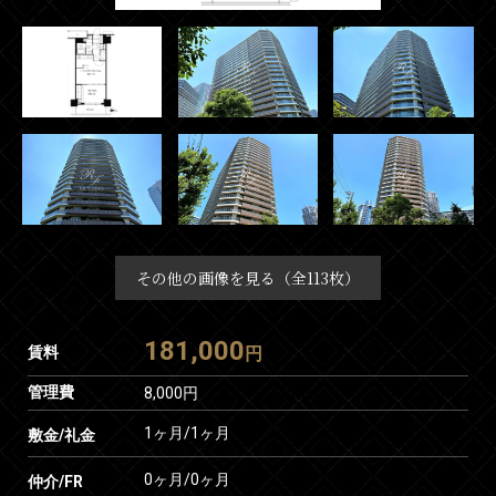
その他の画像を見る（全113枚）
181,000
賃料
円
管理費
8,000円
1ヶ月
/
1ヶ月
敷金/礼金
0ヶ月
/
0ヶ月
仲介/FR