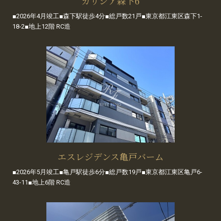
ガリシア森下6
■2026年4月竣工■森下駅徒歩4分■総戸数21戸■東京都江東区森下1-
18-2■地上12階 RC造
エスレジデンス亀戸バーム
■2026年5月竣工■亀戸駅徒歩6分■総戸数19戸■東京都江東区亀戸6-
43-11■地上6階 RC造