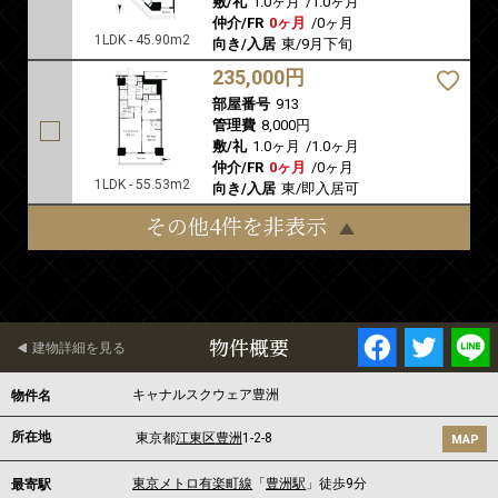
敷/礼
1.0ヶ月
/
1.0ヶ月
仲介/FR
0ヶ月
/
0ヶ月
1LDK - 45.90m2
向き/入居
東/9月下旬
235,000円
部屋番号
913
管理費
8,000円
敷/礼
1.0ヶ月
/
1.0ヶ月
仲介/FR
0ヶ月
/
0ヶ月
1LDK - 55.53m2
向き/入居
東/即入居可
その他4件を非表示
物件概要
建物詳細を見る
キャナルスクウェア豊洲
物件名
所在地
東京都
江東区
豊洲
1-2-8
MAP
東京メトロ有楽町線
「
豊洲駅
」徒歩9分
最寄駅