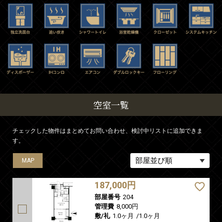
空室一覧
チェックした物件はまとめてお問い合わせ、検討中リストに追加できま
す。
MAP
MAP
MAP
MAP
MAP
MAP
MAP
MAP
MAP
187,000円
部屋番号
204
管理費
8,000円
敷/礼
1.0ヶ月
/
1.0ヶ月