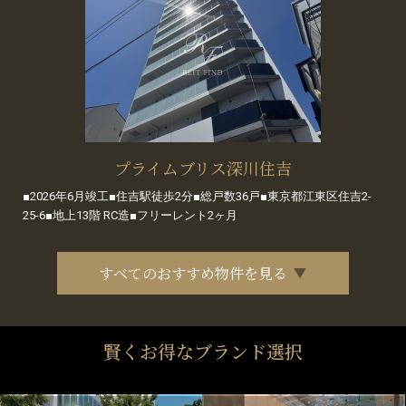
プライムブリス深川住吉
■2026年6月竣工■住吉駅徒歩2分■総戸数36戸■東京都江東区住吉2-
25-6■地上13階 RC造■フリーレント2ヶ月
すべてのおすすめ物件を見る
賢くお得なブランド選択