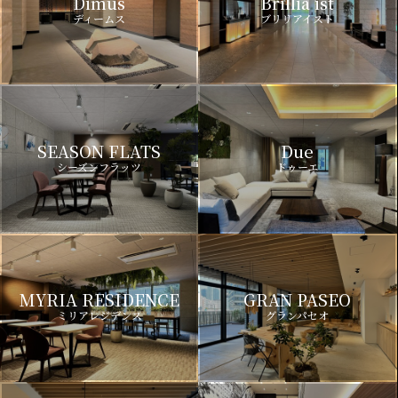
Dimus
Brillia ist
ディームス
ブリリアイスト
SEASON FLATS
Due
シーズンフラッツ
ドゥーエ
MYRIA RESIDENCE
GRAN PASEO
ミリアレジデンス
グランパセオ