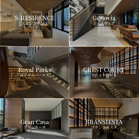
S-RESIDENCE
Genovia
エスレジデンス
ジェノヴィア
Royal Parks
CREST COURT
ロイヤルパークス
クレストコート
Gran Casa
BRANSIESTA
グランカーサ
ブランシエスタ