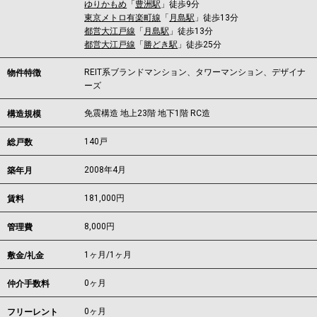
ゆりかもめ
「
豊洲駅
」徒歩9分
東京メトロ有楽町線
「
月島駅
」徒歩13分
都営大江戸線
「
月島駅
」徒歩13分
都営大江戸線
「
勝どき駅
」徒歩25分
REIT系ブランドマンション、タワーマンション、デザイナ
物件特徴
ーズ
免震構造 地上23階 地下1階 RC造
構造規模
140戸
総戸数
2008年4月
築年月
181,000
円
賃料
8,000円
管理費
1ヶ月
/
1ヶ月
敷金/礼金
0ヶ月
仲介手数料
0ヶ月
フリーレント