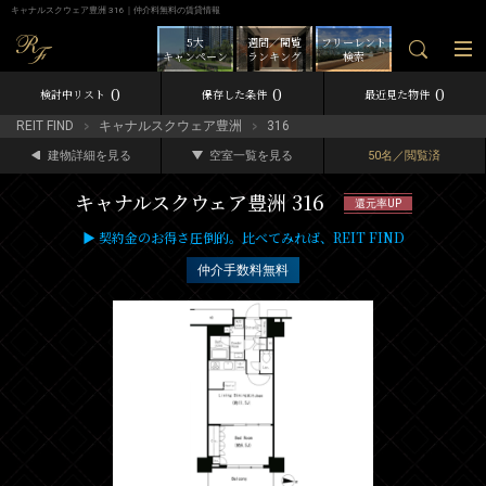
キャナルスクウェア豊洲 316｜仲介料無料の賃貸情報
5大
週間／閲覧
フリーレント
キャンペーン
ランキング
検索
0
0
0
検討中リスト
保存した条件
最近見た物件
REIT FIND
キャナルスクウェア豊洲
316
建物詳細を見る
空室一覧を見る
50名／閲覧済
キャナルスクウェア豊洲 316
還元率UP
▶ 契約金のお得さ圧倒的。比べてみれば、REIT FIND
仲介手数料無料