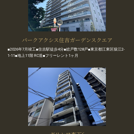
パークアクシス住吉ガーデンスクエア
■2026年7月竣工■住吉駅徒歩4分■総戸数128戸■東京都江東区猿江2-
1-11■地上11階 RC造■フリーレント1ヶ月