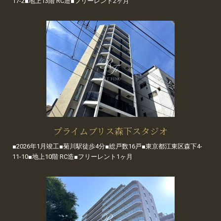
17-2■地上13階 RC造■フリーレント2ヶ月
プライムブリス森下スタジオ
■2026年1月竣工■菊川駅徒歩4分■総戸数16戸■東京都江東区森下4-
11-10■地上10階 RC造■フリーレント1ヶ月