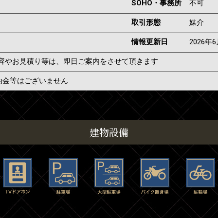
SOHO・事務所
不可
取引形態
媒介
情報更新日
2026年
容やお見積り等は、即日ご案内をさせて頂きます
約金等はございません
建物設備