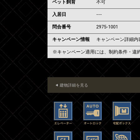
ペット飼育
不可
入居日
---
問合番号
2975-1001
キャンペーン情報
キャンペーン詳細内
※キャンペーン適用には、制約条件・違
建物詳細を見る