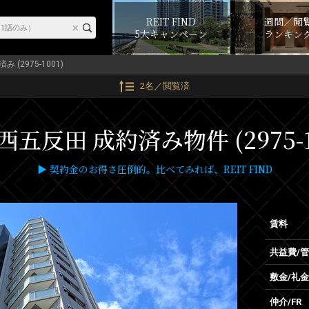
REIT FIND
週間／閲
5大キャンペーン
ランキン
み (2975-1001)
2名／閲覧済
五反田 成約済み物件 (2975-1
▶ 契約金のお得さ圧倒的。比べてみれば、REIT FIND
賃料
共益費/
敷金/礼金
仲介/FR