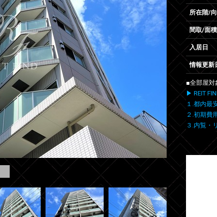
所在階/
間取/面積
入居日
情報更新
■全部屋対
▶ REIT
１.都内最
２.初期費
３.内覧・