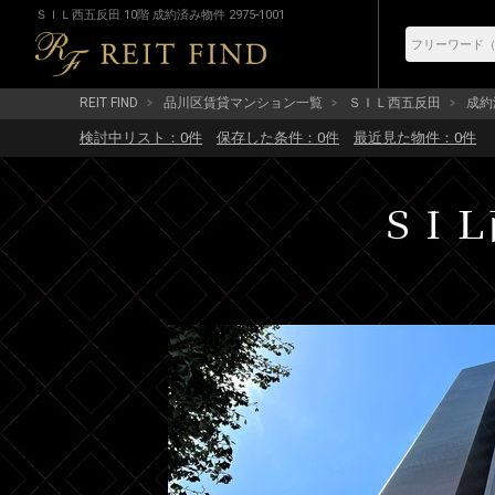
ＳＩＬ西五反田 10階 成約済み物件 2975-1001
REIT FIND
品川区賃貸マンション一覧
ＳＩＬ西五反田
成約済
検討中リスト：
0
件
保存した条件：
0
件
最近見た物件：
0
件
ＳＩＬ西