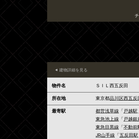
チ
建物詳細を見る
物件名
ＳＩＬ西五反田
所在地
東京都
品川区
西五反
最寄駅
都営浅草線
「
戸越駅
東急池上線
「
戸越銀
東急目黒線
「
不動前
JR山手線
「
五反田駅