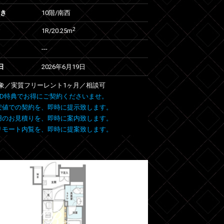
向き
10階/南西
2
1R/20.25m
---
日
2026年6月19日
象／実質フリーレント1ヶ月／相談可
 FIND特典でお得にご契約くださいませ。
安値での契約を、即時に提示致します。
用のお見積りを、即時に案内致します。
リモート内覧を、即時に提案致します。