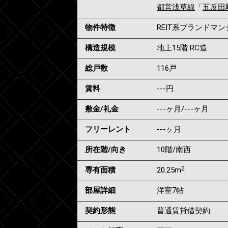
都営浅草線
「
五反田
物件特徴
REIT系ブランドマ
構造規模
地上15階 RC造
総戸数
116戸
賃料
---
円
敷金/礼金
---ヶ月
/
---ヶ月
フリーレント
---ヶ月
所在階/向き
10階/南西
2
専有面積
20.25m
部屋詳細
洋室7帖
契約形態
普通賃貸借契約