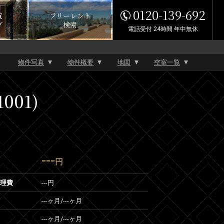
0120-139-692
覧
フリーレント
グ
検索
電話受付 24時間 年中無休
物件写真
物件概要
地図
空室一覧
001)
---
円
管理費
---円
---ヶ月
/
---ヶ月
---ヶ月
/
---ヶ月