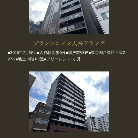
ブランシエスタ入谷グランデ
■2026年7月竣工■入谷駅徒歩6分■総戸数98戸■東京都台東区千束2-
27-2■地上13階 RC造■フリーレント1ヶ月