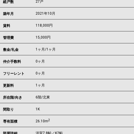
27戸
総戸数
2021年10月
築年月
118,000
円
賃料
15,000円
管理費
1ヶ月
/
1ヶ月
敷金/礼金
0ヶ月
仲介手数料
0ヶ月
フリーレント
1ヶ月
更新料
6階/北東
所在階/向き
1K
間取り
2
26.10m
専有面積
洋室7.8帖／K2帖
部屋詳細