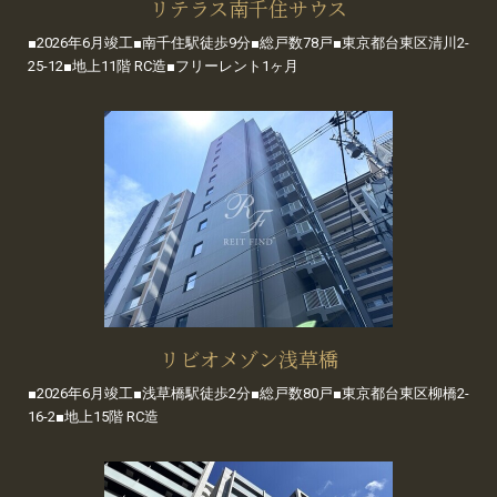
リテラス南千住サウス
■2026年6月竣工■南千住駅徒歩9分■総戸数78戸■東京都台東区清川2-
25-12■地上11階 RC造■フリーレント1ヶ月
リビオメゾン浅草橋
■2026年6月竣工■浅草橋駅徒歩2分■総戸数80戸■東京都台東区柳橋2-
16-2■地上15階 RC造