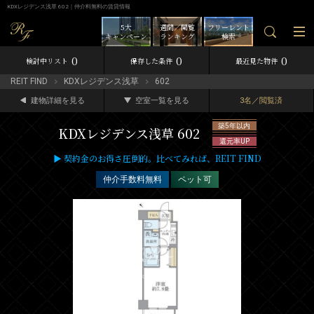
KDXレジデンス浅草 602｜仲介料無料の賃貸情報
5大
週間／閲覧
フリーレント
キャンペーン
ランキング
検索
0
0
0
検討中リスト
保存した条件
最近見た物件
REIT FIND
KDXレジデンス浅草
602
建物詳細を見る
空室一覧を見る
3名／閲覧済
築5年以内
KDXレジデンス浅草 602
還元率UP
▶ 契約金のお得さ圧倒的。比べてみれば、REIT FIND
仲介手数料無料
ペット可