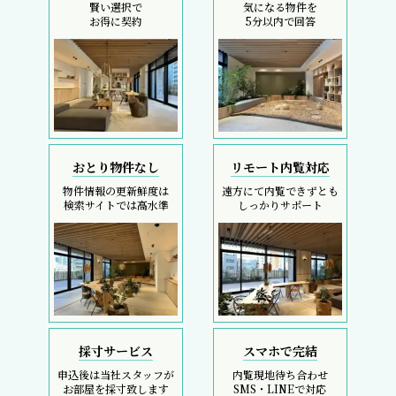
賢い選択で
気になる物件を
お得に契約
5分以内で回答
おとり物件なし
リモート内覧対応
物件情報の更新鮮度は
遠方にて内覧できずとも
検索サイトでは高水準
しっかりサポート
採寸サービス
スマホで完結
申込後は当社スタッフが
内覧現地待ち合わせ
お部屋を採寸致します
SMS・LINEで対応