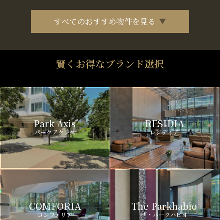
すべてのおすすめ物件を見る
賢くお得なブランド選択
Park Axis
RESIDIA
パークアクシス
レジディア
COMFORIA
The Parkhabio
コンフォリア
ザ・パークハビオ