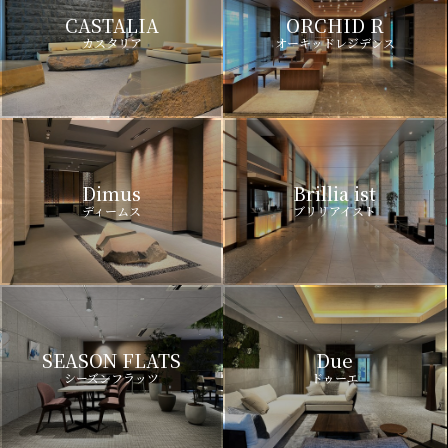
CASTALIA
ORCHID R
カスタリア
オーキッドレジデンス
Dimus
Brillia ist
ディームス
ブリリアイスト
SEASON FLATS
Due
シーズンフラッツ
ドゥーエ