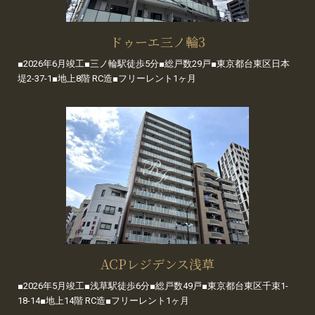
ドゥーエ三ノ輪3
■2026年6月竣工■三ノ輪駅徒歩5分■総戸数29戸■東京都台東区日本
堤2-37-1■地上8階 RC造■フリーレント1ヶ月
ACPレジデンス浅草
■2026年5月竣工■浅草駅徒歩6分■総戸数49戸■東京都台東区千束1-
18-14■地上14階 RC造■フリーレント1ヶ月