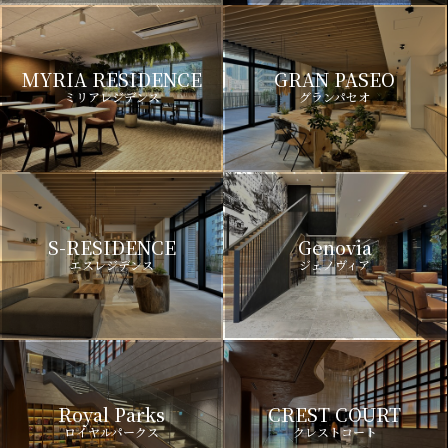
MYRIA RESIDENCE
GRAN PASEO
ミリアレジデンス
グランパセオ
S-RESIDENCE
Genovia
エスレジデンス
ジェノヴィア
Royal Parks
CREST COURT
ロイヤルパークス
クレストコート