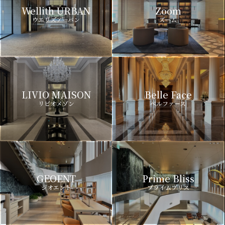
Wellith URBAN
Zoom
ウエリスアーバン
ズーム
LIVIO MAISON
Belle Face
リビオメゾン
ベルファース
GEOENT
Prime Bliss
ジオエント
プライムブリス