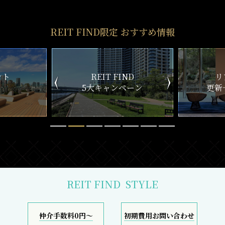
REIT FIND限定 おすすめ情報
ND
リアルタイム
新
ペーン
更新一覧チェック
REIT FIND
STYLE
仲介手数料0円～
初期費用お問い合わせ