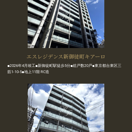
エスレジデンス新御徒町キアーロ
■2026年4月竣工■新御徒町駅徒歩5分■総戸数20戸■東京都台東区三
筋1-10-5■地上11階 RC造