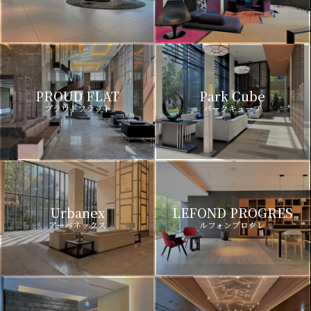
PROUD FLAT
Park Cube
プラウドフラット
パークキューブ
Urbanex
LEFOND PROGRES
アーバネックス
ルフォンプログレ