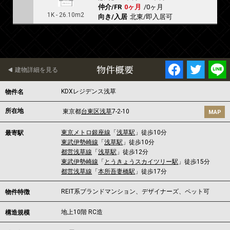
仲介/FR
0ヶ月
/
0ヶ月
1K - 26.10m2
向き/入居
北東/即入居可
物件概要
建物詳細を見る
KDXレジデンス浅草
物件名
所在地
東京都
台東区
浅草
7-2-10
MAP
東京メトロ銀座線
「
浅草駅
」徒歩10分
最寄駅
東武伊勢崎線
「
浅草駅
」徒歩10分
都営浅草線
「
浅草駅
」徒歩12分
東武伊勢崎線
「
とうきょうスカイツリー駅
」徒歩15分
都営浅草線
「
本所吾妻橋駅
」徒歩17分
REIT系ブランドマンション、デザイナーズ、ペット可
物件特徴
地上10階 RC造
構造規模