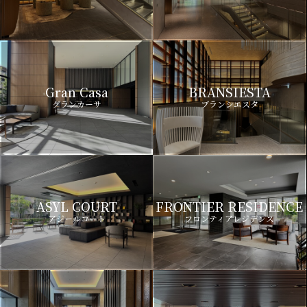
Gran Casa
BRANSIESTA
グランカーサ
ブランシエスタ
ASYL COURT
FRONTIER RESIDENCE
アジールコート
フロンティアレジデンス