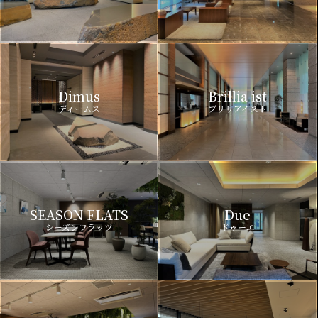
Dimus
Brillia ist
ディームス
ブリリアイスト
SEASON FLATS
Due
シーズンフラッツ
ドゥーエ