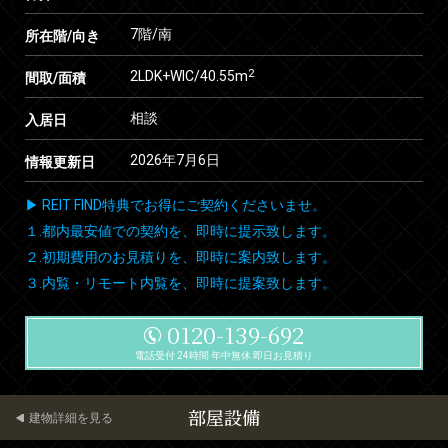
7階/南
所在階/向き
2
2LDK+WIC/40.55m
間取/面積
相談
入居日
2026年7月6日
情報更新日
▶ REIT FIND特典でお得にご契約くださいませ。
１.都内最安値での契約を、即時に提示致します。
２.初期費用のお見積りを、即時に案内致します。
３.内覧・リモート内覧を、即時に提案致します。
0120-139-692
電話受付 24時間 年中無休 即日お見積り
部屋設備
建物詳細を見る