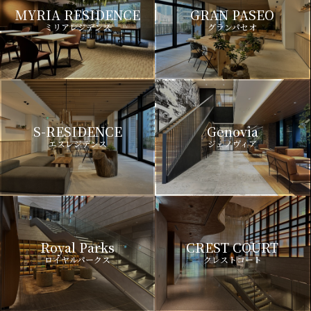
MYRIA RESIDENCE
GRAN PASEO
ミリアレジデンス
グランパセオ
S-RESIDENCE
Genovia
エスレジデンス
ジェノヴィア
Royal Parks
CREST COURT
ロイヤルパークス
クレストコート