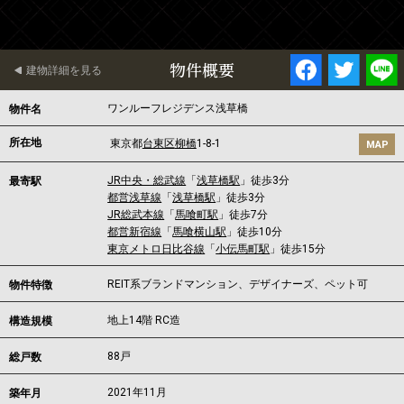
物件概要
建物詳細を見る
ワンルーフレジデンス浅草橋
物件名
所在地
東京都
台東区
柳橋
1-8-1
MAP
JR中央・総武線
「
浅草橋駅
」徒歩3分
最寄駅
都営浅草線
「
浅草橋駅
」徒歩3分
JR総武本線
「
馬喰町駅
」徒歩7分
都営新宿線
「
馬喰横山駅
」徒歩10分
東京メトロ日比谷線
「
小伝馬町駅
」徒歩15分
REIT系ブランドマンション、デザイナーズ、ペット可
物件特徴
地上14階 RC造
構造規模
88戸
総戸数
2021年11月
築年月