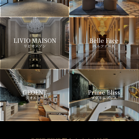
LIVIO MAISON
Belle Face
リビオメゾン
ベルファース
GEOENT
Prime Bliss
ジオエント
プライムブリス