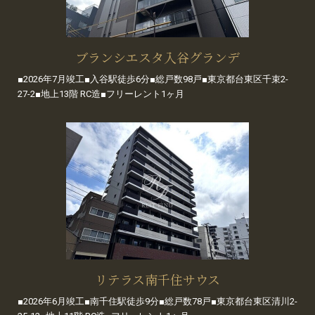
ブランシエスタ入谷グランデ
■2026年7月竣工■入谷駅徒歩6分■総戸数98戸■東京都台東区千束2-
27-2■地上13階 RC造■フリーレント1ヶ月
リテラス南千住サウス
■2026年6月竣工■南千住駅徒歩9分■総戸数78戸■東京都台東区清川2-