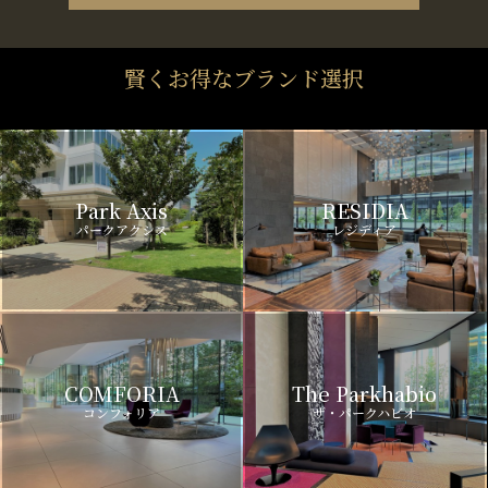
賢くお得なブランド選択
Park Axis
RESIDIA
パークアクシス
レジディア
COMFORIA
The Parkhabio
コンフォリア
ザ・パークハビオ