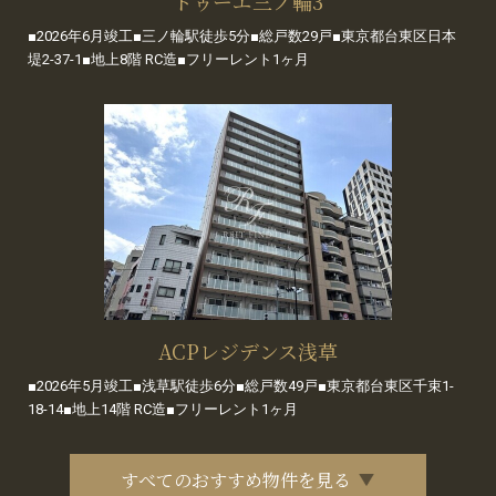
ドゥーエ三ノ輪3
■2026年6月竣工■三ノ輪駅徒歩5分■総戸数29戸■東京都台東区日本
堤2-37-1■地上8階 RC造■フリーレント1ヶ月
ACPレジデンス浅草
■2026年5月竣工■浅草駅徒歩6分■総戸数49戸■東京都台東区千束1-
18-14■地上14階 RC造■フリーレント1ヶ月
すべてのおすすめ物件を見る