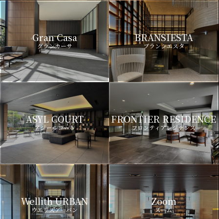
Gran Casa
BRANSIESTA
グランカーサ
ブランシエスタ
ASYL COURT
FRONTIER RESIDENCE
アジールコート
フロンティアレジデンス
Wellith URBAN
Zoom
ウエリスアーバン
ズーム