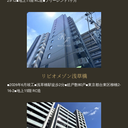
25-12■地上11階 RC造■フリーレント1ヶ月
リビオメゾン浅草橋
■2026年6月竣工■浅草橋駅徒歩2分■総戸数80戸■東京都台東区柳橋2-
16-2■地上15階 RC造