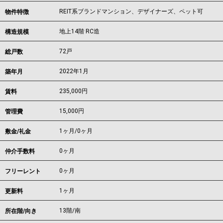
REIT系ブランドマンション、デザイナーズ、ペット可
物件特徴
地上14階 RC造
構造規模
72戸
総戸数
2022年1月
築年月
235,000
円
賃料
15,000円
管理費
1ヶ月
/
0ヶ月
敷金/礼金
0ヶ月
仲介手数料
0ヶ月
フリーレント
1ヶ月
更新料
13階/南
所在階/向き