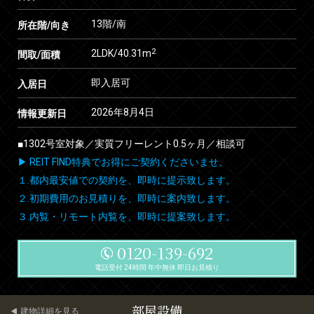
13階/南
所在階/向き
2
2LDK/40.31m
間取/面積
即入居可
入居日
2026年8月4日
情報更新日
■1302号室対象／実質フリーレント0.5ヶ月／相談可
▶ REIT FIND特典でお得にご契約くださいませ。
１.都内最安値での契約を、即時に提示致します。
２.初期費用のお見積りを、即時に案内致します。
３.内覧・リモート内覧を、即時に提案致します。
0120-139-692
電話受付 24時間 年中無休 即日お見積り
部屋設備
建物詳細を見る