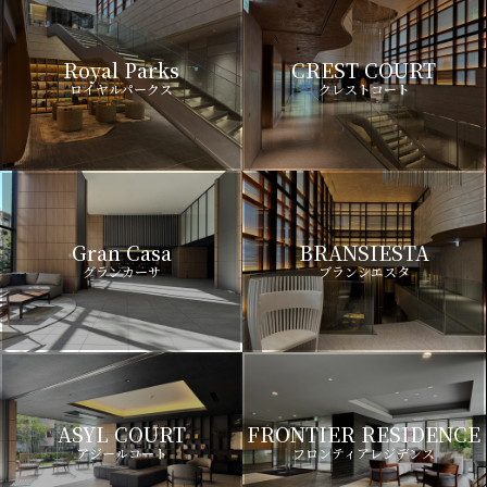
Royal Parks
CREST COURT
ロイヤルパークス
クレストコート
Gran Casa
BRANSIESTA
グランカーサ
ブランシエスタ
ASYL COURT
FRONTIER RESIDENCE
アジールコート
フロンティアレジデンス