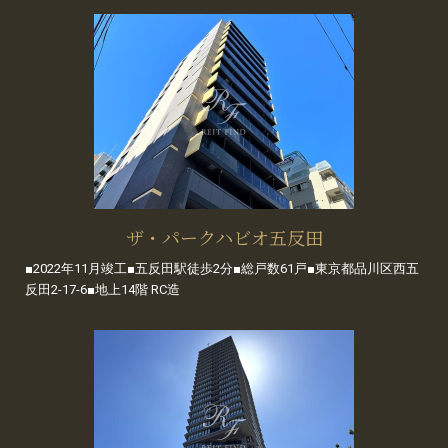
ザ・パークハビオ五反田
■2022年11月竣工■五反田駅徒歩2分■総戸数61戸■東京都品川区西五
反田2-17-6■地上14階 RC造