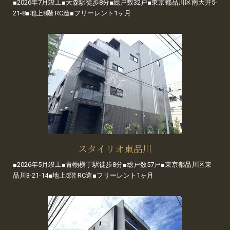
■2026年7月竣工■大森駅徒歩8分■総戸数32戸■東京都品川区南大井5-
21-8■地上8階 RC造■フリーレント1ヶ月
スタイリオ東品川
■2026年5月竣工■青物横丁駅徒歩8分■総戸数57戸■東京都品川区東
品川3-21-14■地上5階 RC造■フリーレント1ヶ月