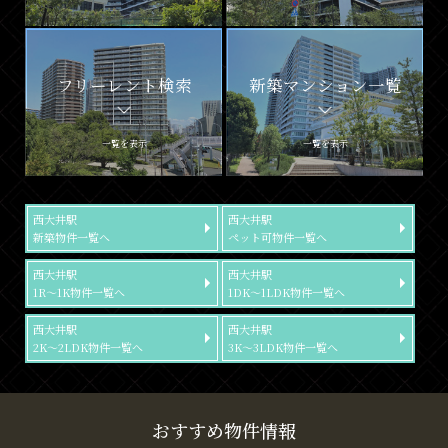
フリーレント検索
新築マンション一覧
一覧を表示
一覧を表示
西大井駅
西大井駅
新築物件一覧へ
ペット可物件一覧へ
西大井駅
西大井駅
1R～1K物件一覧へ
1DK～1LDK物件一覧へ
西大井駅
西大井駅
2K～2LDK物件一覧へ
3K～3LDK物件一覧へ
おすすめ物件情報