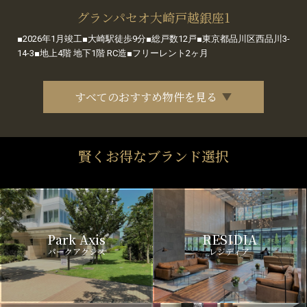
グランパセオ大崎戸越銀座1
■2026年1月竣工■大崎駅徒歩9分■総戸数12戸■東京都品川区西品川3-
14-3■地上4階 地下1階 RC造■フリーレント2ヶ月
すべてのおすすめ物件を見る
賢くお得なブランド選択
Park Axis
RESIDIA
パークアクシス
レジディア