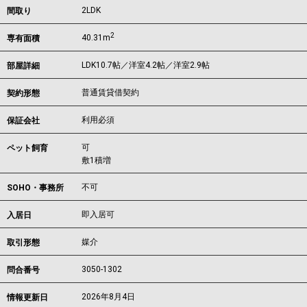
2LDK
間取り
2
40.31m
専有面積
LDK10.7帖／洋室4.2帖／洋室2.9帖
部屋詳細
普通賃貸借契約
契約形態
利用必須
保証会社
可
ペット飼育
敷1積増
不可
SOHO・事務所
即入居可
入居日
媒介
取引形態
3050-1302
問合番号
2026年8月4日
情報更新日