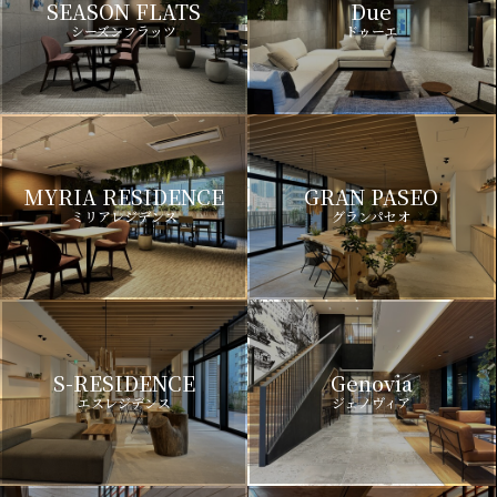
SEASON FLATS
Due
シーズンフラッツ
ドゥーエ
MYRIA RESIDENCE
GRAN PASEO
ミリアレジデンス
グランパセオ
S-RESIDENCE
Genovia
エスレジデンス
ジェノヴィア