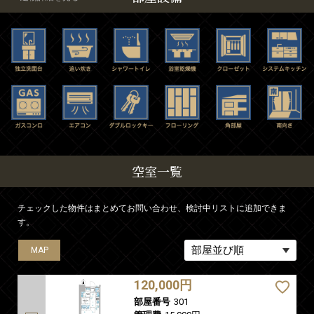
空室一覧
チェックした物件はまとめてお問い合わせ、検討中リストに追加できま
す。
MAP
MAP
MAP
MAP
MAP
120,000円
部屋番号
301