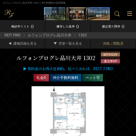
ルフォンプログレ品川大井 1302｜仲介料無料の賃貸情報
5大
週間／閲覧
フリーレント
キャンペーン
ランキング
検索
0
0
0
検討中リスト
保存した条件
最近見た物件
REIT FIND
ルフォンプログレ品川大井
1302
建物詳細を見る
空室一覧を見る
20名／閲覧済
築5年以内
ルフォンプログレ品川大井 1302
還元率UP
▶ 契約金のお得さ圧倒的。比べてみれば、REIT FIND
礼金0
仲介手数料無料
ペット可