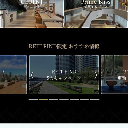
GEOENT
Prime Bliss
ジオエント
プライムブリス
REIT FIND限定 おすすめ情報
ND
リアルタイム
新
ペーン
更新一覧チェック