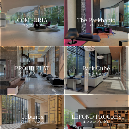
COMFORIA
The Parkhabio
コンフォリア
ザ・パークハビオ
PROUD FLAT
Park Cube
プラウドフラット
パークキューブ
Urbanex
LEFOND PROGRES
アーバネックス
ルフォンプログレ