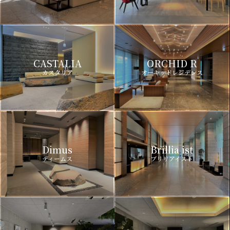
CASTALIA
ORCHID R
カスタリア
オーキッドレジデンス
Dimus
Brillia ist
ディームス
ブリリアイスト