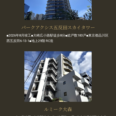
パークアクシス五反田スカイタワー
■2026年8月竣工■大崎広小路駅徒歩8分■総戸数183戸■東京都品川区
西五反田6-13-1■地上29階 RC造
ルミーク大森