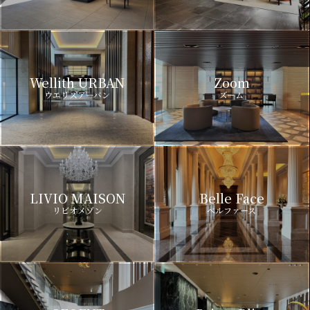
Wellith URBAN
Zoom
ウエリスアーバン
ズーム
LIVIO MAISON
Belle Face
リビオメゾン
ベルファース