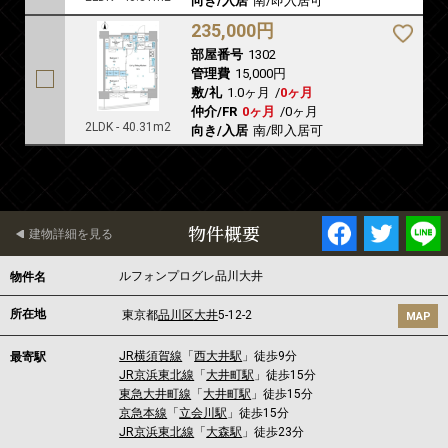
向き/入居
南/即入居可
235,000円
部屋番号
1302
管理費
15,000円
敷/礼
1.0ヶ月
/
0ヶ月
仲介/FR
0ヶ月
/
0ヶ月
2LDK - 40.31m2
向き/入居
南/即入居可
物件概要
建物詳細を見る
ルフォンプログレ品川大井
物件名
所在地
東京都
品川区
大井
5-12-2
MAP
JR横須賀線
「
西大井駅
」徒歩9分
最寄駅
JR京浜東北線
「
大井町駅
」徒歩15分
東急大井町線
「
大井町駅
」徒歩15分
京急本線
「
立会川駅
」徒歩15分
JR京浜東北線
「
大森駅
」徒歩23分