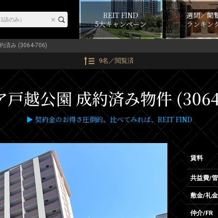
REIT FIND
週間／閲
5大キャンペーン
ランキン
約済み (3064-706)
9名／閲覧済
戸越公園 成約済み物件 (3064-
▶ 契約金のお得さ圧倒的。比べてみれば、REIT FIND
賃料
共益費/
敷金/礼金
仲介/FR