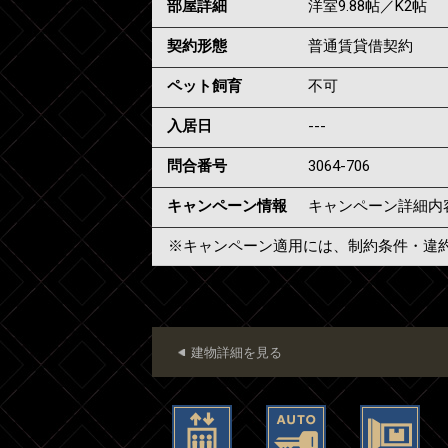
部屋詳細
洋室9.88帖／K2帖
契約形態
普通賃貸借契約
ペット飼育
不可
入居日
---
問合番号
3064-706
キャンペーン情報
キャンペーン詳細内
※キャンペーン適用には、制約条件・違
建物詳細を見る