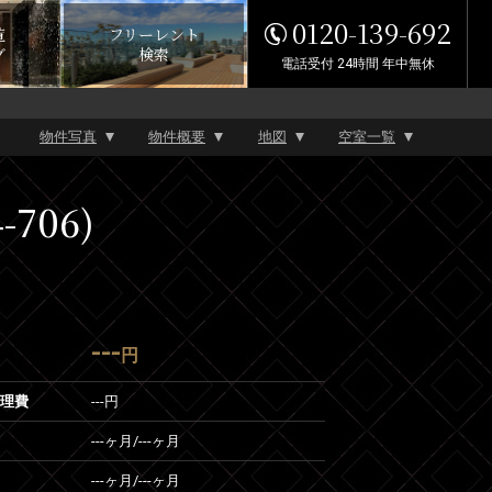
0120-139-692
覧
フリーレント
グ
検索
電話受付 24時間 年中無休
物件写真
物件概要
地図
空室一覧
706)
---
円
管理費
---円
---ヶ月
/
---ヶ月
---ヶ月
/
---ヶ月