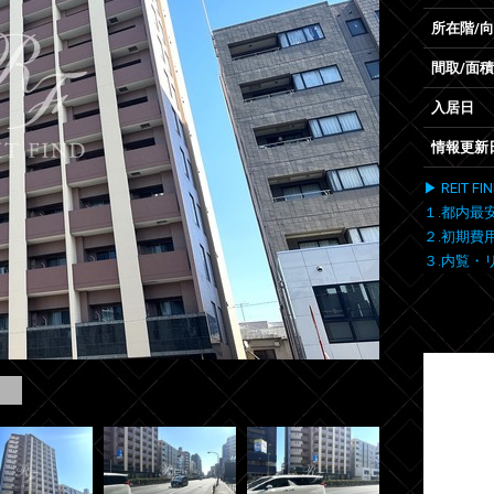
所在階/
間取/面積
入居日
情報更新
▶ REIT
１.都内最
２.初期費
３.内覧・