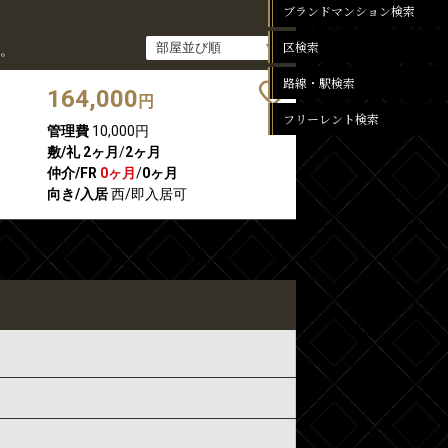
ブランドマンション検索
区検索
。
路線・駅検索
164,000
円
フリーレント検索
管理費
10,000円
敷/礼
2ヶ月
/
2ヶ月
仲介/FR
0ヶ月
/
0ヶ月
向き/入居
西/即入居可