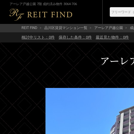
アーレア戸越公園 7階 成約済み物件 3064-706
REIT FIND
品川区賃貸マンション一覧
アーレア戸越公園
成
検討中リスト：
0
件
保存した条件：
0
件
最近見た物件：
0
件
アーレア