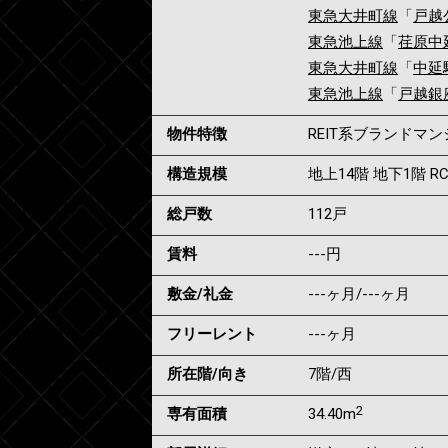
東急大井町線
「
戸越
東急池上線
「
荏原中
東急大井町線
「
中延
東急池上線
「
戸越銀
物件特徴
REIT系ブランドマ
構造規模
地上14階 地下1階 R
総戸数
112戸
賃料
---
円
敷金/礼金
---ヶ月
/
---ヶ月
フリーレント
---ヶ月
所在階/向き
7階/西
2
専有面積
34.40m