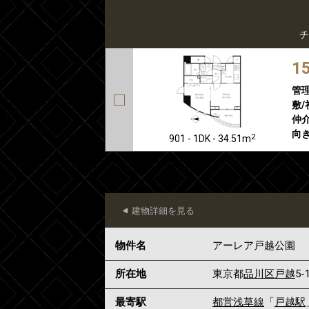
チ
1
管
敷/
仲介
向き
2
901 - 1DK - 34.51m
建物詳細を見る
物件名
アーレア戸越公園
所在地
東京都
品川区
戸越
5-
最寄駅
都営浅草線
「
戸越駅