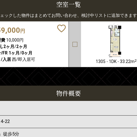
空室一覧
ェックした物件はまとめてお問い合わせ、検討中リストに追加できます
59,000
円
理費
10,000円
礼
2ヶ月
/
2ヶ月
/FR
1ヶ月
/
0ヶ月
/入居
西/即入居可
2
1305 - 1DK - 33.22m
物件概要
14-22
」徒歩5分