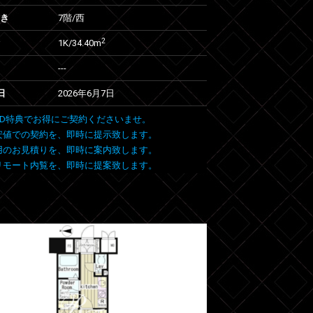
向き
7階/西
2
1K/34.40m
---
日
2026年6月7日
 FIND特典でお得にご契約くださいませ。
安値での契約を、即時に提示致します。
用のお見積りを、即時に案内致します。
リモート内覧を、即時に提案致します。