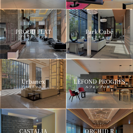
PROUD FLAT
Park Cube
プラウドフラット
パークキューブ
Urbanex
LEFOND PROGRES
アーバネックス
ルフォンプログレ
CASTALIA
ORCHID R