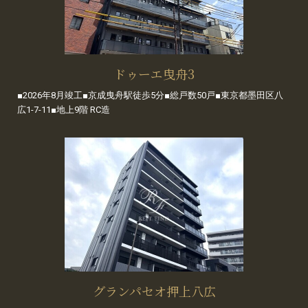
ドゥーエ曳舟3
■2026年8月竣工■京成曳舟駅徒歩5分■総戸数50戸■東京都墨田区八
広1-7-11■地上9階 RC造
グランパセオ押上八広