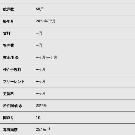
68戸
総戸数
2021年12月
築年月
---
円
賃料
---円
管理費
---ヶ月
/
---ヶ月
敷金/礼金
---ヶ月
仲介手数料
---ヶ月
フリーレント
---ヶ月
更新料
3階/東
所在階/向き
1K
間取り
2
25.16m
専有面積