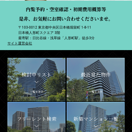
内覧予約・空室確認・初期費用概算等
是非、お気軽にお問い合わせくださいませ。
〒103-0012 東京都中央区日本橋堀留町 1-8-11
日本橋人形町スクエア 3階
最寄駅：日比谷線・浅草線「人形町駅」徒歩3分
サイト運営会社
検討中リスト
最近見た物件
一覧を表示
一覧を表示
フリーレント検索
新築マンション一覧