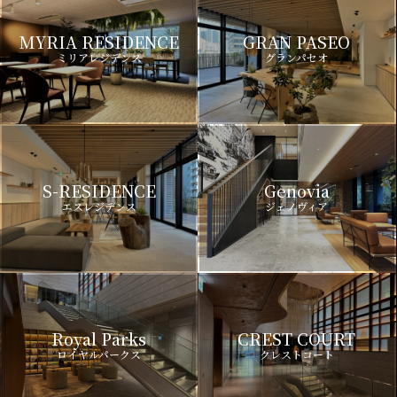
MYRIA RESIDENCE
GRAN PASEO
ミリアレジデンス
グランパセオ
S-RESIDENCE
Genovia
エスレジデンス
ジェノヴィア
Royal Parks
CREST COURT
ロイヤルパークス
クレストコート