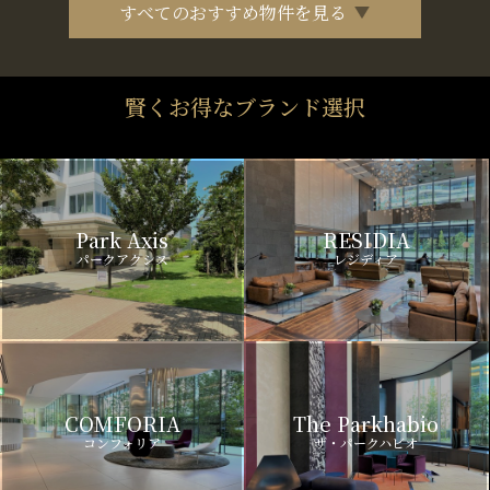
すべてのおすすめ物件を見る
賢くお得なブランド選択
Park Axis
RESIDIA
パークアクシス
レジディア
COMFORIA
The Parkhabio
コンフォリア
ザ・パークハビオ