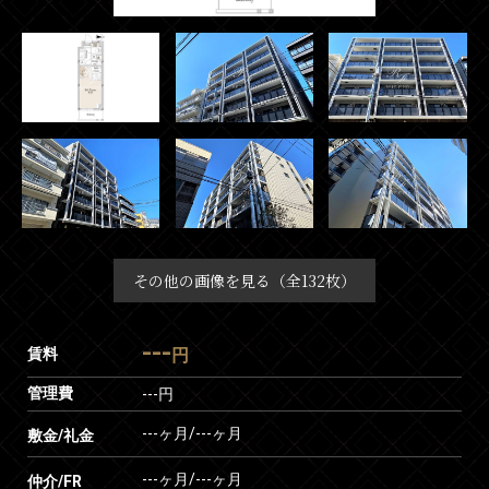
その他の画像を見る（全132枚）
---
賃料
円
管理費
---円
---ヶ月
/
---ヶ月
敷金/礼金
---ヶ月
/
---ヶ月
仲介/FR