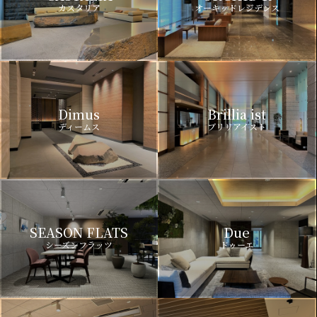
カスタリア
オーキッドレジデンス
Dimus
Brillia ist
ディームス
ブリリアイスト
SEASON FLATS
Due
シーズンフラッツ
ドゥーエ