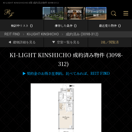
KI-LIGHT KINSHICHO 3階 成約済み物件 3098-312
5大
週間／閲覧
フリーレント
キャンペーン
ランキング
検索
0
0
0
検討中リスト
保存した条件
最近見た物件
REIT FIND
KI-LIGHT KINSHICHO
成約済み (3098-312)
建物詳細を見る
空室一覧を見る
2名／閲覧済
KI-LIGHT KINSHICHO 成約済み物件 (3098-
312)
▶ 契約金のお得さ圧倒的。比べてみれば、REIT FIND