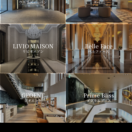
ウエリスアーバン
ズーム
LIVIO MAISON
Belle Face
リビオメゾン
ベルファース
GEOENT
Prime Bliss
ジオエント
プライムブリス