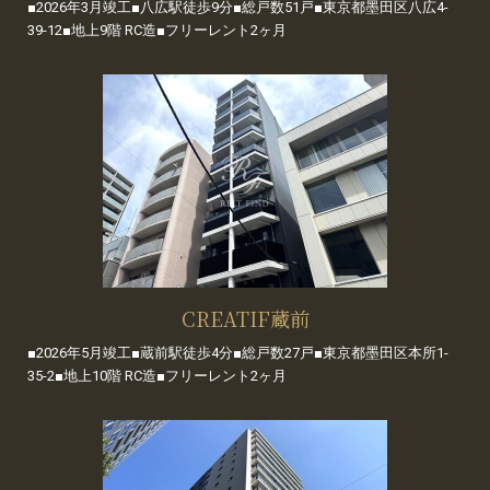
■2026年3月竣工■八広駅徒歩9分■総戸数51戸■東京都墨田区八広4-
39-12■地上9階 RC造■フリーレント2ヶ月
CREATIF蔵前
■2026年5月竣工■蔵前駅徒歩4分■総戸数27戸■東京都墨田区本所1-
35-2■地上10階 RC造■フリーレント2ヶ月