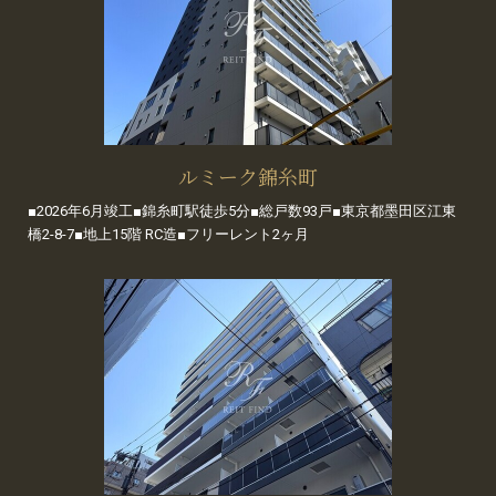
ルミーク錦糸町
■2026年6月竣工■錦糸町駅徒歩5分■総戸数93戸■東京都墨田区江東
橋2-8-7■地上15階 RC造■フリーレント2ヶ月