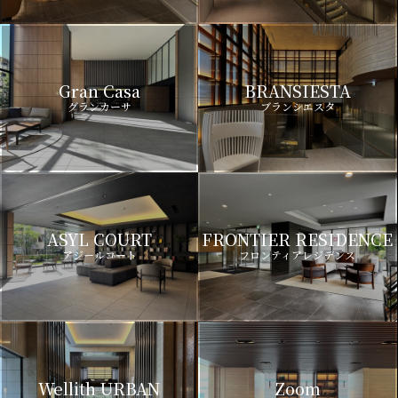
Gran Casa
BRANSIESTA
グランカーサ
ブランシエスタ
ASYL COURT
FRONTIER RESIDENCE
アジールコート
フロンティアレジデンス
Wellith URBAN
Zoom