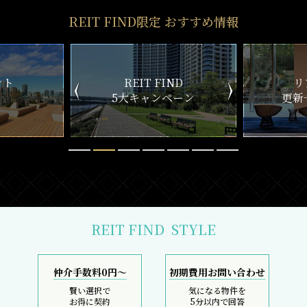
REIT FIND限定 おすすめ情報
T FIND
リアルタイム
ャンペーン
更新一覧チェック
REIT FIND
STYLE
仲介手数料0円～
初期費用お問い合わせ
賢い選択で
気になる物件を
お得に契約
5分以内で回答