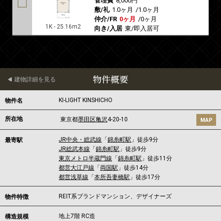
管理費
8,000円
敷/礼
1.0ヶ月
/
1.0ヶ月
仲介/FR
0ヶ月
/
0ヶ月
1K - 25.16m2
向き/入居
東/即入居可
物件概要
建物詳細を見る
KI-LIGHT KINSHICHO
物件名
所在地
東京都
墨田区
亀沢
4-20-10
MAP
JR中央・総武線
「
錦糸町駅
」徒歩9分
最寄駅
JR総武本線
「
錦糸町駅
」徒歩9分
東京メトロ半蔵門線
「
錦糸町駅
」徒歩11分
都営大江戸線
「
両国駅
」徒歩14分
都営浅草線
「
本所吾妻橋駅
」徒歩17分
REIT系ブランドマンション、デザイナーズ
物件特徴
地上7階 RC造
構造規模