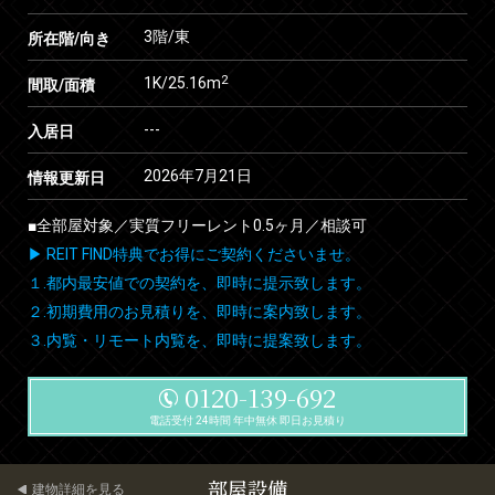
3階/東
所在階/向き
2
1K/25.16m
間取/面積
---
入居日
2026年7月21日
情報更新日
■全部屋対象／実質フリーレント0.5ヶ月／相談可
▶ REIT FIND特典でお得にご契約くださいませ。
１.都内最安値での契約を、即時に提示致します。
２.初期費用のお見積りを、即時に案内致します。
３.内覧・リモート内覧を、即時に提案致します。
0120-139-692
電話受付 24時間 年中無休 即日お見積り
部屋設備
建物詳細を見る