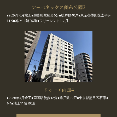
アーバネックス錦糸公園3
■2026年6月竣工■錦糸町駅徒歩6分■総戸数40戸■東京都墨田区太平3-
11-9■地上11階 RC造■フリーレント1ヶ月
ドゥーエ両国4
■2026年4月竣工■両国駅徒歩12分■総戸数39戸■東京都墨田区石原4-
1-4■地上11階 RC造