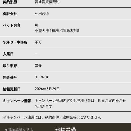
普通賃貸借契約
契約形態
利用必須
保証会社
可
ペット飼育
小型犬:敷1積増／猫:敷2積増
不可
SOHO・事務所
---
入居日
媒介
取引形態
3119-101
問合番号
2026年6月29日
情報更新日
キャンペーン詳細内容やお見積り等は、即日ご案内をさせ
キャンペーン情報
て頂きます
※キャンペーン適用には、制約条件・違約金等はございません
建物設備
建物詳細を見る