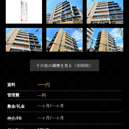
その他の画像を見る（全88枚）
---
賃料
円
管理費
---円
---ヶ月
/
---ヶ月
敷金/礼金
---ヶ月
/
---ヶ月
仲介/FR