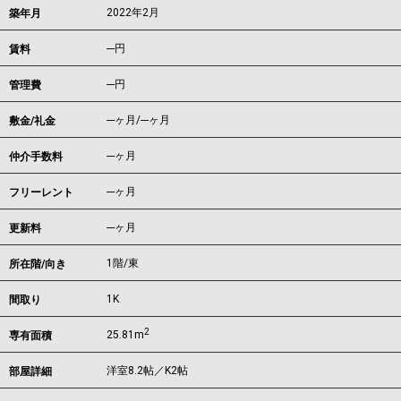
2022年2月
築年月
---
円
賃料
---円
管理費
---ヶ月
/
---ヶ月
敷金/礼金
---ヶ月
仲介手数料
---ヶ月
フリーレント
---ヶ月
更新料
1階/東
所在階/向き
1K
間取り
2
25.81m
専有面積
洋室8.2帖／K2帖
部屋詳細