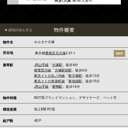
向き/入居
東/即入居可
物件概要
建物詳細を見る
オルタナ大塚
物件名
所在地
東京都
豊島区
北大塚
2-31-1
MAP
JR山手線
「
大塚駅
」徒歩4分
最寄駅
都電荒川線
「
大塚駅前駅
」徒歩6分
東京メトロ丸ノ内線
「
新大塚駅
」徒歩12分
東京メトロ有楽町線
「
東池袋駅
」徒歩15分
JR山手線
「
巣鴨駅
」徒歩16分
REIT系ブランドマンション、デザイナーズ、ペット可
物件特徴
地上8階 RC造
構造規模
40戸
総戸数