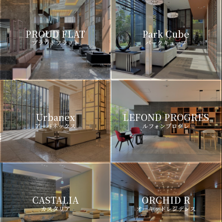
PROUD FLAT
Park Cube
プラウドフラット
パークキューブ
Urbanex
LEFOND PROGRES
アーバネックス
ルフォンプログレ
CASTALIA
ORCHID R
カスタリア
オーキッドレジデンス