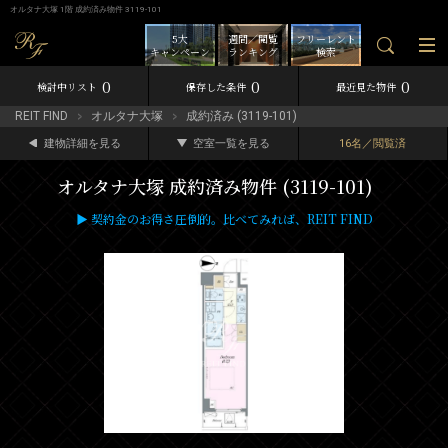
オルタナ大塚 1階 成約済み物件 3119-101
5大
週間／閲覧
フリーレント
キャンペーン
ランキング
検索
0
0
0
検討中リスト
保存した条件
最近見た物件
REIT FIND
オルタナ大塚
成約済み (3119-101)
建物詳細を見る
空室一覧を見る
16名／閲覧済
オルタナ大塚 成約済み物件 (3119-101)
▶ 契約金のお得さ圧倒的。比べてみれば、REIT FIND