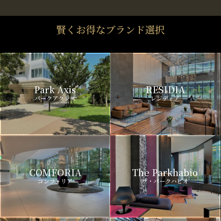
賢くお得なブランド選択
Park Axis
RESIDIA
パークアクシス
レジディア
COMFORIA
The Parkhabio
コンフォリア
ザ・パークハビオ