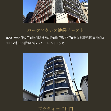
パークアクシス池袋イースト
■2026年2月竣工■池袋駅徒歩7分■総戸数77戸■東京都豊島区東池袋3-
13-5■地上12階 RC造■フリーレント1ヶ月
プラティーク目白