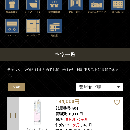
空室一覧
チェックした物件はまとめてお問い合わせ、検討中リストに追加できま
す。
MAP
134,000円
部屋番号
504
管理費
10,000円
敷/礼
0ヶ月
/
0ヶ月
仲介/FR
0ヶ月
/
0ヶ月
1K - 25.81m2