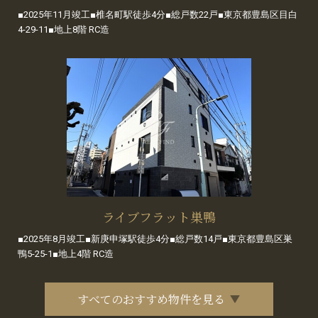
■2025年11月竣工■椎名町駅徒歩4分■総戸数22戸■東京都豊島区目白
4-29-11■地上8階 RC造
ライブフラット巣鴨
■2025年8月竣工■新庚申塚駅徒歩4分■総戸数14戸■東京都豊島区巣
鴨5-25-1■地上4階 RC造
すべてのおすすめ物件を見る