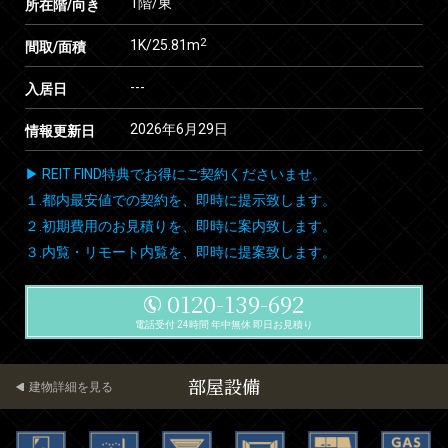
1階/東
所在階/向き
2
1K/25.81m
間取/面積
---
入居日
2026年6月29日
情報更新日
▶ REIT FIND特典でお得にご契約くださいませ。
１.都内最安値での契約を、即時に提示致します。
２.初期費用のお見積りを、即時に案内致します。
３.内覧・リモート内覧を、即時に提案致します。
0120-139-692
電話受付 24時間 年中無休 即日お見積り
部屋設備
建物詳細を見る