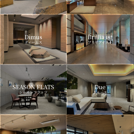
Dimus
Brillia ist
ディームス
ブリリアイスト
SEASON FLATS
Due
シーズンフラッツ
ドゥーエ