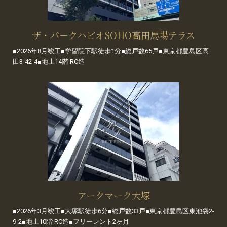
ザ・パークハビオSOHO高田馬場テラス
■2026年8月竣工■学習院下駅徒歩1分■総戸数65戸■東京都豊島区高
田3-42-4■地上14階 RC造
アークマーク大塚
■2026年3月竣工■大塚駅徒歩6分■総戸数33戸■東京都豊島区東池袋2-
9-2■地上10階 RC造■フリーレント2ヶ月