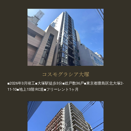
コスモグラシア大塚
■2026年3月竣工■大塚駅徒歩3分■総戸数36戸■東京都豊島区北大塚2-
11-10■地上13階 RC造■フリーレント1ヶ月