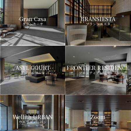
Gran Casa
BRANSIESTA
グランカーサ
ブランシエスタ
ASYL COURT
FRONTIER RESIDENCE
アジールコート
フロンティアレジデンス
Wellith URBAN
Zoom
ウエリスアーバン
ズーム