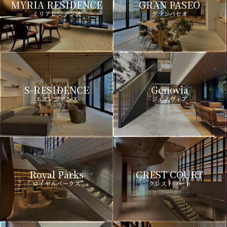
MYRIA RESIDENCE
GRAN PASEO
ミリアレジデンス
グランパセオ
S-RESIDENCE
Genovia
エスレジデンス
ジェノヴィア
Royal Parks
CREST COURT
ロイヤルパークス
クレストコート