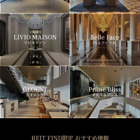
LIVIO MAISON
Belle Face
リビオメゾン
ベルファース
GEOENT
Prime Bliss
ジオエント
プライムブリス
REIT FIND限定 おすすめ情報