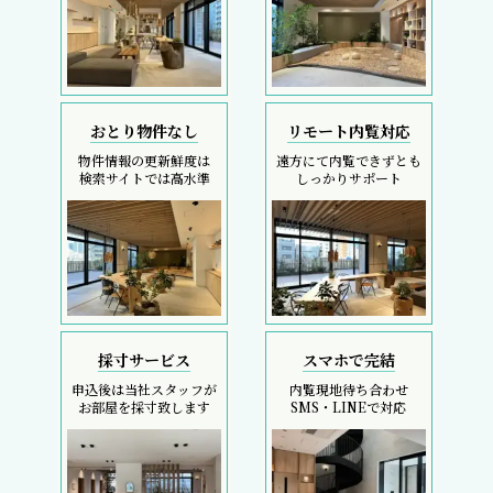
おとり物件なし
リモート内覧対応
物件情報の更新鮮度は
遠方にて内覧できずとも
検索サイトでは高水準
しっかりサポート
採寸サービス
スマホで完結
申込後は当社スタッフが
内覧現地待ち合わせ
お部屋を採寸致します
SMS・LINEで対応