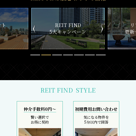
ND
リアルタイム
新
ペーン
更新一覧チェック
REIT FIND
STYLE
仲介手数料0円～
初期費用お問い合わせ
賢い選択で
気になる物件を
お得に契約
5分以内で回答