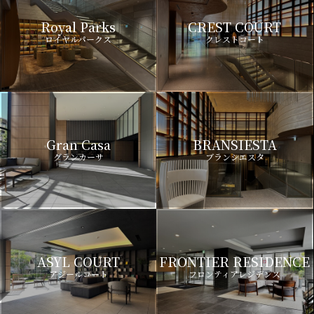
Royal Parks
CREST COURT
ロイヤルパークス
クレストコート
Gran Casa
BRANSIESTA
グランカーサ
ブランシエスタ
ASYL COURT
FRONTIER RESIDENCE
アジールコート
フロンティアレジデンス