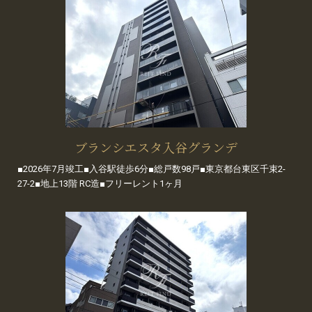
ブランシエスタ入谷グランデ
■2026年7月竣工■入谷駅徒歩6分■総戸数98戸■東京都台東区千束2-
27-2■地上13階 RC造■フリーレント1ヶ月