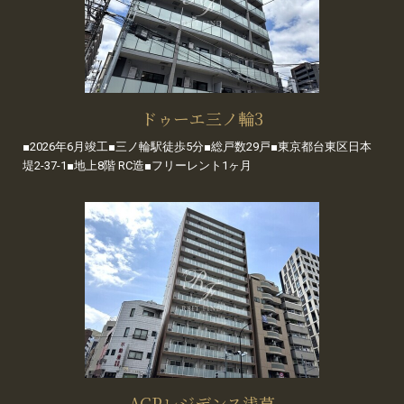
ドゥーエ三ノ輪3
■2026年6月竣工■三ノ輪駅徒歩5分■総戸数29戸■東京都台東区日本
堤2-37-1■地上8階 RC造■フリーレント1ヶ月
ACPレジデンス浅草