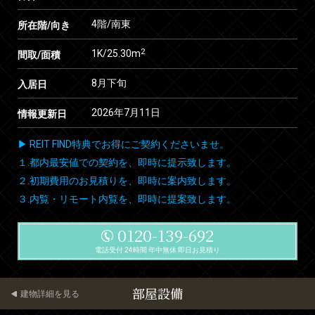
4階/南東
所在階/向き
2
1K/25.30m
間取/面積
8月下旬
入居日
2026年7月11日
情報更新日
▶ REIT FIND特典でお得にご契約くださいませ。
１.都内最安値での契約を、即時に提示致します。
２.初期費用のお見積りを、即時に案内致します。
３.内覧・リモート内覧を、即時に提案致します。
0120-139-692
電話受付 24時間 年中無休 即日お見積り
部屋設備
建物詳細を見る