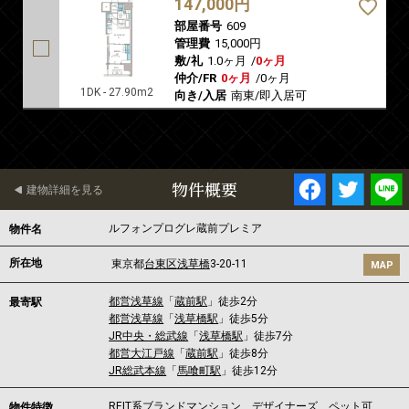
147,000円
部屋番号
609
管理費
15,000円
敷/礼
1.0ヶ月
/
0ヶ月
仲介/FR
0ヶ月
/
0ヶ月
1DK - 27.90m2
向き/入居
南東/即入居可
物件概要
建物詳細を見る
ルフォンプログレ蔵前プレミア
物件名
所在地
東京都
台東区
浅草橋
3-20-11
MAP
都営浅草線
「
蔵前駅
」徒歩2分
最寄駅
都営浅草線
「
浅草橋駅
」徒歩5分
JR中央・総武線
「
浅草橋駅
」徒歩7分
都営大江戸線
「
蔵前駅
」徒歩8分
JR総武本線
「
馬喰町駅
」徒歩12分
REIT系ブランドマンション、デザイナーズ、ペット可
物件特徴