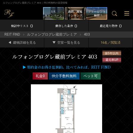
ルフォンプログレ蔵前プレミア 403｜仲介料無料の賃貸情報
5大
週間／閲覧
フリーレント
キャンペーン
ランキング
検索
0
0
0
検討中リスト
保存した条件
最近見た物件
REIT FIND
ルフォンプログレ蔵前プレミア
403
建物詳細を見る
空室一覧を見る
16名／閲覧済
築5年以内
ルフォンプログレ蔵前プレミア 403
還元率UP
▶ 契約金のお得さ圧倒的。比べてみれば、REIT FIND
礼金0
仲介手数料無料
ペット可