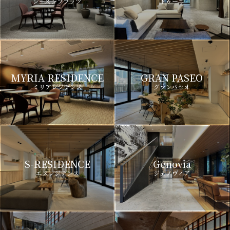
シーズンフラッツ
ドゥーエ
MYRIA RESIDENCE
GRAN PASEO
ミリアレジデンス
グランパセオ
S-RESIDENCE
Genovia
エスレジデンス
ジェノヴィア