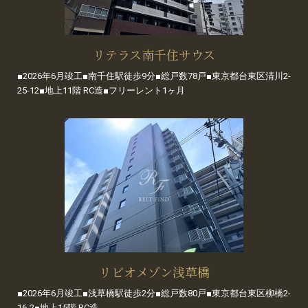
リテラス南千住サウス
■2026年6月竣工■南千住駅徒歩9分■総戸数78戸■東京都台東区清川2-
25-12■地上11階 RC造■フリーレント1ヶ月
リビオメゾン浅草橋
■2026年6月竣工■浅草橋駅徒歩2分■総戸数80戸■東京都台東区柳橋2-
16-2■地上15階 RC造