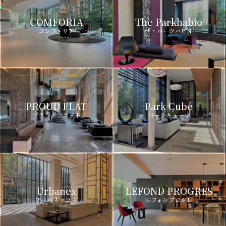
COMFORIA
The Parkhabio
コンフォリア
ザ・パークハビオ
PROUD FLAT
Park Cube
プラウドフラット
パークキューブ
Urbanex
LEFOND PROGRES
アーバネックス
ルフォンプログレ