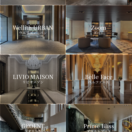
Wellith URBAN
Zoom
ウエリスアーバン
ズーム
LIVIO MAISON
Belle Face
リビオメゾン
ベルファース
GEOENT
Prime Bliss
ジオエント
プライムブリス