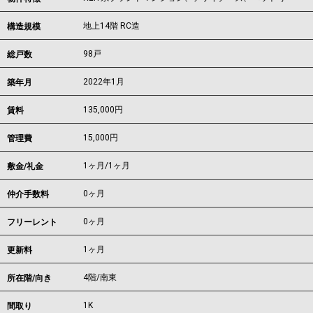
地上14階 RC造
構造規模
98戸
総戸数
2022年1月
築年月
135,000
円
賃料
15,000円
管理費
1ヶ月
/
1ヶ月
敷金/礼金
0ヶ月
仲介手数料
0ヶ月
フリーレント
1ヶ月
更新料
4階/南東
所在階/向き
1K
間取り