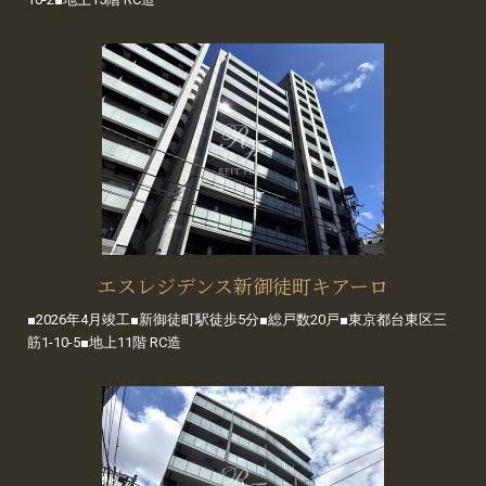
エスレジデンス新御徒町キアーロ
■2026年4月竣工■新御徒町駅徒歩5分■総戸数20戸■東京都台東区三
筋1-10-5■地上11階 RC造