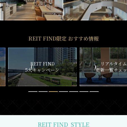
REIT FIND限定 おすすめ情報
ND
リアルタイム
新
ペーン
更新一覧チェック
REIT FIND
STYLE