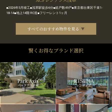
■2026年5月竣工■浅草駅徒歩6分■総戸数49戸■東京都台東区千束1-
18-14■地上14階 RC造■フリーレント1ヶ月
すべてのおすすめ物件を見る
賢くお得なブランド選択
Park Axis
RESIDIA
パークアクシス
レジディア