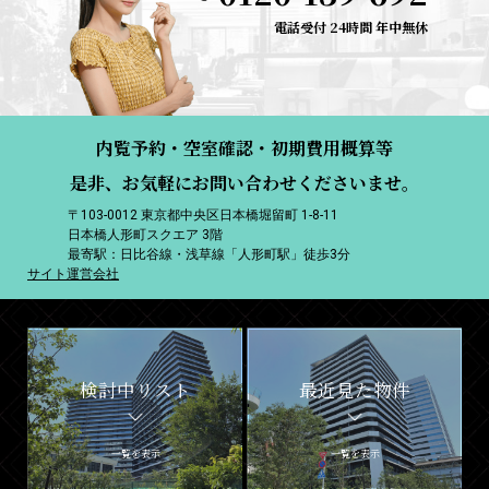
電話受付 24時間 年中無休
内覧予約・空室確認・初期費用概算等
是非、お気軽にお問い合わせくださいませ。
〒103-0012 東京都中央区日本橋堀留町 1-8-11
日本橋人形町スクエア 3階
最寄駅：日比谷線・浅草線「人形町駅」徒歩3分
サイト運営会社
検討中リスト
最近見た物件
一覧を表示
一覧を表示