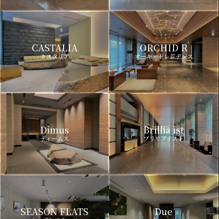
CASTALIA
ORCHID R
カスタリア
オーキッドレジデンス
Dimus
Brillia ist
ディームス
ブリリアイスト
SEASON FLATS
Due