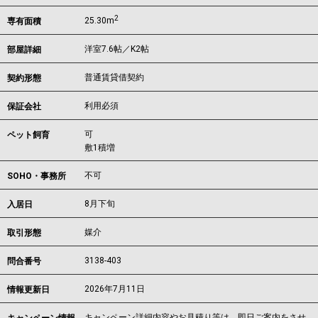
2
25.30m
専有面積
洋室7.6帖／K2帖
部屋詳細
普通賃貸借契約
契約形態
利用必須
保証会社
可
ペット飼育
敷1積増
不可
SOHO・事務所
8月下旬
入居日
媒介
取引形態
3138-403
問合番号
2026年7月11日
情報更新日
キャンペーン詳細内容やお見積り等は、即日ご案内をさせ