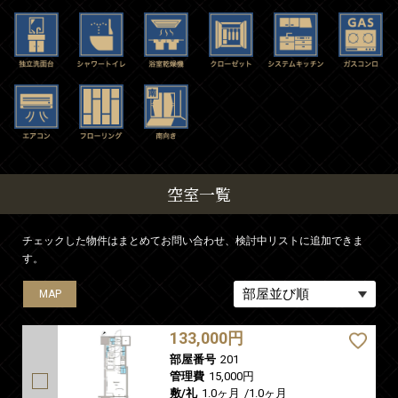
空室一覧
チェックした物件はまとめてお問い合わせ、検討中リストに追加できま
す。
MAP
MAP
MAP
MAP
MAP
133,000円
部屋番号
201
管理費
15,000円
敷/礼
1.0ヶ月
/
1.0ヶ月