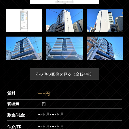
その他の画像を見る（全124枚）
---
賃料
円
管理費
---円
---ヶ月
/
---ヶ月
敷金/礼金
---ヶ月
/
---ヶ月
仲介/FR