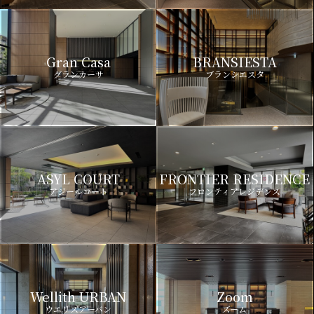
Gran Casa
BRANSIESTA
グランカーサ
ブランシエスタ
ASYL COURT
FRONTIER RESIDENCE
アジールコート
フロンティアレジデンス
Wellith URBAN
Zoom
ウエリスアーバン
ズーム