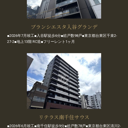
ブランシエスタ入谷グランデ
■2026年7月竣工■入谷駅徒歩6分■総戸数98戸■東京都台東区千束2-
27-2■地上13階 RC造■フリーレント1ヶ月
リテラス南千住サウス
■2026年6月竣工■南千住駅徒歩9分■総戸数78戸■東京都台東区清川2-