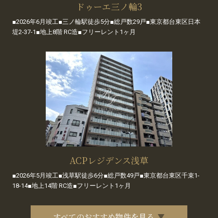
ドゥーエ三ノ輪3
■2026年6月竣工■三ノ輪駅徒歩5分■総戸数29戸■東京都台東区日本
堤2-37-1■地上8階 RC造■フリーレント1ヶ月
ACPレジデンス浅草
■2026年5月竣工■浅草駅徒歩6分■総戸数49戸■東京都台東区千束1-
18-14■地上14階 RC造■フリーレント1ヶ月
すべてのおすすめ物件を見る