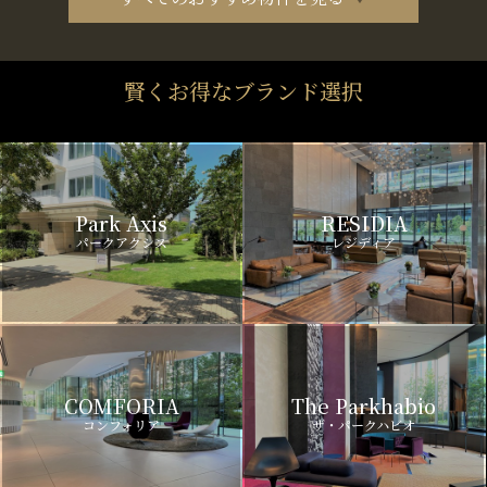
賢くお得なブランド選択
Park Axis
RESIDIA
パークアクシス
レジディア
COMFORIA
The Parkhabio
コンフォリア
ザ・パークハビオ