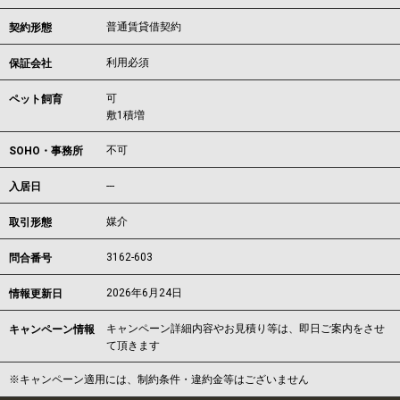
普通賃貸借契約
契約形態
利用必須
保証会社
可
ペット飼育
敷1積増
不可
SOHO・事務所
---
入居日
媒介
取引形態
3162-603
問合番号
2026年6月24日
情報更新日
キャンペーン詳細内容やお見積り等は、即日ご案内をさせ
キャンペーン情報
て頂きます
※キャンペーン適用には、制約条件・違約金等はございません