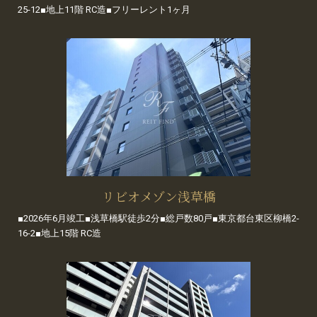
25-12■地上11階 RC造■フリーレント1ヶ月
リビオメゾン浅草橋
■2026年6月竣工■浅草橋駅徒歩2分■総戸数80戸■東京都台東区柳橋2-
16-2■地上15階 RC造