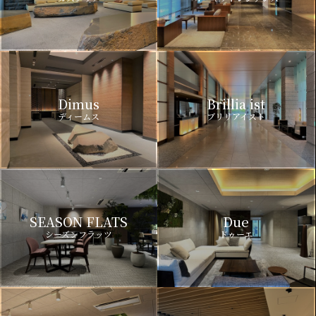
Dimus
Brillia ist
ディームス
ブリリアイスト
SEASON FLATS
Due
シーズンフラッツ
ドゥーエ