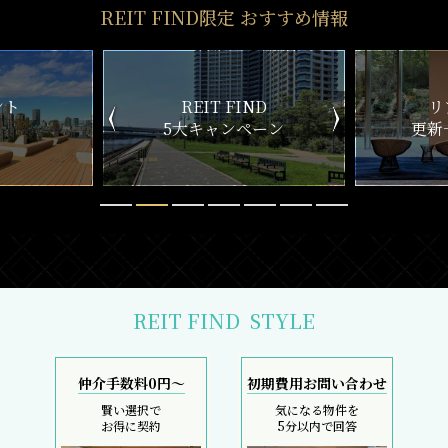
REIT FIND限定 おすすめ情報
ND
リアルタイム
新
ペーン
更新一覧チェック
REIT FIND
STYLE
仲介手数料0円～
初期費用お問い合わせ
賢い選択で
気になる物件を
お得に契約
5分以内で回答