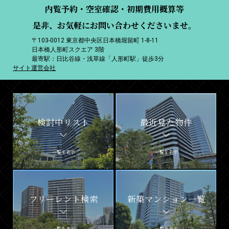
内覧予約・空室確認・初期費用概算等
是非、お気軽にお問い合わせくださいませ。
〒103-0012 東京都中央区日本橋堀留町 1-8-11
日本橋人形町スクエア 3階
最寄駅：日比谷線・浅草線「人形町駅」徒歩3分
サイト運営会社
検討中リスト
最近見た物件
一覧を表示
一覧を表示
フリーレント検索
新築マンション一覧
一覧を表示
一覧を表示