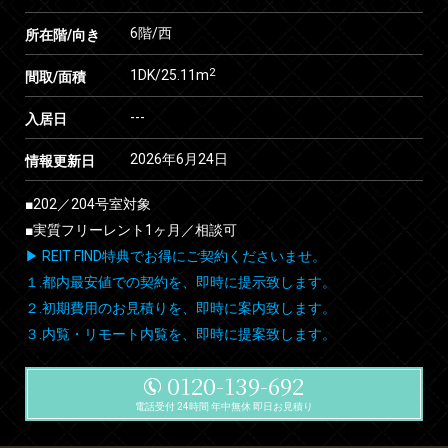
6階/西
所在階/向き
2
1DK/25.11m
間取/面積
---
入居日
2026年6月24日
情報更新日
■202／204号室対象
■実質フリーレント1ヶ月／相談可
▶ REIT FIND特典でお得にご契約くださいませ。
１.都内最安値での契約を、即時に提示致します。
２.初期費用のお見積りを、即時に案内致します。
３.内覧・リモート内覧を、即時に提案致します。
0120-139-692
電話受付 24時間 年中無休 即日お見積り