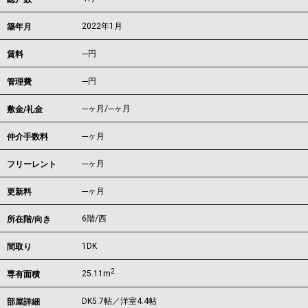
2022年1月
築年月
---
円
賃料
---円
管理費
---ヶ月
/
---ヶ月
敷金/礼金
---ヶ月
仲介手数料
---ヶ月
フリーレント
---ヶ月
更新料
6階/西
所在階/向き
1DK
間取り
2
25.11m
専有面積
DK5.7帖／洋室4.4帖
部屋詳細