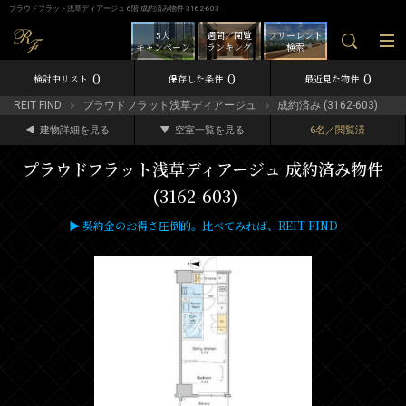
プラウドフラット浅草ディアージュ 6階 成約済み物件 3162-603
5大
週間／閲覧
フリーレント
キャンペーン
ランキング
検索
0
0
0
検討中リスト
保存した条件
最近見た物件
REIT FIND
プラウドフラット浅草ディアージュ
成約済み (3162-603)
建物詳細を見る
空室一覧を見る
6名／閲覧済
プラウドフラット浅草ディアージュ 成約済み物件
(3162-603)
▶ 契約金のお得さ圧倒的。比べてみれば、REIT FIND