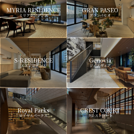
MYRIA RESIDENCE
GRAN PASEO
ミリアレジデンス
グランパセオ
S-RESIDENCE
Genovia
エスレジデンス
ジェノヴィア
Royal Parks
CREST COURT
ロイヤルパークス
クレストコート