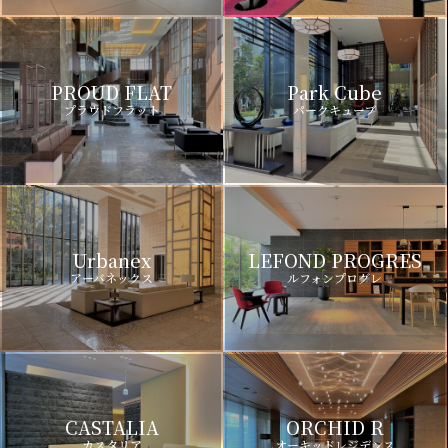
PROUD FLAT
Park Cube
プラウドフラット
パークキューブ
Urbanex
LEFOND PROGRES
アーバネックス
ルフォンプログレ
CASTALIA
ORCHID R
カスタリア
オーキッドレジデンス