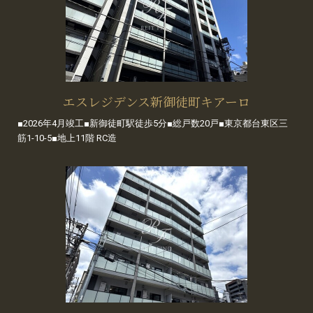
エスレジデンス新御徒町キアーロ
■2026年4月竣工■新御徒町駅徒歩5分■総戸数20戸■東京都台東区三
筋1-10-5■地上11階 RC造