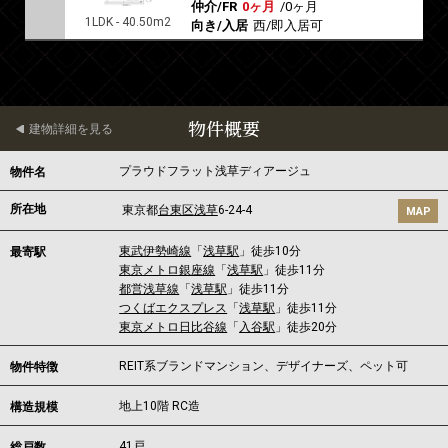
仲介/FR
0ヶ月
/
0ヶ月
1LDK - 40.50m2
向き/入居
西/即入居可
物件概要
建物詳細を見る
プラウドフラット浅草ディアージュ
物件名
所在地
東京都
台東区
浅草
6-24-4
MAP
東武伊勢崎線
「
浅草駅
」徒歩10分
最寄駅
東京メトロ銀座線
「
浅草駅
」徒歩11分
都営浅草線
「
浅草駅
」徒歩11分
つくばエクスプレス
「
浅草駅
」徒歩11分
東京メトロ日比谷線
「
入谷駅
」徒歩20分
REIT系ブランドマンション、デザイナーズ、ペット可
物件特徴
地上10階 RC造
構造規模
41戸
総戸数