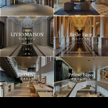
LIVIO MAISON
Belle Face
リビオメゾン
ベルファース
GEOENT
Prime Bliss
ジオエント
プライムブリス