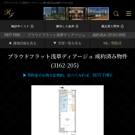
プラウドフラット浅草ディアージュ 2階 成約済み物件 3162-205
5大
週間／閲覧
フリーレント
キャンペーン
ランキング
検索
0
0
0
検討中リスト
保存した条件
最近見た物件
REIT FIND
プラウドフラット浅草ディアージュ
成約済み (3162-205)
建物詳細を見る
空室一覧を見る
9名／閲覧済
プラウドフラット浅草ディアージュ 成約済み物件
(3162-205)
▶ 契約金のお得さ圧倒的。比べてみれば、REIT FIND