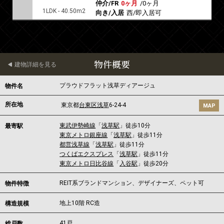
仲介/FR
0ヶ月
/
0ヶ月
1LDK - 40.50m2
向き/入居
西/即入居可
物件概要
建物詳細を見る
プラウドフラット浅草ディアージュ
物件名
所在地
東京都
台東区
浅草
6-24-4
MAP
東武伊勢崎線
「
浅草駅
」徒歩10分
最寄駅
東京メトロ銀座線
「
浅草駅
」徒歩11分
都営浅草線
「
浅草駅
」徒歩11分
つくばエクスプレス
「
浅草駅
」徒歩11分
東京メトロ日比谷線
「
入谷駅
」徒歩20分
REIT系ブランドマンション、デザイナーズ、ペット可
物件特徴
地上10階 RC造
構造規模
41戸
総戸数