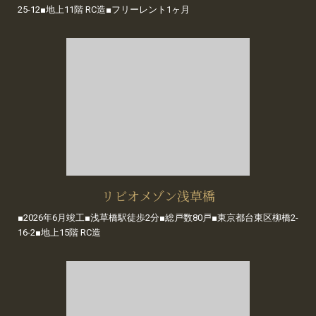
25-12■地上11階 RC造■フリーレント1ヶ月
リビオメゾン浅草橋
■2026年6月竣工■浅草橋駅徒歩2分■総戸数80戸■東京都台東区柳橋2-
16-2■地上15階 RC造