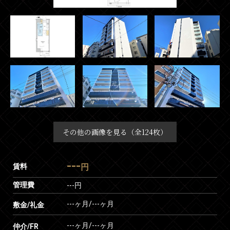
その他の画像を見る（全124枚）
---
賃料
円
管理費
---円
---ヶ月
/
---ヶ月
敷金/礼金
---ヶ月
/
---ヶ月
仲介/FR