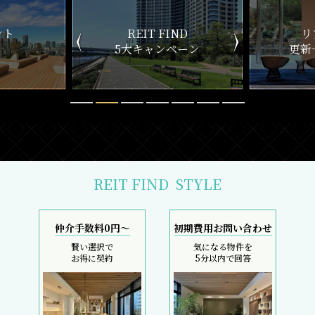
ント
REIT FIND
リ
5大キャンペーン
更新
REIT FIND
STYLE
仲介手数料0円～
初期費用お問い合わせ
賢い選択で
気になる物件を
お得に契約
5分以内で回答