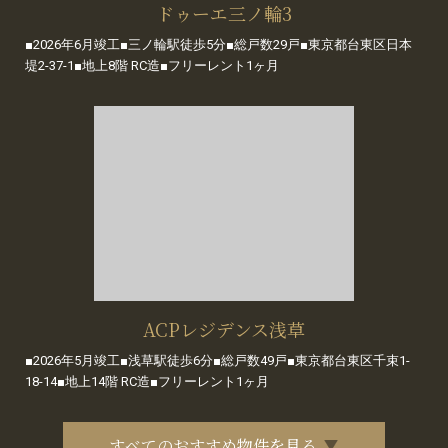
ドゥーエ三ノ輪3
■2026年6月竣工■三ノ輪駅徒歩5分■総戸数29戸■東京都台東区日本
堤2-37-1■地上8階 RC造■フリーレント1ヶ月
ACPレジデンス浅草
■2026年5月竣工■浅草駅徒歩6分■総戸数49戸■東京都台東区千束1-
18-14■地上14階 RC造■フリーレント1ヶ月
すべてのおすすめ物件を見る