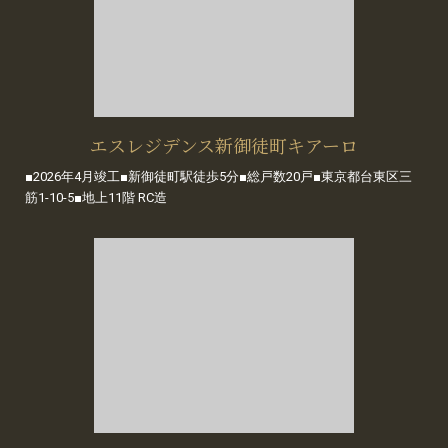
エスレジデンス新御徒町キアーロ
■2026年4月竣工■新御徒町駅徒歩5分■総戸数20戸■東京都台東区三
筋1-10-5■地上11階 RC造