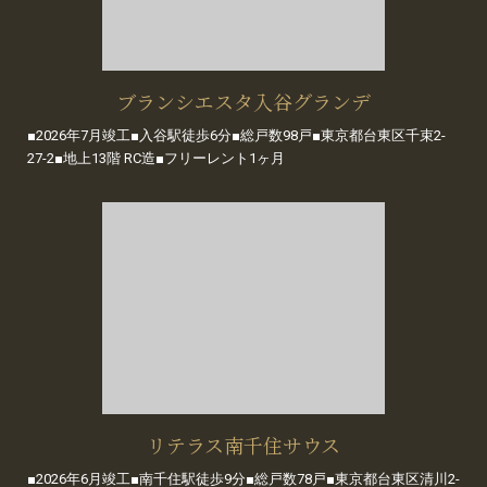
ブランシエスタ入谷グランデ
■2026年7月竣工■入谷駅徒歩6分■総戸数98戸■東京都台東区千束2-
27-2■地上13階 RC造■フリーレント1ヶ月
リテラス南千住サウス
■2026年6月竣工■南千住駅徒歩9分■総戸数78戸■東京都台東区清川2-