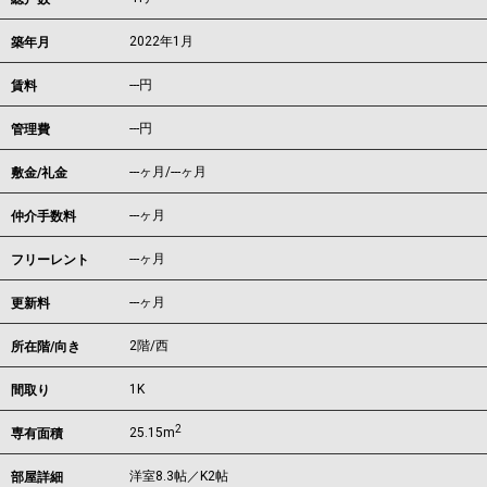
2022年1月
築年月
---
円
賃料
---円
管理費
---ヶ月
/
---ヶ月
敷金/礼金
---ヶ月
仲介手数料
---ヶ月
フリーレント
---ヶ月
更新料
2階/西
所在階/向き
1K
間取り
2
25.15m
専有面積
洋室8.3帖／K2帖
部屋詳細