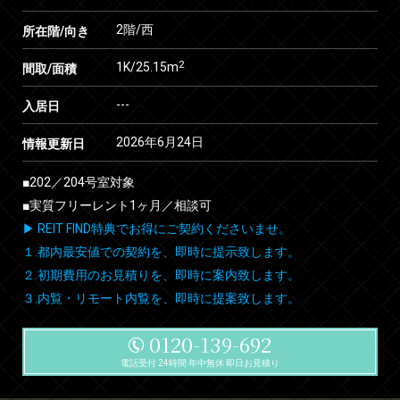
2階/西
所在階/向き
2
1K/25.15m
間取/面積
---
入居日
2026年6月24日
情報更新日
■202／204号室対象
■実質フリーレント1ヶ月／相談可
▶ REIT FIND特典でお得にご契約くださいませ。
１.都内最安値での契約を、即時に提示致します。
２.初期費用のお見積りを、即時に案内致します。
３.内覧・リモート内覧を、即時に提案致します。
0120-139-692
電話受付 24時間 年中無休 即日お見積り