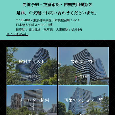
内覧予約・空室確認・初期費用概算等
是非、お気軽にお問い合わせくださいませ。
〒103-0012 東京都中央区日本橋堀留町 1-8-11
日本橋人形町スクエア 3階
最寄駅：日比谷線・浅草線「人形町駅」徒歩3分
サイト運営会社
検討中リスト
最近見た物件
一覧を表示
一覧を表示
フリーレント検索
新築マンション一覧
一覧を表示
一覧を表示