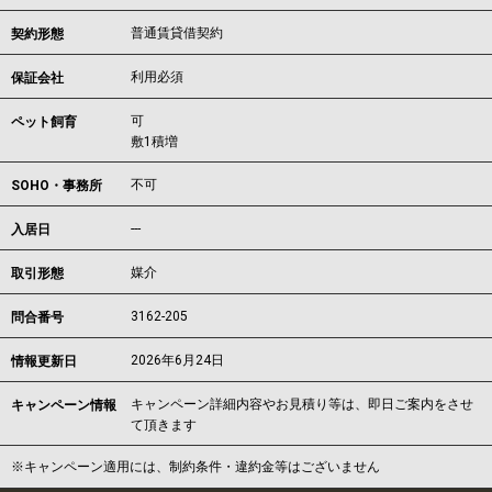
普通賃貸借契約
契約形態
利用必須
保証会社
可
ペット飼育
敷1積増
不可
SOHO・事務所
---
入居日
媒介
取引形態
3162-205
問合番号
2026年6月24日
情報更新日
キャンペーン詳細内容やお見積り等は、即日ご案内をさせ
キャンペーン情報
て頂きます
※キャンペーン適用には、制約条件・違約金等はございません